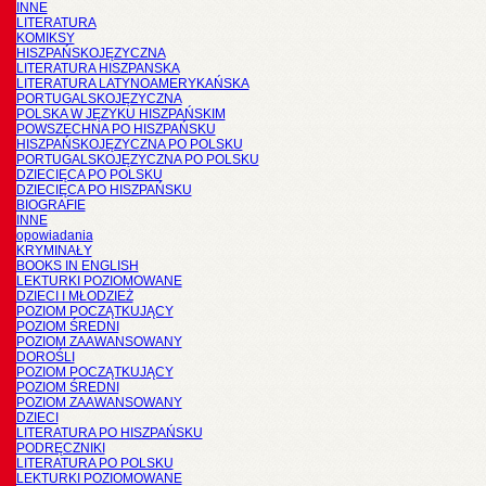
INNE
LITERATURA
KOMIKSY
HISZPAŃSKOJĘZYCZNA
LITERATURA HISZPANSKA
LITERATURA LATYNOAMERYKAŃSKA
PORTUGALSKOJĘZYCZNA
POLSKA W JĘZYKU HISZPAŃSKIM
POWSZECHNA PO HISZPAŃSKU
HISZPAŃSKOJĘZYCZNA PO POLSKU
PORTUGALSKOJĘZYCZNA PO POLSKU
DZIECIĘCA PO POLSKU
DZIECIĘCA PO HISZPAŃSKU
BIOGRAFIE
INNE
opowiadania
KRYMINAŁY
BOOKS IN ENGLISH
LEKTURKI POZIOMOWANE
DZIECI I MŁODZIEŻ
POZIOM POCZĄTKUJĄCY
POZIOM ŚREDNI
POZIOM ZAAWANSOWANY
DOROŚLI
POZIOM POCZĄTKUJĄCY
POZIOM ŚREDNI
POZIOM ZAAWANSOWANY
DZIECI
LITERATURA PO HISZPAŃSKU
PODRĘCZNIKI
LITERATURA PO POLSKU
LEKTURKI POZIOMOWANE