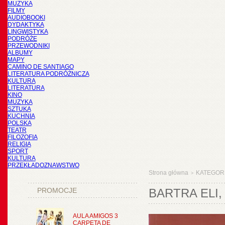
MUZYKA
FILMY
AUDIOBOOKI
DYDAKTYKA
LINGWISTYKA
PODRÓŻE
PRZEWODNIKI
ALBUMY
MAPY
CAMINO DE SANTIAGO
LITERATURA PODRÓŻNICZA
KULTURA
LITERATURA
KINO
MUZYKA
SZTUKA
KUCHNIA
POLSKA
TEATR
FILOZOFIA
RELIGIA
SPORT
KULTURA
PRZEKŁADOZNAWSTWO
Strona główna
KATEGOR
>
PROMOCJE
BARTRA ELI
AULA AMIGOS 3
CARPETA DE