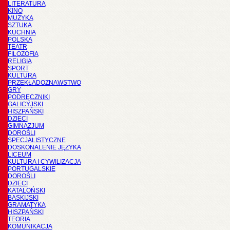
LITERATURA
KINO
MUZYKA
SZTUKA
KUCHNIA
POLSKA
TEATR
FILOZOFIA
RELIGIA
SPORT
KULTURA
PRZEKŁADOZNAWSTWO
GRY
PODRĘCZNIKI
GALICYJSKI
HISZPAŃSKI
DZIECI
GIMNAZJUM
DOROŚLI
SPECJALISTYCZNE
DOSKONALENIE JĘZYKA
LICEUM
KULTURA I CYWILIZACJA
PORTUGALSKIE
DOROŚLI
DZIECI
KATALOŃSKI
BASKIJSKI
GRAMATYKA
HISZPAŃSKI
TEORIA
KOMUNIKACJA