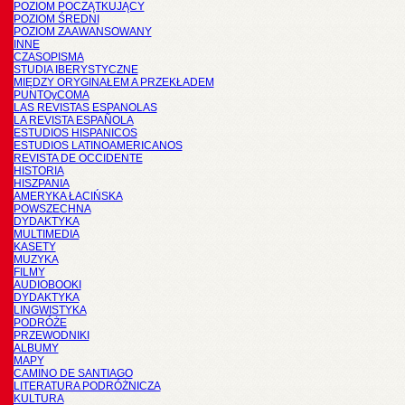
POZIOM POCZĄTKUJĄCY
POZIOM ŚREDNI
POZIOM ZAAWANSOWANY
INNE
CZASOPISMA
STUDIA IBERYSTYCZNE
MIĘDZY ORYGINAŁEM A PRZEKŁADEM
PUNTOyCOMA
LAS REVISTAS ESPANOLAS
LA REVISTA ESPAÑOLA
ESTUDIOS HISPANICOS
ESTUDIOS LATINOAMERICANOS
REVISTA DE OCCIDENTE
HISTORIA
HISZPANIA
AMERYKA ŁACIŃSKA
POWSZECHNA
DYDAKTYKA
MULTIMEDIA
KASETY
MUZYKA
FILMY
AUDIOBOOKI
DYDAKTYKA
LINGWISTYKA
PODRÓŻE
PRZEWODNIKI
ALBUMY
MAPY
CAMINO DE SANTIAGO
LITERATURA PODRÓŻNICZA
KULTURA