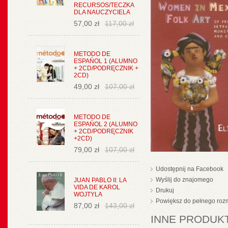
RECURSOS/TECZKA
DLA NAUCZYCIELA
57,00 zł
117,00 zł
METODO DE
ESPAŃOL 1 (ALUMNO
+ 2CD/PODRĘCZNIK +
2CD)
49,00 zł
107,00 zł
METODO DE
ESPAŃOL 2 (ALUMNO
+ 2CD/PODRĘCZNIK
+2CD)
79,00 zł
107,00 zł
Udostępnij na Facebook
Wyślij do znajomego
JUAN PABLO II: LA
VIDA DE KAROL
Drukuj
WOJTYLA
Powiększ do pełnego roz
87,00 zł
143,00 zł
INNE PRODUKT