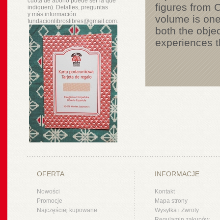
cuota de abono puede ser la que
figures from C
indiquen). Detalles, preguntas
y
más
información:
volume is one 
fundacionlibroslibres@gmail.com.
both the obje
experiences t
OFERTA
INFORMACJE
Nowości
Kontakt
Promocje
Mapa strony
Najczęściej kupowane
Wysyłka i Zwroty
Regulamin zakupów