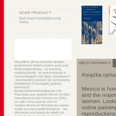
NOWE PRODUKTY
Brak nowych produktów na tą
chwilę
Wszystkim, którzy chcieliby sprawić
WIĘCEJ INFORMACJI
przyjemność bliskiej osobie, polecamy
kartę podarunkową - na dowolną,
ustaloną kwotę - do wykorzystania w
Książka opisu
naszej księgarni (od zaraz, wysyłkowo:)
i wrocławskiej kawiarni (po wznowieniu
działalności:)! Szczegóły, pytania,
informacje -
Mexico is hom
fundacionlibroslibres@gmail.com.
and the major
Para todos que quieran ofrecer un libro
(mandamos a toda Polonia con DHL),
women. Lookin
un
café o
una copa de vino en
nuestra
librería
en Wrocław (en cuanto
votive painti
acabe la locura epidemiológica) - les
reproductions
ofrecemos una tarjeta de regalo (la