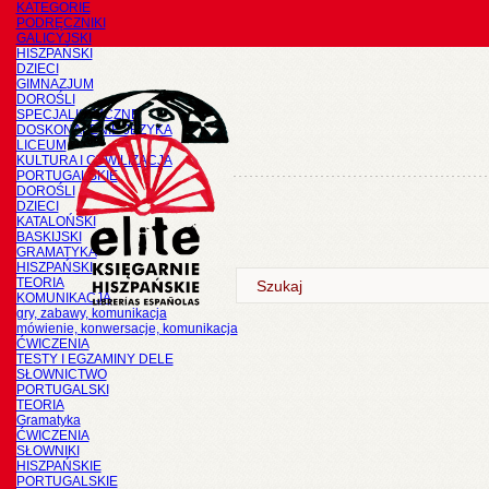
KATEGORIE
PODRĘCZNIKI
GALICYJSKI
HISZPAŃSKI
DZIECI
GIMNAZJUM
DOROŚLI
SPECJALISTYCZNE
DOSKONALENIE JĘZYKA
LICEUM
KULTURA I CYWILIZACJA
PORTUGALSKIE
DOROŚLI
DZIECI
KATALOŃSKI
BASKIJSKI
GRAMATYKA
HISZPAŃSKI
TEORIA
KOMUNIKACJA
gry, zabawy, komunikacja
mówienie, konwersacje, komunikacja
ĆWICZENIA
TESTY I EGZAMINY DELE
SŁOWNICTWO
PORTUGALSKI
TEORIA
Gramatyka
ĆWICZENIA
SŁOWNIKI
HISZPAŃSKIE
PORTUGALSKIE