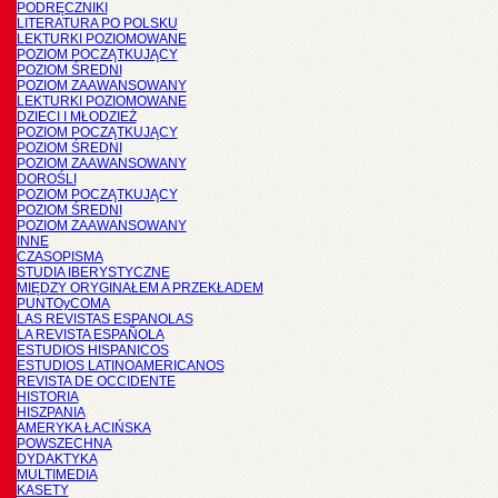
PODRĘCZNIKI
LITERATURA PO POLSKU
LEKTURKI POZIOMOWANE
POZIOM POCZĄTKUJĄCY
POZIOM ŚREDNI
POZIOM ZAAWANSOWANY
LEKTURKI POZIOMOWANE
DZIECI I MŁODZIEŻ
POZIOM POCZĄTKUJĄCY
POZIOM ŚREDNI
POZIOM ZAAWANSOWANY
DOROŚLI
POZIOM POCZĄTKUJĄCY
POZIOM ŚREDNI
POZIOM ZAAWANSOWANY
INNE
CZASOPISMA
STUDIA IBERYSTYCZNE
MIĘDZY ORYGINAŁEM A PRZEKŁADEM
PUNTOyCOMA
LAS REVISTAS ESPANOLAS
LA REVISTA ESPAÑOLA
ESTUDIOS HISPANICOS
ESTUDIOS LATINOAMERICANOS
REVISTA DE OCCIDENTE
HISTORIA
HISZPANIA
AMERYKA ŁACIŃSKA
POWSZECHNA
DYDAKTYKA
MULTIMEDIA
KASETY