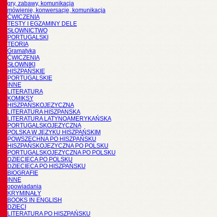
gry, zabawy, komunikacja
mówienie, konwersacje, komunikacja
ĆWICZENIA
TESTY I EGZAMINY DELE
SŁOWNICTWO
PORTUGALSKI
TEORIA
Gramatyka
ĆWICZENIA
SŁOWNIKI
HISZPAŃSKIE
PORTUGALSKIE
INNE
LITERATURA
KOMIKSY
HISZPAŃSKOJĘZYCZNA
LITERATURA HISZPANSKA
LITERATURA LATYNOAMERYKAŃSKA
PORTUGALSKOJĘZYCZNA
POLSKA W JĘZYKU HISZPAŃSKIM
POWSZECHNA PO HISZPAŃSKU
HISZPAŃSKOJĘZYCZNA PO POLSKU
PORTUGALSKOJĘZYCZNA PO POLSKU
DZIECIĘCA PO POLSKU
DZIECIĘCA PO HISZPAŃSKU
BIOGRAFIE
INNE
opowiadania
KRYMINAŁY
BOOKS IN ENGLISH
DZIECI
LITERATURA PO HISZPAŃSKU