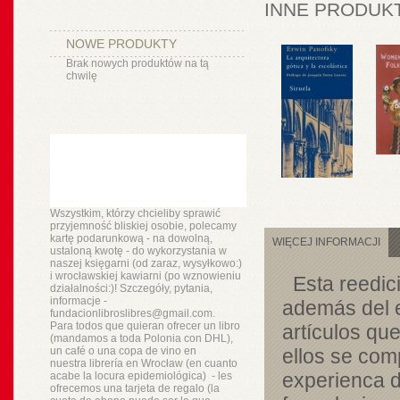
INNE PRODUKT
NOWE PRODUKTY
Brak nowych produktów na tą
chwilę
Wszystkim, którzy chcieliby sprawić
przyjemność bliskiej osobie, polecamy
kartę podarunkową - na dowolną,
WIĘCEJ INFORMACJI
ustaloną kwotę - do wykorzystania w
naszej księgarni (od zaraz, wysyłkowo:)
i wrocławskiej kawiarni (po wznowieniu
Esta reedici
działalności:)! Szczegóły, pytania,
informacje -
además del e
fundacionlibroslibres@gmail.com.
Para todos que quieran ofrecer un libro
artículos qu
(mandamos a toda Polonia con DHL),
un
café o
una copa de vino en
ellos se com
nuestra
librería
en Wrocław (en cuanto
experienca d
acabe la locura epidemiológica) - les
ofrecemos una tarjeta de regalo (la