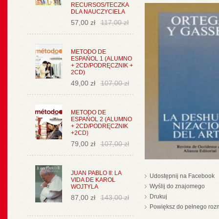
RECURSOS/TECZKA
DLA NAUCZYCIELA
57,00 zł
117,00 zł
METODO DE
ESPAŃOL 1 (ALUMNO
+ 2CD/PODRĘCZNIK +
2CD)
49,00 zł
107,00 zł
METODO DE
ESPAŃOL 2 (ALUMNO
+ 2CD/PODRĘCZNIK
+2CD)
79,00 zł
107,00 zł
JUAN PABLO II: LA
Udostępnij na Facebook
VIDA DE KAROL
Wyślij do znajomego
WOJTYLA
Drukuj
87,00 zł
143,00 zł
Powiększ do pełnego roz