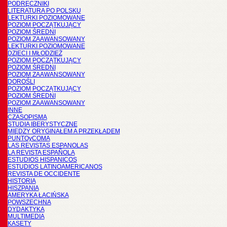
PODRĘCZNIKI
LITERATURA PO POLSKU
LEKTURKI POZIOMOWANE
POZIOM POCZĄTKUJĄCY
POZIOM ŚREDNI
POZIOM ZAAWANSOWANY
LEKTURKI POZIOMOWANE
DZIECI I MŁODZIEŻ
POZIOM POCZĄTKUJĄCY
POZIOM ŚREDNI
POZIOM ZAAWANSOWANY
DOROŚLI
POZIOM POCZĄTKUJĄCY
POZIOM ŚREDNI
POZIOM ZAAWANSOWANY
INNE
CZASOPISMA
STUDIA IBERYSTYCZNE
MIĘDZY ORYGINAŁEM A PRZEKŁADEM
PUNTOyCOMA
LAS REVISTAS ESPANOLAS
LA REVISTA ESPAÑOLA
ESTUDIOS HISPANICOS
ESTUDIOS LATINOAMERICANOS
REVISTA DE OCCIDENTE
HISTORIA
HISZPANIA
AMERYKA ŁACIŃSKA
POWSZECHNA
DYDAKTYKA
MULTIMEDIA
KASETY