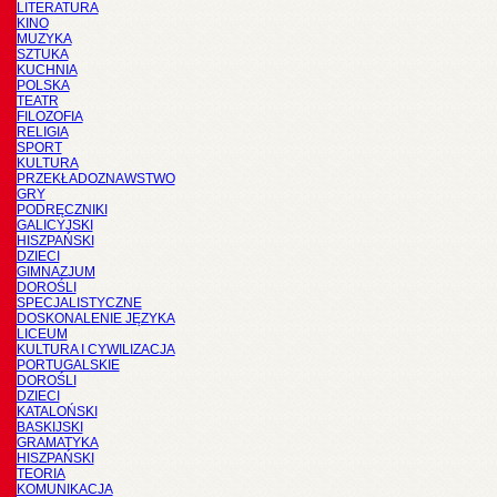
LITERATURA
KINO
MUZYKA
SZTUKA
KUCHNIA
POLSKA
TEATR
FILOZOFIA
RELIGIA
SPORT
KULTURA
PRZEKŁADOZNAWSTWO
GRY
PODRĘCZNIKI
GALICYJSKI
HISZPAŃSKI
DZIECI
GIMNAZJUM
DOROŚLI
SPECJALISTYCZNE
DOSKONALENIE JĘZYKA
LICEUM
KULTURA I CYWILIZACJA
PORTUGALSKIE
DOROŚLI
DZIECI
KATALOŃSKI
BASKIJSKI
GRAMATYKA
HISZPAŃSKI
TEORIA
KOMUNIKACJA