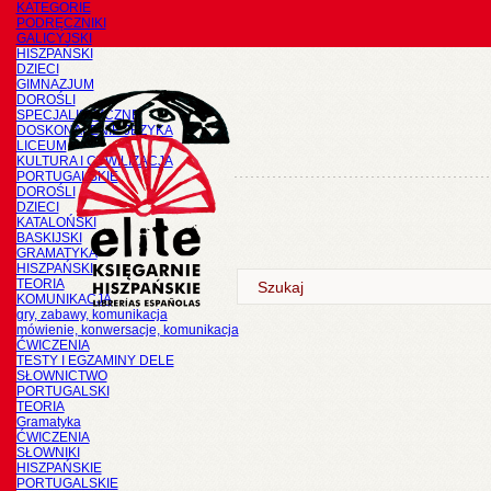
KATEGORIE
PODRĘCZNIKI
GALICYJSKI
HISZPAŃSKI
DZIECI
GIMNAZJUM
DOROŚLI
SPECJALISTYCZNE
DOSKONALENIE JĘZYKA
LICEUM
KULTURA I CYWILIZACJA
PORTUGALSKIE
DOROŚLI
DZIECI
KATALOŃSKI
BASKIJSKI
GRAMATYKA
HISZPAŃSKI
TEORIA
KOMUNIKACJA
gry, zabawy, komunikacja
mówienie, konwersacje, komunikacja
ĆWICZENIA
TESTY I EGZAMINY DELE
SŁOWNICTWO
PORTUGALSKI
TEORIA
Gramatyka
ĆWICZENIA
SŁOWNIKI
HISZPAŃSKIE
PORTUGALSKIE