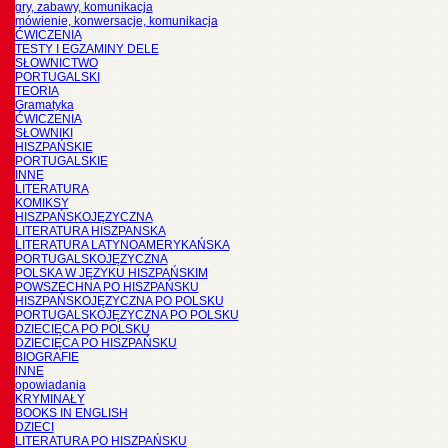
gry, zabawy, komunikacja
mówienie, konwersacje, komunikacja
ĆWICZENIA
TESTY I EGZAMINY DELE
SŁOWNICTWO
PORTUGALSKI
TEORIA
Gramatyka
ĆWICZENIA
SŁOWNIKI
HISZPAŃSKIE
PORTUGALSKIE
INNE
LITERATURA
KOMIKSY
HISZPAŃSKOJĘZYCZNA
LITERATURA HISZPANSKA
LITERATURA LATYNOAMERYKAŃSKA
PORTUGALSKOJĘZYCZNA
POLSKA W JĘZYKU HISZPAŃSKIM
POWSZECHNA PO HISZPAŃSKU
HISZPAŃSKOJĘZYCZNA PO POLSKU
PORTUGALSKOJĘZYCZNA PO POLSKU
DZIECIĘCA PO POLSKU
DZIECIĘCA PO HISZPAŃSKU
BIOGRAFIE
INNE
opowiadania
KRYMINAŁY
BOOKS IN ENGLISH
DZIECI
LITERATURA PO HISZPAŃSKU