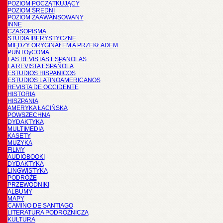
POZIOM POCZĄTKUJĄCY
POZIOM ŚREDNI
POZIOM ZAAWANSOWANY
INNE
CZASOPISMA
STUDIA IBERYSTYCZNE
MIĘDZY ORYGINAŁEM A PRZEKŁADEM
PUNTOyCOMA
LAS REVISTAS ESPANOLAS
LA REVISTA ESPAÑOLA
ESTUDIOS HISPANICOS
ESTUDIOS LATINOAMERICANOS
REVISTA DE OCCIDENTE
HISTORIA
HISZPANIA
AMERYKA ŁACIŃSKA
POWSZECHNA
DYDAKTYKA
MULTIMEDIA
KASETY
MUZYKA
FILMY
AUDIOBOOKI
DYDAKTYKA
LINGWISTYKA
PODRÓŻE
PRZEWODNIKI
ALBUMY
MAPY
CAMINO DE SANTIAGO
LITERATURA PODRÓŻNICZA
KULTURA