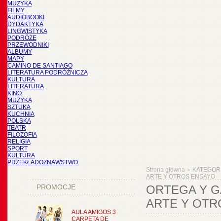
MUZYKA
FILMY
AUDIOBOOKI
DYDAKTYKA
LINGWISTYKA
PODRÓŻE
PRZEWODNIKI
ALBUMY
MAPY
CAMINO DE SANTIAGO
LITERATURA PODRÓŻNICZA
KULTURA
LITERATURA
KINO
MUZYKA
SZTUKA
KUCHNIA
POLSKA
TEATR
FILOZOFIA
RELIGIA
SPORT
KULTURA
PRZEKŁADOZNAWSTWO
Strona główna
KATEGOR
>
ARTE Y OTROS ENSAYO
PROMOCJE
ORTEGA Y G
ARTE Y OTR
AULA AMIGOS 3
CARPETA DE