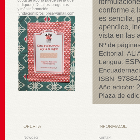
formulacione
cuota de abono puede ser la que
indiquen). Detalles, preguntas
conforme a l
y
más
información:
fundacionlibroslibres@gmail.com.
es sencilla,
apéndice, in
vista en las 
Nº de páginas
Editorial:
ALI
ESP
Lengua:
Encuadernaci
97884
ISBN:
2
Año edicón:
Plaza de edic
OFERTA
INFORMACJE
Nowości
Kontakt