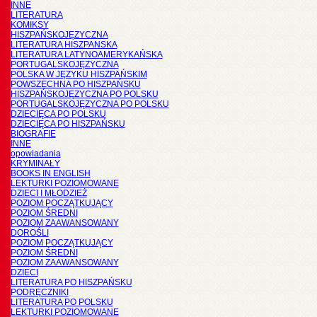
INNE
LITERATURA
KOMIKSY
HISZPAŃSKOJĘZYCZNA
LITERATURA HISZPANSKA
LITERATURA LATYNOAMERYKAŃSKA
PORTUGALSKOJĘZYCZNA
POLSKA W JĘZYKU HISZPAŃSKIM
POWSZECHNA PO HISZPAŃSKU
HISZPAŃSKOJĘZYCZNA PO POLSKU
PORTUGALSKOJĘZYCZNA PO POLSKU
DZIECIĘCA PO POLSKU
DZIECIĘCA PO HISZPAŃSKU
BIOGRAFIE
INNE
opowiadania
KRYMINAŁY
BOOKS IN ENGLISH
LEKTURKI POZIOMOWANE
DZIECI I MŁODZIEŻ
POZIOM POCZĄTKUJĄCY
POZIOM ŚREDNI
POZIOM ZAAWANSOWANY
DOROŚLI
POZIOM POCZĄTKUJĄCY
POZIOM ŚREDNI
POZIOM ZAAWANSOWANY
DZIECI
LITERATURA PO HISZPAŃSKU
PODRĘCZNIKI
LITERATURA PO POLSKU
LEKTURKI POZIOMOWANE