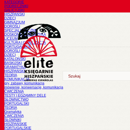
KATEGORIE
PODRĘCZNIKI
GALICYJSKI
HISZPAŃSKI
DZIECI
GIMNAZJUM
DOROŚLI
SPECJALISTYCZNE
DOSKONALENIE JĘZYKA
LICEUM
KULTURA I CYWILIZACJA
PORTUGALSKIE
DOROŚLI
DZIECI
KATALOŃSKI
BASKIJSKI
GRAMATYKA
HISZPAŃSKI
TEORIA
KOMUNIKACJA
gry, zabawy, komunikacja
mówienie, konwersacje, komunikacja
ĆWICZENIA
TESTY I EGZAMINY DELE
SŁOWNICTWO
PORTUGALSKI
TEORIA
Gramatyka
ĆWICZENIA
SŁOWNIKI
HISZPAŃSKIE
PORTUGALSKIE