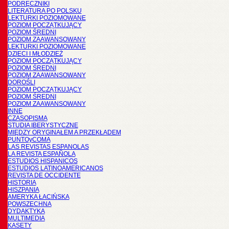
PODRĘCZNIKI
LITERATURA PO POLSKU
LEKTURKI POZIOMOWANE
POZIOM POCZĄTKUJĄCY
POZIOM ŚREDNI
POZIOM ZAAWANSOWANY
LEKTURKI POZIOMOWANE
DZIECI I MŁODZIEŻ
POZIOM POCZĄTKUJĄCY
POZIOM ŚREDNI
POZIOM ZAAWANSOWANY
DOROŚLI
POZIOM POCZĄTKUJĄCY
POZIOM ŚREDNI
POZIOM ZAAWANSOWANY
INNE
CZASOPISMA
STUDIA IBERYSTYCZNE
MIĘDZY ORYGINAŁEM A PRZEKŁADEM
PUNTOyCOMA
LAS REVISTAS ESPANOLAS
LA REVISTA ESPAÑOLA
ESTUDIOS HISPANICOS
ESTUDIOS LATINOAMERICANOS
REVISTA DE OCCIDENTE
HISTORIA
HISZPANIA
AMERYKA ŁACIŃSKA
POWSZECHNA
DYDAKTYKA
MULTIMEDIA
KASETY