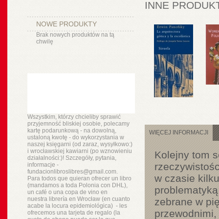
INNE PRODUKT
NOWE PRODUKTY
Brak nowych produktów na tą
chwilę
Wszystkim, którzy chcieliby sprawić
przyjemność bliskiej osobie, polecamy
kartę podarunkową - na dowolną,
WIĘCEJ INFORMACJI
ustaloną kwotę - do wykorzystania w
naszej księgarni (od zaraz, wysyłkowo:)
i wrocławskiej kawiarni (po wznowieniu
Kolejny tom s
działalności:)! Szczegóły, pytania,
rzeczywistości
informacje -
fundacionlibroslibres@gmail.com.
w czasie kilk
Para todos que quieran ofrecer un libro
(mandamos a toda Polonia con DHL),
problematyką 
un
café o
una copa de vino en
nuestra
librería
en Wrocław (en cuanto
zebrane w pi
acabe la locura epidemiológica) - les
przewodnimi, j
ofrecemos una tarjeta de regalo (la