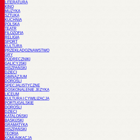
LITERATURA
KINO
MUZYKA
SZTUKA
KUCHNIA
POLSKA
TEATR
FILOZOFIA
RELIGIA
SPORT
KULTURA
PRZEKŁADOZNAWSTWO
GRY
PODRĘCZNIKI
GALICYJSKI
HISZPAŃSKI
DZIECI
GIMNAZJUM
DOROŚLI
SPECJALISTYCZNE
DOSKONALENIE JĘZYKA
LICEUM
KULTURA I CYWILIZACJA
PORTUGALSKIE
DOROŚLI
DZIECI
KATALOŃSKI
BASKIJSKI
GRAMATYKA
HISZPAŃSKI
TEORIA
KOMUNIKACJA