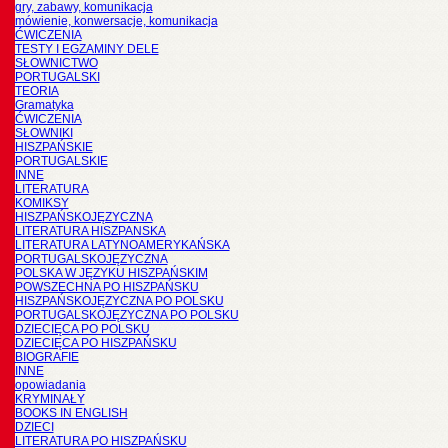
gry, zabawy, komunikacja
mówienie, konwersacje, komunikacja
ĆWICZENIA
TESTY I EGZAMINY DELE
SŁOWNICTWO
PORTUGALSKI
TEORIA
Gramatyka
ĆWICZENIA
SŁOWNIKI
HISZPAŃSKIE
PORTUGALSKIE
INNE
LITERATURA
KOMIKSY
HISZPAŃSKOJĘZYCZNA
LITERATURA HISZPANSKA
LITERATURA LATYNOAMERYKAŃSKA
PORTUGALSKOJĘZYCZNA
POLSKA W JĘZYKU HISZPAŃSKIM
POWSZECHNA PO HISZPAŃSKU
HISZPAŃSKOJĘZYCZNA PO POLSKU
PORTUGALSKOJĘZYCZNA PO POLSKU
DZIECIĘCA PO POLSKU
DZIECIĘCA PO HISZPAŃSKU
BIOGRAFIE
INNE
opowiadania
KRYMINAŁY
BOOKS IN ENGLISH
DZIECI
LITERATURA PO HISZPAŃSKU