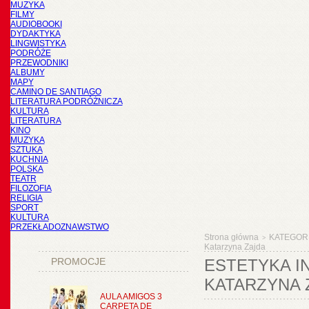
MUZYKA
FILMY
AUDIOBOOKI
DYDAKTYKA
LINGWISTYKA
PODRÓŻE
PRZEWODNIKI
ALBUMY
MAPY
CAMINO DE SANTIAGO
LITERATURA PODRÓŻNICZA
KULTURA
LITERATURA
KINO
MUZYKA
SZTUKA
KUCHNIA
POLSKA
TEATR
FILOZOFIA
RELIGIA
SPORT
KULTURA
PRZEKŁADOZNAWSTWO
Strona główna
KATEGOR
>
Katarzyna Zajda
PROMOCJE
ESTETYKA I
KATARZYNA 
AULA AMIGOS 3
CARPETA DE