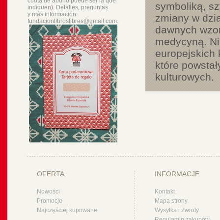
cuota de abono puede ser la que
symboliką, sz
indiquen). Detalles, preguntas
y
más
información:
zmiany w dzia
fundacionlibroslibres@gmail.com.
dawnych wzoró
medycyną. Nie
europejskich 
które powstał
kulturowych.
OFERTA
INFORMACJE
Nowości
Kontakt
Promocje
Mapa strony
Najczęściej kupowane
Wysyłka i Zwroty
Regulamin zakupów