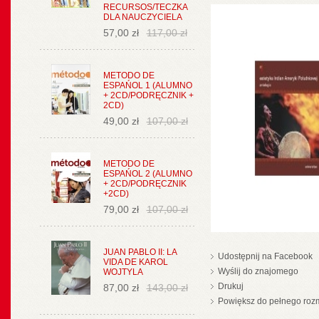
RECURSOS/TECZKA
DLA NAUCZYCIELA
57,00 zł
117,00 zł
METODO DE
ESPAŃOL 1 (ALUMNO
+ 2CD/PODRĘCZNIK +
2CD)
49,00 zł
107,00 zł
METODO DE
ESPAŃOL 2 (ALUMNO
+ 2CD/PODRĘCZNIK
+2CD)
79,00 zł
107,00 zł
JUAN PABLO II: LA
Udostępnij na Facebook
VIDA DE KAROL
Wyślij do znajomego
WOJTYLA
Drukuj
87,00 zł
143,00 zł
Powiększ do pełnego roz