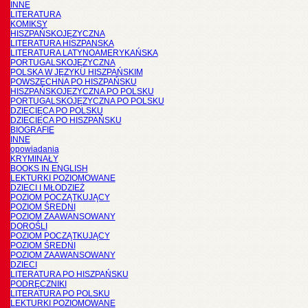
INNE
LITERATURA
KOMIKSY
HISZPAŃSKOJĘZYCZNA
LITERATURA HISZPANSKA
LITERATURA LATYNOAMERYKAŃSKA
PORTUGALSKOJĘZYCZNA
POLSKA W JĘZYKU HISZPAŃSKIM
POWSZECHNA PO HISZPAŃSKU
HISZPAŃSKOJĘZYCZNA PO POLSKU
PORTUGALSKOJĘZYCZNA PO POLSKU
DZIECIĘCA PO POLSKU
DZIECIĘCA PO HISZPAŃSKU
BIOGRAFIE
INNE
opowiadania
KRYMINAŁY
BOOKS IN ENGLISH
LEKTURKI POZIOMOWANE
DZIECI I MŁODZIEŻ
POZIOM POCZĄTKUJĄCY
POZIOM ŚREDNI
POZIOM ZAAWANSOWANY
DOROŚLI
POZIOM POCZĄTKUJĄCY
POZIOM ŚREDNI
POZIOM ZAAWANSOWANY
DZIECI
LITERATURA PO HISZPAŃSKU
PODRĘCZNIKI
LITERATURA PO POLSKU
LEKTURKI POZIOMOWANE