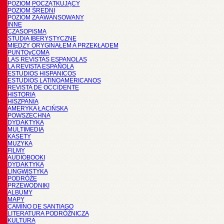
POZIOM POCZĄTKUJĄCY
POZIOM ŚREDNI
POZIOM ZAAWANSOWANY
INNE
CZASOPISMA
STUDIA IBERYSTYCZNE
MIĘDZY ORYGINAŁEM A PRZEKŁADEM
PUNTOyCOMA
LAS REVISTAS ESPANOLAS
LA REVISTA ESPAÑOLA
ESTUDIOS HISPANICOS
ESTUDIOS LATINOAMERICANOS
REVISTA DE OCCIDENTE
HISTORIA
HISZPANIA
AMERYKA ŁACIŃSKA
POWSZECHNA
DYDAKTYKA
MULTIMEDIA
KASETY
MUZYKA
FILMY
AUDIOBOOKI
DYDAKTYKA
LINGWISTYKA
PODRÓŻE
PRZEWODNIKI
ALBUMY
MAPY
CAMINO DE SANTIAGO
LITERATURA PODRÓŻNICZA
KULTURA