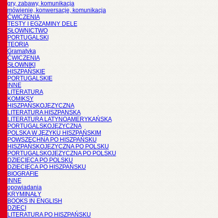
gry, zabawy, komunikacja
mówienie, konwersacje, komunikacja
ĆWICZENIA
TESTY I EGZAMINY DELE
SŁOWNICTWO
PORTUGALSKI
TEORIA
Gramatyka
ĆWICZENIA
SŁOWNIKI
HISZPAŃSKIE
PORTUGALSKIE
INNE
LITERATURA
KOMIKSY
HISZPAŃSKOJĘZYCZNA
LITERATURA HISZPANSKA
LITERATURA LATYNOAMERYKAŃSKA
PORTUGALSKOJĘZYCZNA
POLSKA W JĘZYKU HISZPAŃSKIM
POWSZECHNA PO HISZPAŃSKU
HISZPAŃSKOJĘZYCZNA PO POLSKU
PORTUGALSKOJĘZYCZNA PO POLSKU
DZIECIĘCA PO POLSKU
DZIECIĘCA PO HISZPAŃSKU
BIOGRAFIE
INNE
opowiadania
KRYMINAŁY
BOOKS IN ENGLISH
DZIECI
LITERATURA PO HISZPAŃSKU