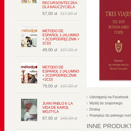
RECURSOS/TECZKA
DLA NAUCZYCIELA
57,00 zł
117,00 zł
METODO DE
ESPAŃOL 1 (ALUMNO
+ 2CD/PODRĘCZNIK +
2CD)
49,00 zł
107,00 zł
METODO DE
ESPAŃOL 2 (ALUMNO
+ 2CD/PODRĘCZNIK
+2CD)
79,00 zł
107,00 zł
Udostępnij na Facebook
Wyślij do znajomego
JUAN PABLO II: LA
VIDA DE KAROL
Drukuj
WOJTYLA
Powiększ do pełnego roz
87,00 zł
143,00 zł
INNE PRODUKT