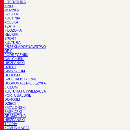
LITERATURA
KINO
MUZYKA
SZTUKA
KUCHNIA
POLSKA
TEATR
FILOZOFIA
RELIGIA
SPORT
KULTURA
PRZEKŁADOZNAWSTWO
GRY
PODRĘCZNIKI
GALICYJSKI
HISZPAŃSKI
DZIECI
GIMNAZJUM
DOROŚLI
SPECJALISTYCZNE
DOSKONALENIE JĘZYKA
LICEUM
KULTURA I CYWILIZACJA
PORTUGALSKIE
DOROŚLI
DZIECI
KATALOŃSKI
BASKIJSKI
GRAMATYKA
HISZPAŃSKI
TEORIA
KOMUNIKACJA