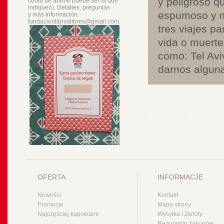
y peligroso q
cuota de abono puede ser la que
indiquen). Detalles, preguntas
espumoso y mi
y
más
información:
fundacionlibroslibres@gmail.com.
tres viajes p
vida o muerte
como: Tel Avi
darnos alguna
OFERTA
INFORMACJE
Nowości
Kontakt
Promocje
Mapa strony
Najczęściej kupowane
Wysyłka i Zwroty
Regulamin zakupów