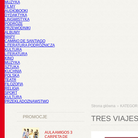
MUZYKA
FILMY
AUDIOBOOKI
DYDAKTYKA
LINGWISTYKA
PODRÓŻE
PRZEWODNIKI
ALBUMY
MAPY
CAMINO DE SANTIAGO
LITERATURA PODRÓŻNICZA
KULTURA
LITERATURA
KINO
MUZYKA
SZTUKA
KUCHNIA
POLSKA
TEATR
FILOZOFIA
RELIGIA
SPORT
KULTURA
PRZEKŁADOZNAWSTWO
Strona główna
KATEGOR
>
PROMOCJE
TRES VIAJE
AULA AMIGOS 3
CARPETA DE