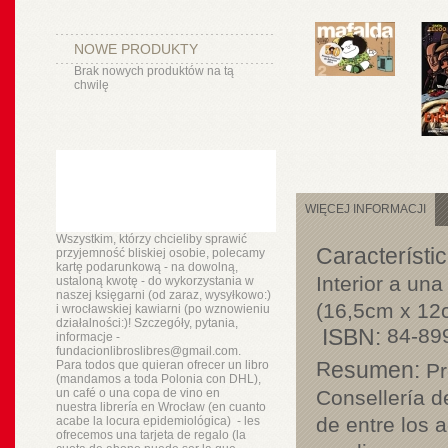
NOWE PRODUKTY
Brak nowych produktów na tą
chwilę
WIĘCEJ INFORMACJI
Wszystkim, którzy chcieliby sprawić
Característi
przyjemność bliskiej osobie, polecamy
kartę podarunkową - na dowolną,
Interior a un
ustaloną kwotę - do wykorzystania w
naszej księgarni (od zaraz, wysyłkowo:)
(16,5cm x 1
i wrocławskiej kawiarni (po wznowieniu
działalności:)! Szczegóły, pytania,
ISBN:
84-89
informacje -
fundacionlibroslibres@gmail.com.
R
esumen:
Para todos que quieran ofrecer un libro
Pr
(mandamos a toda Polonia con DHL),
un
café o
una copa de vino en
Consellería d
nuestra
librería
en Wrocław (en cuanto
de entre los 
acabe la locura epidemiológica) - les
ofrecemos una tarjeta de regalo (la