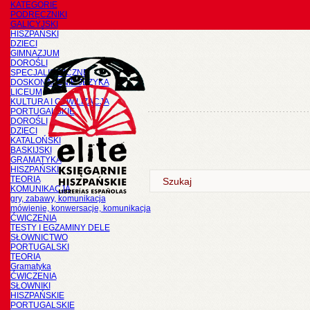
KATEGORIE
PODRĘCZNIKI
GALICYJSKI
HISZPAŃSKI
DZIECI
GIMNAZJUM
DOROŚLI
SPECJALISTYCZNE
DOSKONALENIE JĘZYKA
LICEUM
KULTURA I CYWILIZACJA
PORTUGALSKIE
DOROŚLI
DZIECI
KATALOŃSKI
BASKIJSKI
GRAMATYKA
HISZPAŃSKI
TEORIA
KOMUNIKACJA
gry, zabawy, komunikacja
mówienie, konwersacje, komunikacja
ĆWICZENIA
TESTY I EGZAMINY DELE
SŁOWNICTWO
PORTUGALSKI
TEORIA
Gramatyka
ĆWICZENIA
SŁOWNIKI
HISZPAŃSKIE
PORTUGALSKIE