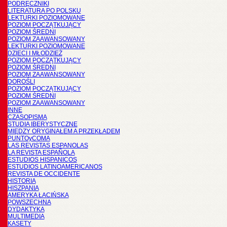
PODRĘCZNIKI
LITERATURA PO POLSKU
LEKTURKI POZIOMOWANE
POZIOM POCZĄTKUJĄCY
POZIOM ŚREDNI
POZIOM ZAAWANSOWANY
LEKTURKI POZIOMOWANE
DZIECI I MŁODZIEŻ
POZIOM POCZĄTKUJĄCY
POZIOM ŚREDNI
POZIOM ZAAWANSOWANY
DOROŚLI
POZIOM POCZĄTKUJĄCY
POZIOM ŚREDNI
POZIOM ZAAWANSOWANY
INNE
CZASOPISMA
STUDIA IBERYSTYCZNE
MIĘDZY ORYGINAŁEM A PRZEKŁADEM
PUNTOyCOMA
LAS REVISTAS ESPANOLAS
LA REVISTA ESPAÑOLA
ESTUDIOS HISPANICOS
ESTUDIOS LATINOAMERICANOS
REVISTA DE OCCIDENTE
HISTORIA
HISZPANIA
AMERYKA ŁACIŃSKA
POWSZECHNA
DYDAKTYKA
MULTIMEDIA
KASETY