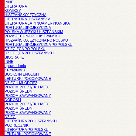
INNE
LITERATURA
KOMIKSY
HISZPAŃSKOJĘZYCZNA
LITERATURA HISZPANSKA
LITERATURA LATYNOAMERYKAŃSKA
PORTUGALSKOJĘZYCZNA
POLSKA W JĘZYKU HISZPAŃSKIM
POWSZECHNA PO HISZPAŃSKU
HISZPAŃSKOJĘZYCZNA PO POLSKU
PORTUGALSKOJĘZYCZNA PO POLSKU
DZIECIĘCA PO POLSKU
DZIECIĘCA PO HISZPAŃSKU
BIOGRAFIE
INNE
opowiadania
KRYMINAŁY
BOOKS IN ENGLISH
LEKTURKI POZIOMOWANE
DZIECI I MŁODZIEŻ
POZIOM POCZĄTKUJĄCY
POZIOM ŚREDNI
POZIOM ZAAWANSOWANY
DOROŚLI
POZIOM POCZĄTKUJĄCY
POZIOM ŚREDNI
POZIOM ZAAWANSOWANY
DZIECI
LITERATURA PO HISZPAŃSKU
PODRĘCZNIKI
LITERATURA PO POLSKU
LEKTURKI POZIOMOWANE