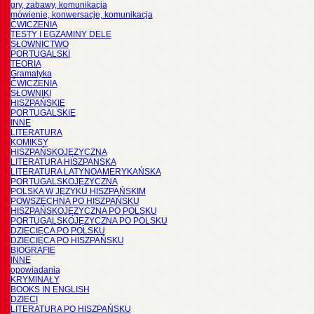
gry, zabawy, komunikacja
mówienie, konwersacje, komunikacja
ĆWICZENIA
TESTY I EGZAMINY DELE
SŁOWNICTWO
PORTUGALSKI
TEORIA
Gramatyka
ĆWICZENIA
SŁOWNIKI
HISZPAŃSKIE
PORTUGALSKIE
INNE
LITERATURA
KOMIKSY
HISZPAŃSKOJĘZYCZNA
LITERATURA HISZPANSKA
LITERATURA LATYNOAMERYKAŃSKA
PORTUGALSKOJĘZYCZNA
POLSKA W JĘZYKU HISZPAŃSKIM
POWSZECHNA PO HISZPAŃSKU
HISZPAŃSKOJĘZYCZNA PO POLSKU
PORTUGALSKOJĘZYCZNA PO POLSKU
DZIECIĘCA PO POLSKU
DZIECIĘCA PO HISZPAŃSKU
BIOGRAFIE
INNE
opowiadania
KRYMINAŁY
BOOKS IN ENGLISH
DZIECI
LITERATURA PO HISZPAŃSKU