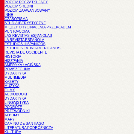
POZIOM POCZĄTKUJĄCY
POZIOM ŚREDNI
POZIOM ZAAWANSOWANY
INNE
CZASOPISMA
STUDIA IBERYSTYCZNE
MIĘDZY ORYGINAŁEM A PRZEKŁADEM
PUNTOyCOMA
LAS REVISTAS ESPANOLAS
LA REVISTA ESPAÑOLA
ESTUDIOS HISPANICOS
ESTUDIOS LATINOAMERICANOS
REVISTA DE OCCIDENTE
HISTORIA
HISZPANIA
AMERYKA ŁACIŃSKA
POWSZECHNA
DYDAKTYKA
MULTIMEDIA
KASETY
MUZYKA
FILMY
AUDIOBOOKI
DYDAKTYKA
LINGWISTYKA
PODRÓŻE
PRZEWODNIKI
ALBUMY
MAPY
CAMINO DE SANTIAGO
LITERATURA PODRÓŻNICZA
KULTURA