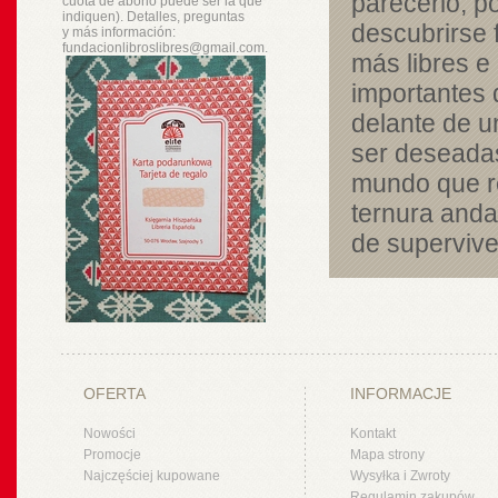
parecerlo, po
cuota de abono puede ser la que
indiquen). Detalles, preguntas
descubrirse 
y
más
información:
fundacionlibroslibres@gmail.com.
más libres e 
importantes 
delante de u
ser deseada
mundo que ret
ternura anda
de supervive
OFERTA
INFORMACJE
Nowości
Kontakt
Promocje
Mapa strony
Najczęściej kupowane
Wysyłka i Zwroty
Regulamin zakupów