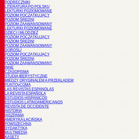
PODRĘCZNIKI
LITERATURA PO POLSKU
LEKTURKI POZIOMOWANE
POZIOM POCZĄTKUJĄCY
POZIOM ŚREDNI
POZIOM ZAAWANSOWANY
LEKTURKI POZIOMOWANE
DZIECI I MŁODZIEŻ
POZIOM POCZĄTKUJĄCY
POZIOM ŚREDNI
POZIOM ZAAWANSOWANY
DOROŚLI
POZIOM POCZĄTKUJĄCY
POZIOM ŚREDNI
POZIOM ZAAWANSOWANY
INNE
CZASOPISMA
STUDIA IBERYSTYCZNE
MIĘDZY ORYGINAŁEM A PRZEKŁADEM
PUNTOyCOMA
LAS REVISTAS ESPANOLAS
LA REVISTA ESPAÑOLA
ESTUDIOS HISPANICOS
ESTUDIOS LATINOAMERICANOS
REVISTA DE OCCIDENTE
HISTORIA
HISZPANIA
AMERYKA ŁACIŃSKA
POWSZECHNA
DYDAKTYKA
MULTIMEDIA
KASETY