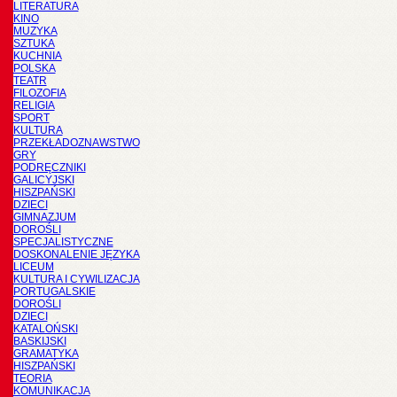
LITERATURA
KINO
MUZYKA
SZTUKA
KUCHNIA
POLSKA
TEATR
FILOZOFIA
RELIGIA
SPORT
KULTURA
PRZEKŁADOZNAWSTWO
GRY
PODRĘCZNIKI
GALICYJSKI
HISZPAŃSKI
DZIECI
GIMNAZJUM
DOROŚLI
SPECJALISTYCZNE
DOSKONALENIE JĘZYKA
LICEUM
KULTURA I CYWILIZACJA
PORTUGALSKIE
DOROŚLI
DZIECI
KATALOŃSKI
BASKIJSKI
GRAMATYKA
HISZPAŃSKI
TEORIA
KOMUNIKACJA