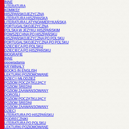
INNE
LITERATURA
KOMIKSY
HISZPAŃSKOJĘZYCZNA
LITERATURA HISZPANSKA
LITERATURA LATYNOAMERYKAŃSKA
PORTUGALSKOJĘZYCZNA
POLSKA W JĘZYKU HISZPAŃSKIM
POWSZECHNA PO HISZPAŃSKU
HISZPAŃSKOJĘZYCZNA PO POLSKU
PORTUGALSKOJĘZYCZNA PO POLSKU
DZIECIĘCA PO POLSKU
DZIECIĘCA PO HISZPAŃSKU
BIOGRAFIE
INNE
opowiadania
KRYMINAŁY
BOOKS IN ENGLISH
LEKTURKI POZIOMOWANE
DZIECI I MŁODZIEŻ
POZIOM POCZĄTKUJĄCY
POZIOM ŚREDNI
POZIOM ZAAWANSOWANY
DOROŚLI
POZIOM POCZĄTKUJĄCY
POZIOM ŚREDNI
POZIOM ZAAWANSOWANY
DZIECI
LITERATURA PO HISZPAŃSKU
PODRĘCZNIKI
LITERATURA PO POLSKU
LEKTURKI POZIOMOWANE