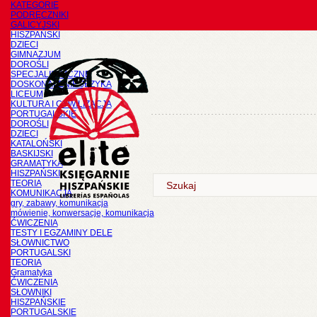
KATEGORIE
PODRĘCZNIKI
GALICYJSKI
HISZPAŃSKI
DZIECI
GIMNAZJUM
DOROŚLI
SPECJALISTYCZNE
DOSKONALENIE JĘZYKA
LICEUM
KULTURA I CYWILIZACJA
PORTUGALSKIE
DOROŚLI
DZIECI
KATALOŃSKI
BASKIJSKI
GRAMATYKA
HISZPAŃSKI
TEORIA
KOMUNIKACJA
gry, zabawy, komunikacja
mówienie, konwersacje, komunikacja
ĆWICZENIA
TESTY I EGZAMINY DELE
SŁOWNICTWO
PORTUGALSKI
TEORIA
Gramatyka
ĆWICZENIA
SŁOWNIKI
HISZPAŃSKIE
PORTUGALSKIE