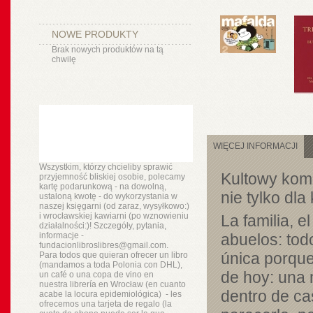
NOWE PRODUKTY
Brak nowych produktów na tą
chwilę
WIĘCEJ INFORMACJI
Wszystkim, którzy chcieliby sprawić
Kultowy komi
przyjemność bliskiej osobie, polecamy
kartę podarunkową - na dowolną,
nie tylko dl
ustaloną kwotę - do wykorzystania w
naszej księgarni (od zaraz, wysyłkowo:)
i wrocławskiej kawiarni (po wznowieniu
La familia, el
działalności:)! Szczegóły, pytania,
informacje -
abuelos: tod
fundacionlibroslibres@gmail.com.
única porque 
Para todos que quieran ofrecer un libro
(mandamos a toda Polonia con DHL),
de hoy: una 
un
café o
una copa de vino en
nuestra
librería
en Wrocław (en cuanto
dentro de ca
acabe la locura epidemiológica) - les
ofrecemos una tarjeta de regalo (la