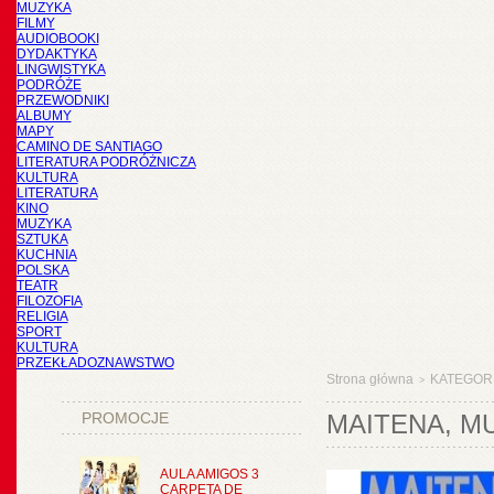
MUZYKA
FILMY
AUDIOBOOKI
DYDAKTYKA
LINGWISTYKA
PODRÓŻE
PRZEWODNIKI
ALBUMY
MAPY
CAMINO DE SANTIAGO
LITERATURA PODRÓŻNICZA
KULTURA
LITERATURA
KINO
MUZYKA
SZTUKA
KUCHNIA
POLSKA
TEATR
FILOZOFIA
RELIGIA
SPORT
KULTURA
PRZEKŁADOZNAWSTWO
Strona główna
KATEGOR
>
PROMOCJE
MAITENA, M
AULA AMIGOS 3
CARPETA DE