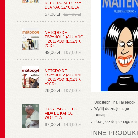
RECURSOS/TECZKA
DLA NAUCZYCIELA
57,00 zł
117,00 zł
METODO DE
ESPAŃOL 1 (ALUMNO
+ 2CD/PODRĘCZNIK +
2CD)
49,00 zł
107,00 zł
METODO DE
ESPAŃOL 2 (ALUMNO
+ 2CD/PODRĘCZNIK
+2CD)
79,00 zł
107,00 zł
Udostępnij na Facebook
Wyślij do znajomego
JUAN PABLO II: LA
VIDA DE KAROL
Drukuj
WOJTYLA
Powiększ do pełnego roz
87,00 zł
143,00 zł
INNE PRODUKT