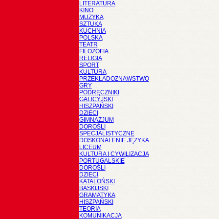
LITERATURA
KINO
MUZYKA
SZTUKA
KUCHNIA
POLSKA
TEATR
FILOZOFIA
RELIGIA
SPORT
KULTURA
PRZEKŁADOZNAWSTWO
GRY
PODRĘCZNIKI
GALICYJSKI
HISZPAŃSKI
DZIECI
GIMNAZJUM
DOROŚLI
SPECJALISTYCZNE
DOSKONALENIE JĘZYKA
LICEUM
KULTURA I CYWILIZACJA
PORTUGALSKIE
DOROŚLI
DZIECI
KATALOŃSKI
BASKIJSKI
GRAMATYKA
HISZPAŃSKI
TEORIA
KOMUNIKACJA