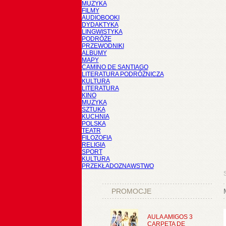
MUZYKA
FILMY
AUDIOBOOKI
DYDAKTYKA
LINGWISTYKA
PODRÓŻE
PRZEWODNIKI
ALBUMY
MAPY
CAMINO DE SANTIAGO
LITERATURA PODRÓŻNICZA
KULTURA
LITERATURA
KINO
MUZYKA
SZTUKA
KUCHNIA
POLSKA
TEATR
FILOZOFIA
RELIGIA
SPORT
KULTURA
PRZEKŁADOZNAWSTWO
PROMOCJE
AULA AMIGOS 3
CARPETA DE