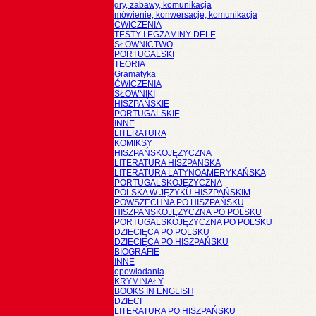
gry, zabawy, komunikacja
mówienie, konwersacje, komunikacja
ĆWICZENIA
TESTY I EGZAMINY DELE
SŁOWNICTWO
PORTUGALSKI
TEORIA
Gramatyka
ĆWICZENIA
SŁOWNIKI
HISZPAŃSKIE
PORTUGALSKIE
INNE
LITERATURA
KOMIKSY
HISZPAŃSKOJĘZYCZNA
LITERATURA HISZPANSKA
LITERATURA LATYNOAMERYKAŃSKA
PORTUGALSKOJĘZYCZNA
POLSKA W JĘZYKU HISZPAŃSKIM
POWSZECHNA PO HISZPAŃSKU
HISZPAŃSKOJĘZYCZNA PO POLSKU
PORTUGALSKOJĘZYCZNA PO POLSKU
DZIECIĘCA PO POLSKU
DZIECIĘCA PO HISZPAŃSKU
BIOGRAFIE
INNE
opowiadania
KRYMINAŁY
BOOKS IN ENGLISH
DZIECI
LITERATURA PO HISZPAŃSKU