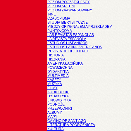
POZIOM POCZĄTKUJĄCY
POZIOM ŚREDNI
POZIOM ZAAWANSOWANY
INNE
CZASOPISMA
STUDIA IBERYSTYCZNE
MIĘDZY ORYGINAŁEM A PRZEKŁADEM
PUNTOyCOMA
LAS REVISTAS ESPANOLAS
LA REVISTA ESPAÑOLA
ESTUDIOS HISPANICOS
ESTUDIOS LATINOAMERICANOS
REVISTA DE OCCIDENTE
HISTORIA
HISZPANIA
AMERYKA ŁACIŃSKA
POWSZECHNA
DYDAKTYKA
MULTIMEDIA
KASETY
MUZYKA
FILMY
AUDIOBOOKI
DYDAKTYKA
LINGWISTYKA
PODRÓŻE
PRZEWODNIKI
ALBUMY
MAPY
CAMINO DE SANTIAGO
LITERATURA PODRÓŻNICZA
KULTURA