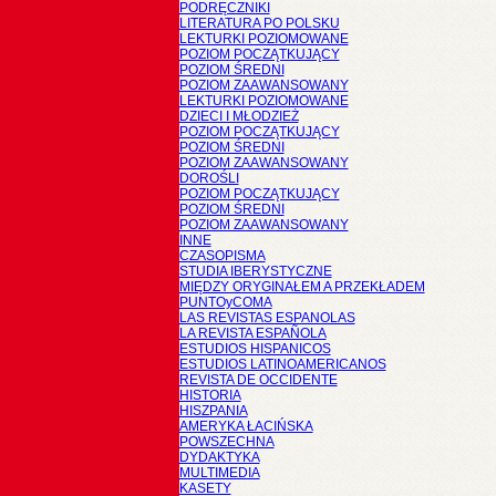
PODRĘCZNIKI
LITERATURA PO POLSKU
LEKTURKI POZIOMOWANE
POZIOM POCZĄTKUJĄCY
POZIOM ŚREDNI
POZIOM ZAAWANSOWANY
LEKTURKI POZIOMOWANE
DZIECI I MŁODZIEŻ
POZIOM POCZĄTKUJĄCY
POZIOM ŚREDNI
POZIOM ZAAWANSOWANY
DOROŚLI
POZIOM POCZĄTKUJĄCY
POZIOM ŚREDNI
POZIOM ZAAWANSOWANY
INNE
CZASOPISMA
STUDIA IBERYSTYCZNE
MIĘDZY ORYGINAŁEM A PRZEKŁADEM
PUNTOyCOMA
LAS REVISTAS ESPANOLAS
LA REVISTA ESPAÑOLA
ESTUDIOS HISPANICOS
ESTUDIOS LATINOAMERICANOS
REVISTA DE OCCIDENTE
HISTORIA
HISZPANIA
AMERYKA ŁACIŃSKA
POWSZECHNA
DYDAKTYKA
MULTIMEDIA
KASETY