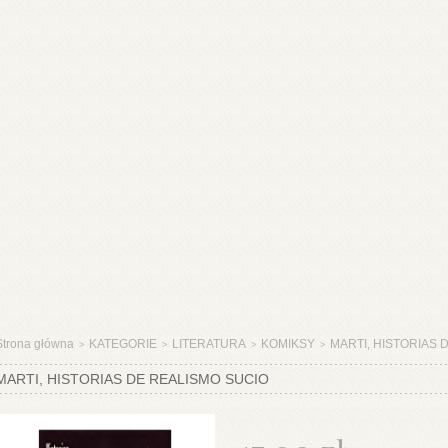
Strona główna
KATEGORIE
LITERATURA
KOMIKSY
MARTI, HISTORIAS 
>
>
>
>
MARTI, HISTORIAS DE REALISMO SUCIO