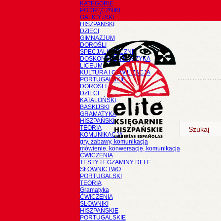
KATEGORIE
PODRĘCZNIKI
GALICYJSKI
HISZPAŃSKI
DZIECI
GIMNAZJUM
DOROŚLI
SPECJALISTYCZNE
DOSKONALENIE JĘZYKA
LICEUM
KULTURA I CYWILIZACJA
PORTUGALSKIE
DOROŚLI
DZIECI
KATALOŃSKI
BASKIJSKI
GRAMATYKA
HISZPAŃSKI
TEORIA
KOMUNIKACJA
gry, zabawy, komunikacja
mówienie, konwersacje, komunikacja
ĆWICZENIA
TESTY I EGZAMINY DELE
SŁOWNICTWO
PORTUGALSKI
TEORIA
Gramatyka
ĆWICZENIA
SŁOWNIKI
HISZPAŃSKIE
PORTUGALSKIE