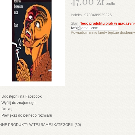
47,00 zł
brutto
Indeks :
9788489929326
Stan:
Tego produktu brak w magazyni
Powiadom mnie kiedy będzie dostępny
Udostępnij na Facebook
Wyślij do znajomego
Drukuj
Powiększ do pełnego rozmiaru
INNE PRODUKTY W TEJ SAMEJ KATEGORII: (30)