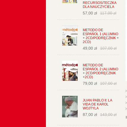
RECURSOS/TECZKA
DLA NAUCZYCIELA
57,00 zł
117,00 zł
METODO DE
ESPAŃOL 1 (ALUMNO
+ 2CD/PODRĘCZNIK +
2CD)
49,00 zł
107,00 zł
METODO DE
ESPAŃOL 2 (ALUMNO
+ 2CD/PODRĘCZNIK
+2CD)
79,00 zł
107,00 zł
JUAN PABLO II: LA
VIDA DE KAROL
WOJTYLA
87,00 zł
143,00 zł