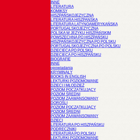
INNE
LITERATURA
KOMIKSY
HISZPAŃSKOJĘZYCZNA
LITERATURA HISZPANSKA
LITERATURA LATYNOAMERYKAŃSKA
PORTUGALSKOJĘZYCZNA
POLSKA W JĘZYKU HISZPAŃSKIM
POWSZECHNA PO HISZPAŃSKU
HISZPAŃSKOJĘZYCZNA PO POLSKU
PORTUGALSKOJĘZYCZNA PO POLSKU
DZIECIĘCA PO POLSKU
DZIECIĘCA PO HISZPAŃSKU
BIOGRAFIE
INNE
opowiadania
KRYMINAŁY
BOOKS IN ENGLISH
LEKTURKI POZIOMOWANE
DZIECI I MŁODZIEŻ
POZIOM POCZĄTKUJĄCY
POZIOM ŚREDNI
POZIOM ZAAWANSOWANY
DOROŚLI
POZIOM POCZĄTKUJĄCY
POZIOM ŚREDNI
POZIOM ZAAWANSOWANY
DZIECI
LITERATURA PO HISZPAŃSKU
PODRĘCZNIKI
LITERATURA PO POLSKU
LEKTURKI POZIOMOWANE