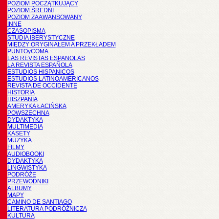
POZIOM POCZĄTKUJĄCY
POZIOM ŚREDNI
POZIOM ZAAWANSOWANY
INNE
CZASOPISMA
STUDIA IBERYSTYCZNE
MIĘDZY ORYGINAŁEM A PRZEKŁADEM
PUNTOyCOMA
LAS REVISTAS ESPANOLAS
LA REVISTA ESPAÑOLA
ESTUDIOS HISPANICOS
ESTUDIOS LATINOAMERICANOS
REVISTA DE OCCIDENTE
HISTORIA
HISZPANIA
AMERYKA ŁACIŃSKA
POWSZECHNA
DYDAKTYKA
MULTIMEDIA
KASETY
MUZYKA
FILMY
AUDIOBOOKI
DYDAKTYKA
LINGWISTYKA
PODRÓŻE
PRZEWODNIKI
ALBUMY
MAPY
CAMINO DE SANTIAGO
LITERATURA PODRÓŻNICZA
KULTURA