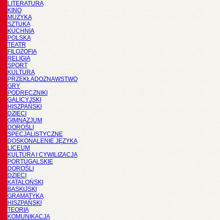
LITERATURA
KINO
MUZYKA
SZTUKA
KUCHNIA
POLSKA
TEATR
FILOZOFIA
RELIGIA
SPORT
KULTURA
PRZEKŁADOZNAWSTWO
GRY
PODRĘCZNIKI
GALICYJSKI
HISZPAŃSKI
DZIECI
GIMNAZJUM
DOROŚLI
SPECJALISTYCZNE
DOSKONALENIE JĘZYKA
LICEUM
KULTURA I CYWILIZACJA
PORTUGALSKIE
DOROŚLI
DZIECI
KATALOŃSKI
BASKIJSKI
GRAMATYKA
HISZPAŃSKI
TEORIA
KOMUNIKACJA