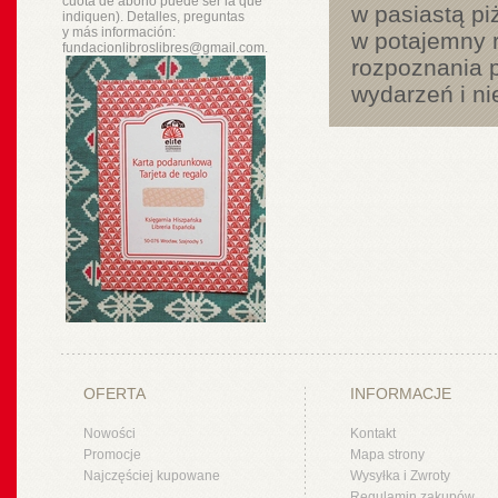
cuota de abono puede ser la que
w pasiastą p
indiquen). Detalles, preguntas
y
más
información:
w potajemny r
fundacionlibroslibres@gmail.com.
rozpoznania p
wydarzeń i ni
OFERTA
INFORMACJE
Nowości
Kontakt
Promocje
Mapa strony
Najczęściej kupowane
Wysyłka i Zwroty
Regulamin zakupów