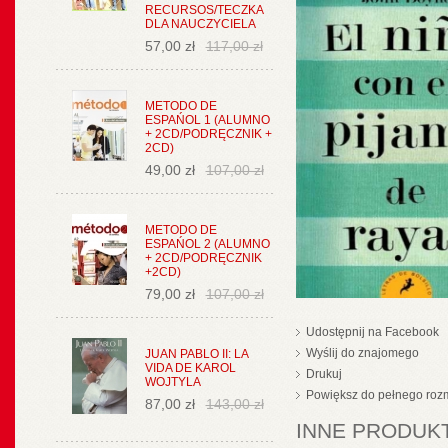
RECURSOS/TECZKA
DLA NAUCZYCIELA
57,00 zł
117,00 zł
METODO DE
ESPAŃOL 1 (ALUMNO
+ 2CD/PODRĘCZNIK +
2CD)
49,00 zł
107,00 zł
METODO DE
ESPAŃOL 2 (ALUMNO
+ 2CD/PODRĘCZNIK
+2CD)
79,00 zł
107,00 zł
Udostępnij na Facebook
Wyślij do znajomego
JUAN PABLO II: LA
VIDA DE KAROL
Drukuj
WOJTYLA
Powiększ do pełnego roz
87,00 zł
143,00 zł
INNE PRODUKT