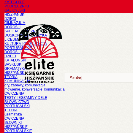
KATEGORIE
PODRĘCZNIKI
GALICYJSKI
HISZPAŃSKI
DZIECI
GIMNAZJUM
DOROŚLI
SPECJALISTYCZNE
DOSKONALENIE JĘZYKA
LICEUM
KULTURA I CYWILIZACJA
PORTUGALSKIE
DOROŚLI
DZIECI
KATALOŃSKI
BASKIJSKI
GRAMATYKA
HISZPAŃSKI
TEORIA
KOMUNIKACJA
gry, zabawy, komunikacja
mówienie, konwersacje, komunikacja
ĆWICZENIA
TESTY I EGZAMINY DELE
SŁOWNICTWO
PORTUGALSKI
TEORIA
Gramatyka
ĆWICZENIA
SŁOWNIKI
HISZPAŃSKIE
PORTUGALSKIE