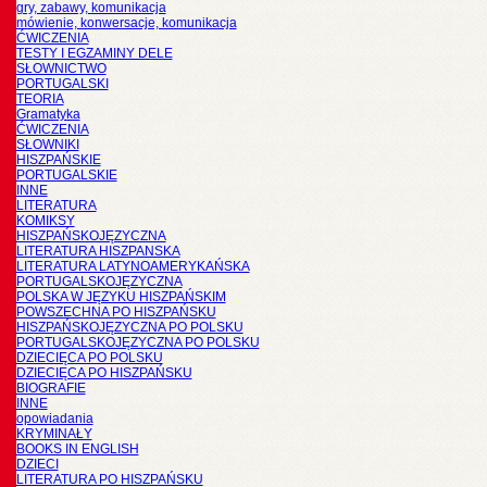
gry, zabawy, komunikacja
mówienie, konwersacje, komunikacja
ĆWICZENIA
TESTY I EGZAMINY DELE
SŁOWNICTWO
PORTUGALSKI
TEORIA
Gramatyka
ĆWICZENIA
SŁOWNIKI
HISZPAŃSKIE
PORTUGALSKIE
INNE
LITERATURA
KOMIKSY
HISZPAŃSKOJĘZYCZNA
LITERATURA HISZPANSKA
LITERATURA LATYNOAMERYKAŃSKA
PORTUGALSKOJĘZYCZNA
POLSKA W JĘZYKU HISZPAŃSKIM
POWSZECHNA PO HISZPAŃSKU
HISZPAŃSKOJĘZYCZNA PO POLSKU
PORTUGALSKOJĘZYCZNA PO POLSKU
DZIECIĘCA PO POLSKU
DZIECIĘCA PO HISZPAŃSKU
BIOGRAFIE
INNE
opowiadania
KRYMINAŁY
BOOKS IN ENGLISH
DZIECI
LITERATURA PO HISZPAŃSKU