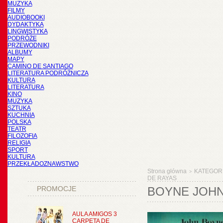
MUZYKA
FILMY
AUDIOBOOKI
DYDAKTYKA
LINGWISTYKA
PODRÓŻE
PRZEWODNIKI
ALBUMY
MAPY
CAMINO DE SANTIAGO
LITERATURA PODRÓŻNICZA
KULTURA
LITERATURA
KINO
MUZYKA
SZTUKA
KUCHNIA
POLSKA
TEATR
FILOZOFIA
RELIGIA
SPORT
KULTURA
PRZEKŁADOZNAWSTWO
Strona główna
KATEGOR
>
DE RAYAS
PROMOCJE
BOYNE JOHN,
AULA AMIGOS 3
CARPETA DE