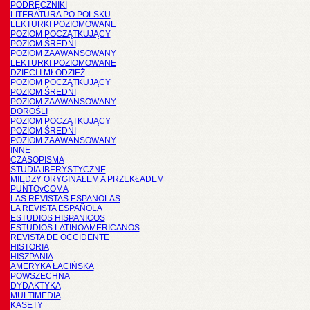
PODRĘCZNIKI
LITERATURA PO POLSKU
LEKTURKI POZIOMOWANE
POZIOM POCZĄTKUJĄCY
POZIOM ŚREDNI
POZIOM ZAAWANSOWANY
LEKTURKI POZIOMOWANE
DZIECI I MŁODZIEŻ
POZIOM POCZĄTKUJĄCY
POZIOM ŚREDNI
POZIOM ZAAWANSOWANY
DOROŚLI
POZIOM POCZĄTKUJĄCY
POZIOM ŚREDNI
POZIOM ZAAWANSOWANY
INNE
CZASOPISMA
STUDIA IBERYSTYCZNE
MIĘDZY ORYGINAŁEM A PRZEKŁADEM
PUNTOyCOMA
LAS REVISTAS ESPANOLAS
LA REVISTA ESPAÑOLA
ESTUDIOS HISPANICOS
ESTUDIOS LATINOAMERICANOS
REVISTA DE OCCIDENTE
HISTORIA
HISZPANIA
AMERYKA ŁACIŃSKA
POWSZECHNA
DYDAKTYKA
MULTIMEDIA
KASETY