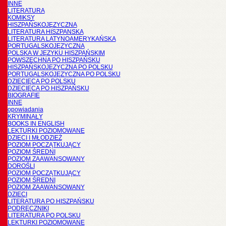
INNE
LITERATURA
KOMIKSY
HISZPAŃSKOJĘZYCZNA
LITERATURA HISZPANSKA
LITERATURA LATYNOAMERYKAŃSKA
PORTUGALSKOJĘZYCZNA
POLSKA W JĘZYKU HISZPAŃSKIM
POWSZECHNA PO HISZPAŃSKU
HISZPAŃSKOJĘZYCZNA PO POLSKU
PORTUGALSKOJĘZYCZNA PO POLSKU
DZIECIĘCA PO POLSKU
DZIECIĘCA PO HISZPAŃSKU
BIOGRAFIE
INNE
opowiadania
KRYMINAŁY
BOOKS IN ENGLISH
LEKTURKI POZIOMOWANE
DZIECI I MŁODZIEŻ
POZIOM POCZĄTKUJĄCY
POZIOM ŚREDNI
POZIOM ZAAWANSOWANY
DOROŚLI
POZIOM POCZĄTKUJĄCY
POZIOM ŚREDNI
POZIOM ZAAWANSOWANY
DZIECI
LITERATURA PO HISZPAŃSKU
PODRĘCZNIKI
LITERATURA PO POLSKU
LEKTURKI POZIOMOWANE