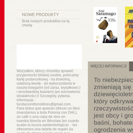
NOWE PRODUKTY
Brak nowych produktów na tą
chwilę
WIĘCEJ INFORMACJI
Wszystkim, którzy chcieliby sprawić
przyjemność bliskiej osobie, polecamy
To niebezpiec
kartę podarunkową - na dowolną,
ustaloną kwotę - do wykorzystania w
zmieniają się
naszej księgarni (od zaraz, wysyłkowo:)
i wrocławskiej kawiarni (po wznowieniu
dziewięciolet
działalności:)! Szczegóły, pytania,
który odkrywa
informacje -
fundacionlibroslibres@gmail.com.
rzeczywistość
Para todos que quieran ofrecer un libro
(mandamos a toda Polonia con DHL),
jest obcy i g
un
café o
una copa de vino en
nuestra
librería
en Wrocław (en cuanto
baśni, bohate
acabe la locura epidemiológica) - les
ogrodzenia w
ofrecemos una tarjeta de regalo (la