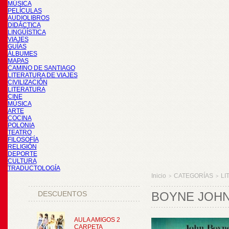
MÚSICA
PELÍCULAS
AUDIOLIBROS
DIDÁCTICA
LINGÜÍSTICA
VIAJES
GUÍAS
ÁLBUMES
MAPAS
CAMINO DE SANTIAGO
LITERATURA DE VIAJES
CIVILIZACIÓN
LITERATURA
CINE
MÚSICA
ARTE
COCINA
POLONIA
TEATRO
FILOSOFÍA
RELIGIÓN
DEPORTE
CULTURA
TRADUCTOLOGÍA
Inicio
CATEGORÍAS
LI
>
>
DESCUENTOS
BOYNE JOHN,
AULA AMIGOS 2
CARPETA