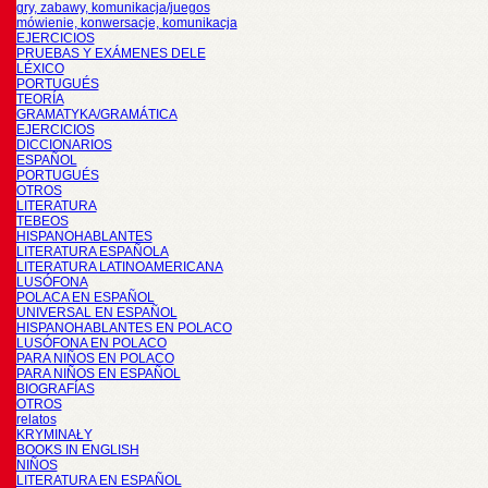
gry, zabawy, komunikacja/juegos
mówienie, konwersacje, komunikacja
EJERCICIOS
PRUEBAS Y EXÁMENES DELE
LÉXICO
PORTUGUÉS
TEORÍA
GRAMATYKA/GRAMÁTICA
EJERCICIOS
DICCIONARIOS
ESPAÑOL
PORTUGUÉS
OTROS
LITERATURA
TEBEOS
HISPANOHABLANTES
LITERATURA ESPAÑOLA
LITERATURA LATINOAMERICANA
LUSÓFONA
POLACA EN ESPAÑOL
UNIVERSAL EN ESPAÑOL
HISPANOHABLANTES EN POLACO
LUSÓFONA EN POLACO
PARA NIÑOS EN POLACO
PARA NIÑOS EN ESPAÑOL
BIOGRAFÍAS
OTROS
relatos
KRYMINAŁY
BOOKS IN ENGLISH
NIÑOS
LITERATURA EN ESPAÑOL