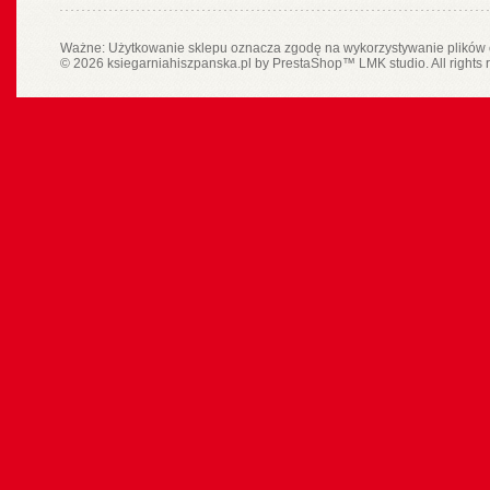
Ważne: Użytkowanie sklepu oznacza zgodę na wykorzystywanie plików 
© 2026 ksiegarniahiszpanska.pl by
PrestaShop
™
LMK studio
. All rights