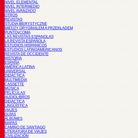
NIVEL ELEMENTAL
NIVEL INTERMEDIO
NIVEL AVANZADO
OTROS
REVISTAS
STUDIA IBERYSTYCZNE
MIĘDZY ORYGINAŁEM A PRZEKŁADEM
PUNTOyCOMA
LAS REVISTAS ESPANOLAS
LA REVISTA ESPAÑOLA
ESTUDIOS HISPANICOS
ESTUDIOS LATINOAMERICANOS
REVISTA DE OCCIDENTE
HISTORIA
ESPAÑA
AMÉRICA LATINA
UNIVERSAL
DIDÁCTICA
MULTIMEDIA
CASSETTE
MÚSICA
PELÍCULAS
AUDIOLIBROS
DIDÁCTICA
LINGÜÍSTICA
VIAJES
GUÍAS
ÁLBUMES
MAPAS
CAMINO DE SANTIAGO
LITERATURA DE VIAJES
CIVILIZACIÓN