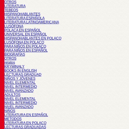
OTROS
LITERATURA
TEBEOS
HISPANOHABLANTES
LITERATURA ESPAÑOLA
LITERATURA LATINOAMERICANA
LUSÓFONA
POLACA EN ESPAÑOL
UNIVERSAL EN ESPAÑOL
HISPANOHABLANTES EN POLACO
LUSÓFONA EN POLACO
PARA NIÑOS EN POLACO
PARA NIÑOS EN ESPAÑOL
BIOGRAFÍAS
OTROS
relatos
KRYMINAŁY
BOOKS IN ENGLISH
LECTURAS GRADUAD
NIÑOS Y JÓVENES
NIVEL ELEMENTAL
NIVEL INTERMEDIO
NIVEL AVANZADO
ADULTOS
NIVEL ELEMENTAL
NIVEL INTERMEDIO
NIVEL AVANZADO
NIÑOS
LITERATURA EN ESPAÑOL
METODOS
LITERATURA EN POLACO
LECTURAS GRADUADAS