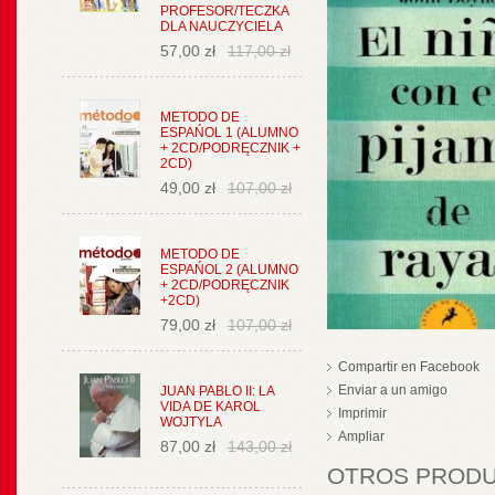
PROFESOR/TECZKA
DLA NAUCZYCIELA
57,00 zł
117,00 zł
METODO DE
ESPAŃOL 1 (ALUMNO
+ 2CD/PODRĘCZNIK +
2CD)
49,00 zł
107,00 zł
METODO DE
ESPAŃOL 2 (ALUMNO
+ 2CD/PODRĘCZNIK
+2CD)
79,00 zł
107,00 zł
Compartir en Facebook
Enviar a un amigo
JUAN PABLO II: LA
VIDA DE KAROL
Imprimir
WOJTYLA
Ampliar
87,00 zł
143,00 zł
OTROS PRODUC