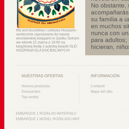
No obstante, 
acompañarás 
su familia a 
en muchos si
Kto jest dociekliwy i ciekawy Hiszpanii -
nunca con una
serdecznie zapraszamy do naszej
wrocławskiej księgarni w Zaułku Solnym
para adultos;
we wtorek 21 marca o 19:00 na
hicieran, niño
książkową fiestę z autorką ksiażki OLÉ!
HISZPANIA DLA DOCIEKLIWYCH!
NUESTRAS OFERTAS
INFORMACIÓN
Nuevos productos
Contacto
Descuentos
Mapa del sitio
Top ventas
EMBARQUE 1 ROZKŁAD MATERIAŁU
EMBARQUE 1 MODEL ROZKŁADU MAT.