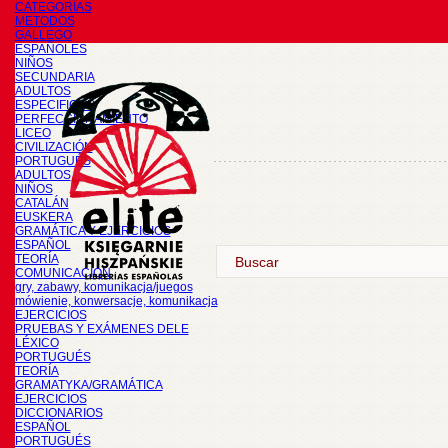
CATEGORÍAS
METODOS
GALLEGO
ESPAÑOLES
NIÑOS
SECUNDARIA
ADULTOS
ESPECIFICOS
PERFECCIONAMIENTO
LICEO
CIVILIZACIÓN
PORTUGUÉS
ADULTOS
NIÑOS
CATALÁN
EUSKERA
GRAMÁTICA Y EJERCICIOS
ESPAÑOL
TEORÍA
COMUNICACIÓN
gry, zabawy, komunikacja/juegos
mówienie, konwersacje, komunikacja
EJERCICIOS
PRUEBAS Y EXÁMENES DELE
LÉXICO
PORTUGUÉS
TEORÍA
GRAMATYKA/GRAMÁTICA
EJERCICIOS
DICCIONARIOS
ESPAÑOL
PORTUGUÉS