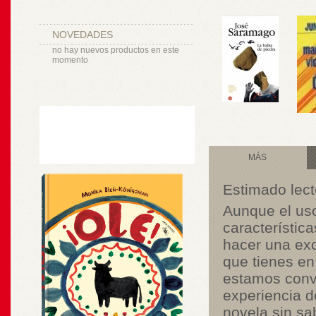
NOVEDADES
no hay nuevos productos en este
momento
MÁS
Estimado lect
Aunque el uso
característic
hacer una exc
que tienes en
estamos conve
experiencia d
novela sin sa