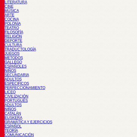
LITERATURA
CINE
MÚSICA
ARTE
COCINA
POLONIA
TEATRO
FILOSOFÍA
RELIGIÓN
DEPORTE
CULTURA
TRADUCTOLOGÍA
JUEGOS
METODOS
GALLEGO
ESPAÑOLES
NIÑOS
SECUNDARIA
ADULTOS
ESPECIFICOS
PERFECCIONAMIENTO
LICEO
CIVILIZACIÓN
PORTUGUÉS
ADULTOS
NIÑOS
CATALÁN
EUSKERA
GRAMÁTICA Y EJERCICIOS
ESPAÑOL
TEORÍA
COMUNICACIÓN