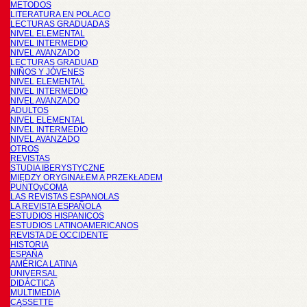
METODOS
LITERATURA EN POLACO
LECTURAS GRADUADAS
NIVEL ELEMENTAL
NIVEL INTERMEDIO
NIVEL AVANZADO
LECTURAS GRADUAD
NIÑOS Y JÓVENES
NIVEL ELEMENTAL
NIVEL INTERMEDIO
NIVEL AVANZADO
ADULTOS
NIVEL ELEMENTAL
NIVEL INTERMEDIO
NIVEL AVANZADO
OTROS
REVISTAS
STUDIA IBERYSTYCZNE
MIĘDZY ORYGINAŁEM A PRZEKŁADEM
PUNTOyCOMA
LAS REVISTAS ESPANOLAS
LA REVISTA ESPAÑOLA
ESTUDIOS HISPANICOS
ESTUDIOS LATINOAMERICANOS
REVISTA DE OCCIDENTE
HISTORIA
ESPAÑA
AMÉRICA LATINA
UNIVERSAL
DIDÁCTICA
MULTIMEDIA
CASSETTE