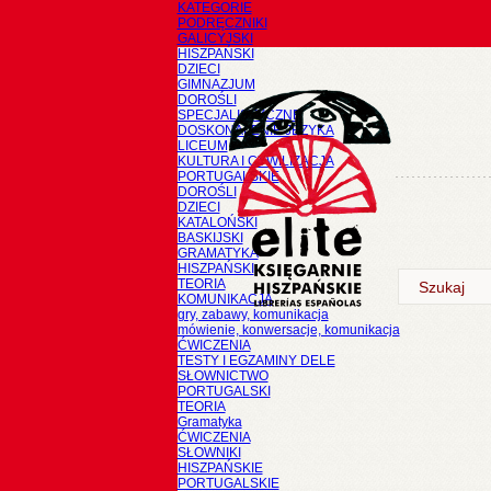
KATEGORIE
PODRĘCZNIKI
GALICYJSKI
HISZPAŃSKI
DZIECI
GIMNAZJUM
DOROŚLI
SPECJALISTYCZNE
DOSKONALENIE JĘZYKA
LICEUM
KULTURA I CYWILIZACJA
PORTUGALSKIE
DOROŚLI
DZIECI
KATALOŃSKI
BASKIJSKI
GRAMATYKA
HISZPAŃSKI
TEORIA
KOMUNIKACJA
gry, zabawy, komunikacja
mówienie, konwersacje, komunikacja
ĆWICZENIA
TESTY I EGZAMINY DELE
SŁOWNICTWO
PORTUGALSKI
TEORIA
Gramatyka
ĆWICZENIA
SŁOWNIKI
HISZPAŃSKIE
PORTUGALSKIE