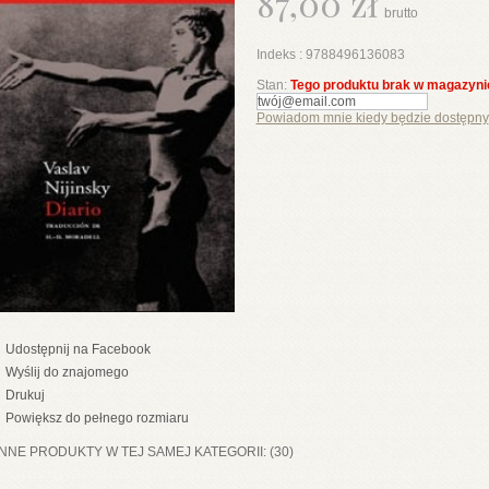
87,00 zł
brutto
Indeks :
9788496136083
Stan:
Tego produktu brak w magazyni
Powiadom mnie kiedy będzie dostępny
Udostępnij na Facebook
Wyślij do znajomego
Drukuj
Powiększ do pełnego rozmiaru
INNE PRODUKTY W TEJ SAMEJ KATEGORII: (30)