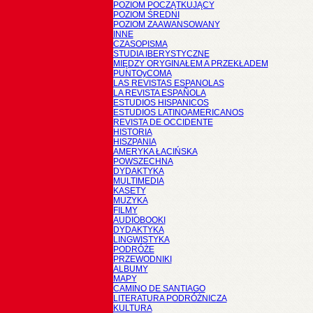
POZIOM POCZĄTKUJĄCY
POZIOM ŚREDNI
POZIOM ZAAWANSOWANY
INNE
CZASOPISMA
STUDIA IBERYSTYCZNE
MIĘDZY ORYGINAŁEM A PRZEKŁADEM
PUNTOyCOMA
LAS REVISTAS ESPANOLAS
LA REVISTA ESPAÑOLA
ESTUDIOS HISPANICOS
ESTUDIOS LATINOAMERICANOS
REVISTA DE OCCIDENTE
HISTORIA
HISZPANIA
AMERYKA ŁACIŃSKA
POWSZECHNA
DYDAKTYKA
MULTIMEDIA
KASETY
MUZYKA
FILMY
AUDIOBOOKI
DYDAKTYKA
LINGWISTYKA
PODRÓŻE
PRZEWODNIKI
ALBUMY
MAPY
CAMINO DE SANTIAGO
LITERATURA PODRÓŻNICZA
KULTURA