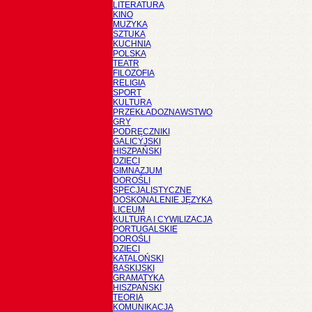
LITERATURA
KINO
MUZYKA
SZTUKA
KUCHNIA
POLSKA
TEATR
FILOZOFIA
RELIGIA
SPORT
KULTURA
PRZEKŁADOZNAWSTWO
GRY
PODRĘCZNIKI
GALICYJSKI
HISZPAŃSKI
DZIECI
GIMNAZJUM
DOROŚLI
SPECJALISTYCZNE
DOSKONALENIE JĘZYKA
LICEUM
KULTURA I CYWILIZACJA
PORTUGALSKIE
DOROŚLI
DZIECI
KATALOŃSKI
BASKIJSKI
GRAMATYKA
HISZPAŃSKI
TEORIA
KOMUNIKACJA