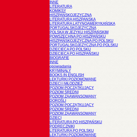
INNE
LITERATURA
KOMIKSY
HISZPAŃSKOJĘZYCZNA
LITERATURA HISZPANSKA
LITERATURA LATYNOAMERYKAŃSKA
PORTUGALSKOJĘZYCZNA
POLSKA W JĘZYKU HISZPAŃSKIM
POWSZECHNA PO HISZPAŃSKU
HISZPAŃSKOJĘZYCZNA PO POLSKU
PORTUGALSKOJĘZYCZNA PO POLSKU
DZIECIĘCA PO POLSKU
DZIECIĘCA PO HISZPAŃSKU
BIOGRAFIE
INNE
opowiadania
KRYMINAŁY
BOOKS IN ENGLISH
LEKTURKI POZIOMOWANE
DZIECI I MŁODZIEŻ
POZIOM POCZĄTKUJĄCY
POZIOM ŚREDNI
POZIOM ZAAWANSOWANY
DOROŚLI
POZIOM POCZĄTKUJĄCY
POZIOM ŚREDNI
POZIOM ZAAWANSOWANY
DZIECI
LITERATURA PO HISZPAŃSKU
PODRĘCZNIKI
LITERATURA PO POLSKU
LEKTURKI POZIOMOWANE