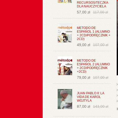
RECURSOS/TECZKA
DLA NAUCZYCIELA
57,00 zł
117,00 zł
METODO DE
ESPAŃOL 1 (ALUMNO
+ 2CD/PODRĘCZNIK +
2CD)
49,00 zł
107,00 zł
METODO DE
ESPAŃOL 2 (ALUMNO
+ 2CD/PODRĘCZNIK
+2CD)
79,00 zł
107,00 zł
JUAN PABLO II: LA
VIDA DE KAROL
WOJTYLA
87,00 zł
143,00 zł