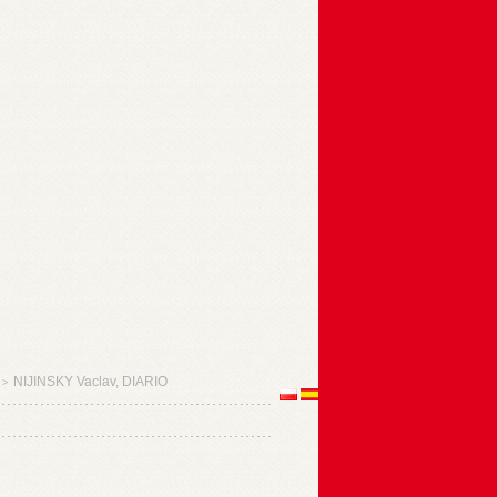
NIJINSKY Vaclav, DIARIO
>