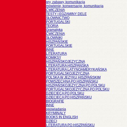
gry, zabawy, komunikacja
mówienie, konwersacje, komunikacja
ĆWICZENIA
TESTY I EGZAMINY DELE
SŁOWNICTWO
PORTUGALSKI
TEORIA
Gramatyka
ĆWICZENIA
SŁOWNIKI
HISZPAŃSKIE
PORTUGALSKIE
INNE
LITERATURA
KOMIKSY
HISZPAŃSKOJĘZYCZNA
LITERATURA HISZPANSKA
LITERATURA LATYNOAMERYKAŃSKA
PORTUGALSKOJĘZYCZNA
POLSKA W JĘZYKU HISZPAŃSKIM
POWSZECHNA PO HISZPAŃSKU
HISZPAŃSKOJĘZYCZNA PO POLSKU
PORTUGALSKOJĘZYCZNA PO POLSKU
DZIECIĘCA PO POLSKU
DZIECIĘCA PO HISZPAŃSKU
BIOGRAFIE
INNE
opowiadania
KRYMINAŁY
BOOKS IN ENGLISH
DZIECI
LITERATURA PO HISZPAŃSKU