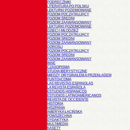
PODRĘCZNIKI
LITERATURA PO POLSKU
LEKTURKI POZIOMOWANE
POZIOM POCZĄTKUJĄCY
POZIOM ŚREDNI
POZIOM ZAAWANSOWANY
LEKTURKI POZIOMOWANE
DZIECI I MŁODZIEŻ
POZIOM POCZĄTKUJĄCY
POZIOM ŚREDNI
POZIOM ZAAWANSOWANY
DOROŚLI
POZIOM POCZĄTKUJĄCY
POZIOM ŚREDNI
POZIOM ZAAWANSOWANY
INNE
CZASOPISMA
STUDIA IBERYSTYCZNE
MIĘDZY ORYGINAŁEM A PRZEKŁADEM
PUNTOyCOMA
LAS REVISTAS ESPANOLAS
LA REVISTA ESPAÑOLA
ESTUDIOS HISPANICOS
ESTUDIOS LATINOAMERICANOS
REVISTA DE OCCIDENTE
HISTORIA
HISZPANIA
AMERYKA ŁACIŃSKA
POWSZECHNA
DYDAKTYKA
MULTIMEDIA
KASETY