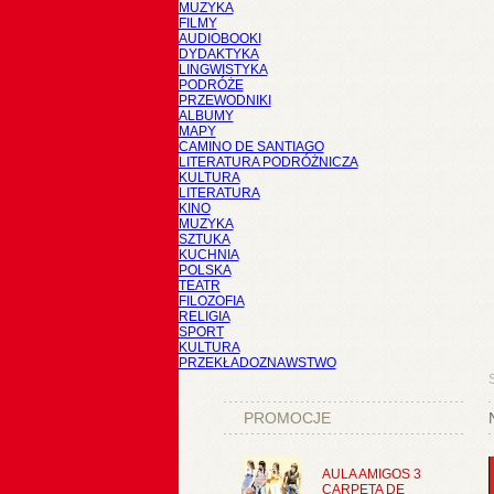
MUZYKA
FILMY
AUDIOBOOKI
DYDAKTYKA
LINGWISTYKA
PODRÓŻE
PRZEWODNIKI
ALBUMY
MAPY
CAMINO DE SANTIAGO
LITERATURA PODRÓŻNICZA
KULTURA
LITERATURA
KINO
MUZYKA
SZTUKA
KUCHNIA
POLSKA
TEATR
FILOZOFIA
RELIGIA
SPORT
KULTURA
PRZEKŁADOZNAWSTWO
PROMOCJE
AULA AMIGOS 3
CARPETA DE