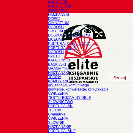
KATEGORIE
PODRĘCZNIKI
GALICYJSKI
HISZPAŃSKI
DZIECI
GIMNAZJUM
DOROŚLI
SPECJALISTYCZNE
DOSKONALENIE JĘZYKA
LICEUM
KULTURA I CYWILIZACJA
PORTUGALSKIE
DOROŚLI
DZIECI
KATALOŃSKI
BASKIJSKI
GRAMATYKA
HISZPAŃSKI
TEORIA
KOMUNIKACJA
gry, zabawy, komunikacja
mówienie, konwersacje, komunikacja
ĆWICZENIA
TESTY I EGZAMINY DELE
SŁOWNICTWO
PORTUGALSKI
TEORIA
Gramatyka
ĆWICZENIA
SŁOWNIKI
HISZPAŃSKIE
PORTUGALSKIE