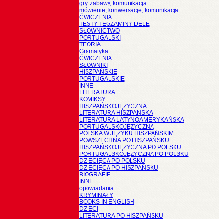
gry, zabawy, komunikacja
mówienie, konwersacje, komunikacja
ĆWICZENIA
TESTY I EGZAMINY DELE
SŁOWNICTWO
PORTUGALSKI
TEORIA
Gramatyka
ĆWICZENIA
SŁOWNIKI
HISZPAŃSKIE
PORTUGALSKIE
INNE
LITERATURA
KOMIKSY
HISZPAŃSKOJĘZYCZNA
LITERATURA HISZPANSKA
LITERATURA LATYNOAMERYKAŃSKA
PORTUGALSKOJĘZYCZNA
POLSKA W JĘZYKU HISZPAŃSKIM
POWSZECHNA PO HISZPAŃSKU
HISZPAŃSKOJĘZYCZNA PO POLSKU
PORTUGALSKOJĘZYCZNA PO POLSKU
DZIECIĘCA PO POLSKU
DZIECIĘCA PO HISZPAŃSKU
BIOGRAFIE
INNE
opowiadania
KRYMINAŁY
BOOKS IN ENGLISH
DZIECI
LITERATURA PO HISZPAŃSKU