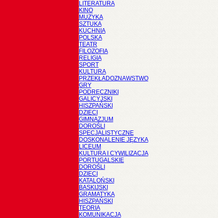
LITERATURA
KINO
MUZYKA
SZTUKA
KUCHNIA
POLSKA
TEATR
FILOZOFIA
RELIGIA
SPORT
KULTURA
PRZEKŁADOZNAWSTWO
GRY
PODRĘCZNIKI
GALICYJSKI
HISZPAŃSKI
DZIECI
GIMNAZJUM
DOROŚLI
SPECJALISTYCZNE
DOSKONALENIE JĘZYKA
LICEUM
KULTURA I CYWILIZACJA
PORTUGALSKIE
DOROŚLI
DZIECI
KATALOŃSKI
BASKIJSKI
GRAMATYKA
HISZPAŃSKI
TEORIA
KOMUNIKACJA