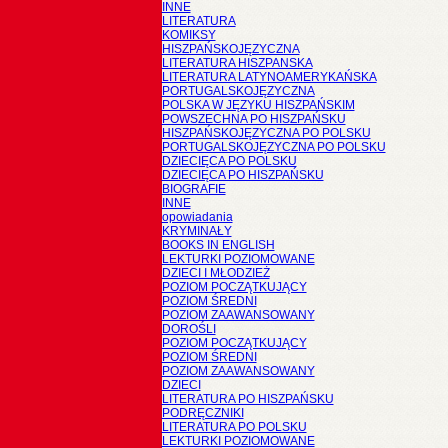
INNE
LITERATURA
KOMIKSY
HISZPAŃSKOJĘZYCZNA
LITERATURA HISZPANSKA
LITERATURA LATYNOAMERYKAŃSKA
PORTUGALSKOJĘZYCZNA
POLSKA W JĘZYKU HISZPAŃSKIM
POWSZECHNA PO HISZPAŃSKU
HISZPAŃSKOJĘZYCZNA PO POLSKU
PORTUGALSKOJĘZYCZNA PO POLSKU
DZIECIĘCA PO POLSKU
DZIECIĘCA PO HISZPAŃSKU
BIOGRAFIE
INNE
opowiadania
KRYMINAŁY
BOOKS IN ENGLISH
LEKTURKI POZIOMOWANE
DZIECI I MŁODZIEŻ
POZIOM POCZĄTKUJĄCY
POZIOM ŚREDNI
POZIOM ZAAWANSOWANY
DOROŚLI
POZIOM POCZĄTKUJĄCY
POZIOM ŚREDNI
POZIOM ZAAWANSOWANY
DZIECI
LITERATURA PO HISZPAŃSKU
PODRĘCZNIKI
LITERATURA PO POLSKU
LEKTURKI POZIOMOWANE