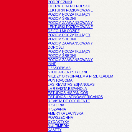
PODRĘCZNIKI
LITERATURA PO POLSKU
LEKTURKI POZIOMOWANE
POZIOM POCZĄTKUJĄCY
POZIOM ŚREDNI
POZIOM ZAAWANSOWANY
LEKTURKI POZIOMOWANE
DZIECI I MŁODZIEŻ
POZIOM POCZĄTKUJĄCY
POZIOM ŚREDNI
POZIOM ZAAWANSOWANY
DOROŚLI
POZIOM POCZĄTKUJĄCY
POZIOM ŚREDNI
POZIOM ZAAWANSOWANY
INNE
CZASOPISMA
STUDIA IBERYSTYCZNE
MIĘDZY ORYGINAŁEM A PRZEKŁADEM
PUNTOyCOMA
LAS REVISTAS ESPANOLAS
LA REVISTA ESPAÑOLA
ESTUDIOS HISPANICOS
ESTUDIOS LATINOAMERICANOS
REVISTA DE OCCIDENTE
HISTORIA
HISZPANIA
AMERYKA ŁACIŃSKA
POWSZECHNA
DYDAKTYKA
MULTIMEDIA
KASETY