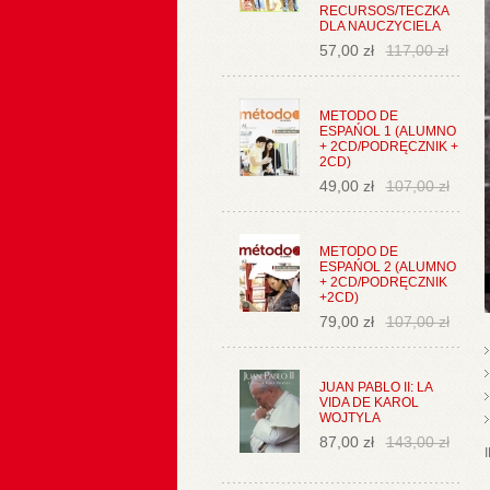
RECURSOS/TECZKA
DLA NAUCZYCIELA
57,00 zł
117,00 zł
METODO DE
ESPAŃOL 1 (ALUMNO
+ 2CD/PODRĘCZNIK +
2CD)
49,00 zł
107,00 zł
METODO DE
ESPAŃOL 2 (ALUMNO
+ 2CD/PODRĘCZNIK
+2CD)
79,00 zł
107,00 zł
JUAN PABLO II: LA
VIDA DE KAROL
WOJTYLA
87,00 zł
143,00 zł