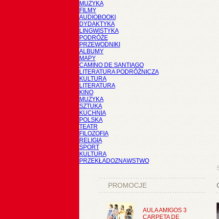
MUZYKA
FILMY
AUDIOBOOKI
DYDAKTYKA
LINGWISTYKA
PODRÓŻE
PRZEWODNIKI
ALBUMY
MAPY
CAMINO DE SANTIAGO
LITERATURA PODRÓŻNICZA
KULTURA
LITERATURA
KINO
MUZYKA
SZTUKA
KUCHNIA
POLSKA
TEATR
FILOZOFIA
RELIGIA
SPORT
KULTURA
PRZEKŁADOZNAWSTWO
PROMOCJE
AULA AMIGOS 3
CARPETA DE