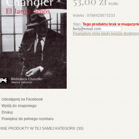
53,00 zł
brutto
Indeks :
9788420673233
Stan:
Tego produktu brak w magazyni
Powiadom mnie kiedy będzie dostępny
Udostępnij na Facebook
Wyślij do znajomego
Drukuj
Powiększ do pełnego rozmiaru
INNE PRODUKTY W TEJ SAMEJ KATEGORII: (30)