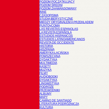
POZIOM POCZĄTKUJĄCY
POZIOM ŚREDNI
POZIOM ZAAWANSOWANY
INNE
CZASOPISMA
STUDIA IBERYSTYCZNE
MIĘDZY ORYGINAŁEM A PRZEKŁADEM
PUNTOyCOMA
LAS REVISTAS ESPANOLAS
LA REVISTA ESPAÑOLA
ESTUDIOS HISPANICOS
ESTUDIOS LATINOAMERICANOS
REVISTA DE OCCIDENTE
HISTORIA
HISZPANIA
AMERYKA ŁACIŃSKA
POWSZECHNA
DYDAKTYKA
MULTIMEDIA
KASETY
MUZYKA
FILMY
AUDIOBOOKI
DYDAKTYKA
LINGWISTYKA
PODRÓŻE
PRZEWODNIKI
ALBUMY
MAPY
CAMINO DE SANTIAGO
LITERATURA PODRÓŻNICZA
KULTURA