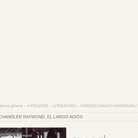
Strona główna
KATEGORIE
LITERATURA
POWSZECHNA PO HISZPAŃSKU
>
>
>
CHANDLER RAYMOND, EL LARGO ADIÓS