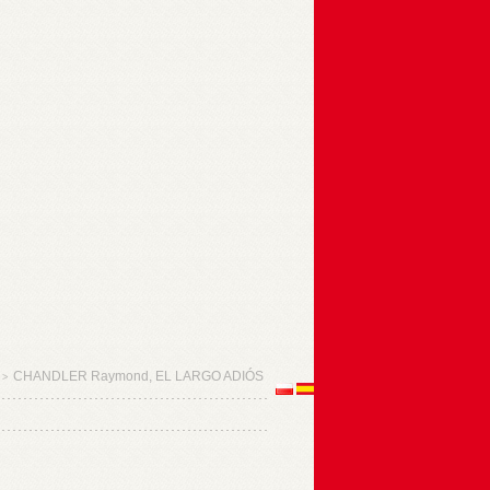
CHANDLER Raymond, EL LARGO ADIÓS
>