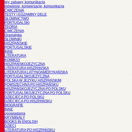
gry, zabawy, komunikacja
mówienie, konwersacje, komunikacja
ĆWICZENIA
TESTY I EGZAMINY DELE
SŁOWNICTWO
PORTUGALSKI
TEORIA
ĆWICZENIA
Gramatyka
SŁOWNIKI
HISZPAŃSKIE
PORTUGALSKIE
INNE
LITERATURA
KOMIKSY
HISZPAŃSKOJĘZYCZNA
LITERATURA HISZPANSKA
LITERATURA LATYNOAMERYKAŃSKA
PORTUGALSKOJĘZYCZNA
POLSKA W JĘZYKU HISZPAŃSKIM
POWSZECHNA PO HISZPAŃSKU
HISZPAŃSKOJĘZYCZNA PO POLSKU
PORTUGALSKOJĘZYCZNA PO POLSKU
DZIECIĘCA PO POLSKU
DZIECIĘCA PO HISZPAŃSKU
BIOGRAFIE
INNE
opowiadania
KRYMINAŁY
BOOKS IN ENGLISH
DZIECI
LITERATURA PO HISZPAŃSKU