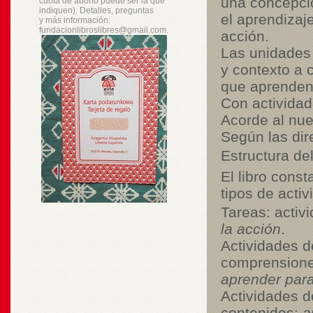
una concepció
cuota de abono puede ser la que
indiquen). Detalles, preguntas
el aprendizaje
y
más
información:
fundacionlibroslibres@gmail.com.
acción
.
Las unidades 
y contexto a 
que aprende
Con actividad
Acorde al nu
Según las dir
Estructura del
El libro cons
tipos de activ
Tareas:
activ
la acción
.
Actividades d
comprensiones
aprender para
Actividades d
contenidos;
a