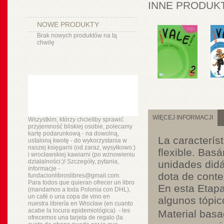
INNE PRODUKT
NOWE PRODUKTY
Brak nowych produktów na tą
chwilę
WIĘCEJ INFORMACJI
Wszystkim, którzy chcieliby sprawić
przyjemność bliskiej osobie, polecamy
kartę podarunkową - na dowolną,
La característ
ustaloną kwotę - do wykorzystania w
naszej księgarni (od zaraz, wysyłkowo:)
flexible
. Basá
i wrocławskiej kawiarni (po wznowieniu
działalności:)! Szczegóły, pytania,
unidades didá
informacje -
dota de conte
fundacionlibroslibres@gmail.com.
Para todos que quieran ofrecer un libro
En esta
Etap
(mandamos a toda Polonia con DHL),
un
café o
una copa de vino en
algunos tópic
nuestra
librería
en Wrocław (en cuanto
acabe la locura epidemiológica) - les
Material basa
ofrecemos una tarjeta de regalo (la