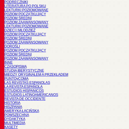
PODRĘCZNIKI
LITERATURA PO POLSKU
LEKTURKI POZIOMOWANE
POZIOM POCZĄTKUJĄCY
POZIOM ŚREDNI
POZIOM ZAAWANSOWANY
LEKTURKI POZIOMOWANE
DZIECI I MŁODZIEŻ
POZIOM POCZĄTKUJĄCY
POZIOM ŚREDNI
POZIOM ZAAWANSOWANY
DOROŚLI
POZIOM POCZĄTKUJĄCY
POZIOM ŚREDNI
POZIOM ZAAWANSOWANY
INNE
CZASOPISMA
STUDIA IBERYSTYCZNE
MIĘDZY ORYGINAŁEM A PRZEKŁADEM
PUNTOyCOMA
LAS REVISTAS ESPANOLAS
LA REVISTA ESPAÑOLA
ESTUDIOS HISPANICOS
ESTUDIOS LATINOAMERICANOS
REVISTA DE OCCIDENTE
HISTORIA
HISZPANIA
AMERYKA ŁACIŃSKA
POWSZECHNA
DYDAKTYKA
MULTIMEDIA
KASETY