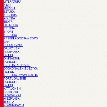
LITERATURA
KINO
MUZYKA
SZTUKA
KUCHNIA
POLSKA
TEATR
FILOZOFIA
RELIGIA
SPORT
KULTURA
PRZEKŁADOZNAWSTWO
GRY
PODRĘCZNIKI
GALICYJSKI
HISZPAŃSKI
DZIECI
GIMNAZJUM
DOROŚLI
SPECJALISTYCZNE
DOSKONALENIE JĘZYKA
LICEUM
KULTURA I CYWILIZACJA
PORTUGALSKIE
DOROŚLI
DZIECI
KATALOŃSKI
BASKIJSKI
GRAMATYKA
HISZPAŃSKI
TEORIA
KOMUNIKACJA