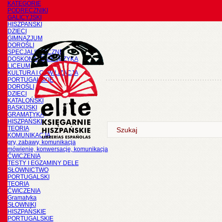
KATEGORIE
PODRĘCZNIKI
GALICYJSKI
HISZPAŃSKI
DZIECI
GIMNAZJUM
DOROŚLI
SPECJALISTYCZNE
DOSKONALENIE JĘZYKA
LICEUM
KULTURA I CYWILIZACJA
PORTUGALSKIE
DOROŚLI
DZIECI
KATALOŃSKI
BASKIJSKI
GRAMATYKA
HISZPAŃSKI
TEORIA
KOMUNIKACJA
gry, zabawy, komunikacja
mówienie, konwersacje, komunikacja
ĆWICZENIA
TESTY I EGZAMINY DELE
SŁOWNICTWO
PORTUGALSKI
TEORIA
ĆWICZENIA
Gramatyka
SŁOWNIKI
HISZPAŃSKIE
PORTUGALSKIE