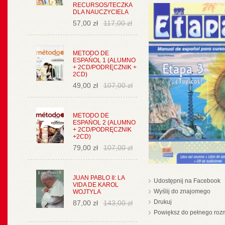
RECURSOS/TECZKA
DLA NAUCZYCIELA
57,00 zł
117,00 zł
METODO DE
ESPAŃOL 1 (ALUMNO
+ 2CD/PODRĘCZNIK +
2CD)
49,00 zł
107,00 zł
METODO DE
ESPAŃOL 2 (ALUMNO
+ 2CD/PODRĘCZNIK
+2CD)
79,00 zł
107,00 zł
JUAN PABLO II: LA
Udostępnij na Facebook
VIDA DE KAROL
Wyślij do znajomego
WOJTYLA
Drukuj
87,00 zł
143,00 zł
Powiększ do pełnego roz