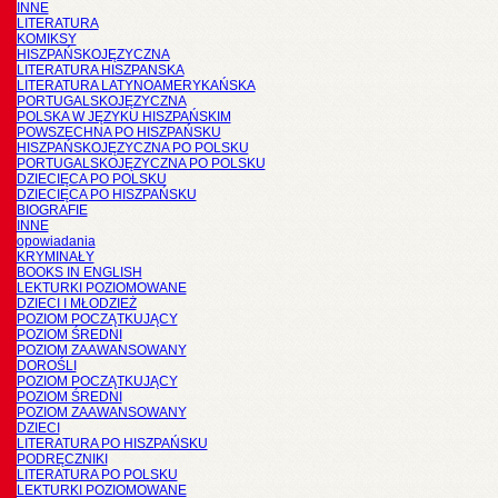
INNE
LITERATURA
KOMIKSY
HISZPAŃSKOJĘZYCZNA
LITERATURA HISZPANSKA
LITERATURA LATYNOAMERYKAŃSKA
PORTUGALSKOJĘZYCZNA
POLSKA W JĘZYKU HISZPAŃSKIM
POWSZECHNA PO HISZPAŃSKU
HISZPAŃSKOJĘZYCZNA PO POLSKU
PORTUGALSKOJĘZYCZNA PO POLSKU
DZIECIĘCA PO POLSKU
DZIECIĘCA PO HISZPAŃSKU
BIOGRAFIE
INNE
opowiadania
KRYMINAŁY
BOOKS IN ENGLISH
LEKTURKI POZIOMOWANE
DZIECI I MŁODZIEŻ
POZIOM POCZĄTKUJĄCY
POZIOM ŚREDNI
POZIOM ZAAWANSOWANY
DOROŚLI
POZIOM POCZĄTKUJĄCY
POZIOM ŚREDNI
POZIOM ZAAWANSOWANY
DZIECI
LITERATURA PO HISZPAŃSKU
PODRĘCZNIKI
LITERATURA PO POLSKU
LEKTURKI POZIOMOWANE