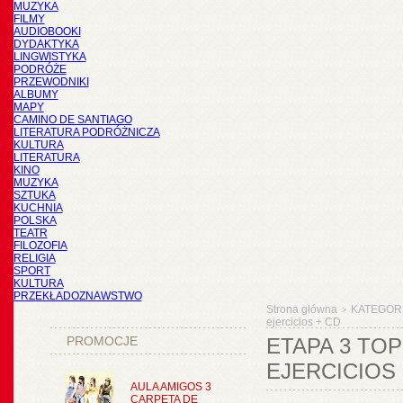
MUZYKA
FILMY
AUDIOBOOKI
DYDAKTYKA
LINGWISTYKA
PODRÓŻE
PRZEWODNIKI
ALBUMY
MAPY
CAMINO DE SANTIAGO
LITERATURA PODRÓŻNICZA
KULTURA
LITERATURA
KINO
MUZYKA
SZTUKA
KUCHNIA
POLSKA
TEATR
FILOZOFIA
RELIGIA
SPORT
KULTURA
PRZEKŁADOZNAWSTWO
Strona główna
KATEGOR
>
ejercicios + CD
PROMOCJE
ETAPA 3 TOP
EJERCICIOS 
AULA AMIGOS 3
CARPETA DE