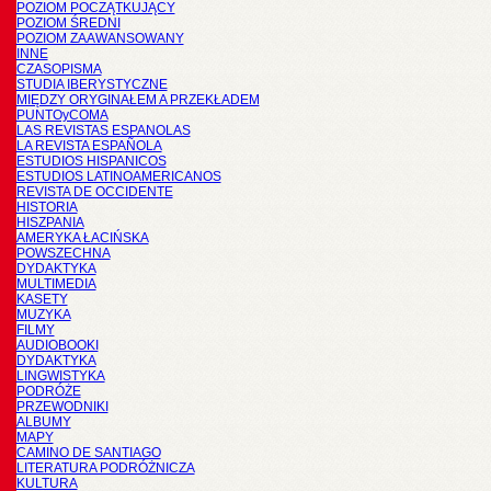
POZIOM POCZĄTKUJĄCY
POZIOM ŚREDNI
POZIOM ZAAWANSOWANY
INNE
CZASOPISMA
STUDIA IBERYSTYCZNE
MIĘDZY ORYGINAŁEM A PRZEKŁADEM
PUNTOyCOMA
LAS REVISTAS ESPANOLAS
LA REVISTA ESPAÑOLA
ESTUDIOS HISPANICOS
ESTUDIOS LATINOAMERICANOS
REVISTA DE OCCIDENTE
HISTORIA
HISZPANIA
AMERYKA ŁACIŃSKA
POWSZECHNA
DYDAKTYKA
MULTIMEDIA
KASETY
MUZYKA
FILMY
AUDIOBOOKI
DYDAKTYKA
LINGWISTYKA
PODRÓŻE
PRZEWODNIKI
ALBUMY
MAPY
CAMINO DE SANTIAGO
LITERATURA PODRÓŻNICZA
KULTURA