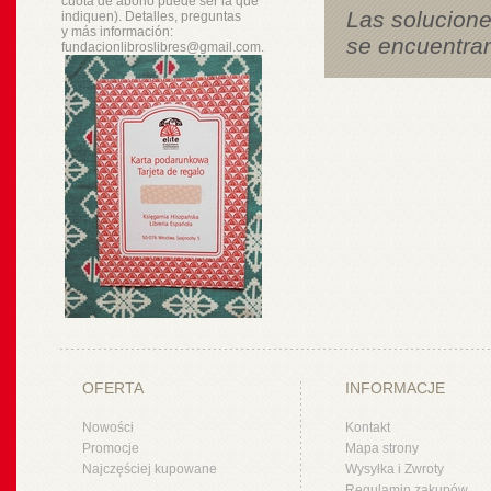
cuota de abono puede ser la que
Las solucione
indiquen). Detalles, preguntas
y
más
información:
se encuentran
fundacionlibroslibres@gmail.com.
OFERTA
INFORMACJE
Nowości
Kontakt
Promocje
Mapa strony
Najczęściej kupowane
Wysyłka i Zwroty
Regulamin zakupów