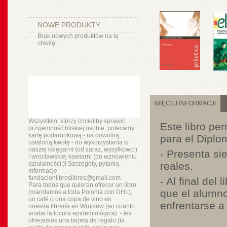
NOWE PRODUKTY
Brak nowych produktów na tą
chwilę
WIĘCEJ INFORMACJI
Wszystkim, którzy chcieliby sprawić
Este libro pe
przyjemność bliskiej osobie, polecamy
kartę podarunkową - na dowolną,
para el Diplo
ustaloną kwotę - do wykorzystania w
naszej księgarni (od zaraz, wysyłkowo:)
- Presenta si
i wrocławskiej kawiarni (po wznowieniu
działalności:)! Szczegóły, pytania,
reales.
informacje -
fundacionlibroslibres@gmail.com.
- Al final de
Para todos que quieran ofrecer un libro
que el alumno
(mandamos a toda Polonia con DHL),
un
café o
una copa de vino en
enfrentarse a
nuestra
librería
en Wrocław (en cuanto
acabe la locura epidemiológica) - les
ofrecemos una tarjeta de regalo (la