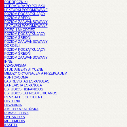
PODRĘCZNIKI
LITERATURA PO POLSKU
LEKTURKI POZIOMOWANE
POZIOM POCZĄTKUJĄCY
POZIOM ŚREDNI
POZIOM ZAAWANSOWANY
LEKTURKI POZIOMOWANE
DZIECI I MŁODZIEŻ
POZIOM POCZĄTKUJĄCY
POZIOM ŚREDNI
POZIOM ZAAWANSOWANY
DOROŚLI
POZIOM POCZĄTKUJĄCY
POZIOM ŚREDNI
POZIOM ZAAWANSOWANY
INNE
CZASOPISMA
STUDIA IBERYSTYCZNE
MIĘDZY ORYGINAŁEM A PRZEKŁADEM
PUNTOyCOMA
LAS REVISTAS ESPANOLAS
LA REVISTA ESPAÑOLA
ESTUDIOS HISPANICOS
ESTUDIOS LATINOAMERICANOS
REVISTA DE OCCIDENTE
HISTORIA
HISZPANIA
AMERYKA ŁACIŃSKA
POWSZECHNA
DYDAKTYKA
MULTIMEDIA
KASETY