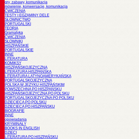
gry, zabawy, komunikacja
mówienie, konwersacje, komunikacja
ĆWICZENIA
TESTY I EGZAMINY DELE
SŁOWNICTWO
PORTUGALSKI
TEORIA
Gramatyka
ĆWICZENIA
SŁOWNIKI
HISZPAŃSKIE
PORTUGALSKIE
INNE
LITERATURA
KOMIKSY
HISZPAŃSKOJĘZYCZNA
LITERATURA HISZPANSKA
LITERATURA LATYNOAMERYKAŃSKA
PORTUGALSKOJĘZYCZNA
POLSKA W JĘZYKU HISZPAŃSKIM
POWSZECHNA PO HISZPAŃSKU
HISZPAŃSKOJĘZYCZNA PO POLSKU
PORTUGALSKOJĘZYCZNA PO POLSKU
DZIECIĘCA PO POLSKU
DZIECIĘCA PO HISZPAŃSKU
BIOGRAFIE
INNE
opowiadania
KRYMINAŁY
BOOKS IN ENGLISH
DZIECI
LITERATURA PO HISZPAŃSKU