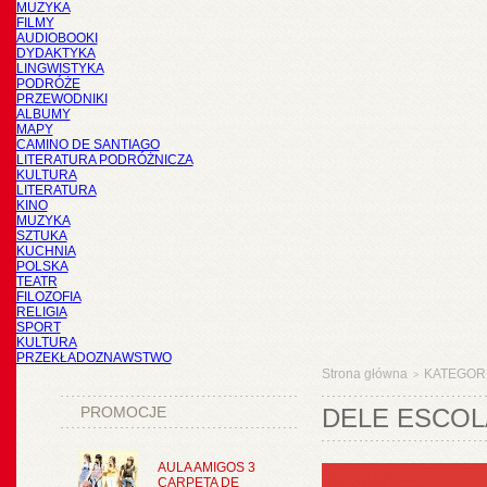
MUZYKA
FILMY
AUDIOBOOKI
DYDAKTYKA
LINGWISTYKA
PODRÓŻE
PRZEWODNIKI
ALBUMY
MAPY
CAMINO DE SANTIAGO
LITERATURA PODRÓŻNICZA
KULTURA
LITERATURA
KINO
MUZYKA
SZTUKA
KUCHNIA
POLSKA
TEATR
FILOZOFIA
RELIGIA
SPORT
KULTURA
PRZEKŁADOZNAWSTWO
Strona główna
KATEGOR
>
PROMOCJE
DELE ESCOL
AULA AMIGOS 3
CARPETA DE