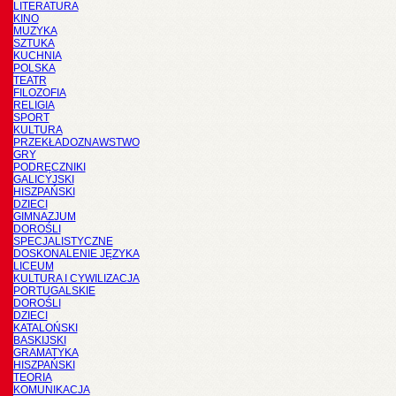
LITERATURA
KINO
MUZYKA
SZTUKA
KUCHNIA
POLSKA
TEATR
FILOZOFIA
RELIGIA
SPORT
KULTURA
PRZEKŁADOZNAWSTWO
GRY
PODRĘCZNIKI
GALICYJSKI
HISZPAŃSKI
DZIECI
GIMNAZJUM
DOROŚLI
SPECJALISTYCZNE
DOSKONALENIE JĘZYKA
LICEUM
KULTURA I CYWILIZACJA
PORTUGALSKIE
DOROŚLI
DZIECI
KATALOŃSKI
BASKIJSKI
GRAMATYKA
HISZPAŃSKI
TEORIA
KOMUNIKACJA