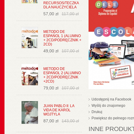
RECURSOS/TECZKA
DLA NAUCZYCIELA
57,00 zł
117,00 zł
METODO DE
ESPAŃOL 1 (ALUMNO
+ 2CD/PODRĘCZNIK +
2CD)
49,00 zł
107,00 zł
METODO DE
ESPAŃOL 2 (ALUMNO
+ 2CD/PODRĘCZNIK
+2CD)
79,00 zł
107,00 zł
Udostępnij na Facebook
Wyślij do znajomego
JUAN PABLO II: LA
VIDA DE KAROL
Drukuj
WOJTYLA
Powiększ do pełnego roz
87,00 zł
143,00 zł
INNE PRODUKT