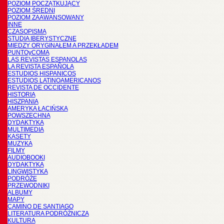
POZIOM POCZĄTKUJĄCY
POZIOM ŚREDNI
POZIOM ZAAWANSOWANY
INNE
CZASOPISMA
STUDIA IBERYSTYCZNE
MIĘDZY ORYGINAŁEM A PRZEKŁADEM
PUNTOyCOMA
LAS REVISTAS ESPANOLAS
LA REVISTA ESPAÑOLA
ESTUDIOS HISPANICOS
ESTUDIOS LATINOAMERICANOS
REVISTA DE OCCIDENTE
HISTORIA
HISZPANIA
AMERYKA ŁACIŃSKA
POWSZECHNA
DYDAKTYKA
MULTIMEDIA
KASETY
MUZYKA
FILMY
AUDIOBOOKI
DYDAKTYKA
LINGWISTYKA
PODRÓŻE
PRZEWODNIKI
ALBUMY
MAPY
CAMINO DE SANTIAGO
LITERATURA PODRÓŻNICZA
KULTURA