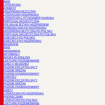
INNE
LITERATURA
KOMIKSY
HISZPAŃSKOJĘZYCZNA
LITERATURA HISZPANSKA
LITERATURA LATYNOAMERYKAŃSKA
PORTUGALSKOJĘZYCZNA
POLSKA W JĘZYKU HISZPAŃSKIM
POWSZECHNA PO HISZPAŃSKU
HISZPAŃSKOJĘZYCZNA PO POLSKU
PORTUGALSKOJĘZYCZNA PO POLSKU
DZIECIĘCA PO POLSKU
DZIECIĘCA PO HISZPAŃSKU
BIOGRAFIE
INNE
opowiadania
KRYMINAŁY
BOOKS IN ENGLISH
LEKTURKI POZIOMOWANE
DZIECI I MŁODZIEŻ
POZIOM POCZĄTKUJĄCY
POZIOM ŚREDNI
POZIOM ZAAWANSOWANY
DOROŚLI
POZIOM POCZĄTKUJĄCY
POZIOM ŚREDNI
POZIOM ZAAWANSOWANY
DZIECI
LITERATURA PO HISZPAŃSKU
PODRĘCZNIKI
LITERATURA PO POLSKU
LEKTURKI POZIOMOWANE