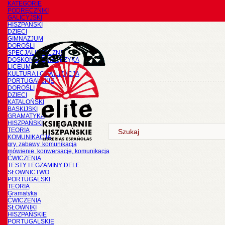
KATEGORIE
PODRĘCZNIKI
GALICYJSKI
HISZPAŃSKI
DZIECI
GIMNAZJUM
DOROŚLI
SPECJALISTYCZNE
DOSKONALENIE JĘZYKA
LICEUM
KULTURA I CYWILIZACJA
PORTUGALSKIE
DOROŚLI
DZIECI
KATALOŃSKI
BASKIJSKI
GRAMATYKA
HISZPAŃSKI
TEORIA
KOMUNIKACJA
gry, zabawy, komunikacja
mówienie, konwersacje, komunikacja
ĆWICZENIA
TESTY I EGZAMINY DELE
SŁOWNICTWO
PORTUGALSKI
TEORIA
Gramatyka
ĆWICZENIA
SŁOWNIKI
HISZPAŃSKIE
PORTUGALSKIE