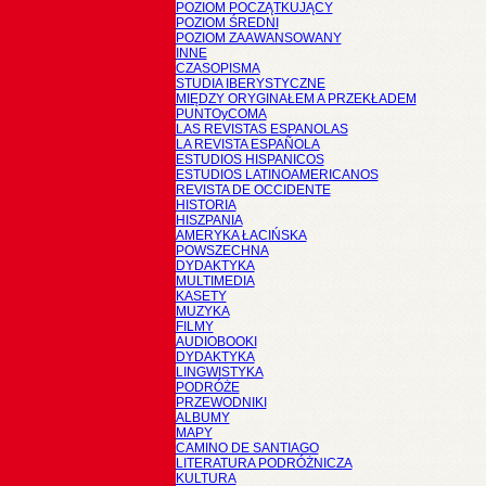
POZIOM POCZĄTKUJĄCY
POZIOM ŚREDNI
POZIOM ZAAWANSOWANY
INNE
CZASOPISMA
STUDIA IBERYSTYCZNE
MIĘDZY ORYGINAŁEM A PRZEKŁADEM
PUNTOyCOMA
LAS REVISTAS ESPANOLAS
LA REVISTA ESPAÑOLA
ESTUDIOS HISPANICOS
ESTUDIOS LATINOAMERICANOS
REVISTA DE OCCIDENTE
HISTORIA
HISZPANIA
AMERYKA ŁACIŃSKA
POWSZECHNA
DYDAKTYKA
MULTIMEDIA
KASETY
MUZYKA
FILMY
AUDIOBOOKI
DYDAKTYKA
LINGWISTYKA
PODRÓŻE
PRZEWODNIKI
ALBUMY
MAPY
CAMINO DE SANTIAGO
LITERATURA PODRÓŻNICZA
KULTURA