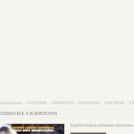
Strona główna
KATEGORIE
GRAMATYKA
HISZPAŃSKI
ĆWICZENIA
CÓ
>
>
>
>
>
CÓDIGO ELE 3 (EJERCICIOS)
Español lengua extranjera, curso para