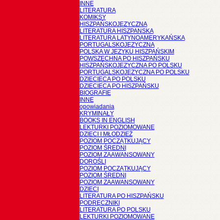
INNE
LITERATURA
KOMIKSY
HISZPAŃSKOJĘZYCZNA
LITERATURA HISZPANSKA
LITERATURA LATYNOAMERYKAŃSKA
PORTUGALSKOJĘZYCZNA
POLSKA W JĘZYKU HISZPAŃSKIM
POWSZECHNA PO HISZPAŃSKU
HISZPAŃSKOJĘZYCZNA PO POLSKU
PORTUGALSKOJĘZYCZNA PO POLSKU
DZIECIĘCA PO POLSKU
DZIECIĘCA PO HISZPAŃSKU
BIOGRAFIE
INNE
opowiadania
KRYMINAŁY
BOOKS IN ENGLISH
LEKTURKI POZIOMOWANE
DZIECI I MŁODZIEŻ
POZIOM POCZĄTKUJĄCY
POZIOM ŚREDNI
POZIOM ZAAWANSOWANY
DOROŚLI
POZIOM POCZĄTKUJĄCY
POZIOM ŚREDNI
POZIOM ZAAWANSOWANY
DZIECI
LITERATURA PO HISZPAŃSKU
PODRĘCZNIKI
LITERATURA PO POLSKU
LEKTURKI POZIOMOWANE