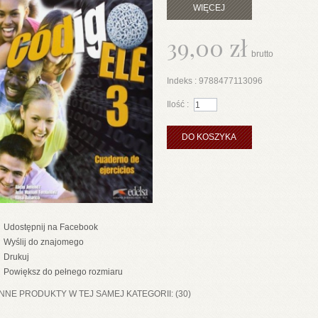
WIĘCEJ
39,00 zł
brutto
Indeks :
9788477113096
Ilość :
DO KOSZYKA
Udostępnij na Facebook
Wyślij do znajomego
Drukuj
Powiększ do pełnego rozmiaru
INNE PRODUKTY W TEJ SAMEJ KATEGORII: (30)