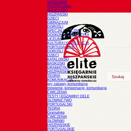
KATEGORIE
PODRĘCZNIKI
GALICYJSKI
HISZPAŃSKI
DZIECI
GIMNAZJUM
DOROŚLI
SPECJALISTYCZNE
DOSKONALENIE JĘZYKA
LICEUM
KULTURA I CYWILIZACJA
PORTUGALSKIE
DOROŚLI
DZIECI
KATALOŃSKI
BASKIJSKI
GRAMATYKA
HISZPAŃSKI
TEORIA
KOMUNIKACJA
gry, zabawy, komunikacja
mówienie, konwersacje, komunikacja
ĆWICZENIA
TESTY I EGZAMINY DELE
SŁOWNICTWO
PORTUGALSKI
TEORIA
Gramatyka
ĆWICZENIA
SŁOWNIKI
HISZPAŃSKIE
PORTUGALSKIE