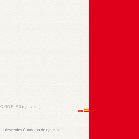
DIGO ELE 3 (ejercicios)
 adolescentes Cuaderno de ejercicios