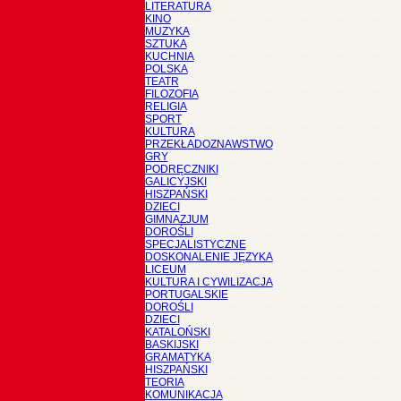
LITERATURA
KINO
MUZYKA
SZTUKA
KUCHNIA
POLSKA
TEATR
FILOZOFIA
RELIGIA
SPORT
KULTURA
PRZEKŁADOZNAWSTWO
GRY
PODRĘCZNIKI
GALICYJSKI
HISZPAŃSKI
DZIECI
GIMNAZJUM
DOROŚLI
SPECJALISTYCZNE
DOSKONALENIE JĘZYKA
LICEUM
KULTURA I CYWILIZACJA
PORTUGALSKIE
DOROŚLI
DZIECI
KATALOŃSKI
BASKIJSKI
GRAMATYKA
HISZPAŃSKI
TEORIA
KOMUNIKACJA