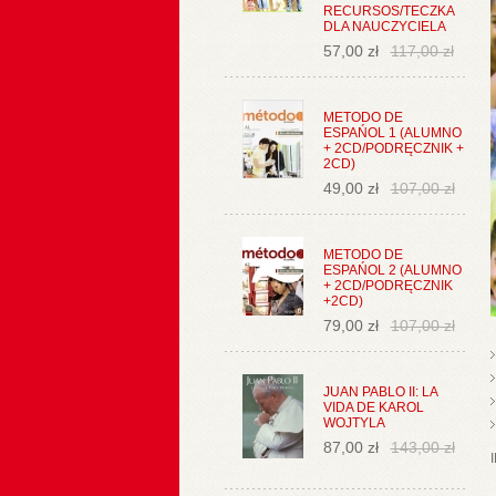
RECURSOS/TECZKA
DLA NAUCZYCIELA
57,00 zł
117,00 zł
METODO DE
ESPAŃOL 1 (ALUMNO
+ 2CD/PODRĘCZNIK +
2CD)
49,00 zł
107,00 zł
METODO DE
ESPAŃOL 2 (ALUMNO
+ 2CD/PODRĘCZNIK
+2CD)
79,00 zł
107,00 zł
JUAN PABLO II: LA
VIDA DE KAROL
WOJTYLA
87,00 zł
143,00 zł