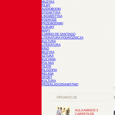
MUZYKA
FILMY
AUDIOBOOKI
DYDAKTYKA
LINGWISTYKA
PODRÓŻE
PRZEWODNIKI
ALBUMY
MAPY
CAMINO DE SANTIAGO
LITERATURA PODRÓŻNICZA
KULTURA
LITERATURA
KINO
MUZYKA
SZTUKA
KUCHNIA
POLSKA
TEATR
FILOZOFIA
RELIGIA
SPORT
KULTURA
PRZEKŁADOZNAWSTWO
PROMOCJE
AULA AMIGOS 3
CARPETA DE