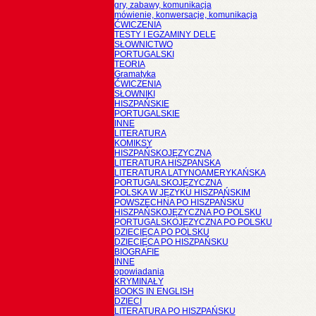
gry, zabawy, komunikacja
mówienie, konwersacje, komunikacja
ĆWICZENIA
TESTY I EGZAMINY DELE
SŁOWNICTWO
PORTUGALSKI
TEORIA
Gramatyka
ĆWICZENIA
SŁOWNIKI
HISZPAŃSKIE
PORTUGALSKIE
INNE
LITERATURA
KOMIKSY
HISZPAŃSKOJĘZYCZNA
LITERATURA HISZPANSKA
LITERATURA LATYNOAMERYKAŃSKA
PORTUGALSKOJĘZYCZNA
POLSKA W JĘZYKU HISZPAŃSKIM
POWSZECHNA PO HISZPAŃSKU
HISZPAŃSKOJĘZYCZNA PO POLSKU
PORTUGALSKOJĘZYCZNA PO POLSKU
DZIECIĘCA PO POLSKU
DZIECIĘCA PO HISZPAŃSKU
BIOGRAFIE
INNE
opowiadania
KRYMINAŁY
BOOKS IN ENGLISH
DZIECI
LITERATURA PO HISZPAŃSKU