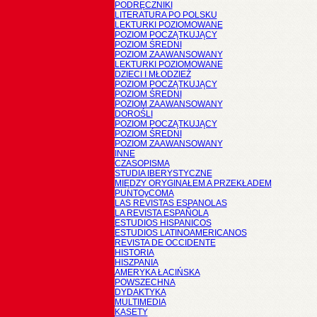
PODRĘCZNIKI
LITERATURA PO POLSKU
LEKTURKI POZIOMOWANE
POZIOM POCZĄTKUJĄCY
POZIOM ŚREDNI
POZIOM ZAAWANSOWANY
LEKTURKI POZIOMOWANE
DZIECI I MŁODZIEŻ
POZIOM POCZĄTKUJĄCY
POZIOM ŚREDNI
POZIOM ZAAWANSOWANY
DOROŚLI
POZIOM POCZĄTKUJĄCY
POZIOM ŚREDNI
POZIOM ZAAWANSOWANY
INNE
CZASOPISMA
STUDIA IBERYSTYCZNE
MIĘDZY ORYGINAŁEM A PRZEKŁADEM
PUNTOyCOMA
LAS REVISTAS ESPANOLAS
LA REVISTA ESPAÑOLA
ESTUDIOS HISPANICOS
ESTUDIOS LATINOAMERICANOS
REVISTA DE OCCIDENTE
HISTORIA
HISZPANIA
AMERYKA ŁACIŃSKA
POWSZECHNA
DYDAKTYKA
MULTIMEDIA
KASETY