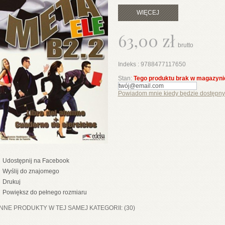
WIĘCEJ
63,00 zł
brutto
Indeks :
9788477117650
Stan:
Tego produktu brak w magazyni
Powiadom mnie kiedy będzie dostępny
Udostępnij na Facebook
Wyślij do znajomego
Drukuj
Powiększ do pełnego rozmiaru
INNE PRODUKTY W TEJ SAMEJ KATEGORII: (30)