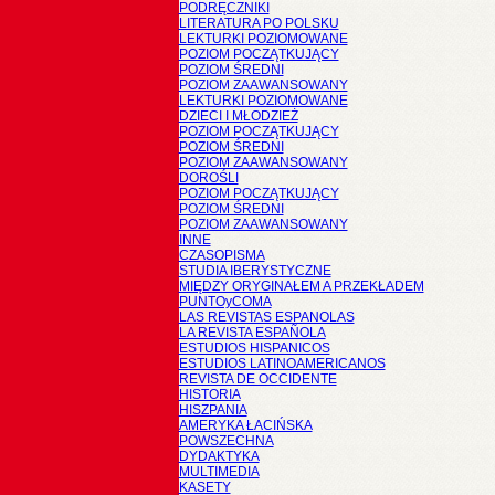
PODRĘCZNIKI
LITERATURA PO POLSKU
LEKTURKI POZIOMOWANE
POZIOM POCZĄTKUJĄCY
POZIOM ŚREDNI
POZIOM ZAAWANSOWANY
LEKTURKI POZIOMOWANE
DZIECI I MŁODZIEŻ
POZIOM POCZĄTKUJĄCY
POZIOM ŚREDNI
POZIOM ZAAWANSOWANY
DOROŚLI
POZIOM POCZĄTKUJĄCY
POZIOM ŚREDNI
POZIOM ZAAWANSOWANY
INNE
CZASOPISMA
STUDIA IBERYSTYCZNE
MIĘDZY ORYGINAŁEM A PRZEKŁADEM
PUNTOyCOMA
LAS REVISTAS ESPANOLAS
LA REVISTA ESPAÑOLA
ESTUDIOS HISPANICOS
ESTUDIOS LATINOAMERICANOS
REVISTA DE OCCIDENTE
HISTORIA
HISZPANIA
AMERYKA ŁACIŃSKA
POWSZECHNA
DYDAKTYKA
MULTIMEDIA
KASETY