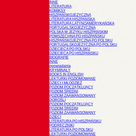
INNE
LITERATURA
KOMIKSY
HISZPAŃSKOJĘZYCZNA
LITERATURA HISZPANSKA
LITERATURA LATYNOAMERYKAŃSKA
PORTUGALSKOJĘZYCZNA
POLSKA W JĘZYKU HISZPAŃSKIM
POWSZECHNA PO HISZPAŃSKU
HISZPAŃSKOJĘZYCZNA PO POLSKU
PORTUGALSKOJĘZYCZNA PO POLSKU
DZIECIĘCA PO POLSKU
DZIECIĘCA PO HISZPAŃSKU
BIOGRAFIE
INNE
opowiadania
KRYMINAŁY
BOOKS IN ENGLISH
LEKTURKI POZIOMOWANE
DZIECI I MŁODZIEŻ
POZIOM POCZĄTKUJĄCY
POZIOM ŚREDNI
POZIOM ZAAWANSOWANY
DOROŚLI
POZIOM POCZĄTKUJĄCY
POZIOM ŚREDNI
POZIOM ZAAWANSOWANY
DZIECI
LITERATURA PO HISZPAŃSKU
PODRĘCZNIKI
LITERATURA PO POLSKU
LEKTURKI POZIOMOWANE