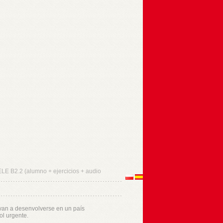
LE B2.2 (alumno + ejercicios + audio
 van a desenvolverse en un país
l urgente.