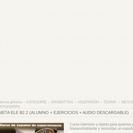
Strona główna
KATEGORIE
GRAMATYKA
HISZPAŃSKI
TEORIA
META E
>
>
>
>
>
descargable)
META ELE B2.2 (ALUMNO + EJERCICIOS + AUDIO DESCARGABLE)
Curso intensivo y rápido para quienes
hispanohablante o necesitan un españo