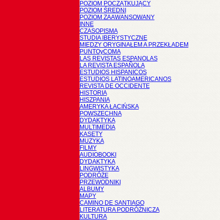
POZIOM POCZĄTKUJĄCY
POZIOM ŚREDNI
POZIOM ZAAWANSOWANY
INNE
CZASOPISMA
STUDIA IBERYSTYCZNE
MIĘDZY ORYGINAŁEM A PRZEKŁADEM
PUNTOyCOMA
LAS REVISTAS ESPANOLAS
LA REVISTA ESPAÑOLA
ESTUDIOS HISPANICOS
ESTUDIOS LATINOAMERICANOS
REVISTA DE OCCIDENTE
HISTORIA
HISZPANIA
AMERYKA ŁACIŃSKA
POWSZECHNA
DYDAKTYKA
MULTIMEDIA
KASETY
MUZYKA
FILMY
AUDIOBOOKI
DYDAKTYKA
LINGWISTYKA
PODRÓŻE
PRZEWODNIKI
ALBUMY
MAPY
CAMINO DE SANTIAGO
LITERATURA PODRÓŻNICZA
KULTURA