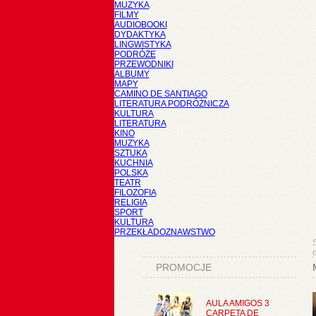
MUZYKA
FILMY
AUDIOBOOKI
DYDAKTYKA
LINGWISTYKA
PODRÓŻE
PRZEWODNIKI
ALBUMY
MAPY
CAMINO DE SANTIAGO
LITERATURA PODRÓŻNICZA
KULTURA
LITERATURA
KINO
MUZYKA
SZTUKA
KUCHNIA
POLSKA
TEATR
FILOZOFIA
RELIGIA
SPORT
KULTURA
PRZEKŁADOZNAWSTWO
PROMOCJE
AULA AMIGOS 3
CARPETA DE