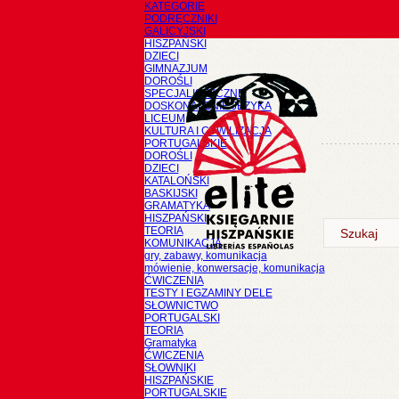
KATEGORIE
PODRĘCZNIKI
GALICYJSKI
HISZPAŃSKI
DZIECI
GIMNAZJUM
DOROŚLI
SPECJALISTYCZNE
DOSKONALENIE JĘZYKA
LICEUM
KULTURA I CYWILIZACJA
PORTUGALSKIE
DOROŚLI
DZIECI
KATALOŃSKI
BASKIJSKI
GRAMATYKA
HISZPAŃSKI
TEORIA
KOMUNIKACJA
gry, zabawy, komunikacja
mówienie, konwersacje, komunikacja
ĆWICZENIA
TESTY I EGZAMINY DELE
SŁOWNICTWO
PORTUGALSKI
TEORIA
Gramatyka
ĆWICZENIA
SŁOWNIKI
HISZPAŃSKIE
PORTUGALSKIE