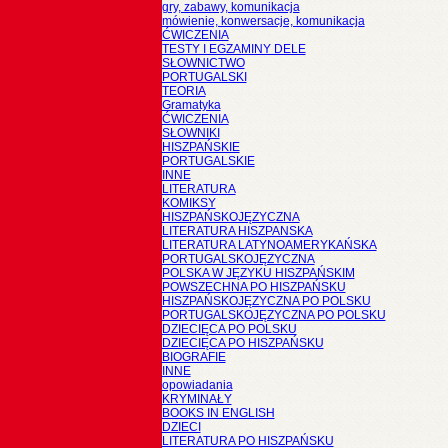
gry, zabawy, komunikacja
mówienie, konwersacje, komunikacja
ĆWICZENIA
TESTY I EGZAMINY DELE
SŁOWNICTWO
PORTUGALSKI
TEORIA
Gramatyka
ĆWICZENIA
SŁOWNIKI
HISZPAŃSKIE
PORTUGALSKIE
INNE
LITERATURA
KOMIKSY
HISZPAŃSKOJĘZYCZNA
LITERATURA HISZPANSKA
LITERATURA LATYNOAMERYKAŃSKA
PORTUGALSKOJĘZYCZNA
POLSKA W JĘZYKU HISZPAŃSKIM
POWSZECHNA PO HISZPAŃSKU
HISZPAŃSKOJĘZYCZNA PO POLSKU
PORTUGALSKOJĘZYCZNA PO POLSKU
DZIECIĘCA PO POLSKU
DZIECIĘCA PO HISZPAŃSKU
BIOGRAFIE
INNE
opowiadania
KRYMINAŁY
BOOKS IN ENGLISH
DZIECI
LITERATURA PO HISZPAŃSKU