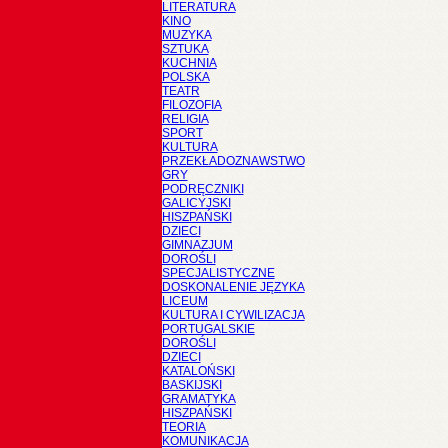
LITERATURA
KINO
MUZYKA
SZTUKA
KUCHNIA
POLSKA
TEATR
FILOZOFIA
RELIGIA
SPORT
KULTURA
PRZEKŁADOZNAWSTWO
GRY
PODRĘCZNIKI
GALICYJSKI
HISZPAŃSKI
DZIECI
GIMNAZJUM
DOROŚLI
SPECJALISTYCZNE
DOSKONALENIE JĘZYKA
LICEUM
KULTURA I CYWILIZACJA
PORTUGALSKIE
DOROŚLI
DZIECI
KATALOŃSKI
BASKIJSKI
GRAMATYKA
HISZPAŃSKI
TEORIA
KOMUNIKACJA