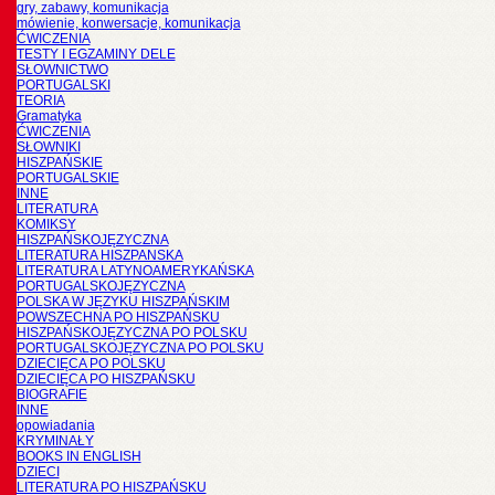
gry, zabawy, komunikacja
mówienie, konwersacje, komunikacja
ĆWICZENIA
TESTY I EGZAMINY DELE
SŁOWNICTWO
PORTUGALSKI
TEORIA
Gramatyka
ĆWICZENIA
SŁOWNIKI
HISZPAŃSKIE
PORTUGALSKIE
INNE
LITERATURA
KOMIKSY
HISZPAŃSKOJĘZYCZNA
LITERATURA HISZPANSKA
LITERATURA LATYNOAMERYKAŃSKA
PORTUGALSKOJĘZYCZNA
POLSKA W JĘZYKU HISZPAŃSKIM
POWSZECHNA PO HISZPAŃSKU
HISZPAŃSKOJĘZYCZNA PO POLSKU
PORTUGALSKOJĘZYCZNA PO POLSKU
DZIECIĘCA PO POLSKU
DZIECIĘCA PO HISZPAŃSKU
BIOGRAFIE
INNE
opowiadania
KRYMINAŁY
BOOKS IN ENGLISH
DZIECI
LITERATURA PO HISZPAŃSKU