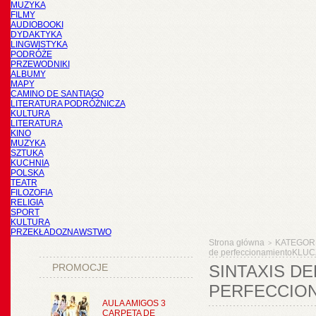
MUZYKA
FILMY
AUDIOBOOKI
DYDAKTYKA
LINGWISTYKA
PODRÓŻE
PRZEWODNIKI
ALBUMY
MAPY
CAMINO DE SANTIAGO
LITERATURA PODRÓŻNICZA
KULTURA
LITERATURA
KINO
MUZYKA
SZTUKA
KUCHNIA
POLSKA
TEATR
FILOZOFIA
RELIGIA
SPORT
KULTURA
PRZEKŁADOZNAWSTWO
Strona główna
KATEGOR
>
de perfeccionamientoKLU
PROMOCJE
SINTAXIS DE
PERFECCIO
AULA AMIGOS 3
CARPETA DE