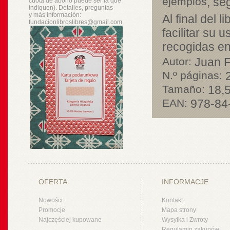
ejemplos
, se
cuota de abono puede ser la que
indiquen). Detalles, preguntas
y
más
información:
Al final del 
fundacionlibroslibres@gmail.com.
facilitar su 
recogidas en
Autor:
Juan F
N.º páginas:
2
Tamaño:
18,5
EAN:
978-84
OFERTA
INFORMACJE
Nowości
Kontakt
Promocje
Mapa strony
Najczęściej kupowane
Wysyłka i Zwroty
Regulamin zakupów