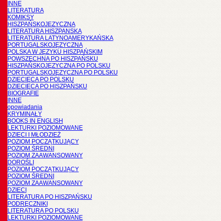
INNE
LITERATURA
KOMIKSY
HISZPAŃSKOJĘZYCZNA
LITERATURA HISZPANSKA
LITERATURA LATYNOAMERYKAŃSKA
PORTUGALSKOJĘZYCZNA
POLSKA W JĘZYKU HISZPAŃSKIM
POWSZECHNA PO HISZPAŃSKU
HISZPAŃSKOJĘZYCZNA PO POLSKU
PORTUGALSKOJĘZYCZNA PO POLSKU
DZIECIĘCA PO POLSKU
DZIECIĘCA PO HISZPAŃSKU
BIOGRAFIE
INNE
opowiadania
KRYMINAŁY
BOOKS IN ENGLISH
LEKTURKI POZIOMOWANE
DZIECI I MŁODZIEŻ
POZIOM POCZĄTKUJĄCY
POZIOM ŚREDNI
POZIOM ZAAWANSOWANY
DOROŚLI
POZIOM POCZĄTKUJĄCY
POZIOM ŚREDNI
POZIOM ZAAWANSOWANY
DZIECI
LITERATURA PO HISZPAŃSKU
PODRĘCZNIKI
LITERATURA PO POLSKU
LEKTURKI POZIOMOWANE