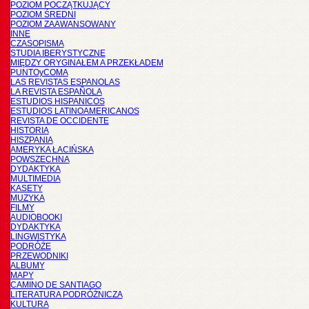
POZIOM POCZĄTKUJĄCY
POZIOM ŚREDNI
POZIOM ZAAWANSOWANY
INNE
CZASOPISMA
STUDIA IBERYSTYCZNE
MIĘDZY ORYGINAŁEM A PRZEKŁADEM
PUNTOyCOMA
LAS REVISTAS ESPANOLAS
LA REVISTA ESPAÑOLA
ESTUDIOS HISPANICOS
ESTUDIOS LATINOAMERICANOS
REVISTA DE OCCIDENTE
HISTORIA
HISZPANIA
AMERYKA ŁACIŃSKA
POWSZECHNA
DYDAKTYKA
MULTIMEDIA
KASETY
MUZYKA
FILMY
AUDIOBOOKI
DYDAKTYKA
LINGWISTYKA
PODRÓŻE
PRZEWODNIKI
ALBUMY
MAPY
CAMINO DE SANTIAGO
LITERATURA PODRÓŻNICZA
KULTURA