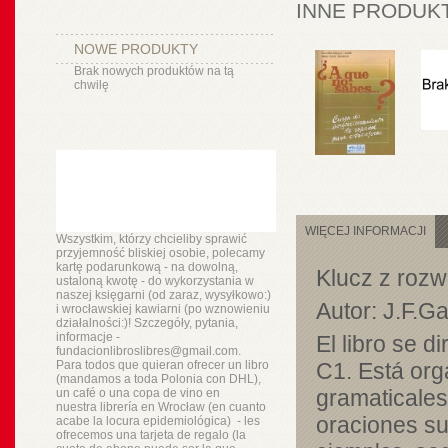
INNE PRODUKT
NOWE PRODUKTY
Brak nowych produktów na tą
chwilę
WIĘCEJ INFORMACJI
Wszystkim, którzy chcieliby sprawić
przyjemność bliskiej osobie, polecamy
kartę podarunkową - na dowolną,
Klucz z roz
ustaloną kwotę - do wykorzystania w
naszej księgarni (od zaraz, wysyłkowo:)
Autor: J.F.G
i wrocławskiej kawiarni (po wznowieniu
działalności:)! Szczegóły, pytania,
informacje -
El libro se d
fundacionlibroslibres@gmail.com.
Para todos que quieran ofrecer un libro
C1. Está org
(mandamos a toda Polonia con DHL),
gramaticales
un
café o
una copa de vino en
nuestra
librería
en Wrocław (en cuanto
oraciones su
acabe la locura epidemiológica) - les
ofrecemos una tarjeta de regalo (la