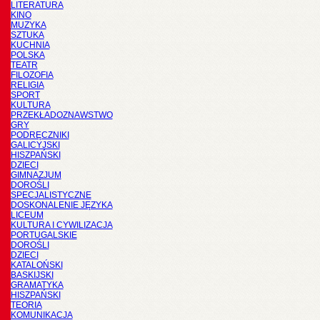
LITERATURA
KINO
MUZYKA
SZTUKA
KUCHNIA
POLSKA
TEATR
FILOZOFIA
RELIGIA
SPORT
KULTURA
PRZEKŁADOZNAWSTWO
GRY
PODRĘCZNIKI
GALICYJSKI
HISZPAŃSKI
DZIECI
GIMNAZJUM
DOROŚLI
SPECJALISTYCZNE
DOSKONALENIE JĘZYKA
LICEUM
KULTURA I CYWILIZACJA
PORTUGALSKIE
DOROŚLI
DZIECI
KATALOŃSKI
BASKIJSKI
GRAMATYKA
HISZPAŃSKI
TEORIA
KOMUNIKACJA