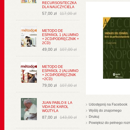
RECURSOS/TECZKA
DLA NAUCZYCIELA
57,00 zł
117,00 zł
METODO DE
ESPAŃOL 1 (ALUMNO
+ 2CD/PODRĘCZNIK +
2CD)
49,00 zł
107,00 zł
METODO DE
ESPAŃOL 2 (ALUMNO
+ 2CD/PODRĘCZNIK
+2CD)
79,00 zł
107,00 zł
JUAN PABLO II: LA
Udostępnij na Facebook
VIDA DE KAROL
Wyślij do znajomego
WOJTYLA
Drukuj
87,00 zł
143,00 zł
Powiększ do pełnego roz