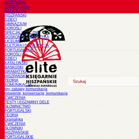
KATEGORIE
PODRĘCZNIKI
GALICYJSKI
HISZPAŃSKI
DZIECI
GIMNAZJUM
DOROŚLI
SPECJALISTYCZNE
DOSKONALENIE JĘZYKA
LICEUM
KULTURA I CYWILIZACJA
PORTUGALSKIE
DOROŚLI
DZIECI
KATALOŃSKI
BASKIJSKI
GRAMATYKA
HISZPAŃSKI
TEORIA
KOMUNIKACJA
gry, zabawy, komunikacja
mówienie, konwersacje, komunikacja
ĆWICZENIA
TESTY I EGZAMINY DELE
SŁOWNICTWO
PORTUGALSKI
TEORIA
Gramatyka
ĆWICZENIA
SŁOWNIKI
HISZPAŃSKIE
PORTUGALSKIE