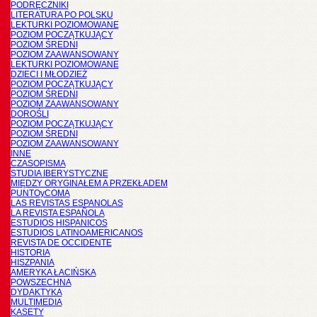
PODRĘCZNIKI
LITERATURA PO POLSKU
LEKTURKI POZIOMOWANE
POZIOM POCZĄTKUJĄCY
POZIOM ŚREDNI
POZIOM ZAAWANSOWANY
LEKTURKI POZIOMOWANE
DZIECI I MŁODZIEŻ
POZIOM POCZĄTKUJĄCY
POZIOM ŚREDNI
POZIOM ZAAWANSOWANY
DOROŚLI
POZIOM POCZĄTKUJĄCY
POZIOM ŚREDNI
POZIOM ZAAWANSOWANY
INNE
CZASOPISMA
STUDIA IBERYSTYCZNE
MIĘDZY ORYGINAŁEM A PRZEKŁADEM
PUNTOyCOMA
LAS REVISTAS ESPANOLAS
LA REVISTA ESPAÑOLA
ESTUDIOS HISPANICOS
ESTUDIOS LATINOAMERICANOS
REVISTA DE OCCIDENTE
HISTORIA
HISZPANIA
AMERYKA ŁACIŃSKA
POWSZECHNA
DYDAKTYKA
MULTIMEDIA
KASETY