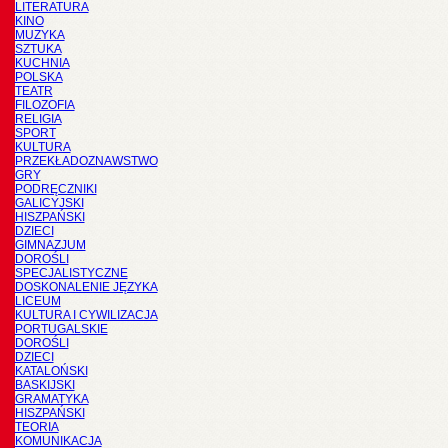
LITERATURA
KINO
MUZYKA
SZTUKA
KUCHNIA
POLSKA
TEATR
FILOZOFIA
RELIGIA
SPORT
KULTURA
PRZEKŁADOZNAWSTWO
GRY
PODRĘCZNIKI
GALICYJSKI
HISZPAŃSKI
DZIECI
GIMNAZJUM
DOROŚLI
SPECJALISTYCZNE
DOSKONALENIE JĘZYKA
LICEUM
KULTURA I CYWILIZACJA
PORTUGALSKIE
DOROŚLI
DZIECI
KATALOŃSKI
BASKIJSKI
GRAMATYKA
HISZPAŃSKI
TEORIA
KOMUNIKACJA