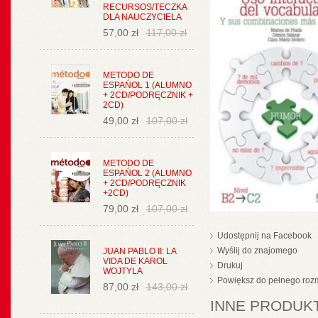
RECURSOS/TECZKA
DLA NAUCZYCIELA
57,00 zł
117,00 zł
METODO DE
ESPAŃOL 1 (ALUMNO
+ 2CD/PODRĘCZNIK +
2CD)
49,00 zł
107,00 zł
METODO DE
ESPAŃOL 2 (ALUMNO
+ 2CD/PODRĘCZNIK
+2CD)
79,00 zł
107,00 zł
Udostępnij na Facebook
Wyślij do znajomego
JUAN PABLO II: LA
VIDA DE KAROL
Drukuj
WOJTYLA
Powiększ do pełnego roz
87,00 zł
143,00 zł
INNE PRODUKT