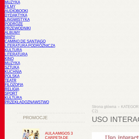
MUZYKA
FILMY
AUDIOBOOKI
DYDAKTYKA
LINGWISTYKA
PODRÓŻE
PRZEWODNIKI
ALBUMY
MAPY
CAMINO DE SANTIAGO
LITERATURA PODRÓŻNICZA
KULTURA
LITERATURA
KINO
MUZYKA
SZTUKA
KUCHNIA
POLSKA
TEATR
FILOZOFIA
RELIGIA
SPORT
KULTURA
PRZEKŁADOZNAWSTWO
Strona główna
KATEGOR
>
C2)
PROMOCJE
USO INTERA
AULA AMIGOS 3
CARPETA DE