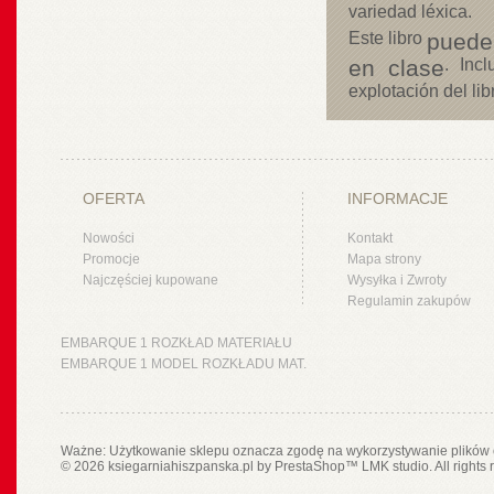
variedad léxica.
Este libro
puede
en clase
. Inc
explotación del libr
OFERTA
INFORMACJE
Nowości
Kontakt
Promocje
Mapa strony
Najczęściej kupowane
Wysyłka i Zwroty
Regulamin zakupów
EMBARQUE 1 ROZKŁAD MATERIAŁU
EMBARQUE 1 MODEL ROZKŁADU MAT.
Ważne: Użytkowanie sklepu oznacza zgodę na wykorzystywanie plików 
© 2026 ksiegarniahiszpanska.pl by
PrestaShop
™
LMK studio
. All rights