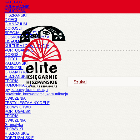
KATEGORIE
PODRĘCZNIKI
GALICYJSKI
HISZPAŃSKI
DZIECI
GIMNAZJUM
DOROŚLI
SPECJALISTYCZNE
DOSKONALENIE JĘZYKA
LICEUM
KULTURA I CYWILIZACJA
PORTUGALSKIE
DOROŚLI
DZIECI
KATALOŃSKI
BASKIJSKI
GRAMATYKA
HISZPAŃSKI
TEORIA
KOMUNIKACJA
gry, zabawy, komunikacja
mówienie, konwersacje, komunikacja
ĆWICZENIA
TESTY I EGZAMINY DELE
SŁOWNICTWO
PORTUGALSKI
TEORIA
ĆWICZENIA
Gramatyka
SŁOWNIKI
HISZPAŃSKIE
PORTUGALSKIE