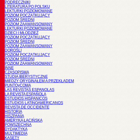
PODRĘCZNIKI
LITERATURA PO POLSKU
LEKTURKI POZIOMOWANE
POZIOM POCZĄTKUJĄCY
POZIOM ŚREDNI
POZIOM ZAAWANSOWANY
LEKTURKI POZIOMOWANE
DZIECI I MŁODZIEŻ
POZIOM POCZĄTKUJĄCY
POZIOM ŚREDNI
POZIOM ZAAWANSOWANY
DOROŚLI
POZIOM POCZĄTKUJĄCY
POZIOM ŚREDNI
POZIOM ZAAWANSOWANY
INNE
CZASOPISMA
STUDIA IBERYSTYCZNE
MIĘDZY ORYGINAŁEM A PRZEKŁADEM
PUNTOyCOMA
LAS REVISTAS ESPANOLAS
LA REVISTA ESPAÑOLA
ESTUDIOS HISPANICOS
ESTUDIOS LATINOAMERICANOS
REVISTA DE OCCIDENTE
HISTORIA
HISZPANIA
AMERYKA ŁACIŃSKA
POWSZECHNA
DYDAKTYKA
MULTIMEDIA
KASETY