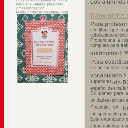
cuota de abono puede ser la que
Los alumnos 
indiquen). Detalles, preguntas
y
más
información:
fundacionlibroslibres@gmail.com.
(
www.edelsa.
Para profesor
Un libro que res
colocaciones léxic
Proporciona a los
completa para tra
autónoma
, y h
Para estudian
Es un material c
vocabulario
y 
superiores,
de B
español de una for
Es idóneo para 
unidades léxicas 
Presenta un
t
indispensable para 
Está organizado 
como abiertas, don