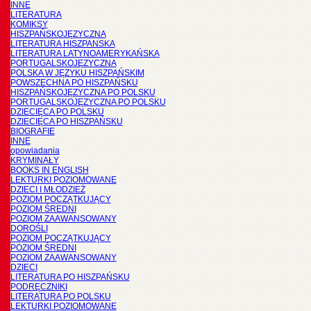
INNE
LITERATURA
KOMIKSY
HISZPAŃSKOJĘZYCZNA
LITERATURA HISZPANSKA
LITERATURA LATYNOAMERYKAŃSKA
PORTUGALSKOJĘZYCZNA
POLSKA W JĘZYKU HISZPAŃSKIM
POWSZECHNA PO HISZPAŃSKU
HISZPAŃSKOJĘZYCZNA PO POLSKU
PORTUGALSKOJĘZYCZNA PO POLSKU
DZIECIĘCA PO POLSKU
DZIECIĘCA PO HISZPAŃSKU
BIOGRAFIE
INNE
opowiadania
KRYMINAŁY
BOOKS IN ENGLISH
LEKTURKI POZIOMOWANE
DZIECI I MŁODZIEŻ
POZIOM POCZĄTKUJĄCY
POZIOM ŚREDNI
POZIOM ZAAWANSOWANY
DOROŚLI
POZIOM POCZĄTKUJĄCY
POZIOM ŚREDNI
POZIOM ZAAWANSOWANY
DZIECI
LITERATURA PO HISZPAŃSKU
PODRĘCZNIKI
LITERATURA PO POLSKU
LEKTURKI POZIOMOWANE