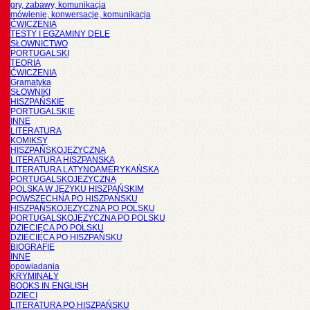
gry, zabawy, komunikacja
mówienie, konwersacje, komunikacja
ĆWICZENIA
TESTY I EGZAMINY DELE
SŁOWNICTWO
PORTUGALSKI
TEORIA
ĆWICZENIA
Gramatyka
SŁOWNIKI
HISZPAŃSKIE
PORTUGALSKIE
INNE
LITERATURA
KOMIKSY
HISZPAŃSKOJĘZYCZNA
LITERATURA HISZPANSKA
LITERATURA LATYNOAMERYKAŃSKA
PORTUGALSKOJĘZYCZNA
POLSKA W JĘZYKU HISZPAŃSKIM
POWSZECHNA PO HISZPAŃSKU
HISZPAŃSKOJĘZYCZNA PO POLSKU
PORTUGALSKOJĘZYCZNA PO POLSKU
DZIECIĘCA PO POLSKU
DZIECIĘCA PO HISZPAŃSKU
BIOGRAFIE
INNE
opowiadania
KRYMINAŁY
BOOKS IN ENGLISH
DZIECI
LITERATURA PO HISZPAŃSKU