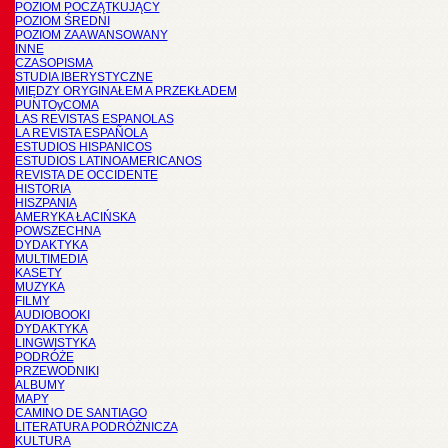
POZIOM POCZĄTKUJĄCY
POZIOM ŚREDNI
POZIOM ZAAWANSOWANY
INNE
CZASOPISMA
STUDIA IBERYSTYCZNE
MIĘDZY ORYGINAŁEM A PRZEKŁADEM
PUNTOyCOMA
LAS REVISTAS ESPANOLAS
LA REVISTA ESPAÑOLA
ESTUDIOS HISPANICOS
ESTUDIOS LATINOAMERICANOS
REVISTA DE OCCIDENTE
HISTORIA
HISZPANIA
AMERYKA ŁACIŃSKA
POWSZECHNA
DYDAKTYKA
MULTIMEDIA
KASETY
MUZYKA
FILMY
AUDIOBOOKI
DYDAKTYKA
LINGWISTYKA
PODRÓŻE
PRZEWODNIKI
ALBUMY
MAPY
CAMINO DE SANTIAGO
LITERATURA PODRÓŻNICZA
KULTURA