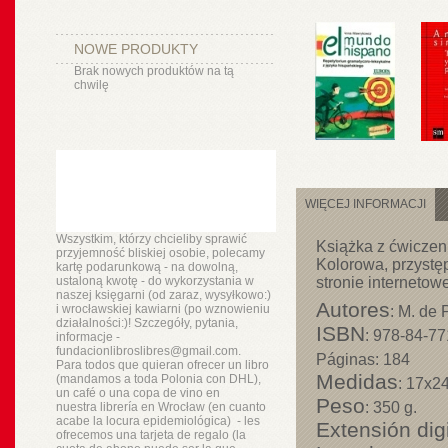
NOWE PRODUKTY
Brak nowych produktów na tą
chwilę
WIĘCEJ INFORMACJI
Wszystkim, którzy chcieliby sprawić
Książka z ćwiczen
przyjemność bliskiej osobie, polecamy
Kolorowa, przystę
kartę podarunkową - na dowolną,
ustaloną kwotę - do wykorzystania w
stronie internetow
naszej księgarni (od zaraz, wysyłkowo:)
Autores
i wrocławskiej kawiarni (po wznowieniu
: M. de 
działalności:)! Szczegóły, pytania,
ISBN
: 978-84-77
informacje -
fundacionlibroslibres@gmail.com.
Páginas
: 184
Para todos que quieran ofrecer un libro
Medidas
(mandamos a toda Polonia con DHL),
: 17x2
un
café o
una copa de vino en
Peso
: 350 g.
nuestra
librería
en Wrocław (en cuanto
acabe la locura epidemiológica) - les
Extensión digi
ofrecemos una tarjeta de regalo (la