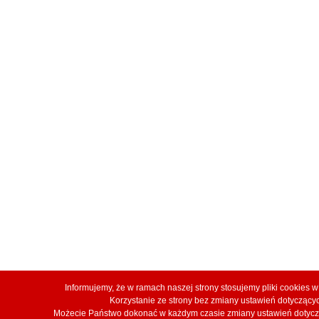
Informujemy, że w ramach naszej strony stosujemy pliki cookies
Korzystanie ze strony bez zmiany ustawień dotyczą
Możecie Państwo dokonać w każdym czasie zmiany ustawień dotyczą