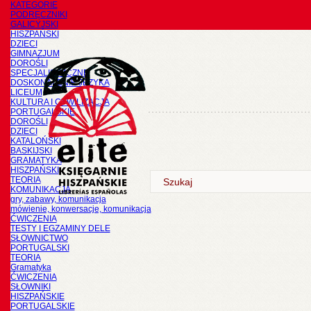
KATEGORIE
PODRĘCZNIKI
GALICYJSKI
HISZPAŃSKI
DZIECI
GIMNAZJUM
DOROŚLI
SPECJALISTYCZNE
DOSKONALENIE JĘZYKA
LICEUM
KULTURA I CYWILIZACJA
PORTUGALSKIE
DOROŚLI
DZIECI
KATALOŃSKI
BASKIJSKI
GRAMATYKA
HISZPAŃSKI
TEORIA
KOMUNIKACJA
gry, zabawy, komunikacja
mówienie, konwersacje, komunikacja
ĆWICZENIA
TESTY I EGZAMINY DELE
SŁOWNICTWO
PORTUGALSKI
TEORIA
Gramatyka
ĆWICZENIA
SŁOWNIKI
HISZPAŃSKIE
PORTUGALSKIE