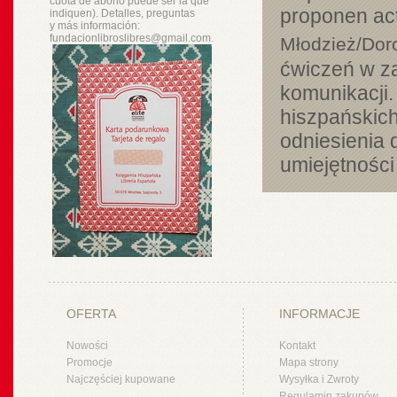
cuota de abono puede ser la que
proponen act
indiquen). Detalles, preguntas
y
más
información:
fundacionlibroslibres@gmail.com.
Młodzież/Doro
ćwiczeń w za
komunikacji
hiszpańskich
odniesienia 
umiejętności
OFERTA
INFORMACJE
Nowości
Kontakt
Promocje
Mapa strony
Najczęściej kupowane
Wysyłka i Zwroty
Regulamin zakupów