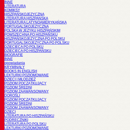
INNE
LITERATURA
KOMIKSY
HISZPAŃSKOJĘZYCZNA
LITERATURA HISZPANSKA
LITERATURA LATYNOAMERYKAŃSKA
PORTUGALSKOJĘZYCZNA
POLSKA W JĘZYKU HISZPAŃSKIM
POWSZECHNA PO HISZPAŃSKU
HISZPAŃSKOJĘZYCZNA PO POLSKU
PORTUGALSKOJĘZYCZNA PO POLSKU
DZIECIĘCA PO POLSKU
DZIECIĘCA PO HISZPAŃSKU
BIOGRAFIE
INNE
opowiadania
KRYMINAŁY
BOOKS IN ENGLISH
LEKTURKI POZIOMOWANE
DZIECI I MŁODZIEŻ
POZIOM POCZĄTKUJĄCY
POZIOM ŚREDNI
POZIOM ZAAWANSOWANY
DOROŚLI
POZIOM POCZĄTKUJĄCY
POZIOM ŚREDNI
POZIOM ZAAWANSOWANY
DZIECI
LITERATURA PO HISZPAŃSKU
PODRĘCZNIKI
LITERATURA PO POLSKU
LEKTURKI POZIOMOWANE