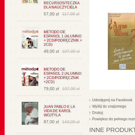
RECURSOS/TECZKA
DLA NAUCZYCIELA
57,00 zł
117,00 zł
METODO DE
ESPAŃOL 1 (ALUMNO
+ 2CD/PODRĘCZNIK +
2CD)
49,00 zł
107,00 zł
METODO DE
ESPAŃOL 2 (ALUMNO
+ 2CD/PODRĘCZNIK
+2CD)
79,00 zł
107,00 zł
Udostępnij na Facebook
Wyślij do znajomego
JUAN PABLO II: LA
VIDA DE KAROL
Drukuj
WOJTYLA
Powiększ do pełnego roz
87,00 zł
143,00 zł
INNE PRODUKT