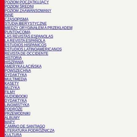
POZIOM POCZĄTKUJĄCY
POZIOM ŚREDNI
POZIOM ZAAWANSOWANY
INNE
CZASOPISMA
STUDIA IBERYSTYCZNE
MIĘDZY ORYGINAŁEM A PRZEKŁADEM
PUNTOyCOMA
LAS REVISTAS ESPANOLAS
LA REVISTA ESPAÑOLA
ESTUDIOS HISPANICOS
ESTUDIOS LATINOAMERICANOS
REVISTA DE OCCIDENTE
HISTORIA
HISZPANIA
AMERYKA ŁACIŃSKA
POWSZECHNA
DYDAKTYKA
MULTIMEDIA
KASETY
MUZYKA
FILMY
AUDIOBOOKI
DYDAKTYKA
LINGWISTYKA
PODRÓŻE
PRZEWODNIKI
ALBUMY
MAPY
CAMINO DE SANTIAGO
LITERATURA PODRÓŻNICZA
KULTURA