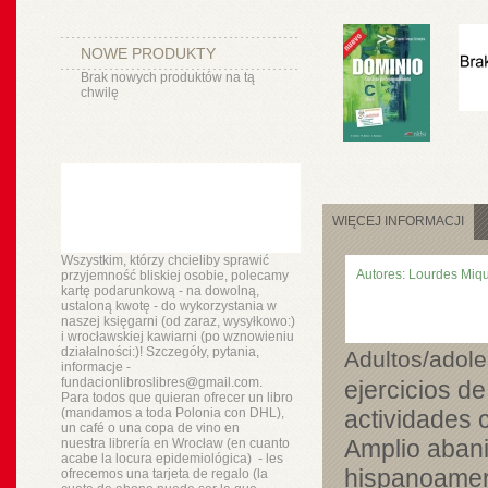
NOWE PRODUKTY
Brak nowych produktów na tą
chwilę
WIĘCEJ INFORMACJI
Wszystkim, którzy chcieliby sprawić
Autores: Lourdes Miq
przyjemność bliskiej osobie, polecamy
kartę podarunkową - na dowolną,
ustaloną kwotę - do wykorzystania w
naszej księgarni (od zaraz, wysyłkowo:)
i wrocławskiej kawiarni (po wznowieniu
działalności:)! Szczegóły, pytania,
Adultos/adol
informacje -
fundacionlibroslibres@gmail.com.
ejercicios de
Para todos que quieran ofrecer un libro
(mandamos a toda Polonia con DHL),
actividades 
un
café o
una copa de vino en
Amplio abani
nuestra
librería
en Wrocław (en cuanto
acabe la locura epidemiológica) - les
hispanoameri
ofrecemos una tarjeta de regalo (la