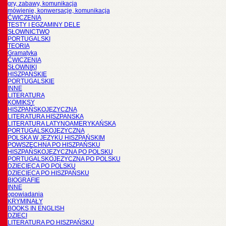
gry, zabawy, komunikacja
mówienie, konwersacje, komunikacja
ĆWICZENIA
TESTY I EGZAMINY DELE
SŁOWNICTWO
PORTUGALSKI
TEORIA
Gramatyka
ĆWICZENIA
SŁOWNIKI
HISZPAŃSKIE
PORTUGALSKIE
INNE
LITERATURA
KOMIKSY
HISZPAŃSKOJĘZYCZNA
LITERATURA HISZPANSKA
LITERATURA LATYNOAMERYKAŃSKA
PORTUGALSKOJĘZYCZNA
POLSKA W JĘZYKU HISZPAŃSKIM
POWSZECHNA PO HISZPAŃSKU
HISZPAŃSKOJĘZYCZNA PO POLSKU
PORTUGALSKOJĘZYCZNA PO POLSKU
DZIECIĘCA PO POLSKU
DZIECIĘCA PO HISZPAŃSKU
BIOGRAFIE
INNE
opowiadania
KRYMINAŁY
BOOKS IN ENGLISH
DZIECI
LITERATURA PO HISZPAŃSKU