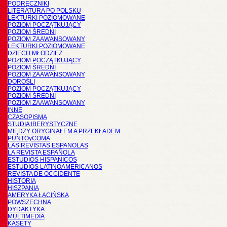
PODRĘCZNIKI
LITERATURA PO POLSKU
LEKTURKI POZIOMOWANE
POZIOM POCZĄTKUJĄCY
POZIOM ŚREDNI
POZIOM ZAAWANSOWANY
LEKTURKI POZIOMOWANE
DZIECI I MŁODZIEŻ
POZIOM POCZĄTKUJĄCY
POZIOM ŚREDNI
POZIOM ZAAWANSOWANY
DOROŚLI
POZIOM POCZĄTKUJĄCY
POZIOM ŚREDNI
POZIOM ZAAWANSOWANY
INNE
CZASOPISMA
STUDIA IBERYSTYCZNE
MIĘDZY ORYGINAŁEM A PRZEKŁADEM
PUNTOyCOMA
LAS REVISTAS ESPANOLAS
LA REVISTA ESPAÑOLA
ESTUDIOS HISPANICOS
ESTUDIOS LATINOAMERICANOS
REVISTA DE OCCIDENTE
HISTORIA
HISZPANIA
AMERYKA ŁACIŃSKA
POWSZECHNA
DYDAKTYKA
MULTIMEDIA
KASETY