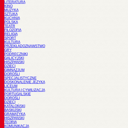
LITERATURA
KINO
MUZYKA
SZTUKA
KUCHNIA
POLSKA
TEATR
FILOZOFIA
RELIGIA
SPORT
KULTURA
PRZEKŁADOZNAWSTWO
GRY
PODRĘCZNIKI
GALICYJSKI
HISZPAŃSKI
DZIECI
GIMNAZJUM
DOROŚLI
SPECJALISTYCZNE
DOSKONALENIE JĘZYKA
LICEUM
KULTURA I CYWILIZACJA
PORTUGALSKIE
DOROŚLI
DZIECI
KATALOŃSKI
BASKIJSKI
GRAMATYKA
HISZPAŃSKI
TEORIA
KOMUNIKACJA