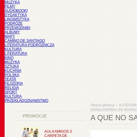
MUZYKA
FILMY
AUDIOBOOKI
DYDAKTYKA
LINGWISTYKA
PODRÓŻE
PRZEWODNIKI
ALBUMY
MAPY
CAMINO DE SANTIAGO
LITERATURA PODRÓŻNICZA
KULTURA
LITERATURA
KINO
MUZYKA
SZTUKA
KUCHNIA
POLSKA
TEATR
FILOZOFIA
RELIGIA
SPORT
KULTURA
PRZEKŁADOZNAWSTWO
Strona główna
KATEGOR
>
podręcznik/libro del alumno
PROMOCJE
A QUE NO S
AULA AMIGOS 3
CARPETA DE