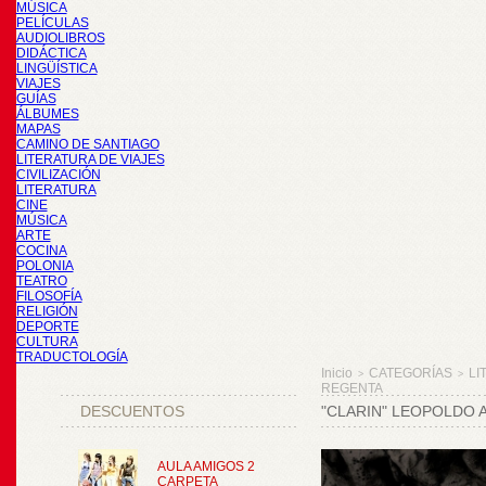
MÚSICA
PELÍCULAS
AUDIOLIBROS
DIDÁCTICA
LINGÜÍSTICA
VIAJES
GUÍAS
ÁLBUMES
MAPAS
CAMINO DE SANTIAGO
LITERATURA DE VIAJES
CIVILIZACIÓN
LITERATURA
CINE
MÚSICA
ARTE
COCINA
POLONIA
TEATRO
FILOSOFÍA
RELIGIÓN
DEPORTE
CULTURA
TRADUCTOLOGÍA
Inicio
CATEGORÍAS
LI
>
>
REGENTA
DESCUENTOS
"CLARIN" LEOPOLDO 
AULA AMIGOS 2
CARPETA