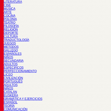
LITERATURA
CINE
MÚSICA
ARTE
COCINA
POLONIA
TEATRO
FILOSOFÍA
RELIGIÓN
DEPORTE
CULTURA
TRADUCTOLOGÍA
JUEGOS
METODOS
GALLEGO
ESPAÑOLES
NIÑOS
SECUNDARIA
ADULTOS
ESPECIFICOS
PERFECCIONAMIENTO
LICEO
CIVILIZACIÓN
PORTUGUÉS
ADULTOS
NIÑOS
CATALÁN
EUSKERA
GRAMÁTICA Y EJERCICIOS
ESPAÑOL
TEORÍA
COMUNICACIÓN