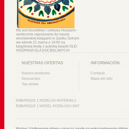
Kto jest dociekliwy i ciekawy Hiszpanii -
serdecznie zapraszamy do naszej
wrocławskiej księgarni w Zaułku Solnym
we wtorek 21 marca o 19:00 na
książkową fiestę z autorką ksiażki OLÉ!
HISZPANIA DLA DOCIEKLIWYCH!
NUESTRAS OFERTAS
INFORMACIÓN
Nuevos productos
Contacto
Descuentos
Mapa del sitio
Top ventas
EMBARQUE 1 ROZKŁAD MATERIAŁU
EMBARQUE 1 MODEL ROZKŁADU MAT.
Ważne: Użytkowanie sklepu oznacza zgodę na wykorzystywanie plików 