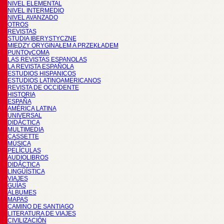
NIVEL ELEMENTAL
NIVEL INTERMEDIO
NIVEL AVANZADO
OTROS
REVISTAS
STUDIA IBERYSTYCZNE
MIĘDZY ORYGINAŁEM A PRZEKŁADEM
PUNTOyCOMA
LAS REVISTAS ESPANOLAS
LA REVISTA ESPAÑOLA
ESTUDIOS HISPANICOS
ESTUDIOS LATINOAMERICANOS
REVISTA DE OCCIDENTE
HISTORIA
ESPAÑA
AMÉRICA LATINA
UNIVERSAL
DIDÁCTICA
MULTIMEDIA
CASSETTE
MÚSICA
PELÍCULAS
AUDIOLIBROS
DIDÁCTICA
LINGÜÍSTICA
VIAJES
GUÍAS
ÁLBUMES
MAPAS
CAMINO DE SANTIAGO
LITERATURA DE VIAJES
CIVILIZACIÓN