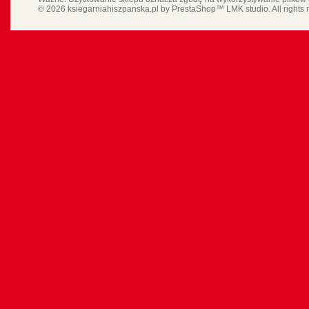
© 2026 ksiegarniahiszpanska.pl by
PrestaShop
™
LMK studio
. All rights