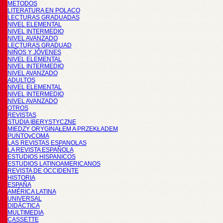
METODOS
LITERATURA EN POLACO
LECTURAS GRADUADAS
NIVEL ELEMENTAL
NIVEL INTERMEDIO
NIVEL AVANZADO
LECTURAS GRADUAD
NIÑOS Y JÓVENES
NIVEL ELEMENTAL
NIVEL INTERMEDIO
NIVEL AVANZADO
ADULTOS
NIVEL ELEMENTAL
NIVEL INTERMEDIO
NIVEL AVANZADO
OTROS
REVISTAS
STUDIA IBERYSTYCZNE
MIĘDZY ORYGINAŁEM A PRZEKŁADEM
PUNTOyCOMA
LAS REVISTAS ESPANOLAS
LA REVISTA ESPAÑOLA
ESTUDIOS HISPANICOS
ESTUDIOS LATINOAMERICANOS
REVISTA DE OCCIDENTE
HISTORIA
ESPAÑA
AMÉRICA LATINA
UNIVERSAL
DIDÁCTICA
MULTIMEDIA
CASSETTE