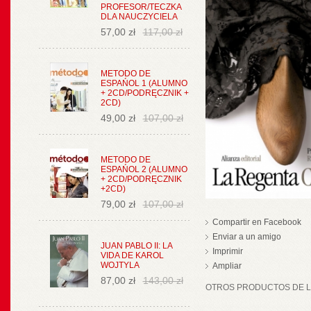
PROFESOR/TECZKA
DLA NAUCZYCIELA
57,00 zł
117,00 zł
METODO DE
ESPAŃOL 1 (ALUMNO
+ 2CD/PODRĘCZNIK +
2CD)
49,00 zł
107,00 zł
METODO DE
ESPAŃOL 2 (ALUMNO
+ 2CD/PODRĘCZNIK
+2CD)
79,00 zł
107,00 zł
Compartir en Facebook
Enviar a un amigo
JUAN PABLO II: LA
Imprimir
VIDA DE KAROL
WOJTYLA
Ampliar
87,00 zł
143,00 zł
OTROS PRODUCTOS DE LA