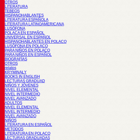
OTROS
LITERATURA
TEBEOS
HISPANOHABLANTES
LITERATURA ESPAÑOLA
LITERATURA LATINOAMERICANA
LUSÓFONA
POLACA EN ESPAÑOL
UNIVERSAL EN ESPAÑOL
HISPANOHABLANTES EN POLACO
LUSÓFONA EN POLACO
PARA NIÑOS EN POLACO
PARA NIÑOS EN ESPAÑOL
BIOGRAFÍAS
OTROS
relatos
KRYMINAŁY
BOOKS IN ENGLISH
LECTURAS GRADUAD
NIÑOS Y JÓVENES
NIVEL ELEMENTAL
NIVEL INTERMEDIO
NIVEL AVANZADO
ADULTOS
NIVEL ELEMENTAL
NIVEL INTERMEDIO
NIVEL AVANZADO
NIÑOS
LITERATURA EN ESPAÑOL
METODOS
LITERATURA EN POLACO
LECTURAS GRADUADAS