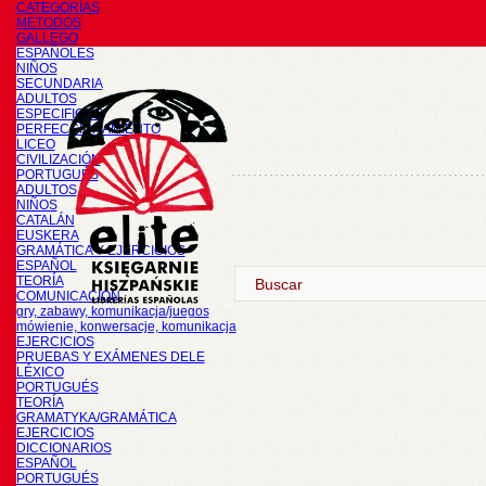
CATEGORÍAS
METODOS
GALLEGO
ESPAÑOLES
NIÑOS
SECUNDARIA
ADULTOS
ESPECIFICOS
PERFECCIONAMIENTO
LICEO
CIVILIZACIÓN
PORTUGUÉS
ADULTOS
NIÑOS
CATALÁN
EUSKERA
GRAMÁTICA Y EJERCICIOS
ESPAÑOL
TEORÍA
COMUNICACIÓN
gry, zabawy, komunikacja/juegos
mówienie, konwersacje, komunikacja
EJERCICIOS
PRUEBAS Y EXÁMENES DELE
LÉXICO
PORTUGUÉS
TEORÍA
GRAMATYKA/GRAMÁTICA
EJERCICIOS
DICCIONARIOS
ESPAÑOL
PORTUGUÉS