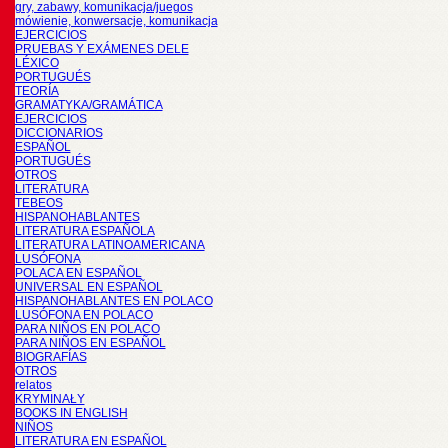
gry, zabawy, komunikacja/juegos
mówienie, konwersacje, komunikacja
EJERCICIOS
PRUEBAS Y EXÁMENES DELE
LÉXICO
PORTUGUÉS
TEORÍA
GRAMATYKA/GRAMÁTICA
EJERCICIOS
DICCIONARIOS
ESPAÑOL
PORTUGUÉS
OTROS
LITERATURA
TEBEOS
HISPANOHABLANTES
LITERATURA ESPAÑOLA
LITERATURA LATINOAMERICANA
LUSÓFONA
POLACA EN ESPAÑOL
UNIVERSAL EN ESPAÑOL
HISPANOHABLANTES EN POLACO
LUSÓFONA EN POLACO
PARA NIÑOS EN POLACO
PARA NIÑOS EN ESPAÑOL
BIOGRAFÍAS
OTROS
relatos
KRYMINAŁY
BOOKS IN ENGLISH
NIÑOS
LITERATURA EN ESPAÑOL