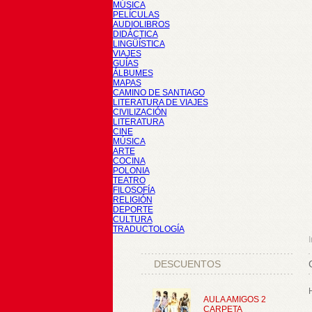
MÚSICA
PELÍCULAS
AUDIOLIBROS
DIDÁCTICA
LINGÜÍSTICA
VIAJES
GUÍAS
ÁLBUMES
MAPAS
CAMINO DE SANTIAGO
LITERATURA DE VIAJES
CIVILIZACIÓN
LITERATURA
CINE
MÚSICA
ARTE
COCINA
POLONIA
TEATRO
FILOSOFÍA
RELIGIÓN
DEPORTE
CULTURA
TRADUCTOLOGÍA
I
DESCUENTOS
AULA AMIGOS 2
CARPETA