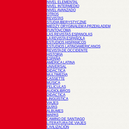
NIVEL ELEMENTAL
NIVEL INTERMEDIO
NIVEL AVANZADO
OTROS
REVISTAS
STUDIA IBERYSTYCZNE
MIĘDZY ORYGINAŁEM A PRZEKŁADEM
PUNTOyCOMA
LAS REVISTAS ESPANOLAS
LA REVISTA ESPAÑOLA
ESTUDIOS HISPANICOS
ESTUDIOS LATINOAMERICANOS
REVISTA DE OCCIDENTE
HISTORIA
ESPAÑA
AMÉRICA LATINA
UNIVERSAL
DIDÁCTICA
MULTIMEDIA
CASSETTE
MÚSICA
PELÍCULAS
AUDIOLIBROS
DIDÁCTICA
LINGÜÍSTICA
VIAJES
GUÍAS
ÁLBUMES
MAPAS
CAMINO DE SANTIAGO
LITERATURA DE VIAJES
CIVILIZACIÓN