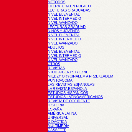
METODOS
LITERATURA EN POLACO
LECTURAS GRADUADAS
NIVEL ELEMENTAL
NIVEL INTERMEDIO
NIVEL AVANZADO
LECTURAS GRADUAD
NIÑOS Y JÓVENES
NIVEL ELEMENTAL
NIVEL INTERMEDIO
NIVEL AVANZADO
ADULTOS
NIVEL ELEMENTAL
NIVEL INTERMEDIO
NIVEL AVANZADO
OTROS
REVISTAS
STUDIA IBERYSTYCZNE
MIĘDZY ORYGINAŁEM A PRZEKŁADEM
PUNTOyCOMA
LAS REVISTAS ESPANOLAS
LA REVISTA ESPAÑOLA
ESTUDIOS HISPANICOS
ESTUDIOS LATINOAMERICANOS
REVISTA DE OCCIDENTE
HISTORIA
ESPAÑA
AMÉRICA LATINA
UNIVERSAL
DIDÁCTICA
MULTIMEDIA
CASSETTE