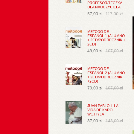
PROFESOR/TECZKA
DLA NAUCZYCIELA
57,00 zł
117,00 zł
METODO DE
ESPAŃOL 1 (ALUMNO
+ 2CD/PODRĘCZNIK +
2CD)
49,00 zł
107,00 zł
METODO DE
ESPAŃOL 2 (ALUMNO
+ 2CD/PODRĘCZNIK
+2CD)
79,00 zł
107,00 zł
JUAN PABLO II: LA
VIDA DE KAROL
WOJTYLA
87,00 zł
143,00 zł