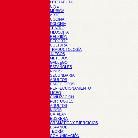
LITERATURA
CINE
MÚSICA
ARTE
COCINA
POLONIA
TEATRO
FILOSOFÍA
RELIGIÓN
DEPORTE
CULTURA
TRADUCTOLOGÍA
JUEGOS
METODOS
GALLEGO
ESPAÑOLES
NIÑOS
SECUNDARIA
ADULTOS
ESPECIFICOS
PERFECCIONAMIENTO
LICEO
CIVILIZACIÓN
PORTUGUÉS
ADULTOS
NIÑOS
CATALÁN
EUSKERA
GRAMÁTICA Y EJERCICIOS
ESPAÑOL
TEORÍA
COMUNICACIÓN