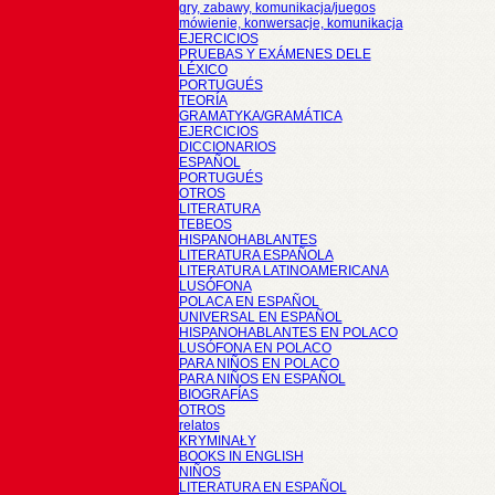
gry, zabawy, komunikacja/juegos
mówienie, konwersacje, komunikacja
EJERCICIOS
PRUEBAS Y EXÁMENES DELE
LÉXICO
PORTUGUÉS
TEORÍA
GRAMATYKA/GRAMÁTICA
EJERCICIOS
DICCIONARIOS
ESPAÑOL
PORTUGUÉS
OTROS
LITERATURA
TEBEOS
HISPANOHABLANTES
LITERATURA ESPAÑOLA
LITERATURA LATINOAMERICANA
LUSÓFONA
POLACA EN ESPAÑOL
UNIVERSAL EN ESPAÑOL
HISPANOHABLANTES EN POLACO
LUSÓFONA EN POLACO
PARA NIÑOS EN POLACO
PARA NIÑOS EN ESPAÑOL
BIOGRAFÍAS
OTROS
relatos
KRYMINAŁY
BOOKS IN ENGLISH
NIÑOS
LITERATURA EN ESPAÑOL