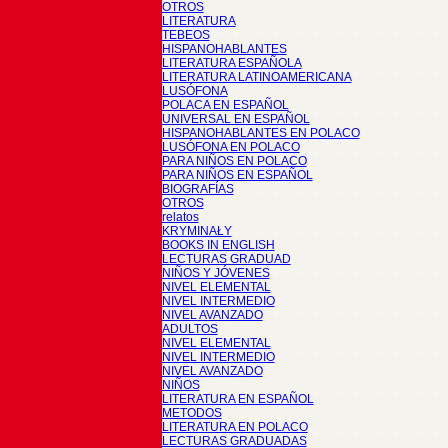
OTROS
LITERATURA
TEBEOS
HISPANOHABLANTES
LITERATURA ESPAÑOLA
LITERATURA LATINOAMERICANA
LUSÓFONA
POLACA EN ESPAÑOL
UNIVERSAL EN ESPAÑOL
HISPANOHABLANTES EN POLACO
LUSÓFONA EN POLACO
PARA NIÑOS EN POLACO
PARA NIÑOS EN ESPAÑOL
BIOGRAFÍAS
OTROS
relatos
KRYMINAŁY
BOOKS IN ENGLISH
LECTURAS GRADUAD
NIÑOS Y JÓVENES
NIVEL ELEMENTAL
NIVEL INTERMEDIO
NIVEL AVANZADO
ADULTOS
NIVEL ELEMENTAL
NIVEL INTERMEDIO
NIVEL AVANZADO
NIÑOS
LITERATURA EN ESPAÑOL
METODOS
LITERATURA EN POLACO
LECTURAS GRADUADAS