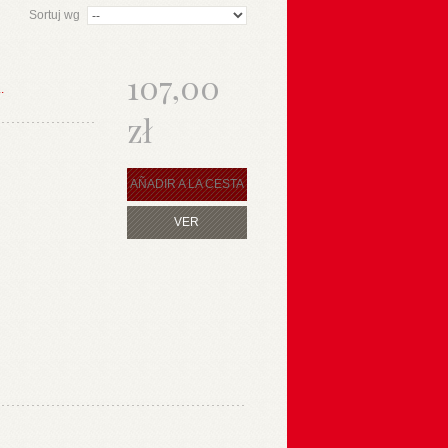
Sortuj wg
107,00
.
zł
AÑADIR A LA CESTA
VER