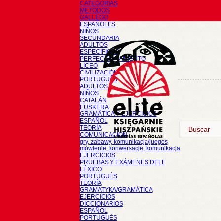
CATEGORÍAS
METODOS
GALLEGO
ESPAÑOLES
NIÑOS
SECUNDARIA
ADULTOS
ESPECIFICOS
PERFECCIONAMIENTO
LICEO
CIVILIZACIÓN
PORTUGUÉS
ADULTOS
NIÑOS
CATALÁN
EUSKERA
GRAMÁTICA Y EJERCICIOS
ESPAÑOL
TEORÍA
COMUNICACIÓN
gry, zabawy, komunikacja/juegos
mówienie, konwersacje, komunikacja
EJERCICIOS
PRUEBAS Y EXÁMENES DELE
LÉXICO
PORTUGUÉS
TEORÍA
GRAMATYKA/GRAMÁTICA
EJERCICIOS
DICCIONARIOS
ESPAÑOL
PORTUGUÉS