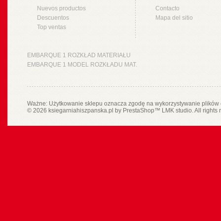
Nuevos productos
Contacto
Descuentos
Mapa del sitio
Top ventas
EMBARQUE 1 ROZKŁAD MATERIAŁU
EMBARQUE 1 MODEL ROZKŁADU MAT.
Ważne: Użytkowanie sklepu oznacza zgodę na wykorzystywanie plików 
© 2026 ksiegarniahiszpanska.pl by
PrestaShop
™
LMK studio
. All rights