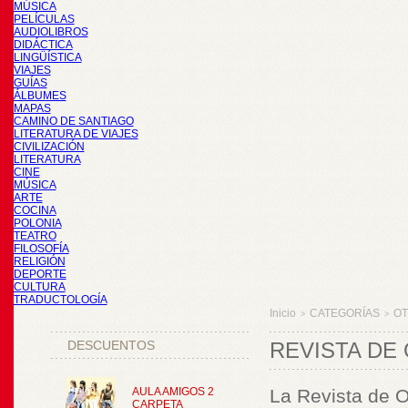
MÚSICA
PELÍCULAS
AUDIOLIBROS
DIDÁCTICA
LINGÜÍSTICA
VIAJES
GUÍAS
ÁLBUMES
MAPAS
CAMINO DE SANTIAGO
LITERATURA DE VIAJES
CIVILIZACIÓN
LITERATURA
CINE
MÚSICA
ARTE
COCINA
POLONIA
TEATRO
FILOSOFÍA
RELIGIÓN
DEPORTE
CULTURA
TRADUCTOLOGÍA
Inicio
CATEGORÍAS
O
>
>
DESCUENTOS
REVISTA DE
AULA AMIGOS 2
La Revista de O
CARPETA