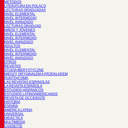
METODOS
LITERATURA EN POLACO
LECTURAS GRADUADAS
NIVEL ELEMENTAL
NIVEL INTERMEDIO
NIVEL AVANZADO
LECTURAS GRADUAD
NIÑOS Y JÓVENES
NIVEL ELEMENTAL
NIVEL INTERMEDIO
NIVEL AVANZADO
ADULTOS
NIVEL ELEMENTAL
NIVEL INTERMEDIO
NIVEL AVANZADO
OTROS
REVISTAS
STUDIA IBERYSTYCZNE
MIĘDZY ORYGINAŁEM A PRZEKŁADEM
PUNTOyCOMA
LAS REVISTAS ESPANOLAS
LA REVISTA ESPAÑOLA
ESTUDIOS HISPANICOS
ESTUDIOS LATINOAMERICANOS
REVISTA DE OCCIDENTE
HISTORIA
ESPAÑA
AMÉRICA LATINA
UNIVERSAL
DIDÁCTICA
MULTIMEDIA
CASSETTE