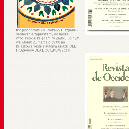
Kto jest dociekliwy i ciekawy Hiszpanii -
serdecznie zapraszamy do naszej
wrocławskiej księgarni w Zaułku Solnym
we wtorek 21 marca o 19:00 na
książkową fiestę z autorką ksiażki OLÉ!
HISZPANIA DLA DOCIEKLIWYCH!