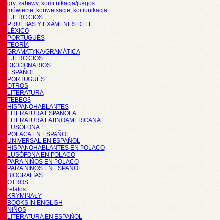
gry, zabawy, komunikacja/juegos
mówienie, konwersacje, komunikacja
EJERCICIOS
PRUEBAS Y EXÁMENES DELE
LÉXICO
PORTUGUÉS
TEORÍA
GRAMATYKA/GRAMÁTICA
EJERCICIOS
DICCIONARIOS
ESPAÑOL
PORTUGUÉS
OTROS
LITERATURA
TEBEOS
HISPANOHABLANTES
LITERATURA ESPAÑOLA
LITERATURA LATINOAMERICANA
LUSÓFONA
POLACA EN ESPAÑOL
UNIVERSAL EN ESPAÑOL
HISPANOHABLANTES EN POLACO
LUSÓFONA EN POLACO
PARA NIÑOS EN POLACO
PARA NIÑOS EN ESPAÑOL
BIOGRAFÍAS
OTROS
relatos
KRYMINAŁY
BOOKS IN ENGLISH
NIÑOS
LITERATURA EN ESPAÑOL