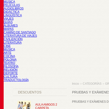
MÚSICA
PELÍCULAS
AUDIOLIBROS
DIDÁCTICA
LINGÜÍSTICA
VIAJES
GUÍAS
ÁLBUMES
MAPAS
CAMINO DE SANTIAGO
LITERATURA DE VIAJES
CIVILIZACIÓN
LITERATURA
CINE
MÚSICA
ARTE
COCINA
POLONIA
TEATRO
FILOSOFÍA
RELIGIÓN
DEPORTE
CULTURA
TRADUCTOLOGÍA
Inicio
CATEGORÍAS
GR
>
>
DESCUENTOS
PRUEBAS Y EXÁMENE
PRUEBAS Y EXÁMENES D
AULA AMIGOS 2
CARPETA