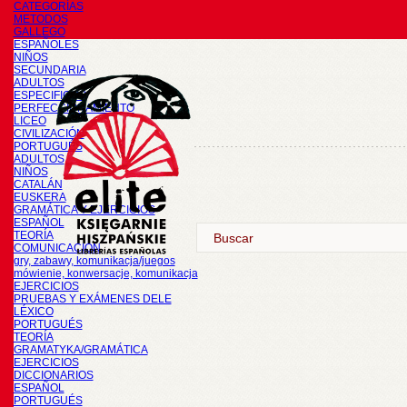
CATEGORÍAS
METODOS
GALLEGO
ESPAÑOLES
NIÑOS
SECUNDARIA
ADULTOS
ESPECIFICOS
PERFECCIONAMIENTO
LICEO
CIVILIZACIÓN
PORTUGUÉS
ADULTOS
NIÑOS
CATALÁN
EUSKERA
GRAMÁTICA Y EJERCICIOS
ESPAÑOL
TEORÍA
COMUNICACIÓN
gry, zabawy, komunikacja/juegos
mówienie, konwersacje, komunikacja
EJERCICIOS
PRUEBAS Y EXÁMENES DELE
LÉXICO
PORTUGUÉS
TEORÍA
GRAMATYKA/GRAMÁTICA
EJERCICIOS
DICCIONARIOS
ESPAÑOL
PORTUGUÉS