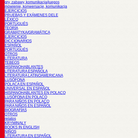
gry, zabawy, komunikacja/juegos
mówienie, konwersacje, komunikacja
EJERCICIOS
PRUEBAS Y EXÁMENES DELE
LÉXICO
PORTUGUÉS
TEORÍA
GRAMATYKA/GRAMÁTICA
EJERCICIOS
DICCIONARIOS
ESPAÑOL
PORTUGUÉS
OTROS
LITERATURA
TEBEOS
HISPANOHABLANTES
LITERATURA ESPAÑOLA
LITERATURA LATINOAMERICANA
LUSÓFONA
POLACA EN ESPAÑOL
UNIVERSAL EN ESPAÑOL
HISPANOHABLANTES EN POLACO
LUSÓFONA EN POLACO
PARA NIÑOS EN POLACO
PARA NIÑOS EN ESPAÑOL
BIOGRAFÍAS
OTROS
relatos
KRYMINAŁY
BOOKS IN ENGLISH
NIÑOS
LITERATURA EN ESPAÑOL