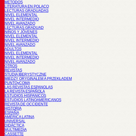
METODOS
LITERATURA EN POLACO
LECTURAS GRADUADAS
NIVEL ELEMENTAL
NIVEL INTERMEDIO
NIVEL AVANZADO
LECTURAS GRADUAD
NIÑOS Y JÓVENES
NIVEL ELEMENTAL
NIVEL INTERMEDIO
NIVEL AVANZADO
ADULTOS
NIVEL ELEMENTAL
NIVEL INTERMEDIO
NIVEL AVANZADO
OTROS
REVISTAS
STUDIA IBERYSTYCZNE
MIĘDZY ORYGINAŁEM A PRZEKŁADEM
PUNTOyCOMA
LAS REVISTAS ESPANOLAS
LA REVISTA ESPAÑOLA
ESTUDIOS HISPANICOS
ESTUDIOS LATINOAMERICANOS
REVISTA DE OCCIDENTE
HISTORIA
ESPAÑA
AMÉRICA LATINA
UNIVERSAL
DIDÁCTICA
MULTIMEDIA
CASSETTE