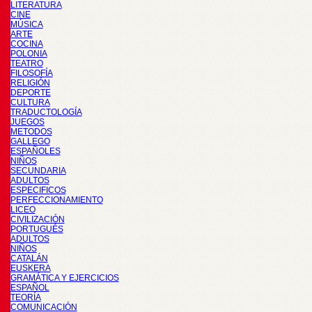
LITERATURA
CINE
MÚSICA
ARTE
COCINA
POLONIA
TEATRO
FILOSOFÍA
RELIGIÓN
DEPORTE
CULTURA
TRADUCTOLOGÍA
JUEGOS
METODOS
GALLEGO
ESPAÑOLES
NIÑOS
SECUNDARIA
ADULTOS
ESPECIFICOS
PERFECCIONAMIENTO
LICEO
CIVILIZACIÓN
PORTUGUÉS
ADULTOS
NIÑOS
CATALÁN
EUSKERA
GRAMÁTICA Y EJERCICIOS
ESPAÑOL
TEORÍA
COMUNICACIÓN