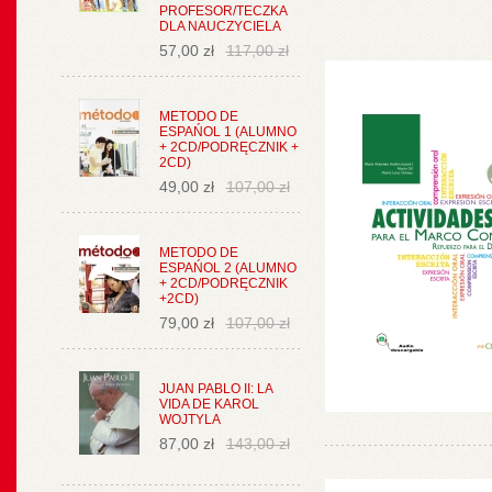
PROFESOR/TECZKA
DLA NAUCZYCIELA
57,00 zł
117,00 zł
METODO DE
ESPAŃOL 1 (ALUMNO
+ 2CD/PODRĘCZNIK +
2CD)
49,00 zł
107,00 zł
METODO DE
ESPAŃOL 2 (ALUMNO
+ 2CD/PODRĘCZNIK
+2CD)
79,00 zł
107,00 zł
JUAN PABLO II: LA
VIDA DE KAROL
WOJTYLA
87,00 zł
143,00 zł