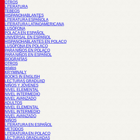
OTROS
LITERATURA
TEBEOS
HISPANOHABLANTES
LITERATURA ESPAÑOLA
LITERATURA LATINOAMERICANA
LUSÓFONA
POLACA EN ESPAÑOL
UNIVERSAL EN ESPAÑOL
HISPANOHABLANTES EN POLACO
LUSÓFONA EN POLACO
PARA NIÑOS EN POLACO
PARA NIÑOS EN ESPAÑOL
BIOGRAFÍAS
OTROS
relatos
KRYMINAŁY
BOOKS IN ENGLISH
LECTURAS GRADUAD
NIÑOS Y JÓVENES
NIVEL ELEMENTAL
NIVEL INTERMEDIO
NIVEL AVANZADO
ADULTOS
NIVEL ELEMENTAL
NIVEL INTERMEDIO
NIVEL AVANZADO
NIÑOS
LITERATURA EN ESPAÑOL
METODOS
LITERATURA EN POLACO
LECTURAS GRADUADAS