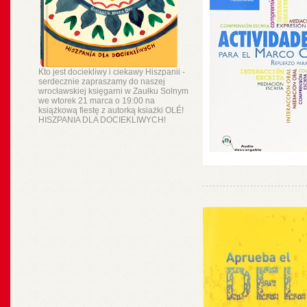
Kto jest dociekliwy i ciekawy Hiszpanii -
serdecznie zapraszamy do naszej
wrocławskiej księgarni w Zaułku Solnym
we wtorek 21 marca o 19:00 na
książkową fiestę z autorką ksiażki OLÉ!
HISZPANIA DLA DOCIEKLIWYCH!