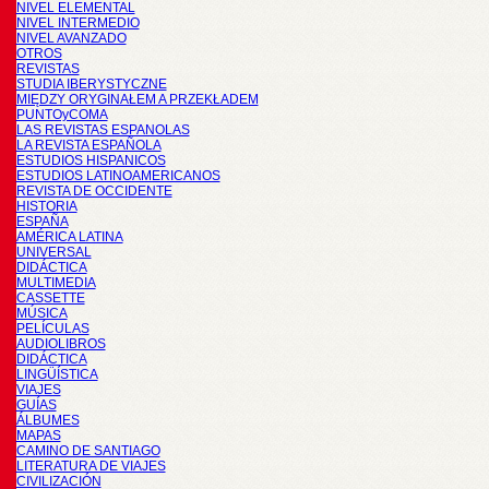
NIVEL ELEMENTAL
NIVEL INTERMEDIO
NIVEL AVANZADO
OTROS
REVISTAS
STUDIA IBERYSTYCZNE
MIĘDZY ORYGINAŁEM A PRZEKŁADEM
PUNTOyCOMA
LAS REVISTAS ESPANOLAS
LA REVISTA ESPAÑOLA
ESTUDIOS HISPANICOS
ESTUDIOS LATINOAMERICANOS
REVISTA DE OCCIDENTE
HISTORIA
ESPAÑA
AMÉRICA LATINA
UNIVERSAL
DIDÁCTICA
MULTIMEDIA
CASSETTE
MÚSICA
PELÍCULAS
AUDIOLIBROS
DIDÁCTICA
LINGÜÍSTICA
VIAJES
GUÍAS
ÁLBUMES
MAPAS
CAMINO DE SANTIAGO
LITERATURA DE VIAJES
CIVILIZACIÓN