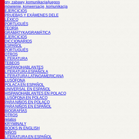
gry, zabawy, komunikacja/juegos
mówienie, konwersacje, komunikacja
EJERCICIOS
PRUEBAS Y EXÁMENES DELE
LÉXICO
PORTUGUÉS
TEORÍA
GRAMATYKA/GRAMÁTICA
EJERCICIOS
DICCIONARIOS
ESPAÑOL
PORTUGUÉS
OTROS
LITERATURA
TEBEOS
HISPANOHABLANTES
LITERATURA ESPAÑOLA
LITERATURA LATINOAMERICANA
LUSÓFONA
POLACA EN ESPAÑOL
UNIVERSAL EN ESPAÑOL
HISPANOHABLANTES EN POLACO
LUSÓFONA EN POLACO
PARA NIÑOS EN POLACO
PARA NIÑOS EN ESPAÑOL
BIOGRAFÍAS
OTROS
relatos
KRYMINAŁY
BOOKS IN ENGLISH
NIÑOS
LITERATURA EN ESPAÑOL