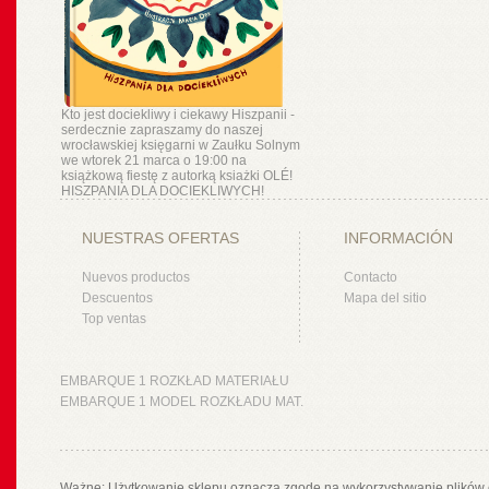
Kto jest dociekliwy i ciekawy Hiszpanii -
serdecznie zapraszamy do naszej
wrocławskiej księgarni w Zaułku Solnym
we wtorek 21 marca o 19:00 na
książkową fiestę z autorką ksiażki OLÉ!
HISZPANIA DLA DOCIEKLIWYCH!
NUESTRAS OFERTAS
INFORMACIÓN
Nuevos productos
Contacto
Descuentos
Mapa del sitio
Top ventas
EMBARQUE 1 ROZKŁAD MATERIAŁU
EMBARQUE 1 MODEL ROZKŁADU MAT.
Ważne: Użytkowanie sklepu oznacza zgodę na wykorzystywanie plików 