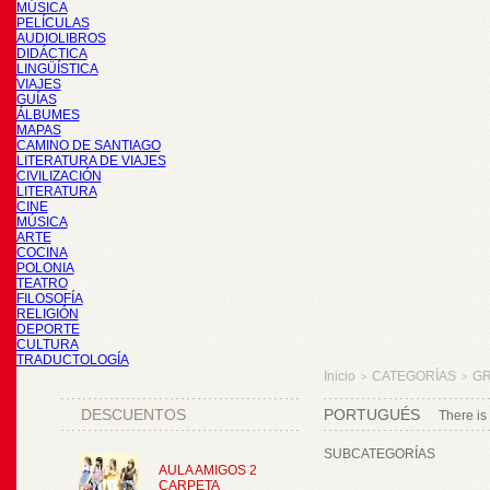
MÚSICA
PELÍCULAS
AUDIOLIBROS
DIDÁCTICA
LINGÜÍSTICA
VIAJES
GUÍAS
ÁLBUMES
MAPAS
CAMINO DE SANTIAGO
LITERATURA DE VIAJES
CIVILIZACIÓN
LITERATURA
CINE
MÚSICA
ARTE
COCINA
POLONIA
TEATRO
FILOSOFÍA
RELIGIÓN
DEPORTE
CULTURA
TRADUCTOLOGÍA
Inicio
CATEGORÍAS
GR
>
>
DESCUENTOS
PORTUGUÉS
There is
SUBCATEGORÍAS
AULA AMIGOS 2
CARPETA