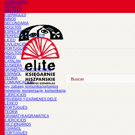
CATEGORÍAS
METODOS
GALLEGO
ESPAÑOLES
NIÑOS
SECUNDARIA
ADULTOS
ESPECIFICOS
PERFECCIONAMIENTO
LICEO
CIVILIZACIÓN
PORTUGUÉS
ADULTOS
NIÑOS
CATALÁN
EUSKERA
GRAMÁTICA Y EJERCICIOS
ESPAÑOL
TEORÍA
COMUNICACIÓN
gry, zabawy, komunikacja/juegos
mówienie, konwersacje, komunikacja
EJERCICIOS
PRUEBAS Y EXÁMENES DELE
LÉXICO
PORTUGUÉS
TEORÍA
GRAMATYKA/GRAMÁTICA
EJERCICIOS
DICCIONARIOS
ESPAÑOL
PORTUGUÉS