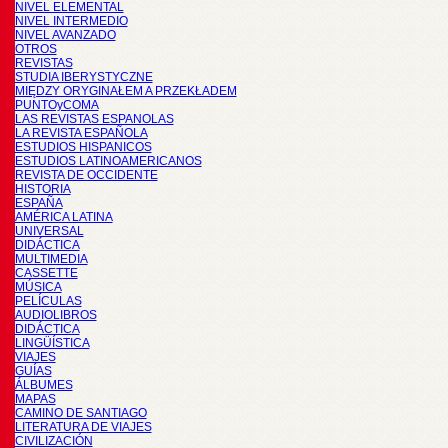
NIVEL ELEMENTAL
NIVEL INTERMEDIO
NIVEL AVANZADO
OTROS
REVISTAS
STUDIA IBERYSTYCZNE
MIĘDZY ORYGINAŁEM A PRZEKŁADEM
PUNTOyCOMA
LAS REVISTAS ESPANOLAS
LA REVISTA ESPAÑOLA
ESTUDIOS HISPANICOS
ESTUDIOS LATINOAMERICANOS
REVISTA DE OCCIDENTE
HISTORIA
ESPAÑA
AMÉRICA LATINA
UNIVERSAL
DIDÁCTICA
MULTIMEDIA
CASSETTE
MÚSICA
PELÍCULAS
AUDIOLIBROS
DIDÁCTICA
LINGÜÍSTICA
VIAJES
GUÍAS
ÁLBUMES
MAPAS
CAMINO DE SANTIAGO
LITERATURA DE VIAJES
CIVILIZACIÓN