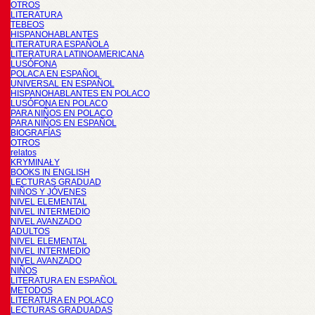
OTROS
LITERATURA
TEBEOS
HISPANOHABLANTES
LITERATURA ESPAÑOLA
LITERATURA LATINOAMERICANA
LUSÓFONA
POLACA EN ESPAÑOL
UNIVERSAL EN ESPAÑOL
HISPANOHABLANTES EN POLACO
LUSÓFONA EN POLACO
PARA NIÑOS EN POLACO
PARA NIÑOS EN ESPAÑOL
BIOGRAFÍAS
OTROS
relatos
KRYMINAŁY
BOOKS IN ENGLISH
LECTURAS GRADUAD
NIÑOS Y JÓVENES
NIVEL ELEMENTAL
NIVEL INTERMEDIO
NIVEL AVANZADO
ADULTOS
NIVEL ELEMENTAL
NIVEL INTERMEDIO
NIVEL AVANZADO
NIÑOS
LITERATURA EN ESPAÑOL
METODOS
LITERATURA EN POLACO
LECTURAS GRADUADAS