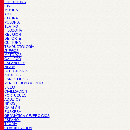
LITERATURA
CINE
MÚSICA
ARTE
COCINA
POLONIA
TEATRO
FILOSOFÍA
RELIGIÓN
DEPORTE
CULTURA
TRADUCTOLOGÍA
JUEGOS
METODOS
GALLEGO
ESPAÑOLES
NIÑOS
SECUNDARIA
ADULTOS
ESPECIFICOS
PERFECCIONAMIENTO
LICEO
CIVILIZACIÓN
PORTUGUÉS
ADULTOS
NIÑOS
CATALÁN
EUSKERA
GRAMÁTICA Y EJERCICIOS
ESPAÑOL
TEORÍA
COMUNICACIÓN