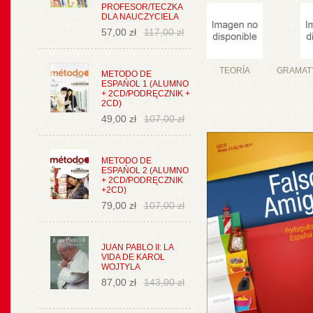
PROFESOR/TECZKA
DLA NAUCZYCIELA
57,00 zł
117,00 zł
TEORÍA
GRAMAT
METODO DE
ESPAŃOL 1 (ALUMNO
+ 2CD/PODRĘCZNIK +
2CD)
49,00 zł
107,00 zł
METODO DE
ESPAŃOL 2 (ALUMNO
+ 2CD/PODRĘCZNIK
+2CD)
79,00 zł
107,00 zł
JUAN PABLO II: LA
VIDA DE KAROL
WOJTYLA
87,00 zł
143,00 zł