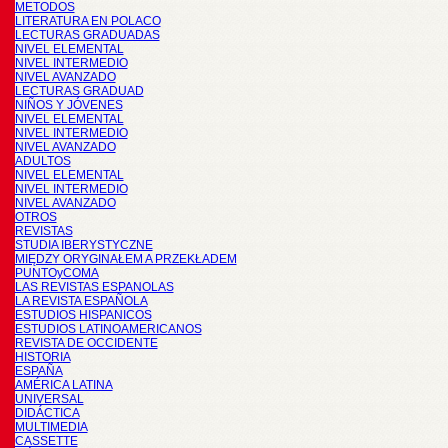
METODOS
LITERATURA EN POLACO
LECTURAS GRADUADAS
NIVEL ELEMENTAL
NIVEL INTERMEDIO
NIVEL AVANZADO
LECTURAS GRADUAD
NIÑOS Y JÓVENES
NIVEL ELEMENTAL
NIVEL INTERMEDIO
NIVEL AVANZADO
ADULTOS
NIVEL ELEMENTAL
NIVEL INTERMEDIO
NIVEL AVANZADO
OTROS
REVISTAS
STUDIA IBERYSTYCZNE
MIĘDZY ORYGINAŁEM A PRZEKŁADEM
PUNTOyCOMA
LAS REVISTAS ESPANOLAS
LA REVISTA ESPAÑOLA
ESTUDIOS HISPANICOS
ESTUDIOS LATINOAMERICANOS
REVISTA DE OCCIDENTE
HISTORIA
ESPAÑA
AMÉRICA LATINA
UNIVERSAL
DIDÁCTICA
MULTIMEDIA
CASSETTE