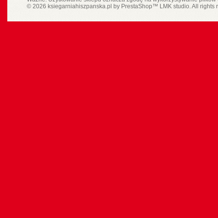
© 2026 ksiegarniahiszpanska.pl by
PrestaShop
™
LMK studio
. All rights