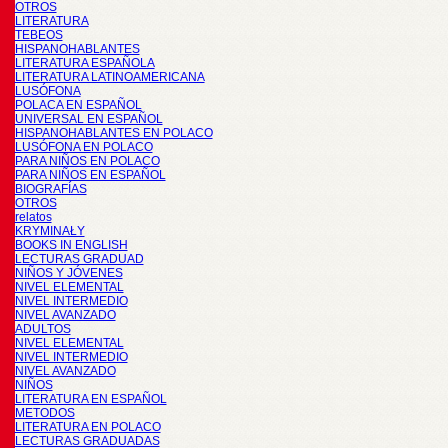
OTROS
LITERATURA
TEBEOS
HISPANOHABLANTES
LITERATURA ESPAÑOLA
LITERATURA LATINOAMERICANA
LUSÓFONA
POLACA EN ESPAÑOL
UNIVERSAL EN ESPAÑOL
HISPANOHABLANTES EN POLACO
LUSÓFONA EN POLACO
PARA NIÑOS EN POLACO
PARA NIÑOS EN ESPAÑOL
BIOGRAFÍAS
OTROS
relatos
KRYMINAŁY
BOOKS IN ENGLISH
LECTURAS GRADUAD
NIÑOS Y JÓVENES
NIVEL ELEMENTAL
NIVEL INTERMEDIO
NIVEL AVANZADO
ADULTOS
NIVEL ELEMENTAL
NIVEL INTERMEDIO
NIVEL AVANZADO
NIÑOS
LITERATURA EN ESPAÑOL
METODOS
LITERATURA EN POLACO
LECTURAS GRADUADAS