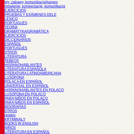
gry, zabawy, komunikacja/juegos
mówienie, konwersacje, komunikacja
EJERCICIOS
PRUEBAS Y EXÁMENES DELE
LÉXICO
PORTUGUÉS
TEORÍA
GRAMATYKA/GRAMÁTICA
EJERCICIOS
DICCIONARIOS
ESPAÑOL
PORTUGUÉS
OTROS
LITERATURA
TEBEOS
HISPANOHABLANTES
LITERATURA ESPAÑOLA
LITERATURA LATINOAMERICANA
LUSÓFONA
POLACA EN ESPAÑOL
UNIVERSAL EN ESPAÑOL
HISPANOHABLANTES EN POLACO
LUSÓFONA EN POLACO
PARA NIÑOS EN POLACO
PARA NIÑOS EN ESPAÑOL
BIOGRAFÍAS
OTROS
relatos
KRYMINAŁY
BOOKS IN ENGLISH
NIÑOS
LITERATURA EN ESPAÑOL