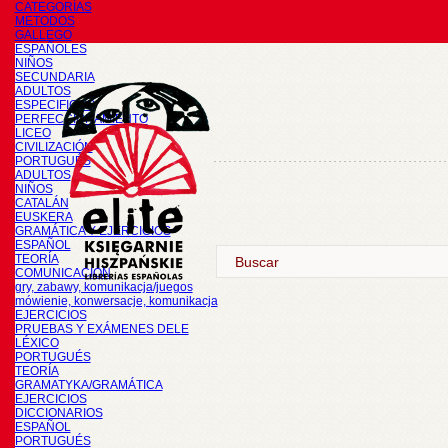
CATEGORÍAS
METODOS
GALLEGO
ESPAÑOLES
NIÑOS
SECUNDARIA
ADULTOS
ESPECIFICOS
PERFECCIONAMIENTO
LICEO
CIVILIZACIÓN
PORTUGUÉS
ADULTOS
NIÑOS
CATALÁN
EUSKERA
GRAMÁTICA Y EJERCICIOS
ESPAÑOL
TEORÍA
COMUNICACIÓN
gry, zabawy, komunikacja/juegos
mówienie, konwersacje, komunikacja
EJERCICIOS
PRUEBAS Y EXÁMENES DELE
LÉXICO
PORTUGUÉS
TEORÍA
GRAMATYKA/GRAMÁTICA
EJERCICIOS
DICCIONARIOS
ESPAÑOL
PORTUGUÉS