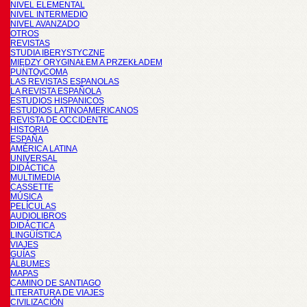
NIVEL ELEMENTAL
NIVEL INTERMEDIO
NIVEL AVANZADO
OTROS
REVISTAS
STUDIA IBERYSTYCZNE
MIĘDZY ORYGINAŁEM A PRZEKŁADEM
PUNTOyCOMA
LAS REVISTAS ESPANOLAS
LA REVISTA ESPAÑOLA
ESTUDIOS HISPANICOS
ESTUDIOS LATINOAMERICANOS
REVISTA DE OCCIDENTE
HISTORIA
ESPAÑA
AMÉRICA LATINA
UNIVERSAL
DIDÁCTICA
MULTIMEDIA
CASSETTE
MÚSICA
PELÍCULAS
AUDIOLIBROS
DIDÁCTICA
LINGÜÍSTICA
VIAJES
GUÍAS
ÁLBUMES
MAPAS
CAMINO DE SANTIAGO
LITERATURA DE VIAJES
CIVILIZACIÓN