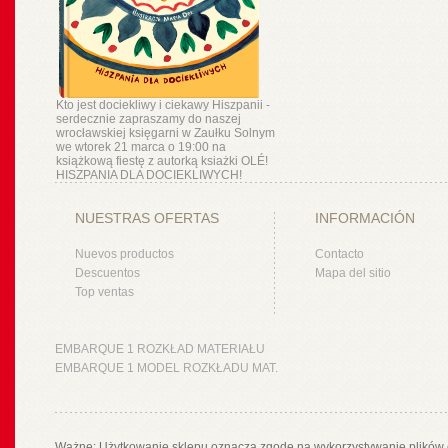
Kto jest dociekliwy i ciekawy Hiszpanii -
serdecznie zapraszamy do naszej
wrocławskiej księgarni w Zaułku Solnym
we wtorek 21 marca o 19:00 na
książkową fiestę z autorką ksiażki OLÉ!
HISZPANIA DLA DOCIEKLIWYCH!
NUESTRAS OFERTAS
INFORMACIÓN
Nuevos productos
Contacto
Descuentos
Mapa del sitio
Top ventas
EMBARQUE 1 ROZKŁAD MATERIAŁU
EMBARQUE 1 MODEL ROZKŁADU MAT.
Ważne: Użytkowanie sklepu oznacza zgodę na wykorzystywanie plików 