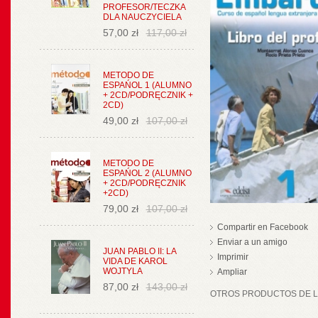
PROFESOR/TECZKA
DLA NAUCZYCIELA
57,00 zł
117,00 zł
METODO DE
ESPAŃOL 1 (ALUMNO
+ 2CD/PODRĘCZNIK +
2CD)
49,00 zł
107,00 zł
METODO DE
ESPAŃOL 2 (ALUMNO
+ 2CD/PODRĘCZNIK
+2CD)
79,00 zł
107,00 zł
Compartir en Facebook
Enviar a un amigo
JUAN PABLO II: LA
Imprimir
VIDA DE KAROL
WOJTYLA
Ampliar
87,00 zł
143,00 zł
OTROS PRODUCTOS DE LA