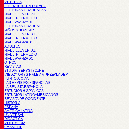
METODOS
LITERATURA EN POLACO
LECTURAS GRADUADAS
NIVEL ELEMENTAL
NIVEL INTERMEDIO
NIVEL AVANZADO
LECTURAS GRADUAD
NIÑOS Y JÓVENES
NIVEL ELEMENTAL
NIVEL INTERMEDIO
NIVEL AVANZADO
ADULTOS
NIVEL ELEMENTAL
NIVEL INTERMEDIO
NIVEL AVANZADO
OTROS
REVISTAS
STUDIA IBERYSTYCZNE
MIĘDZY ORYGINAŁEM A PRZEKŁADEM
PUNTOyCOMA
LAS REVISTAS ESPANOLAS
LA REVISTA ESPAÑOLA
ESTUDIOS HISPANICOS
ESTUDIOS LATINOAMERICANOS
REVISTA DE OCCIDENTE
HISTORIA
ESPAÑA
AMÉRICA LATINA
UNIVERSAL
DIDÁCTICA
MULTIMEDIA
CASSETTE