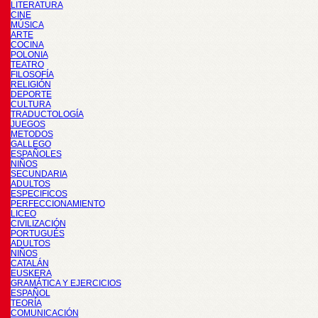
LITERATURA
CINE
MÚSICA
ARTE
COCINA
POLONIA
TEATRO
FILOSOFÍA
RELIGIÓN
DEPORTE
CULTURA
TRADUCTOLOGÍA
JUEGOS
METODOS
GALLEGO
ESPAÑOLES
NIÑOS
SECUNDARIA
ADULTOS
ESPECIFICOS
PERFECCIONAMIENTO
LICEO
CIVILIZACIÓN
PORTUGUÉS
ADULTOS
NIÑOS
CATALÁN
EUSKERA
GRAMÁTICA Y EJERCICIOS
ESPAÑOL
TEORÍA
COMUNICACIÓN