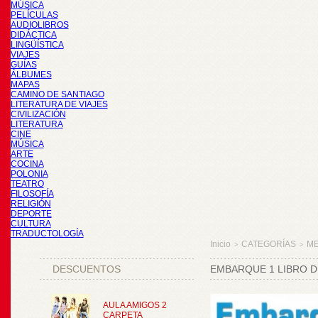
MÚSICA
PELÍCULAS
AUDIOLIBROS
DIDÁCTICA
LINGÜÍSTICA
VIAJES
GUÍAS
ÁLBUMES
MAPAS
CAMINO DE SANTIAGO
LITERATURA DE VIAJES
CIVILIZACIÓN
LITERATURA
CINE
MÚSICA
ARTE
COCINA
POLONIA
TEATRO
FILOSOFÍA
RELIGIÓN
DEPORTE
CULTURA
TRADUCTOLOGÍA
Inicio
CATEGORÍAS
M
>
>
DESCUENTOS
EMBARQUE 1 LIBRO 
AULA AMIGOS 2
CARPETA