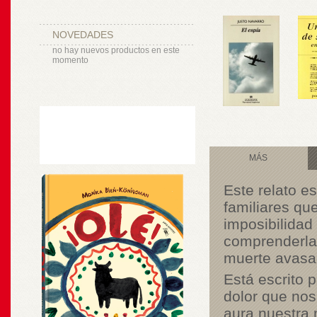
NOVEDADES
no hay nuevos productos en este
momento
MÁS
Este relato e
familiares que
imposibilidad
comprenderla.
muerte avasall
Está escrito 
dolor que no
aura nuestra