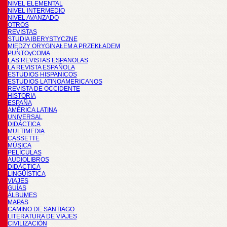
NIVEL ELEMENTAL
NIVEL INTERMEDIO
NIVEL AVANZADO
OTROS
REVISTAS
STUDIA IBERYSTYCZNE
MIĘDZY ORYGINAŁEM A PRZEKŁADEM
PUNTOyCOMA
LAS REVISTAS ESPANOLAS
LA REVISTA ESPAÑOLA
ESTUDIOS HISPANICOS
ESTUDIOS LATINOAMERICANOS
REVISTA DE OCCIDENTE
HISTORIA
ESPAÑA
AMÉRICA LATINA
UNIVERSAL
DIDÁCTICA
MULTIMEDIA
CASSETTE
MÚSICA
PELÍCULAS
AUDIOLIBROS
DIDÁCTICA
LINGÜÍSTICA
VIAJES
GUÍAS
ÁLBUMES
MAPAS
CAMINO DE SANTIAGO
LITERATURA DE VIAJES
CIVILIZACIÓN