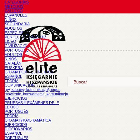
CATEGORÍAS
METODOS
GALLEGO
ESPAÑOLES
NIÑOS
SECUNDARIA
ADULTOS
ESPECIFICOS
PERFECCIONAMIENTO
LICEO
CIVILIZACIÓN
PORTUGUÉS
ADULTOS
NIÑOS
CATALÁN
EUSKERA
GRAMÁTICA Y EJERCICIOS
ESPAÑOL
TEORÍA
COMUNICACIÓN
gry, zabawy, komunikacja/juegos
mówienie, konwersacje, komunikacja
EJERCICIOS
PRUEBAS Y EXÁMENES DELE
LÉXICO
PORTUGUÉS
TEORÍA
GRAMATYKA/GRAMÁTICA
EJERCICIOS
DICCIONARIOS
ESPAÑOL
PORTUGUÉS