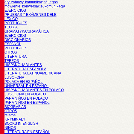
gry, zabawy, komunikacja/juegos
mówienie, konwersacje, komunikacja
EJERCICIOS
PRUEBAS Y EXÁMENES DELE
LÉXICO
PORTUGUÉS
TEORÍA
GRAMATYKA/GRAMÁTICA
EJERCICIOS
DICCIONARIOS
ESPAÑOL
PORTUGUÉS
OTROS
LITERATURA
TEBEOS
HISPANOHABLANTES
LITERATURA ESPAÑOLA
LITERATURA LATINOAMERICANA
LUSÓFONA
POLACA EN ESPAÑOL
UNIVERSAL EN ESPAÑOL
HISPANOHABLANTES EN POLACO
LUSÓFONA EN POLACO
PARA NIÑOS EN POLACO
PARA NIÑOS EN ESPAÑOL
BIOGRAFÍAS
OTROS
relatos
KRYMINAŁY
BOOKS IN ENGLISH
NIÑOS
LITERATURA EN ESPAÑOL