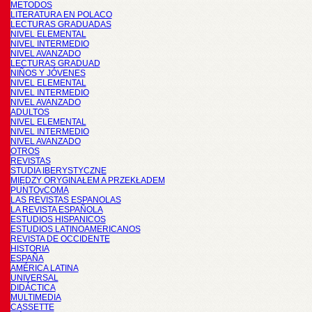
METODOS
LITERATURA EN POLACO
LECTURAS GRADUADAS
NIVEL ELEMENTAL
NIVEL INTERMEDIO
NIVEL AVANZADO
LECTURAS GRADUAD
NIÑOS Y JÓVENES
NIVEL ELEMENTAL
NIVEL INTERMEDIO
NIVEL AVANZADO
ADULTOS
NIVEL ELEMENTAL
NIVEL INTERMEDIO
NIVEL AVANZADO
OTROS
REVISTAS
STUDIA IBERYSTYCZNE
MIĘDZY ORYGINAŁEM A PRZEKŁADEM
PUNTOyCOMA
LAS REVISTAS ESPANOLAS
LA REVISTA ESPAÑOLA
ESTUDIOS HISPANICOS
ESTUDIOS LATINOAMERICANOS
REVISTA DE OCCIDENTE
HISTORIA
ESPAÑA
AMÉRICA LATINA
UNIVERSAL
DIDÁCTICA
MULTIMEDIA
CASSETTE