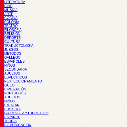
LITERATURA
CINE
MÚSICA
ARTE
COCINA
POLONIA
TEATRO
FILOSOFÍA
RELIGIÓN
DEPORTE
CULTURA
TRADUCTOLOGÍA
JUEGOS
METODOS
GALLEGO
ESPAÑOLES
NIÑOS
SECUNDARIA
ADULTOS
ESPECIFICOS
PERFECCIONAMIENTO
LICEO
CIVILIZACIÓN
PORTUGUÉS
ADULTOS
NIÑOS
CATALÁN
EUSKERA
GRAMÁTICA Y EJERCICIOS
ESPAÑOL
TEORÍA
COMUNICACIÓN