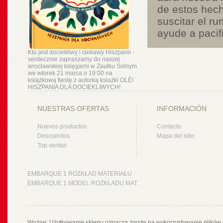
de estos hech
suscitar el r
ayude a pacifi
Kto jest dociekliwy i ciekawy Hiszpanii -
serdecznie zapraszamy do naszej
wrocławskiej księgarni w Zaułku Solnym
we wtorek 21 marca o 19:00 na
książkową fiestę z autorką ksiażki OLÉ!
HISZPANIA DLA DOCIEKLIWYCH!
NUESTRAS OFERTAS
INFORMACIÓN
Nuevos productos
Contacto
Descuentos
Mapa del sitio
Top ventas
EMBARQUE 1 ROZKŁAD MATERIAŁU
EMBARQUE 1 MODEL ROZKŁADU MAT.
Ważne: Użytkowanie sklepu oznacza zgodę na wykorzystywanie plików 