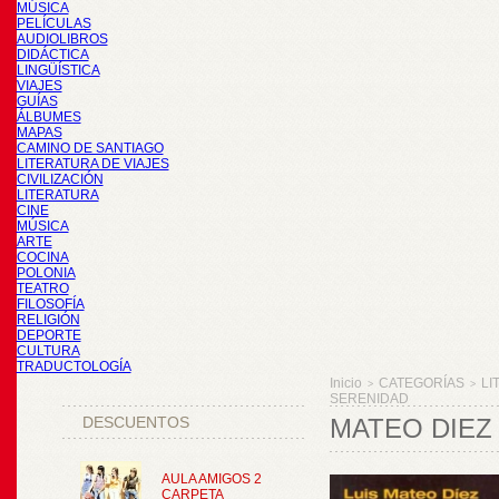
MÚSICA
PELÍCULAS
AUDIOLIBROS
DIDÁCTICA
LINGÜÍSTICA
VIAJES
GUÍAS
ÁLBUMES
MAPAS
CAMINO DE SANTIAGO
LITERATURA DE VIAJES
CIVILIZACIÓN
LITERATURA
CINE
MÚSICA
ARTE
COCINA
POLONIA
TEATRO
FILOSOFÍA
RELIGIÓN
DEPORTE
CULTURA
TRADUCTOLOGÍA
Inicio
CATEGORÍAS
LI
>
>
SERENIDAD
DESCUENTOS
MATEO DIEZ 
AULA AMIGOS 2
CARPETA