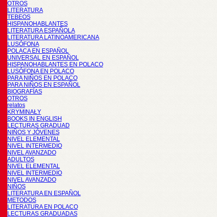
OTROS
LITERATURA
TEBEOS
HISPANOHABLANTES
LITERATURA ESPAÑOLA
LITERATURA LATINOAMERICANA
LUSÓFONA
POLACA EN ESPAÑOL
UNIVERSAL EN ESPAÑOL
HISPANOHABLANTES EN POLACO
LUSÓFONA EN POLACO
PARA NIÑOS EN POLACO
PARA NIÑOS EN ESPAÑOL
BIOGRAFÍAS
OTROS
relatos
KRYMINAŁY
BOOKS IN ENGLISH
LECTURAS GRADUAD
NIÑOS Y JÓVENES
NIVEL ELEMENTAL
NIVEL INTERMEDIO
NIVEL AVANZADO
ADULTOS
NIVEL ELEMENTAL
NIVEL INTERMEDIO
NIVEL AVANZADO
NIÑOS
LITERATURA EN ESPAÑOL
METODOS
LITERATURA EN POLACO
LECTURAS GRADUADAS