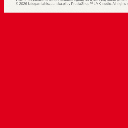
© 2026 ksiegarniahiszpanska.pl by
PrestaShop
™
LMK studio
. All rights