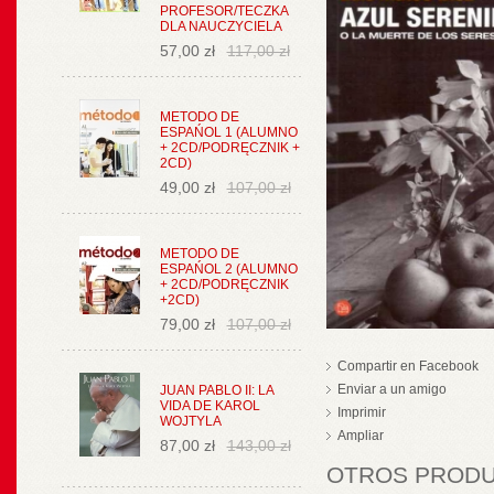
PROFESOR/TECZKA
DLA NAUCZYCIELA
57,00 zł
117,00 zł
METODO DE
ESPAŃOL 1 (ALUMNO
+ 2CD/PODRĘCZNIK +
2CD)
49,00 zł
107,00 zł
METODO DE
ESPAŃOL 2 (ALUMNO
+ 2CD/PODRĘCZNIK
+2CD)
79,00 zł
107,00 zł
Compartir en Facebook
Enviar a un amigo
JUAN PABLO II: LA
VIDA DE KAROL
Imprimir
WOJTYLA
Ampliar
87,00 zł
143,00 zł
OTROS PRODUC