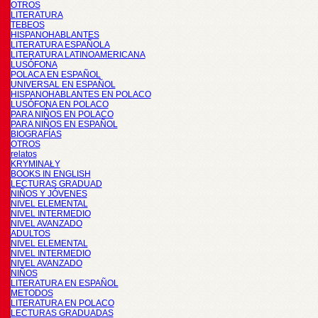
OTROS
LITERATURA
TEBEOS
HISPANOHABLANTES
LITERATURA ESPAÑOLA
LITERATURA LATINOAMERICANA
LUSÓFONA
POLACA EN ESPAÑOL
UNIVERSAL EN ESPAÑOL
HISPANOHABLANTES EN POLACO
LUSÓFONA EN POLACO
PARA NIÑOS EN POLACO
PARA NIÑOS EN ESPAÑOL
BIOGRAFÍAS
OTROS
relatos
KRYMINAŁY
BOOKS IN ENGLISH
LECTURAS GRADUAD
NIÑOS Y JÓVENES
NIVEL ELEMENTAL
NIVEL INTERMEDIO
NIVEL AVANZADO
ADULTOS
NIVEL ELEMENTAL
NIVEL INTERMEDIO
NIVEL AVANZADO
NIÑOS
LITERATURA EN ESPAÑOL
METODOS
LITERATURA EN POLACO
LECTURAS GRADUADAS