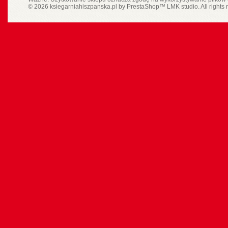
© 2026 ksiegarniahiszpanska.pl by
PrestaShop
™
LMK studio
. All rights