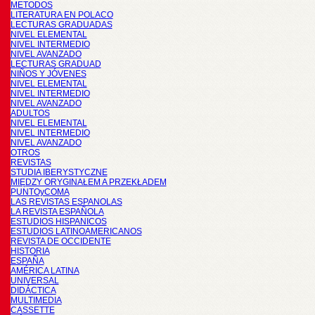
METODOS
LITERATURA EN POLACO
LECTURAS GRADUADAS
NIVEL ELEMENTAL
NIVEL INTERMEDIO
NIVEL AVANZADO
LECTURAS GRADUAD
NIÑOS Y JÓVENES
NIVEL ELEMENTAL
NIVEL INTERMEDIO
NIVEL AVANZADO
ADULTOS
NIVEL ELEMENTAL
NIVEL INTERMEDIO
NIVEL AVANZADO
OTROS
REVISTAS
STUDIA IBERYSTYCZNE
MIĘDZY ORYGINAŁEM A PRZEKŁADEM
PUNTOyCOMA
LAS REVISTAS ESPANOLAS
LA REVISTA ESPAÑOLA
ESTUDIOS HISPANICOS
ESTUDIOS LATINOAMERICANOS
REVISTA DE OCCIDENTE
HISTORIA
ESPAÑA
AMÉRICA LATINA
UNIVERSAL
DIDÁCTICA
MULTIMEDIA
CASSETTE