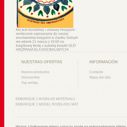
Kto jest dociekliwy i ciekawy Hiszpanii -
serdecznie zapraszamy do naszej
wrocławskiej księgarni w Zaułku Solnym
we wtorek 21 marca o 19:00 na
książkową fiestę z autorką ksiażki OLÉ!
HISZPANIA DLA DOCIEKLIWYCH!
NUESTRAS OFERTAS
INFORMACIÓN
Nuevos productos
Contacto
Descuentos
Mapa del sitio
Top ventas
EMBARQUE 1 ROZKŁAD MATERIAŁU
EMBARQUE 1 MODEL ROZKŁADU MAT.
Ważne: Użytkowanie sklepu oznacza zgodę na wykorzystywanie plików 