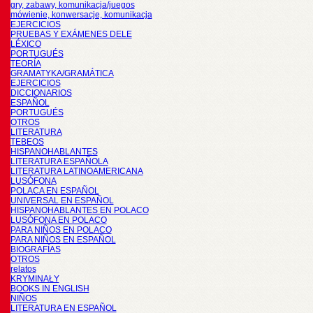
gry, zabawy, komunikacja/juegos
mówienie, konwersacje, komunikacja
EJERCICIOS
PRUEBAS Y EXÁMENES DELE
LÉXICO
PORTUGUÉS
TEORÍA
GRAMATYKA/GRAMÁTICA
EJERCICIOS
DICCIONARIOS
ESPAÑOL
PORTUGUÉS
OTROS
LITERATURA
TEBEOS
HISPANOHABLANTES
LITERATURA ESPAÑOLA
LITERATURA LATINOAMERICANA
LUSÓFONA
POLACA EN ESPAÑOL
UNIVERSAL EN ESPAÑOL
HISPANOHABLANTES EN POLACO
LUSÓFONA EN POLACO
PARA NIÑOS EN POLACO
PARA NIÑOS EN ESPAÑOL
BIOGRAFÍAS
OTROS
relatos
KRYMINAŁY
BOOKS IN ENGLISH
NIÑOS
LITERATURA EN ESPAÑOL