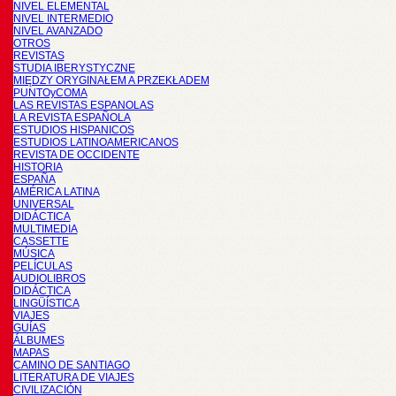
NIVEL ELEMENTAL
NIVEL INTERMEDIO
NIVEL AVANZADO
OTROS
REVISTAS
STUDIA IBERYSTYCZNE
MIĘDZY ORYGINAŁEM A PRZEKŁADEM
PUNTOyCOMA
LAS REVISTAS ESPANOLAS
LA REVISTA ESPAÑOLA
ESTUDIOS HISPANICOS
ESTUDIOS LATINOAMERICANOS
REVISTA DE OCCIDENTE
HISTORIA
ESPAÑA
AMÉRICA LATINA
UNIVERSAL
DIDÁCTICA
MULTIMEDIA
CASSETTE
MÚSICA
PELÍCULAS
AUDIOLIBROS
DIDÁCTICA
LINGÜÍSTICA
VIAJES
GUÍAS
ÁLBUMES
MAPAS
CAMINO DE SANTIAGO
LITERATURA DE VIAJES
CIVILIZACIÓN