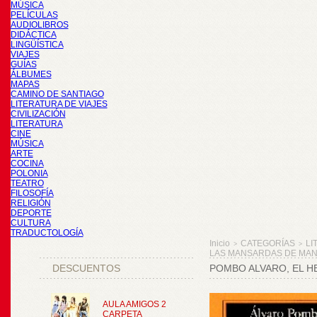
MÚSICA
PELÍCULAS
AUDIOLIBROS
DIDÁCTICA
LINGÜÍSTICA
VIAJES
GUÍAS
ÁLBUMES
MAPAS
CAMINO DE SANTIAGO
LITERATURA DE VIAJES
CIVILIZACIÓN
LITERATURA
CINE
MÚSICA
ARTE
COCINA
POLONIA
TEATRO
FILOSOFÍA
RELIGIÓN
DEPORTE
CULTURA
TRADUCTOLOGÍA
Inicio
CATEGORÍAS
LI
>
>
LAS MANSARDAS DE MA
DESCUENTOS
POMBO ALVARO, EL 
AULA AMIGOS 2
CARPETA