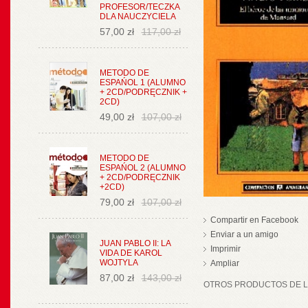
PROFESOR/TECZKA
DLA NAUCZYCIELA
57,00 zł
117,00 zł
METODO DE
ESPAŃOL 1 (ALUMNO
+ 2CD/PODRĘCZNIK +
2CD)
49,00 zł
107,00 zł
METODO DE
ESPAŃOL 2 (ALUMNO
+ 2CD/PODRĘCZNIK
+2CD)
79,00 zł
107,00 zł
Compartir en Facebook
Enviar a un amigo
JUAN PABLO II: LA
Imprimir
VIDA DE KAROL
WOJTYLA
Ampliar
87,00 zł
143,00 zł
OTROS PRODUCTOS DE LA