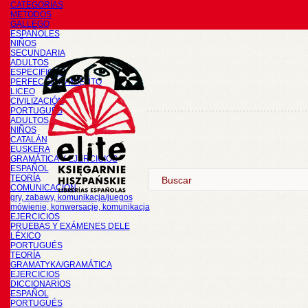
CATEGORÍAS
METODOS
GALLEGO
ESPAÑOLES
NIÑOS
SECUNDARIA
ADULTOS
ESPECIFICOS
PERFECCIONAMIENTO
LICEO
CIVILIZACIÓN
PORTUGUÉS
ADULTOS
NIÑOS
CATALÁN
EUSKERA
GRAMÁTICA Y EJERCICIOS
ESPAÑOL
TEORÍA
COMUNICACIÓN
gry, zabawy, komunikacja/juegos
mówienie, konwersacje, komunikacja
EJERCICIOS
PRUEBAS Y EXÁMENES DELE
LÉXICO
PORTUGUÉS
TEORÍA
GRAMATYKA/GRAMÁTICA
EJERCICIOS
DICCIONARIOS
ESPAÑOL
PORTUGUÉS