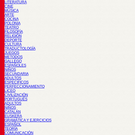
LITERATURA
CINE
MÚSICA
ARTE
COCINA
POLONIA
TEATRO
FILOSOFÍA
RELIGIÓN
DEPORTE
CULTURA
TRADUCTOLOGÍA
JUEGOS
METODOS
GALLEGO
ESPAÑOLES
NIÑOS
SECUNDARIA
ADULTOS
ESPECIFICOS
PERFECCIONAMIENTO
LICEO
CIVILIZACIÓN
PORTUGUÉS
ADULTOS
NIÑOS
CATALÁN
EUSKERA
GRAMÁTICA Y EJERCICIOS
ESPAÑOL
TEORÍA
COMUNICACIÓN