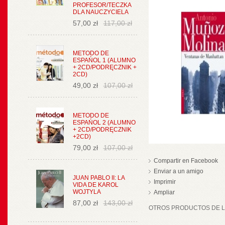
PROFESOR/TECZKA
DLA NAUCZYCIELA
57,00 zł
117,00 zł
METODO DE
ESPAŃOL 1 (ALUMNO
+ 2CD/PODRĘCZNIK +
2CD)
49,00 zł
107,00 zł
METODO DE
ESPAŃOL 2 (ALUMNO
+ 2CD/PODRĘCZNIK
+2CD)
79,00 zł
107,00 zł
Compartir en Facebook
Enviar a un amigo
JUAN PABLO II: LA
Imprimir
VIDA DE KAROL
WOJTYLA
Ampliar
87,00 zł
143,00 zł
OTROS PRODUCTOS DE LA