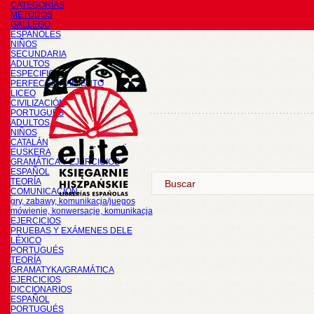
CATEGORÍAS
METODOS
GALLEGO
ESPAÑOLES
NIÑOS
SECUNDARIA
ADULTOS
ESPECIFICOS
PERFECCIONAMIENTO
LICEO
CIVILIZACIÓN
PORTUGUÉS
ADULTOS
NIÑOS
CATALÁN
EUSKERA
GRAMÁTICA Y EJERCICIOS
ESPAÑOL
TEORÍA
COMUNICACIÓN
gry, zabawy, komunikacja/juegos
mówienie, konwersacje, komunikacja
EJERCICIOS
PRUEBAS Y EXÁMENES DELE
LÉXICO
PORTUGUÉS
TEORÍA
GRAMATYKA/GRAMÁTICA
EJERCICIOS
DICCIONARIOS
ESPAÑOL
PORTUGUÉS