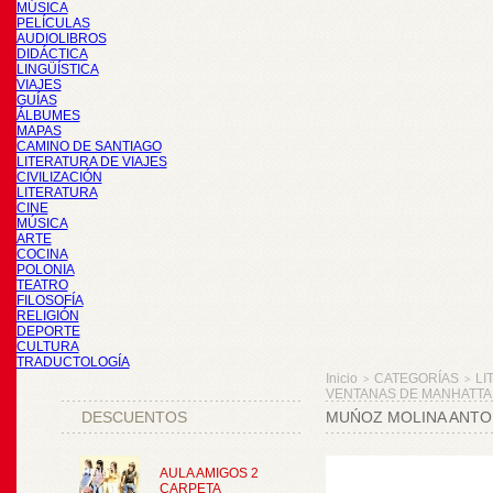
MÚSICA
PELÍCULAS
AUDIOLIBROS
DIDÁCTICA
LINGÜÍSTICA
VIAJES
GUÍAS
ÁLBUMES
MAPAS
CAMINO DE SANTIAGO
LITERATURA DE VIAJES
CIVILIZACIÓN
LITERATURA
CINE
MÚSICA
ARTE
COCINA
POLONIA
TEATRO
FILOSOFÍA
RELIGIÓN
DEPORTE
CULTURA
TRADUCTOLOGÍA
Inicio
CATEGORÍAS
LI
>
>
VENTANAS DE MANHATTA
DESCUENTOS
MUŃOZ MOLINA ANTO
AULA AMIGOS 2
CARPETA