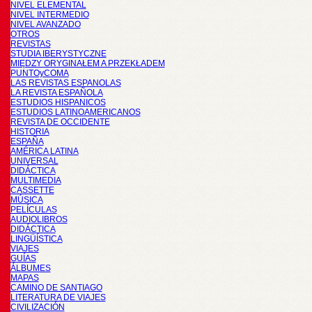
NIVEL ELEMENTAL
NIVEL INTERMEDIO
NIVEL AVANZADO
OTROS
REVISTAS
STUDIA IBERYSTYCZNE
MIĘDZY ORYGINAŁEM A PRZEKŁADEM
PUNTOyCOMA
LAS REVISTAS ESPANOLAS
LA REVISTA ESPAÑOLA
ESTUDIOS HISPANICOS
ESTUDIOS LATINOAMERICANOS
REVISTA DE OCCIDENTE
HISTORIA
ESPAÑA
AMÉRICA LATINA
UNIVERSAL
DIDÁCTICA
MULTIMEDIA
CASSETTE
MÚSICA
PELÍCULAS
AUDIOLIBROS
DIDÁCTICA
LINGÜÍSTICA
VIAJES
GUÍAS
ÁLBUMES
MAPAS
CAMINO DE SANTIAGO
LITERATURA DE VIAJES
CIVILIZACIÓN