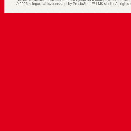
© 2026 ksiegarniahiszpanska.pl by
PrestaShop
™
LMK studio
. All rights