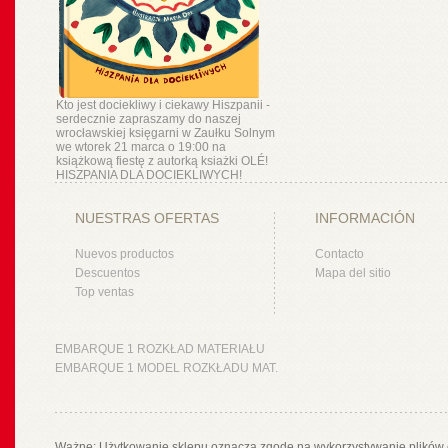
Kto jest dociekliwy i ciekawy Hiszpanii -
serdecznie zapraszamy do naszej
wrocławskiej księgarni w Zaułku Solnym
we wtorek 21 marca o 19:00 na
książkową fiestę z autorką ksiażki OLÉ!
HISZPANIA DLA DOCIEKLIWYCH!
NUESTRAS OFERTAS
INFORMACIÓN
Nuevos productos
Contacto
Descuentos
Mapa del sitio
Top ventas
EMBARQUE 1 ROZKŁAD MATERIAŁU
EMBARQUE 1 MODEL ROZKŁADU MAT.
Ważne: Użytkowanie sklepu oznacza zgodę na wykorzystywanie plików 