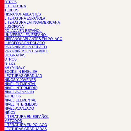
OTROS
LITERATURA
TEBEOS
HISPANOHABLANTES
LITERATURA ESPAÑOLA
LITERATURA LATINOAMERICANA
LUSÓFONA
POLACA EN ESPAÑOL
UNIVERSAL EN ESPAÑOL
HISPANOHABLANTES EN POLACO
LUSÓFONA EN POLACO
PARA NIÑOS EN POLACO
PARA NIÑOS EN ESPAÑOL
BIOGRAFÍAS
OTROS
relatos
KRYMINAŁY
BOOKS IN ENGLISH
LECTURAS GRADUAD
NIÑOS Y JÓVENES
NIVEL ELEMENTAL
NIVEL INTERMEDIO
NIVEL AVANZADO
ADULTOS
NIVEL ELEMENTAL
NIVEL INTERMEDIO
NIVEL AVANZADO
NIÑOS
LITERATURA EN ESPAÑOL
METODOS
LITERATURA EN POLACO
LECTURAS GRADUADAS