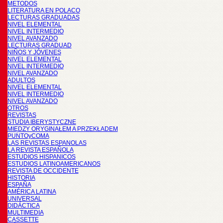
METODOS
LITERATURA EN POLACO
LECTURAS GRADUADAS
NIVEL ELEMENTAL
NIVEL INTERMEDIO
NIVEL AVANZADO
LECTURAS GRADUAD
NIÑOS Y JÓVENES
NIVEL ELEMENTAL
NIVEL INTERMEDIO
NIVEL AVANZADO
ADULTOS
NIVEL ELEMENTAL
NIVEL INTERMEDIO
NIVEL AVANZADO
OTROS
REVISTAS
STUDIA IBERYSTYCZNE
MIĘDZY ORYGINAŁEM A PRZEKŁADEM
PUNTOyCOMA
LAS REVISTAS ESPANOLAS
LA REVISTA ESPAÑOLA
ESTUDIOS HISPANICOS
ESTUDIOS LATINOAMERICANOS
REVISTA DE OCCIDENTE
HISTORIA
ESPAÑA
AMÉRICA LATINA
UNIVERSAL
DIDÁCTICA
MULTIMEDIA
CASSETTE