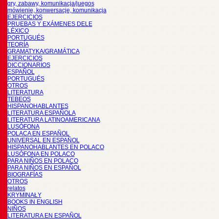
gry, zabawy, komunikacja/juegos
mówienie, konwersacje, komunikacja
EJERCICIOS
PRUEBAS Y EXÁMENES DELE
LÉXICO
PORTUGUÉS
TEORÍA
GRAMATYKA/GRAMÁTICA
EJERCICIOS
DICCIONARIOS
ESPAÑOL
PORTUGUÉS
OTROS
LITERATURA
TEBEOS
HISPANOHABLANTES
LITERATURA ESPAÑOLA
LITERATURA LATINOAMERICANA
LUSÓFONA
POLACA EN ESPAÑOL
UNIVERSAL EN ESPAÑOL
HISPANOHABLANTES EN POLACO
LUSÓFONA EN POLACO
PARA NIÑOS EN POLACO
PARA NIÑOS EN ESPAÑOL
BIOGRAFÍAS
OTROS
relatos
KRYMINAŁY
BOOKS IN ENGLISH
NIÑOS
LITERATURA EN ESPAÑOL