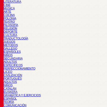
LITERATURA
CINE
MÚSICA
ARTE
COCINA
POLONIA
TEATRO
FILOSOFÍA
RELIGIÓN
DEPORTE
CULTURA
TRADUCTOLOGÍA
JUEGOS
METODOS
GALLEGO
ESPAÑOLES
NIÑOS
SECUNDARIA
ADULTOS
ESPECIFICOS
PERFECCIONAMIENTO
LICEO
CIVILIZACIÓN
PORTUGUÉS
ADULTOS
NIÑOS
CATALÁN
EUSKERA
GRAMÁTICA Y EJERCICIOS
ESPAÑOL
TEORÍA
COMUNICACIÓN