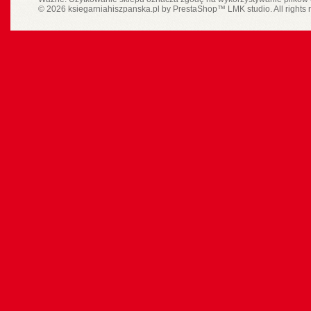
© 2026 ksiegarniahiszpanska.pl by
PrestaShop
™
LMK studio
. All rights