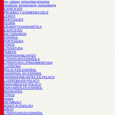
gry, zabawy, komunikacja/juegos
mówienie, konwersacje, komunikacja
EJERCICIOS
PRUEBAS Y EXÁMENES DELE
LÉXICO
PORTUGUÉS
TEORÍA
GRAMATYKA/GRAMÁTICA
EJERCICIOS
DICCIONARIOS
ESPAÑOL
PORTUGUÉS
OTROS
LITERATURA
TEBEOS
HISPANOHABLANTES
LITERATURA ESPAÑOLA
LITERATURA LATINOAMERICANA
LUSÓFONA
POLACA EN ESPAÑOL
UNIVERSAL EN ESPAÑOL
HISPANOHABLANTES EN POLACO
LUSÓFONA EN POLACO
PARA NIÑOS EN POLACO
PARA NIÑOS EN ESPAÑOL
BIOGRAFÍAS
OTROS
relatos
KRYMINAŁY
BOOKS IN ENGLISH
NIÑOS
LITERATURA EN ESPAÑOL