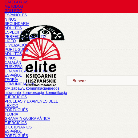
CATEGORÍAS
METODOS
GALLEGO
ESPAÑOLES
NIÑOS
SECUNDARIA
ADULTOS
ESPECIFICOS
PERFECCIONAMIENTO
LICEO
CIVILIZACIÓN
PORTUGUÉS
ADULTOS
NIÑOS
CATALÁN
EUSKERA
GRAMÁTICA Y EJERCICIOS
ESPAÑOL
TEORÍA
COMUNICACIÓN
gry, zabawy, komunikacja/juegos
mówienie, konwersacje, komunikacja
EJERCICIOS
PRUEBAS Y EXÁMENES DELE
LÉXICO
PORTUGUÉS
TEORÍA
GRAMATYKA/GRAMÁTICA
EJERCICIOS
DICCIONARIOS
ESPAÑOL
PORTUGUÉS