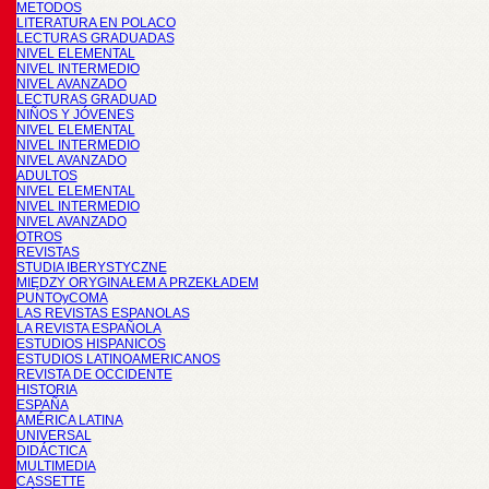
METODOS
LITERATURA EN POLACO
LECTURAS GRADUADAS
NIVEL ELEMENTAL
NIVEL INTERMEDIO
NIVEL AVANZADO
LECTURAS GRADUAD
NIÑOS Y JÓVENES
NIVEL ELEMENTAL
NIVEL INTERMEDIO
NIVEL AVANZADO
ADULTOS
NIVEL ELEMENTAL
NIVEL INTERMEDIO
NIVEL AVANZADO
OTROS
REVISTAS
STUDIA IBERYSTYCZNE
MIĘDZY ORYGINAŁEM A PRZEKŁADEM
PUNTOyCOMA
LAS REVISTAS ESPANOLAS
LA REVISTA ESPAÑOLA
ESTUDIOS HISPANICOS
ESTUDIOS LATINOAMERICANOS
REVISTA DE OCCIDENTE
HISTORIA
ESPAÑA
AMÉRICA LATINA
UNIVERSAL
DIDÁCTICA
MULTIMEDIA
CASSETTE