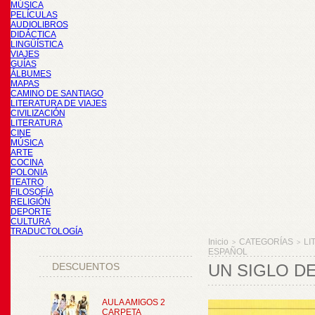
MÚSICA
PELÍCULAS
AUDIOLIBROS
DIDÁCTICA
LINGÜÍSTICA
VIAJES
GUÍAS
ÁLBUMES
MAPAS
CAMINO DE SANTIAGO
LITERATURA DE VIAJES
CIVILIZACIÓN
LITERATURA
CINE
MÚSICA
ARTE
COCINA
POLONIA
TEATRO
FILOSOFÍA
RELIGIÓN
DEPORTE
CULTURA
TRADUCTOLOGÍA
Inicio
CATEGORÍAS
LI
>
>
ESPAÑOL
DESCUENTOS
UN SIGLO D
AULA AMIGOS 2
CARPETA