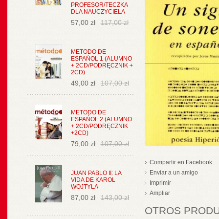
PROFESOR/TECZKA
DLA NAUCZYCIELA
57,00 zł
117,00 zł
METODO DE
ESPAŃOL 1 (ALUMNO
+ 2CD/PODRĘCZNIK +
2CD)
49,00 zł
107,00 zł
METODO DE
ESPAŃOL 2 (ALUMNO
+ 2CD/PODRĘCZNIK
+2CD)
79,00 zł
107,00 zł
Compartir en Facebook
Enviar a un amigo
JUAN PABLO II: LA
VIDA DE KAROL
Imprimir
WOJTYLA
Ampliar
87,00 zł
143,00 zł
OTROS PRODUC