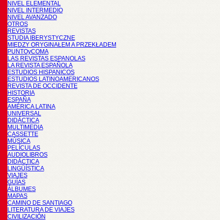
NIVEL ELEMENTAL
NIVEL INTERMEDIO
NIVEL AVANZADO
OTROS
REVISTAS
STUDIA IBERYSTYCZNE
MIĘDZY ORYGINAŁEM A PRZEKŁADEM
PUNTOyCOMA
LAS REVISTAS ESPANOLAS
LA REVISTA ESPAÑOLA
ESTUDIOS HISPANICOS
ESTUDIOS LATINOAMERICANOS
REVISTA DE OCCIDENTE
HISTORIA
ESPAÑA
AMÉRICA LATINA
UNIVERSAL
DIDÁCTICA
MULTIMEDIA
CASSETTE
MÚSICA
PELÍCULAS
AUDIOLIBROS
DIDÁCTICA
LINGÜÍSTICA
VIAJES
GUÍAS
ÁLBUMES
MAPAS
CAMINO DE SANTIAGO
LITERATURA DE VIAJES
CIVILIZACIÓN