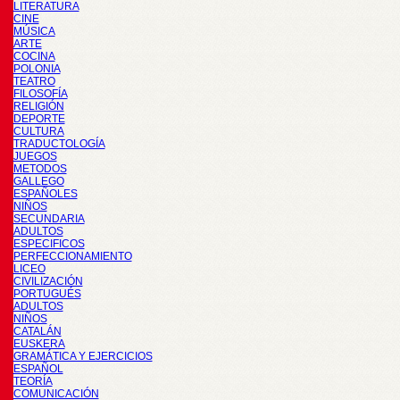
LITERATURA
CINE
MÚSICA
ARTE
COCINA
POLONIA
TEATRO
FILOSOFÍA
RELIGIÓN
DEPORTE
CULTURA
TRADUCTOLOGÍA
JUEGOS
METODOS
GALLEGO
ESPAÑOLES
NIÑOS
SECUNDARIA
ADULTOS
ESPECIFICOS
PERFECCIONAMIENTO
LICEO
CIVILIZACIÓN
PORTUGUÉS
ADULTOS
NIÑOS
CATALÁN
EUSKERA
GRAMÁTICA Y EJERCICIOS
ESPAÑOL
TEORÍA
COMUNICACIÓN