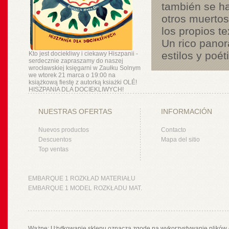
también se ha
otros muertos
los propios te
Un rico panor
estilos y poé
Kto jest dociekliwy i ciekawy Hiszpanii -
serdecznie zapraszamy do naszej
wrocławskiej księgarni w Zaułku Solnym
we wtorek 21 marca o 19:00 na
książkową fiestę z autorką ksiażki OLÉ!
HISZPANIA DLA DOCIEKLIWYCH!
NUESTRAS OFERTAS
INFORMACIÓN
Nuevos productos
Contacto
Descuentos
Mapa del sitio
Top ventas
EMBARQUE 1 ROZKŁAD MATERIAŁU
EMBARQUE 1 MODEL ROZKŁADU MAT.
Ważne: Użytkowanie sklepu oznacza zgodę na wykorzystywanie plików 