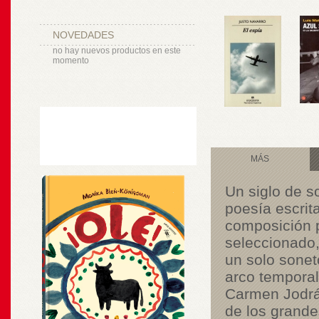
NOVEDADES
no hay nuevos productos en este
momento
MÁS
Un siglo de s
poesía escrit
composición p
seleccionado,
un solo sone
arco tempora
Carmen Jodrá.
de los grande