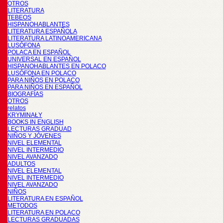
OTROS
LITERATURA
TEBEOS
HISPANOHABLANTES
LITERATURA ESPAÑOLA
LITERATURA LATINOAMERICANA
LUSÓFONA
POLACA EN ESPAÑOL
UNIVERSAL EN ESPAÑOL
HISPANOHABLANTES EN POLACO
LUSÓFONA EN POLACO
PARA NIÑOS EN POLACO
PARA NIÑOS EN ESPAÑOL
BIOGRAFÍAS
OTROS
relatos
KRYMINAŁY
BOOKS IN ENGLISH
LECTURAS GRADUAD
NIÑOS Y JÓVENES
NIVEL ELEMENTAL
NIVEL INTERMEDIO
NIVEL AVANZADO
ADULTOS
NIVEL ELEMENTAL
NIVEL INTERMEDIO
NIVEL AVANZADO
NIÑOS
LITERATURA EN ESPAÑOL
METODOS
LITERATURA EN POLACO
LECTURAS GRADUADAS