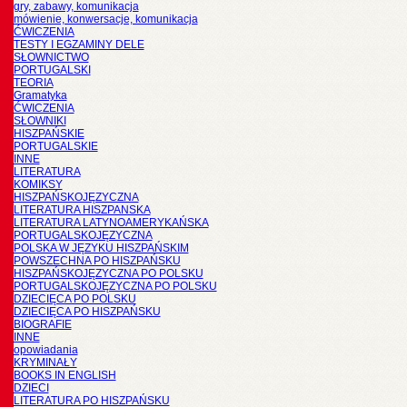
gry, zabawy, komunikacja
mówienie, konwersacje, komunikacja
ĆWICZENIA
TESTY I EGZAMINY DELE
SŁOWNICTWO
PORTUGALSKI
TEORIA
Gramatyka
ĆWICZENIA
SŁOWNIKI
HISZPAŃSKIE
PORTUGALSKIE
INNE
LITERATURA
KOMIKSY
HISZPAŃSKOJĘZYCZNA
LITERATURA HISZPANSKA
LITERATURA LATYNOAMERYKAŃSKA
PORTUGALSKOJĘZYCZNA
POLSKA W JĘZYKU HISZPAŃSKIM
POWSZECHNA PO HISZPAŃSKU
HISZPAŃSKOJĘZYCZNA PO POLSKU
PORTUGALSKOJĘZYCZNA PO POLSKU
DZIECIĘCA PO POLSKU
DZIECIĘCA PO HISZPAŃSKU
BIOGRAFIE
INNE
opowiadania
KRYMINAŁY
BOOKS IN ENGLISH
DZIECI
LITERATURA PO HISZPAŃSKU