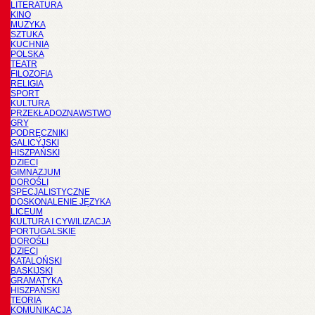
LITERATURA
KINO
MUZYKA
SZTUKA
KUCHNIA
POLSKA
TEATR
FILOZOFIA
RELIGIA
SPORT
KULTURA
PRZEKŁADOZNAWSTWO
GRY
PODRĘCZNIKI
GALICYJSKI
HISZPAŃSKI
DZIECI
GIMNAZJUM
DOROŚLI
SPECJALISTYCZNE
DOSKONALENIE JĘZYKA
LICEUM
KULTURA I CYWILIZACJA
PORTUGALSKIE
DOROŚLI
DZIECI
KATALOŃSKI
BASKIJSKI
GRAMATYKA
HISZPAŃSKI
TEORIA
KOMUNIKACJA