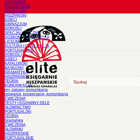
KATEGORIE
PODRĘCZNIKI
GALICYJSKI
HISZPAŃSKI
DZIECI
GIMNAZJUM
DOROŚLI
SPECJALISTYCZNE
DOSKONALENIE JĘZYKA
LICEUM
KULTURA I CYWILIZACJA
PORTUGALSKIE
DOROŚLI
DZIECI
KATALOŃSKI
BASKIJSKI
GRAMATYKA
HISZPAŃSKI
TEORIA
KOMUNIKACJA
gry, zabawy, komunikacja
mówienie, konwersacje, komunikacja
ĆWICZENIA
TESTY I EGZAMINY DELE
SŁOWNICTWO
PORTUGALSKI
TEORIA
Gramatyka
ĆWICZENIA
SŁOWNIKI
HISZPAŃSKIE
PORTUGALSKIE