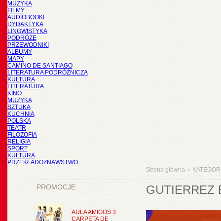
MUZYKA
FILMY
AUDIOBOOKI
DYDAKTYKA
LINGWISTYKA
PODRÓŻE
PRZEWODNIKI
ALBUMY
MAPY
CAMINO DE SANTIAGO
LITERATURA PODRÓŻNICZA
KULTURA
LITERATURA
KINO
MUZYKA
SZTUKA
KUCHNIA
POLSKA
TEATR
FILOZOFIA
RELIGIA
SPORT
KULTURA
PRZEKŁADOZNAWSTWO
Strona główna
KATEGOR
>
PROMOCJE
GUTIERREZ 
AULA AMIGOS 3
CARPETA DE