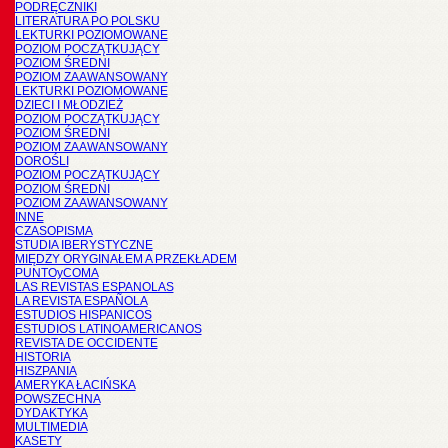
PODRĘCZNIKI
LITERATURA PO POLSKU
LEKTURKI POZIOMOWANE
POZIOM POCZĄTKUJĄCY
POZIOM ŚREDNI
POZIOM ZAAWANSOWANY
LEKTURKI POZIOMOWANE
DZIECI I MŁODZIEŻ
POZIOM POCZĄTKUJĄCY
POZIOM ŚREDNI
POZIOM ZAAWANSOWANY
DOROŚLI
POZIOM POCZĄTKUJĄCY
POZIOM ŚREDNI
POZIOM ZAAWANSOWANY
INNE
CZASOPISMA
STUDIA IBERYSTYCZNE
MIĘDZY ORYGINAŁEM A PRZEKŁADEM
PUNTOyCOMA
LAS REVISTAS ESPANOLAS
LA REVISTA ESPAÑOLA
ESTUDIOS HISPANICOS
ESTUDIOS LATINOAMERICANOS
REVISTA DE OCCIDENTE
HISTORIA
HISZPANIA
AMERYKA ŁACIŃSKA
POWSZECHNA
DYDAKTYKA
MULTIMEDIA
KASETY