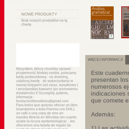
NOWE PRODUKTY
Brak nowych produktów na tą
chwilę
WIĘCEJ INFORMACJI
Wszystkim, którzy chcieliby sprawić
Este cuaderno
przyjemność bliskiej osobie, polecamy
kartę podarunkową - na dowolną,
presentan los
ustaloną kwotę - do wykorzystania w
naszej księgarni (od zaraz, wysyłkowo:)
numerosos eje
i wrocławskiej kawiarni (po wznowieniu
indicaciones 
działalności:)! Szczegóły, pytania,
informacje -
que comete el
fundacionlibroslibres@gmail.com.
Para todos que quieran ofrecer un libro
(mandamos a toda Polonia con DHL),
Además:
un
café o
una copa de vino en
nuestra
librería
en Wrocław (en cuanto
acabe la locura epidemiológica) - les
ofrecemos una tarjeta de regalo (la
1) Las activi