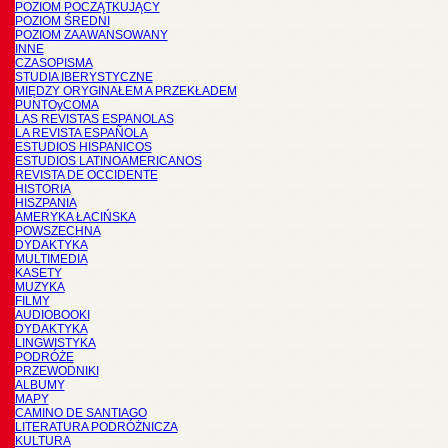
POZIOM POCZĄTKUJĄCY
POZIOM ŚREDNI
POZIOM ZAAWANSOWANY
INNE
CZASOPISMA
STUDIA IBERYSTYCZNE
MIĘDZY ORYGINAŁEM A PRZEKŁADEM
PUNTOyCOMA
LAS REVISTAS ESPANOLAS
LA REVISTA ESPAÑOLA
ESTUDIOS HISPANICOS
ESTUDIOS LATINOAMERICANOS
REVISTA DE OCCIDENTE
HISTORIA
HISZPANIA
AMERYKA ŁACIŃSKA
POWSZECHNA
DYDAKTYKA
MULTIMEDIA
KASETY
MUZYKA
FILMY
AUDIOBOOKI
DYDAKTYKA
LINGWISTYKA
PODRÓŻE
PRZEWODNIKI
ALBUMY
MAPY
CAMINO DE SANTIAGO
LITERATURA PODRÓŻNICZA
KULTURA