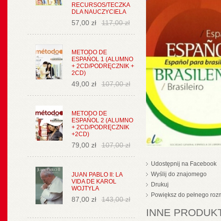
RECURSOS/TECZKA
DLA NAUCZYCIELA
57,00 zł
117,00 zł
METODO DE
ESPAŃOL 1 (ALUMNO
+ 2CD/PODRĘCZNIK +
2CD)
49,00 zł
107,00 zł
METODO DE
ESPAŃOL 2 (ALUMNO
+ 2CD/PODRĘCZNIK
+2CD)
79,00 zł
107,00 zł
Udostępnij na Facebook
Wyślij do znajomego
JUAN PABLO II: LA
VIDA DE KAROL
Drukuj
WOJTYLA
Powiększ do pełnego roz
87,00 zł
143,00 zł
INNE PRODUKT