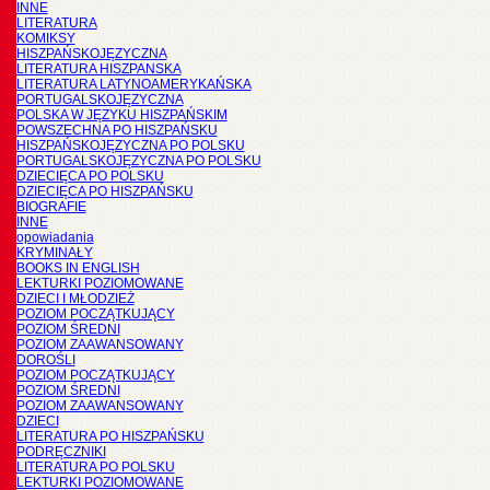
INNE
LITERATURA
KOMIKSY
HISZPAŃSKOJĘZYCZNA
LITERATURA HISZPANSKA
LITERATURA LATYNOAMERYKAŃSKA
PORTUGALSKOJĘZYCZNA
POLSKA W JĘZYKU HISZPAŃSKIM
POWSZECHNA PO HISZPAŃSKU
HISZPAŃSKOJĘZYCZNA PO POLSKU
PORTUGALSKOJĘZYCZNA PO POLSKU
DZIECIĘCA PO POLSKU
DZIECIĘCA PO HISZPAŃSKU
BIOGRAFIE
INNE
opowiadania
KRYMINAŁY
BOOKS IN ENGLISH
LEKTURKI POZIOMOWANE
DZIECI I MŁODZIEŻ
POZIOM POCZĄTKUJĄCY
POZIOM ŚREDNI
POZIOM ZAAWANSOWANY
DOROŚLI
POZIOM POCZĄTKUJĄCY
POZIOM ŚREDNI
POZIOM ZAAWANSOWANY
DZIECI
LITERATURA PO HISZPAŃSKU
PODRĘCZNIKI
LITERATURA PO POLSKU
LEKTURKI POZIOMOWANE