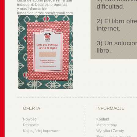
cuota de abono puede ser la que
indiquen). Detalles, preguntas
dificultad.
y
más
información:
fundacionlibroslibres@gmail.com.
2) El libro o
internet.
3) Un solucion
libro.
OFERTA
INFORMACJE
Nowości
Kontakt
Promocje
Mapa strony
Najczęściej kupowane
Wysyłka i Zwroty
Regulamin zakupów