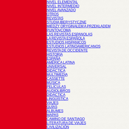
NIVEL ELEMENTAL
NIVEL INTERMEDIO
NIVEL AVANZADO
OTROS
REVISTAS
STUDIA IBERYSTYCZNE
MIĘDZY ORYGINAŁEM A PRZEKŁADEM
PUNTOyCOMA
LAS REVISTAS ESPANOLAS
LA REVISTA ESPAÑOLA
ESTUDIOS HISPANICOS
ESTUDIOS LATINOAMERICANOS
REVISTA DE OCCIDENTE
HISTORIA
ESPAÑA
AMÉRICA LATINA
UNIVERSAL
DIDÁCTICA
MULTIMEDIA
CASSETTE
MÚSICA
PELÍCULAS
AUDIOLIBROS
DIDÁCTICA
LINGÜÍSTICA
VIAJES
GUÍAS
ÁLBUMES
MAPAS
CAMINO DE SANTIAGO
LITERATURA DE VIAJES
CIVILIZACIÓN