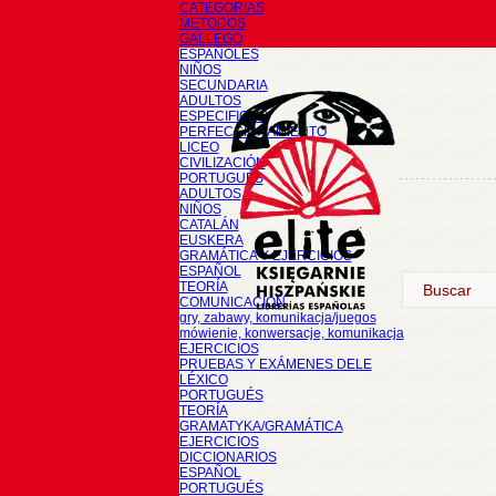
CATEGORÍAS
METODOS
GALLEGO
ESPAÑOLES
NIÑOS
SECUNDARIA
ADULTOS
ESPECIFICOS
PERFECCIONAMIENTO
LICEO
CIVILIZACIÓN
PORTUGUÉS
ADULTOS
NIÑOS
CATALÁN
EUSKERA
GRAMÁTICA Y EJERCICIOS
ESPAÑOL
TEORÍA
COMUNICACIÓN
gry, zabawy, komunikacja/juegos
mówienie, konwersacje, komunikacja
EJERCICIOS
PRUEBAS Y EXÁMENES DELE
LÉXICO
PORTUGUÉS
TEORÍA
GRAMATYKA/GRAMÁTICA
EJERCICIOS
DICCIONARIOS
ESPAÑOL
PORTUGUÉS