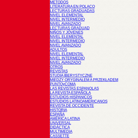
METODOS
LITERATURA EN POLACO
LECTURAS GRADUADAS
NIVEL ELEMENTAL
NIVEL INTERMEDIO
NIVEL AVANZADO
LECTURAS GRADUAD
NIÑOS Y JÓVENES
NIVEL ELEMENTAL
NIVEL INTERMEDIO
NIVEL AVANZADO
ADULTOS
NIVEL ELEMENTAL
NIVEL INTERMEDIO
NIVEL AVANZADO
OTROS
REVISTAS
STUDIA IBERYSTYCZNE
MIĘDZY ORYGINAŁEM A PRZEKŁADEM
PUNTOyCOMA
LAS REVISTAS ESPANOLAS
LA REVISTA ESPAÑOLA
ESTUDIOS HISPANICOS
ESTUDIOS LATINOAMERICANOS
REVISTA DE OCCIDENTE
HISTORIA
ESPAÑA
AMÉRICA LATINA
UNIVERSAL
DIDÁCTICA
MULTIMEDIA
CASSETTE