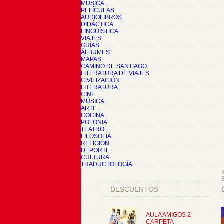
MÚSICA
PELÍCULAS
AUDIOLIBROS
DIDÁCTICA
LINGÜÍSTICA
VIAJES
GUÍAS
ÁLBUMES
MAPAS
CAMINO DE SANTIAGO
LITERATURA DE VIAJES
CIVILIZACIÓN
LITERATURA
CINE
MÚSICA
ARTE
COCINA
POLONIA
TEATRO
FILOSOFÍA
RELIGIÓN
DEPORTE
CULTURA
TRADUCTOLOGÍA
I
DESCUENTOS
AULA AMIGOS 2
CARPETA