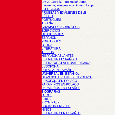
gry, zabawy, komunikacja/juegos
mówienie, konwersacje, komunikacja
EJERCICIOS
PRUEBAS Y EXÁMENES DELE
LÉXICO
PORTUGUÉS
TEORÍA
GRAMATYKA/GRAMÁTICA
EJERCICIOS
DICCIONARIOS
ESPAÑOL
PORTUGUÉS
OTROS
LITERATURA
TEBEOS
HISPANOHABLANTES
LITERATURA ESPAÑOLA
LITERATURA LATINOAMERICANA
LUSÓFONA
POLACA EN ESPAÑOL
UNIVERSAL EN ESPAÑOL
HISPANOHABLANTES EN POLACO
LUSÓFONA EN POLACO
PARA NIÑOS EN POLACO
PARA NIÑOS EN ESPAÑOL
BIOGRAFÍAS
OTROS
relatos
KRYMINAŁY
BOOKS IN ENGLISH
NIÑOS
LITERATURA EN ESPAÑOL