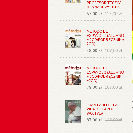
PROFESOR/TECZKA
DLA NAUCZYCIELA
57,00 zł
117,00 zł
METODO DE
ESPAŃOL 1 (ALUMNO
+ 2CD/PODRĘCZNIK +
2CD)
49,00 zł
107,00 zł
METODO DE
ESPAŃOL 2 (ALUMNO
+ 2CD/PODRĘCZNIK
+2CD)
79,00 zł
107,00 zł
JUAN PABLO II: LA
VIDA DE KAROL
WOJTYLA
87,00 zł
143,00 zł