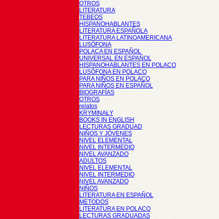
OTROS
LITERATURA
TEBEOS
HISPANOHABLANTES
LITERATURA ESPAÑOLA
LITERATURA LATINOAMERICANA
LUSÓFONA
POLACA EN ESPAÑOL
UNIVERSAL EN ESPAÑOL
HISPANOHABLANTES EN POLACO
LUSÓFONA EN POLACO
PARA NIÑOS EN POLACO
PARA NIÑOS EN ESPAÑOL
BIOGRAFÍAS
OTROS
relatos
KRYMINAŁY
BOOKS IN ENGLISH
LECTURAS GRADUAD
NIÑOS Y JÓVENES
NIVEL ELEMENTAL
NIVEL INTERMEDIO
NIVEL AVANZADO
ADULTOS
NIVEL ELEMENTAL
NIVEL INTERMEDIO
NIVEL AVANZADO
NIÑOS
LITERATURA EN ESPAÑOL
METODOS
LITERATURA EN POLACO
LECTURAS GRADUADAS