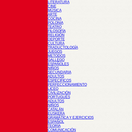
LITERATURA
CINE
MÚSICA
ARTE
COCINA
POLONIA
TEATRO
FILOSOFÍA
RELIGIÓN
DEPORTE
CULTURA
TRADUCTOLOGÍA
JUEGOS
METODOS
GALLEGO
ESPAÑOLES
NIÑOS
SECUNDARIA
ADULTOS
ESPECIFICOS
PERFECCIONAMIENTO
LICEO
CIVILIZACIÓN
PORTUGUÉS
ADULTOS
NIÑOS
CATALÁN
EUSKERA
GRAMÁTICA Y EJERCICIOS
ESPAÑOL
TEORÍA
COMUNICACIÓN