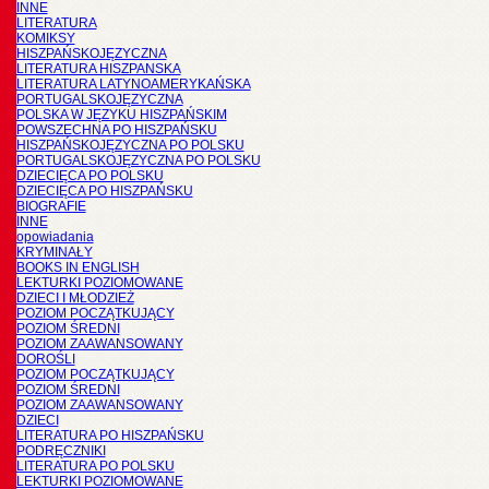
INNE
LITERATURA
KOMIKSY
HISZPAŃSKOJĘZYCZNA
LITERATURA HISZPANSKA
LITERATURA LATYNOAMERYKAŃSKA
PORTUGALSKOJĘZYCZNA
POLSKA W JĘZYKU HISZPAŃSKIM
POWSZECHNA PO HISZPAŃSKU
HISZPAŃSKOJĘZYCZNA PO POLSKU
PORTUGALSKOJĘZYCZNA PO POLSKU
DZIECIĘCA PO POLSKU
DZIECIĘCA PO HISZPAŃSKU
BIOGRAFIE
INNE
opowiadania
KRYMINAŁY
BOOKS IN ENGLISH
LEKTURKI POZIOMOWANE
DZIECI I MŁODZIEŻ
POZIOM POCZĄTKUJĄCY
POZIOM ŚREDNI
POZIOM ZAAWANSOWANY
DOROŚLI
POZIOM POCZĄTKUJĄCY
POZIOM ŚREDNI
POZIOM ZAAWANSOWANY
DZIECI
LITERATURA PO HISZPAŃSKU
PODRĘCZNIKI
LITERATURA PO POLSKU
LEKTURKI POZIOMOWANE