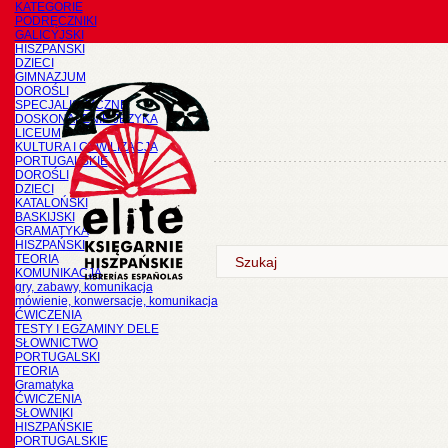
KATEGORIE
PODRĘCZNIKI
GALICYJSKI
HISZPAŃSKI
DZIECI
GIMNAZJUM
DOROŚLI
SPECJALISTYCZNE
DOSKONALENIE JĘZYKA
LICEUM
KULTURA I CYWILIZACJA
PORTUGALSKIE
DOROŚLI
DZIECI
KATALOŃSKI
BASKIJSKI
GRAMATYKA
HISZPAŃSKI
TEORIA
KOMUNIKACJA
gry, zabawy, komunikacja
mówienie, konwersacje, komunikacja
ĆWICZENIA
TESTY I EGZAMINY DELE
SŁOWNICTWO
PORTUGALSKI
TEORIA
Gramatyka
ĆWICZENIA
SŁOWNIKI
HISZPAŃSKIE
PORTUGALSKIE