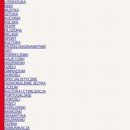
LITERATURA
KINO
MUZYKA
SZTUKA
KUCHNIA
POLSKA
TEATR
FILOZOFIA
RELIGIA
SPORT
KULTURA
PRZEKŁADOZNAWSTWO
GRY
PODRĘCZNIKI
GALICYJSKI
HISZPAŃSKI
DZIECI
GIMNAZJUM
DOROŚLI
SPECJALISTYCZNE
DOSKONALENIE JĘZYKA
LICEUM
KULTURA I CYWILIZACJA
PORTUGALSKIE
DOROŚLI
DZIECI
KATALOŃSKI
BASKIJSKI
GRAMATYKA
HISZPAŃSKI
TEORIA
KOMUNIKACJA