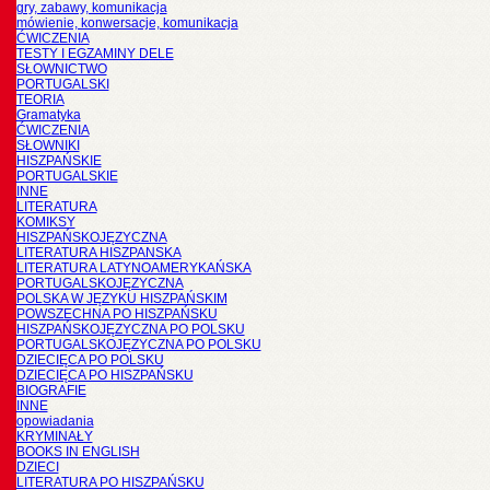
gry, zabawy, komunikacja
mówienie, konwersacje, komunikacja
ĆWICZENIA
TESTY I EGZAMINY DELE
SŁOWNICTWO
PORTUGALSKI
TEORIA
Gramatyka
ĆWICZENIA
SŁOWNIKI
HISZPAŃSKIE
PORTUGALSKIE
INNE
LITERATURA
KOMIKSY
HISZPAŃSKOJĘZYCZNA
LITERATURA HISZPANSKA
LITERATURA LATYNOAMERYKAŃSKA
PORTUGALSKOJĘZYCZNA
POLSKA W JĘZYKU HISZPAŃSKIM
POWSZECHNA PO HISZPAŃSKU
HISZPAŃSKOJĘZYCZNA PO POLSKU
PORTUGALSKOJĘZYCZNA PO POLSKU
DZIECIĘCA PO POLSKU
DZIECIĘCA PO HISZPAŃSKU
BIOGRAFIE
INNE
opowiadania
KRYMINAŁY
BOOKS IN ENGLISH
DZIECI
LITERATURA PO HISZPAŃSKU