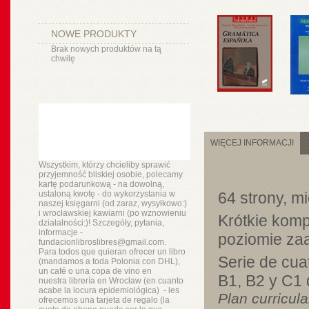
NOWE PRODUKTY
Brak nowych produktów na tą
chwilę
WIĘCEJ INFORMACJI
Wszystkim, którzy chcieliby sprawić
przyjemność bliskiej osobie, polecamy
kartę podarunkową - na dowolną,
ustaloną kwotę - do wykorzystania w
64 strony, m
naszej księgarni (od zaraz, wysyłkowo:)
i wrocławskiej kawiarni (po wznowieniu
Krótkie kom
działalności:)! Szczegóły, pytania,
informacje -
poziomie za
fundacionlibroslibres@gmail.com.
Para todos que quieran ofrecer un libro
Serie de cuat
(mandamos a toda Polonia con DHL),
un
café o
una copa de vino en
B1, B2 y C1 
nuestra
librería
en Wrocław (en cuanto
acabe la locura epidemiológica) - les
Plan curricula
ofrecemos una tarjeta de regalo (la