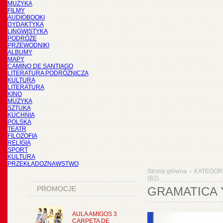
MUZYKA
FILMY
AUDIOBOOKI
DYDAKTYKA
LINGWISTYKA
PODRÓŻE
PRZEWODNIKI
ALBUMY
MAPY
CAMINO DE SANTIAGO
LITERATURA PODRÓŻNICZA
KULTURA
LITERATURA
KINO
MUZYKA
SZTUKA
KUCHNIA
POLSKA
TEATR
FILOZOFIA
RELIGIA
SPORT
KULTURA
PRZEKŁADOZNAWSTWO
Strona główna
KATEGOR
>
(B2)
PROMOCJE
GRAMATICA 
AULA AMIGOS 3
CARPETA DE