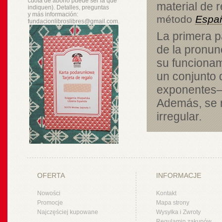
cuota de abono puede ser la que
material de 
indiquen). Detalles, preguntas
y
más
información:
método
Españ
fundacionlibroslibres@gmail.com.
La primera p
de la pronunc
su funcionam
un conjunto
exponentes– 
Además, se 
irregular.
OFERTA
INFORMACJE
Nowości
Kontakt
Promocje
Mapa strony
Najczęściej kupowane
Wysyłka i Zwroty
Regulamin zakupów