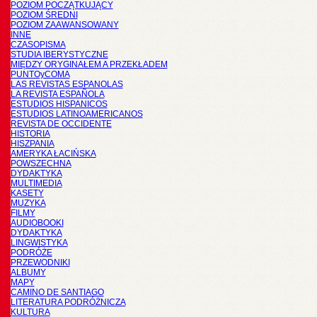
POZIOM POCZĄTKUJĄCY
POZIOM ŚREDNI
POZIOM ZAAWANSOWANY
INNE
CZASOPISMA
STUDIA IBERYSTYCZNE
MIĘDZY ORYGINAŁEM A PRZEKŁADEM
PUNTOyCOMA
LAS REVISTAS ESPANOLAS
LA REVISTA ESPAÑOLA
ESTUDIOS HISPANICOS
ESTUDIOS LATINOAMERICANOS
REVISTA DE OCCIDENTE
HISTORIA
HISZPANIA
AMERYKA ŁACIŃSKA
POWSZECHNA
DYDAKTYKA
MULTIMEDIA
KASETY
MUZYKA
FILMY
AUDIOBOOKI
DYDAKTYKA
LINGWISTYKA
PODRÓŻE
PRZEWODNIKI
ALBUMY
MAPY
CAMINO DE SANTIAGO
LITERATURA PODRÓŻNICZA
KULTURA