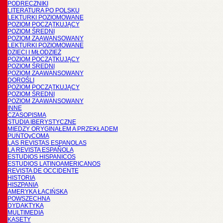
PODRĘCZNIKI
LITERATURA PO POLSKU
LEKTURKI POZIOMOWANE
POZIOM POCZĄTKUJĄCY
POZIOM ŚREDNI
POZIOM ZAAWANSOWANY
LEKTURKI POZIOMOWANE
DZIECI I MŁODZIEŻ
POZIOM POCZĄTKUJĄCY
POZIOM ŚREDNI
POZIOM ZAAWANSOWANY
DOROŚLI
POZIOM POCZĄTKUJĄCY
POZIOM ŚREDNI
POZIOM ZAAWANSOWANY
INNE
CZASOPISMA
STUDIA IBERYSTYCZNE
MIĘDZY ORYGINAŁEM A PRZEKŁADEM
PUNTOyCOMA
LAS REVISTAS ESPANOLAS
LA REVISTA ESPAÑOLA
ESTUDIOS HISPANICOS
ESTUDIOS LATINOAMERICANOS
REVISTA DE OCCIDENTE
HISTORIA
HISZPANIA
AMERYKA ŁACIŃSKA
POWSZECHNA
DYDAKTYKA
MULTIMEDIA
KASETY