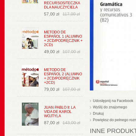
RECURSOS/TECZKA
DLA NAUCZYCIELA
57,00 zł
117,00 zł
METODO DE
ESPAŃOL 1 (ALUMNO
+ 2CD/PODRĘCZNIK +
2CD)
49,00 zł
107,00 zł
METODO DE
ESPAŃOL 2 (ALUMNO
+ 2CD/PODRĘCZNIK
+2CD)
79,00 zł
107,00 zł
Udostępnij na Facebook
Wyślij do znajomego
JUAN PABLO II: LA
VIDA DE KAROL
Drukuj
WOJTYLA
Powiększ do pełnego roz
87,00 zł
143,00 zł
INNE PRODUKT