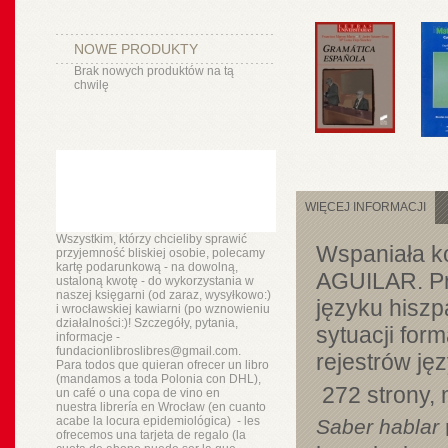
NOWE PRODUKTY
Brak nowych produktów na tą
chwilę
WIĘCEJ INFORMACJI
Wszystkim, którzy chcieliby sprawić
Wspaniała ko
przyjemność bliskiej osobie, polecamy
kartę podarunkową - na dowolną,
AGUILAR. Pr
ustaloną kwotę - do wykorzystania w
naszej księgarni (od zaraz, wysyłkowo:)
języku hiszp
i wrocławskiej kawiarni (po wznowieniu
działalności:)! Szczegóły, pytania,
sytuacji for
informacje -
fundacionlibroslibres@gmail.com.
rejestrów ję
Para todos que quieran ofrecer un libro
(mandamos a toda Polonia con DHL),
272 strony,
un
café o
una copa de vino en
nuestra
librería
en Wrocław (en cuanto
acabe la locura epidemiológica) - les
Saber hablar
ofrecemos una tarjeta de regalo (la