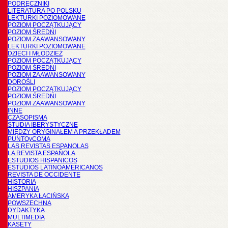
PODRĘCZNIKI
LITERATURA PO POLSKU
LEKTURKI POZIOMOWANE
POZIOM POCZĄTKUJĄCY
POZIOM ŚREDNI
POZIOM ZAAWANSOWANY
LEKTURKI POZIOMOWANE
DZIECI I MŁODZIEŻ
POZIOM POCZĄTKUJĄCY
POZIOM ŚREDNI
POZIOM ZAAWANSOWANY
DOROŚLI
POZIOM POCZĄTKUJĄCY
POZIOM ŚREDNI
POZIOM ZAAWANSOWANY
INNE
CZASOPISMA
STUDIA IBERYSTYCZNE
MIĘDZY ORYGINAŁEM A PRZEKŁADEM
PUNTOyCOMA
LAS REVISTAS ESPANOLAS
LA REVISTA ESPAÑOLA
ESTUDIOS HISPANICOS
ESTUDIOS LATINOAMERICANOS
REVISTA DE OCCIDENTE
HISTORIA
HISZPANIA
AMERYKA ŁACIŃSKA
POWSZECHNA
DYDAKTYKA
MULTIMEDIA
KASETY