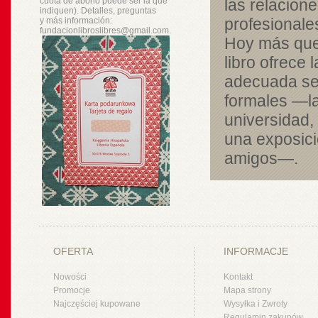
cuota de abono puede ser la que
las relacion
indiquen). Detalles, preguntas
profesionale
y
más
información:
fundacionlibroslibres@gmail.com.
Hoy más que 
libro ofrece
adecuada seg
formales —la
universidad, 
una exposici
amigos—.
OFERTA
INFORMACJE
Nowości
Kontakt
Promocje
Mapa strony
Najczęściej kupowane
Wysyłka i Zwroty
Regulamin zakupów