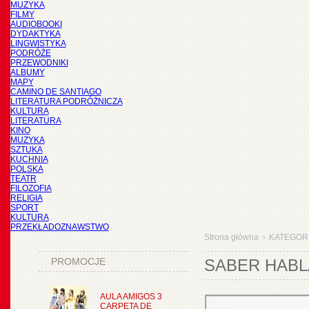
MUZYKA
FILMY
AUDIOBOOKI
DYDAKTYKA
LINGWISTYKA
PODRÓŻE
PRZEWODNIKI
ALBUMY
MAPY
CAMINO DE SANTIAGO
LITERATURA PODRÓŻNICZA
KULTURA
LITERATURA
KINO
MUZYKA
SZTUKA
KUCHNIA
POLSKA
TEATR
FILOZOFIA
RELIGIA
SPORT
KULTURA
PRZEKŁADOZNAWSTWO
Strona główna
KATEGOR
>
PROMOCJE
SABER HABL
AULA AMIGOS 3
CARPETA DE