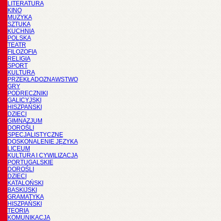
LITERATURA
KINO
MUZYKA
SZTUKA
KUCHNIA
POLSKA
TEATR
FILOZOFIA
RELIGIA
SPORT
KULTURA
PRZEKŁADOZNAWSTWO
GRY
PODRĘCZNIKI
GALICYJSKI
HISZPAŃSKI
DZIECI
GIMNAZJUM
DOROŚLI
SPECJALISTYCZNE
DOSKONALENIE JĘZYKA
LICEUM
KULTURA I CYWILIZACJA
PORTUGALSKIE
DOROŚLI
DZIECI
KATALOŃSKI
BASKIJSKI
GRAMATYKA
HISZPAŃSKI
TEORIA
KOMUNIKACJA