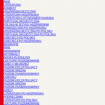
INNE
LITERATURA
KOMIKSY
HISZPAŃSKOJĘZYCZNA
LITERATURA HISZPANSKA
LITERATURA LATYNOAMERYKAŃSKA
PORTUGALSKOJĘZYCZNA
POLSKA W JĘZYKU HISZPAŃSKIM
POWSZECHNA PO HISZPAŃSKU
HISZPAŃSKOJĘZYCZNA PO POLSKU
PORTUGALSKOJĘZYCZNA PO POLSKU
DZIECIĘCA PO POLSKU
DZIECIĘCA PO HISZPAŃSKU
BIOGRAFIE
INNE
opowiadania
KRYMINAŁY
BOOKS IN ENGLISH
LEKTURKI POZIOMOWANE
DZIECI I MŁODZIEŻ
POZIOM POCZĄTKUJĄCY
POZIOM ŚREDNI
POZIOM ZAAWANSOWANY
DOROŚLI
POZIOM POCZĄTKUJĄCY
POZIOM ŚREDNI
POZIOM ZAAWANSOWANY
DZIECI
LITERATURA PO HISZPAŃSKU
PODRĘCZNIKI
LITERATURA PO POLSKU
LEKTURKI POZIOMOWANE