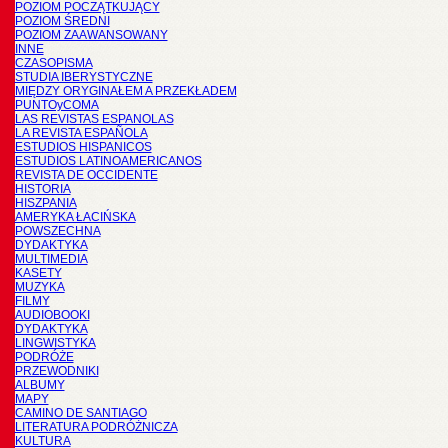
POZIOM POCZĄTKUJĄCY
POZIOM ŚREDNI
POZIOM ZAAWANSOWANY
INNE
CZASOPISMA
STUDIA IBERYSTYCZNE
MIĘDZY ORYGINAŁEM A PRZEKŁADEM
PUNTOyCOMA
LAS REVISTAS ESPANOLAS
LA REVISTA ESPAÑOLA
ESTUDIOS HISPANICOS
ESTUDIOS LATINOAMERICANOS
REVISTA DE OCCIDENTE
HISTORIA
HISZPANIA
AMERYKA ŁACIŃSKA
POWSZECHNA
DYDAKTYKA
MULTIMEDIA
KASETY
MUZYKA
FILMY
AUDIOBOOKI
DYDAKTYKA
LINGWISTYKA
PODRÓŻE
PRZEWODNIKI
ALBUMY
MAPY
CAMINO DE SANTIAGO
LITERATURA PODRÓŻNICZA
KULTURA