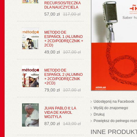
RECURSOS/TECZKA
DLA NAUCZYCIELA
57,00 zł
117,00 zł
METODO DE
ESPAŃOL 1 (ALUMNO
+ 2CD/PODRĘCZNIK +
2CD)
49,00 zł
107,00 zł
METODO DE
ESPAŃOL 2 (ALUMNO
+ 2CD/PODRĘCZNIK
+2CD)
79,00 zł
107,00 zł
Udostępnij na Facebook
Wyślij do znajomego
JUAN PABLO II: LA
VIDA DE KAROL
Drukuj
WOJTYLA
Powiększ do pełnego roz
87,00 zł
143,00 zł
INNE PRODUKT