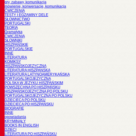
gry, zabawy, komunikacja
mówienie, konwersacje, komunikacja
ĆWICZENIA
TESTY I EGZAMINY DELE
SŁOWNICTWO
PORTUGALSKI
TEORIA
Gramatyka
ĆWICZENIA
SŁOWNIKI
HISZPAŃSKIE
PORTUGALSKIE
INNE
LITERATURA
KOMIKSY
HISZPAŃSKOJĘZYCZNA
LITERATURA HISZPANSKA
LITERATURA LATYNOAMERYKAŃSKA
PORTUGALSKOJĘZYCZNA
POLSKA W JĘZYKU HISZPAŃSKIM
POWSZECHNA PO HISZPAŃSKU
HISZPAŃSKOJĘZYCZNA PO POLSKU
PORTUGALSKOJĘZYCZNA PO POLSKU
DZIECIĘCA PO POLSKU
DZIECIĘCA PO HISZPAŃSKU
BIOGRAFIE
INNE
opowiadania
KRYMINAŁY
BOOKS IN ENGLISH
DZIECI
LITERATURA PO HISZPAŃSKU