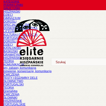
KATEGORIE
PODRĘCZNIKI
GALICYJSKI
HISZPAŃSKI
DZIECI
GIMNAZJUM
DOROŚLI
SPECJALISTYCZNE
DOSKONALENIE JĘZYKA
LICEUM
KULTURA I CYWILIZACJA
PORTUGALSKIE
DOROŚLI
DZIECI
KATALOŃSKI
BASKIJSKI
GRAMATYKA
HISZPAŃSKI
TEORIA
KOMUNIKACJA
gry, zabawy, komunikacja
mówienie, konwersacje, komunikacja
ĆWICZENIA
TESTY I EGZAMINY DELE
SŁOWNICTWO
PORTUGALSKI
TEORIA
Gramatyka
ĆWICZENIA
SŁOWNIKI
HISZPAŃSKIE
PORTUGALSKIE