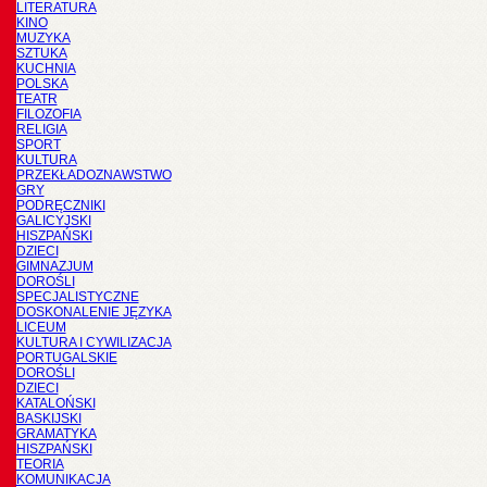
LITERATURA
KINO
MUZYKA
SZTUKA
KUCHNIA
POLSKA
TEATR
FILOZOFIA
RELIGIA
SPORT
KULTURA
PRZEKŁADOZNAWSTWO
GRY
PODRĘCZNIKI
GALICYJSKI
HISZPAŃSKI
DZIECI
GIMNAZJUM
DOROŚLI
SPECJALISTYCZNE
DOSKONALENIE JĘZYKA
LICEUM
KULTURA I CYWILIZACJA
PORTUGALSKIE
DOROŚLI
DZIECI
KATALOŃSKI
BASKIJSKI
GRAMATYKA
HISZPAŃSKI
TEORIA
KOMUNIKACJA