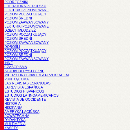
PODRĘCZNIKI
LITERATURA PO POLSKU
LEKTURKI POZIOMOWANE
POZIOM POCZĄTKUJĄCY
POZIOM ŚREDNI
POZIOM ZAAWANSOWANY
LEKTURKI POZIOMOWANE
DZIECI I MŁODZIEŻ
POZIOM POCZĄTKUJĄCY
POZIOM ŚREDNI
POZIOM ZAAWANSOWANY
DOROŚLI
POZIOM POCZĄTKUJĄCY
POZIOM ŚREDNI
POZIOM ZAAWANSOWANY
INNE
CZASOPISMA
STUDIA IBERYSTYCZNE
MIĘDZY ORYGINAŁEM A PRZEKŁADEM
PUNTOyCOMA
LAS REVISTAS ESPANOLAS
LA REVISTA ESPAÑOLA
ESTUDIOS HISPANICOS
ESTUDIOS LATINOAMERICANOS
REVISTA DE OCCIDENTE
HISTORIA
HISZPANIA
AMERYKA ŁACIŃSKA
POWSZECHNA
DYDAKTYKA
MULTIMEDIA
KASETY