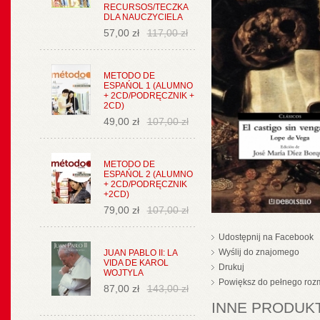
RECURSOS/TECZKA
DLA NAUCZYCIELA
57,00 zł
117,00 zł
METODO DE
ESPAŃOL 1 (ALUMNO
+ 2CD/PODRĘCZNIK +
2CD)
49,00 zł
107,00 zł
METODO DE
ESPAŃOL 2 (ALUMNO
+ 2CD/PODRĘCZNIK
+2CD)
79,00 zł
107,00 zł
Udostępnij na Facebook
Wyślij do znajomego
JUAN PABLO II: LA
VIDA DE KAROL
Drukuj
WOJTYLA
Powiększ do pełnego roz
87,00 zł
143,00 zł
INNE PRODUKT