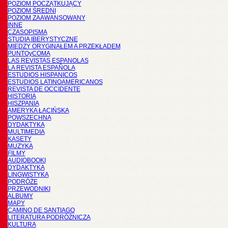
POZIOM POCZĄTKUJĄCY
POZIOM ŚREDNI
POZIOM ZAAWANSOWANY
INNE
CZASOPISMA
STUDIA IBERYSTYCZNE
MIĘDZY ORYGINAŁEM A PRZEKŁADEM
PUNTOyCOMA
LAS REVISTAS ESPANOLAS
LA REVISTA ESPAÑOLA
ESTUDIOS HISPANICOS
ESTUDIOS LATINOAMERICANOS
REVISTA DE OCCIDENTE
HISTORIA
HISZPANIA
AMERYKA ŁACIŃSKA
POWSZECHNA
DYDAKTYKA
MULTIMEDIA
KASETY
MUZYKA
FILMY
AUDIOBOOKI
DYDAKTYKA
LINGWISTYKA
PODRÓŻE
PRZEWODNIKI
ALBUMY
MAPY
CAMINO DE SANTIAGO
LITERATURA PODRÓŻNICZA
KULTURA