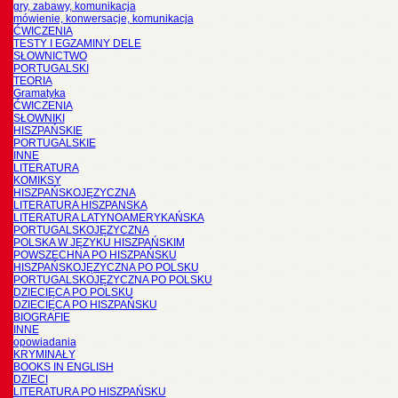
gry, zabawy, komunikacja
mówienie, konwersacje, komunikacja
ĆWICZENIA
TESTY I EGZAMINY DELE
SŁOWNICTWO
PORTUGALSKI
TEORIA
Gramatyka
ĆWICZENIA
SŁOWNIKI
HISZPAŃSKIE
PORTUGALSKIE
INNE
LITERATURA
KOMIKSY
HISZPAŃSKOJĘZYCZNA
LITERATURA HISZPANSKA
LITERATURA LATYNOAMERYKAŃSKA
PORTUGALSKOJĘZYCZNA
POLSKA W JĘZYKU HISZPAŃSKIM
POWSZECHNA PO HISZPAŃSKU
HISZPAŃSKOJĘZYCZNA PO POLSKU
PORTUGALSKOJĘZYCZNA PO POLSKU
DZIECIĘCA PO POLSKU
DZIECIĘCA PO HISZPAŃSKU
BIOGRAFIE
INNE
opowiadania
KRYMINAŁY
BOOKS IN ENGLISH
DZIECI
LITERATURA PO HISZPAŃSKU