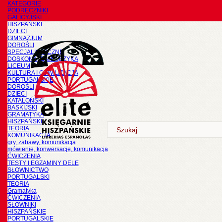
KATEGORIE
PODRĘCZNIKI
GALICYJSKI
HISZPAŃSKI
DZIECI
GIMNAZJUM
DOROŚLI
SPECJALISTYCZNE
DOSKONALENIE JĘZYKA
LICEUM
KULTURA I CYWILIZACJA
PORTUGALSKIE
DOROŚLI
DZIECI
KATALOŃSKI
BASKIJSKI
GRAMATYKA
HISZPAŃSKI
TEORIA
KOMUNIKACJA
gry, zabawy, komunikacja
mówienie, konwersacje, komunikacja
ĆWICZENIA
TESTY I EGZAMINY DELE
SŁOWNICTWO
PORTUGALSKI
TEORIA
Gramatyka
ĆWICZENIA
SŁOWNIKI
HISZPAŃSKIE
PORTUGALSKIE