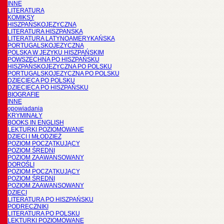
INNE
LITERATURA
KOMIKSY
HISZPAŃSKOJĘZYCZNA
LITERATURA HISZPANSKA
LITERATURA LATYNOAMERYKAŃSKA
PORTUGALSKOJĘZYCZNA
POLSKA W JĘZYKU HISZPAŃSKIM
POWSZECHNA PO HISZPAŃSKU
HISZPAŃSKOJĘZYCZNA PO POLSKU
PORTUGALSKOJĘZYCZNA PO POLSKU
DZIECIĘCA PO POLSKU
DZIECIĘCA PO HISZPAŃSKU
BIOGRAFIE
INNE
opowiadania
KRYMINAŁY
BOOKS IN ENGLISH
LEKTURKI POZIOMOWANE
DZIECI I MŁODZIEŻ
POZIOM POCZĄTKUJĄCY
POZIOM ŚREDNI
POZIOM ZAAWANSOWANY
DOROŚLI
POZIOM POCZĄTKUJĄCY
POZIOM ŚREDNI
POZIOM ZAAWANSOWANY
DZIECI
LITERATURA PO HISZPAŃSKU
PODRĘCZNIKI
LITERATURA PO POLSKU
LEKTURKI POZIOMOWANE