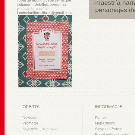
cuota de abono puede ser la que
maestría narr
indiquen). Detalles, preguntas
personajes de
y
más
información:
fundacionlibroslibres@gmail.com.
OFERTA
INFORMACJE
Nowości
Kontakt
Promocje
Mapa strony
Najczęściej kupowane
Wysyłka i Zwroty
Regulamin zakupów