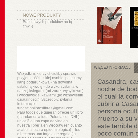
NOWE PRODUKTY
Brak nowych produktów na tą
chwilę
WIĘCEJ INFORMACJI
Wszystkim, którzy chcieliby sprawić
przyjemność bliskiej osobie, polecamy
Casandra, cas
kartę podarunkową - na dowolną,
ustaloną kwotę - do wykorzystania w
noche de boda
naszej księgarni (od zaraz, wysyłkowo:)
el cual la co
i wrocławskiej kawiarni (po wznowieniu
działalności:)! Szczegóły, pytania,
cubrir a Casa
informacje -
fundacionlibroslibres@gmail.com.
persona ocult
Para todos que quieran ofrecer un libro
(mandamos a toda Polonia con DHL),
muerto a su v
un
café o
una copa de vino en
este terrible
nuestra
librería
en Wrocław (en cuanto
acabe la locura epidemiológica) - les
poco común e
ofrecemos una tarjeta de regalo (la