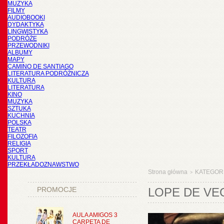
MUZYKA
FILMY
AUDIOBOOKI
DYDAKTYKA
LINGWISTYKA
PODRÓŻE
PRZEWODNIKI
ALBUMY
MAPY
CAMINO DE SANTIAGO
LITERATURA PODRÓŻNICZA
KULTURA
LITERATURA
KINO
MUZYKA
SZTUKA
KUCHNIA
POLSKA
TEATR
FILOZOFIA
RELIGIA
SPORT
KULTURA
PRZEKŁADOZNAWSTWO
Strona główna
KATEGOR
>
PROMOCJE
LOPE DE VE
AULA AMIGOS 3
CARPETA DE