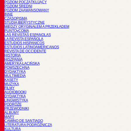
POZIOM POCZĄTKUJĄCY
POZIOM ŚREDNI
POZIOM ZAAWANSOWANY
INNE
CZASOPISMA
STUDIA IBERYSTYCZNE
MIĘDZY ORYGINAŁEM A PRZEKŁADEM
PUNTOyCOMA
LAS REVISTAS ESPANOLAS
LA REVISTA ESPAÑOLA
ESTUDIOS HISPANICOS
ESTUDIOS LATINOAMERICANOS
REVISTA DE OCCIDENTE
HISTORIA
HISZPANIA
AMERYKA ŁACIŃSKA
POWSZECHNA
DYDAKTYKA
MULTIMEDIA
KASETY
MUZYKA
FILMY
AUDIOBOOKI
DYDAKTYKA
LINGWISTYKA
PODRÓŻE
PRZEWODNIKI
ALBUMY
MAPY
CAMINO DE SANTIAGO
LITERATURA PODRÓŻNICZA
KULTURA