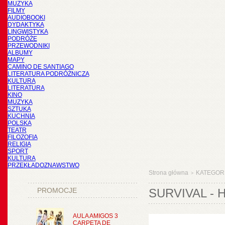
MUZYKA
FILMY
AUDIOBOOKI
DYDAKTYKA
LINGWISTYKA
PODRÓŻE
PRZEWODNIKI
ALBUMY
MAPY
CAMINO DE SANTIAGO
LITERATURA PODRÓŻNICZA
KULTURA
LITERATURA
KINO
MUZYKA
SZTUKA
KUCHNIA
POLSKA
TEATR
FILOZOFIA
RELIGIA
SPORT
KULTURA
PRZEKŁADOZNAWSTWO
Strona główna
KATEGOR
>
PROMOCJE
SURVIVAL - 
AULA AMIGOS 3
CARPETA DE