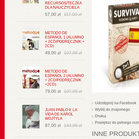
RECURSOS/TECZKA
DLA NAUCZYCIELA
57,00 zł
117,00 zł
METODO DE
ESPAŃOL 1 (ALUMNO
+ 2CD/PODRĘCZNIK +
2CD)
49,00 zł
107,00 zł
METODO DE
ESPAŃOL 2 (ALUMNO
+ 2CD/PODRĘCZNIK
+2CD)
79,00 zł
107,00 zł
Udostępnij na Facebook
Wyślij do znajomego
JUAN PABLO II: LA
VIDA DE KAROL
Drukuj
WOJTYLA
Powiększ do pełnego roz
87,00 zł
143,00 zł
INNE PRODUKT