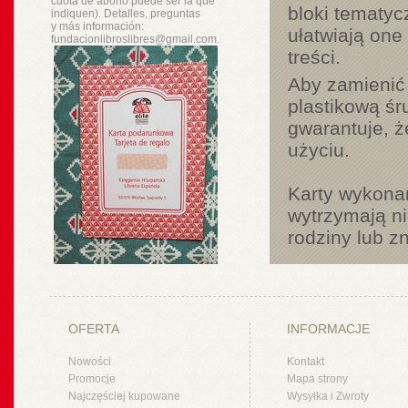
cuota de abono puede ser la que
bloki tematyc
indiquen). Detalles, preguntas
y
más
información:
ułatwiają one
fundacionlibroslibres@gmail.com.
treści.
Aby zamienić 
plastikową śr
gwarantuje, ż
użyciu.
Karty wykonan
wytrzymają ni
rodziny lub z
OFERTA
INFORMACJE
Nowości
Kontakt
Promocje
Mapa strony
Najczęściej kupowane
Wysyłka i Zwroty