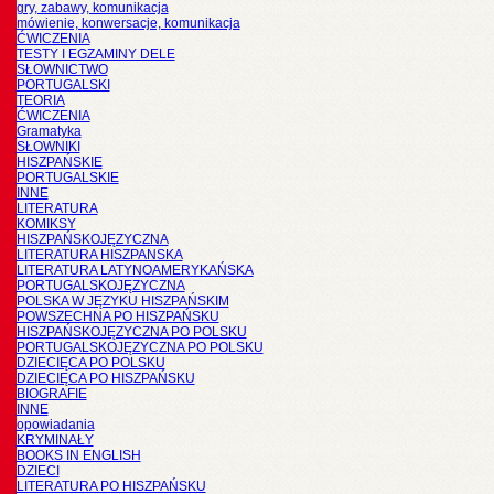
gry, zabawy, komunikacja
mówienie, konwersacje, komunikacja
ĆWICZENIA
TESTY I EGZAMINY DELE
SŁOWNICTWO
PORTUGALSKI
TEORIA
ĆWICZENIA
Gramatyka
SŁOWNIKI
HISZPAŃSKIE
PORTUGALSKIE
INNE
LITERATURA
KOMIKSY
HISZPAŃSKOJĘZYCZNA
LITERATURA HISZPANSKA
LITERATURA LATYNOAMERYKAŃSKA
PORTUGALSKOJĘZYCZNA
POLSKA W JĘZYKU HISZPAŃSKIM
POWSZECHNA PO HISZPAŃSKU
HISZPAŃSKOJĘZYCZNA PO POLSKU
PORTUGALSKOJĘZYCZNA PO POLSKU
DZIECIĘCA PO POLSKU
DZIECIĘCA PO HISZPAŃSKU
BIOGRAFIE
INNE
opowiadania
KRYMINAŁY
BOOKS IN ENGLISH
DZIECI
LITERATURA PO HISZPAŃSKU