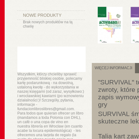
NOWE PRODUKTY
Brak nowych produktów na tą
chwilę
WIĘCEJ INFORMACJI
Wszystkim, którzy chcieliby sprawić
przyjemność bliskiej osobie, polecamy
"SURVIVAL" to
kartę podarunkową - na dowolną,
ustaloną kwotę - do wykorzystania w
zwroty, które 
naszej księgarni (od zaraz, wysyłkowo:)
zapis wymowy 
i wrocławskiej kawiarni (po wznowieniu
działalności:)! Szczegóły, pytania,
gry
informacje -
fundacionlibroslibres@gmail.com.
SURVIVAL śmi
Para todos que quieran ofrecer un libro
(mandamos a toda Polonia con DHL),
skuteczne lek
un
café o
una copa de vino en
nuestra
librería
en Wrocław (en cuanto
acabe la locura epidemiológica) - les
Talia kart za
ofrecemos una tarjeta de regalo (la