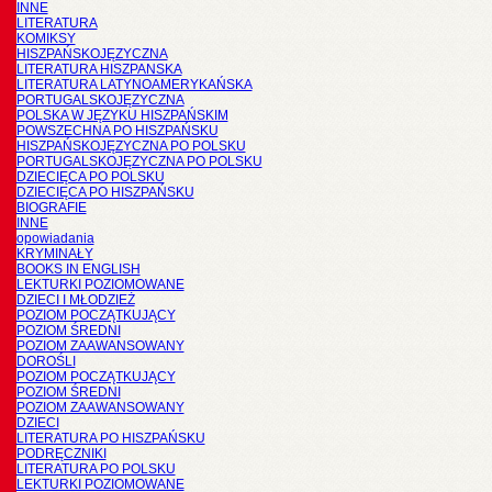
INNE
LITERATURA
KOMIKSY
HISZPAŃSKOJĘZYCZNA
LITERATURA HISZPANSKA
LITERATURA LATYNOAMERYKAŃSKA
PORTUGALSKOJĘZYCZNA
POLSKA W JĘZYKU HISZPAŃSKIM
POWSZECHNA PO HISZPAŃSKU
HISZPAŃSKOJĘZYCZNA PO POLSKU
PORTUGALSKOJĘZYCZNA PO POLSKU
DZIECIĘCA PO POLSKU
DZIECIĘCA PO HISZPAŃSKU
BIOGRAFIE
INNE
opowiadania
KRYMINAŁY
BOOKS IN ENGLISH
LEKTURKI POZIOMOWANE
DZIECI I MŁODZIEŻ
POZIOM POCZĄTKUJĄCY
POZIOM ŚREDNI
POZIOM ZAAWANSOWANY
DOROŚLI
POZIOM POCZĄTKUJĄCY
POZIOM ŚREDNI
POZIOM ZAAWANSOWANY
DZIECI
LITERATURA PO HISZPAŃSKU
PODRĘCZNIKI
LITERATURA PO POLSKU
LEKTURKI POZIOMOWANE