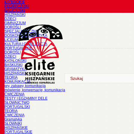
KATEGORIE
PODRĘCZNIKI
GALICYJSKI
HISZPAŃSKI
DZIECI
GIMNAZJUM
DOROŚLI
SPECJALISTYCZNE
DOSKONALENIE JĘZYKA
LICEUM
KULTURA I CYWILIZACJA
PORTUGALSKIE
DOROŚLI
DZIECI
KATALOŃSKI
BASKIJSKI
GRAMATYKA
HISZPAŃSKI
TEORIA
KOMUNIKACJA
gry, zabawy, komunikacja
mówienie, konwersacje, komunikacja
ĆWICZENIA
TESTY I EGZAMINY DELE
SŁOWNICTWO
PORTUGALSKI
TEORIA
ĆWICZENIA
Gramatyka
SŁOWNIKI
HISZPAŃSKIE
PORTUGALSKIE