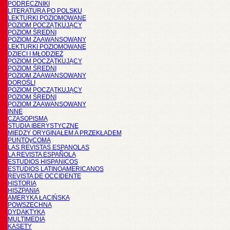
PODRĘCZNIKI
LITERATURA PO POLSKU
LEKTURKI POZIOMOWANE
POZIOM POCZĄTKUJĄCY
POZIOM ŚREDNI
POZIOM ZAAWANSOWANY
LEKTURKI POZIOMOWANE
DZIECI I MŁODZIEŻ
POZIOM POCZĄTKUJĄCY
POZIOM ŚREDNI
POZIOM ZAAWANSOWANY
DOROŚLI
POZIOM POCZĄTKUJĄCY
POZIOM ŚREDNI
POZIOM ZAAWANSOWANY
INNE
CZASOPISMA
STUDIA IBERYSTYCZNE
MIĘDZY ORYGINAŁEM A PRZEKŁADEM
PUNTOyCOMA
LAS REVISTAS ESPANOLAS
LA REVISTA ESPAÑOLA
ESTUDIOS HISPANICOS
ESTUDIOS LATINOAMERICANOS
REVISTA DE OCCIDENTE
HISTORIA
HISZPANIA
AMERYKA ŁACIŃSKA
POWSZECHNA
DYDAKTYKA
MULTIMEDIA
KASETY