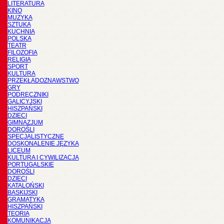
LITERATURA
KINO
MUZYKA
SZTUKA
KUCHNIA
POLSKA
TEATR
FILOZOFIA
RELIGIA
SPORT
KULTURA
PRZEKŁADOZNAWSTWO
GRY
PODRĘCZNIKI
GALICYJSKI
HISZPAŃSKI
DZIECI
GIMNAZJUM
DOROŚLI
SPECJALISTYCZNE
DOSKONALENIE JĘZYKA
LICEUM
KULTURA I CYWILIZACJA
PORTUGALSKIE
DOROŚLI
DZIECI
KATALOŃSKI
BASKIJSKI
GRAMATYKA
HISZPAŃSKI
TEORIA
KOMUNIKACJA