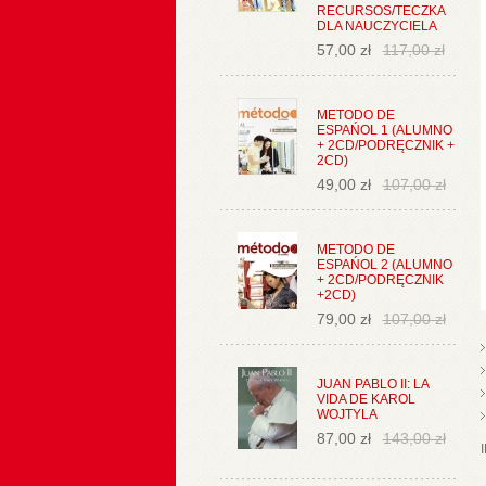
RECURSOS/TECZKA
DLA NAUCZYCIELA
57,00 zł
117,00 zł
METODO DE
ESPAŃOL 1 (ALUMNO
+ 2CD/PODRĘCZNIK +
2CD)
49,00 zł
107,00 zł
METODO DE
ESPAŃOL 2 (ALUMNO
+ 2CD/PODRĘCZNIK
+2CD)
79,00 zł
107,00 zł
JUAN PABLO II: LA
VIDA DE KAROL
WOJTYLA
87,00 zł
143,00 zł