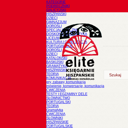
KATEGORIE
PODRĘCZNIKI
GALICYJSKI
HISZPAŃSKI
DZIECI
GIMNAZJUM
DOROŚLI
SPECJALISTYCZNE
DOSKONALENIE JĘZYKA
LICEUM
KULTURA I CYWILIZACJA
PORTUGALSKIE
DOROŚLI
DZIECI
KATALOŃSKI
BASKIJSKI
GRAMATYKA
HISZPAŃSKI
TEORIA
KOMUNIKACJA
gry, zabawy, komunikacja
mówienie, konwersacje, komunikacja
ĆWICZENIA
TESTY I EGZAMINY DELE
SŁOWNICTWO
PORTUGALSKI
TEORIA
Gramatyka
ĆWICZENIA
SŁOWNIKI
HISZPAŃSKIE
PORTUGALSKIE