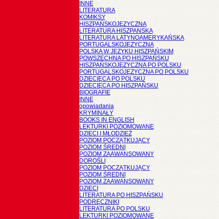
INNE
LITERATURA
KOMIKSY
HISZPAŃSKOJĘZYCZNA
LITERATURA HISZPANSKA
LITERATURA LATYNOAMERYKAŃSKA
PORTUGALSKOJĘZYCZNA
POLSKA W JĘZYKU HISZPAŃSKIM
POWSZECHNA PO HISZPAŃSKU
HISZPAŃSKOJĘZYCZNA PO POLSKU
PORTUGALSKOJĘZYCZNA PO POLSKU
DZIECIĘCA PO POLSKU
DZIECIĘCA PO HISZPAŃSKU
BIOGRAFIE
INNE
opowiadania
KRYMINAŁY
BOOKS IN ENGLISH
LEKTURKI POZIOMOWANE
DZIECI I MŁODZIEŻ
POZIOM POCZĄTKUJĄCY
POZIOM ŚREDNI
POZIOM ZAAWANSOWANY
DOROŚLI
POZIOM POCZĄTKUJĄCY
POZIOM ŚREDNI
POZIOM ZAAWANSOWANY
DZIECI
LITERATURA PO HISZPAŃSKU
PODRĘCZNIKI
LITERATURA PO POLSKU
LEKTURKI POZIOMOWANE