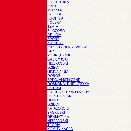
LITERATURA
KINO
MUZYKA
SZTUKA
KUCHNIA
POLSKA
TEATR
FILOZOFIA
RELIGIA
SPORT
KULTURA
PRZEKŁADOZNAWSTWO
GRY
PODRĘCZNIKI
GALICYJSKI
HISZPAŃSKI
DZIECI
GIMNAZJUM
DOROŚLI
SPECJALISTYCZNE
DOSKONALENIE JĘZYKA
LICEUM
KULTURA I CYWILIZACJA
PORTUGALSKIE
DOROŚLI
DZIECI
KATALOŃSKI
BASKIJSKI
GRAMATYKA
HISZPAŃSKI
TEORIA
KOMUNIKACJA