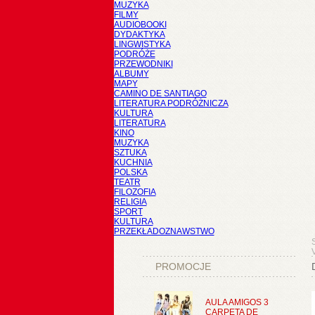
MUZYKA
FILMY
AUDIOBOOKI
DYDAKTYKA
LINGWISTYKA
PODRÓŻE
PRZEWODNIKI
ALBUMY
MAPY
CAMINO DE SANTIAGO
LITERATURA PODRÓŻNICZA
KULTURA
LITERATURA
KINO
MUZYKA
SZTUKA
KUCHNIA
POLSKA
TEATR
FILOZOFIA
RELIGIA
SPORT
KULTURA
PRZEKŁADOZNAWSTWO
V
PROMOCJE
AULA AMIGOS 3
CARPETA DE