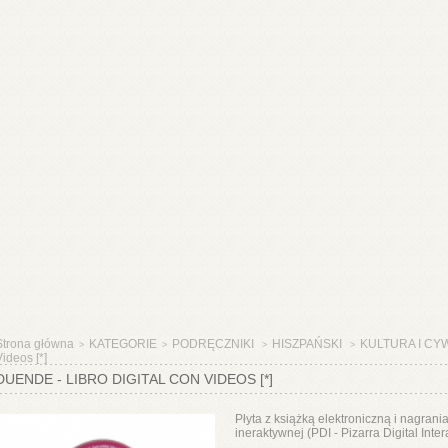
Strona główna
KATEGORIE
PODRĘCZNIKI
HISZPAŃSKI
KULTURA I CY
>
>
>
>
ideos [*]
DUENDE - LIBRO DIGITAL CON VIDEOS [*]
Płyta z książką elektroniczną i nagran
ineraktywnej (PDI - Pizarra Digital Intera