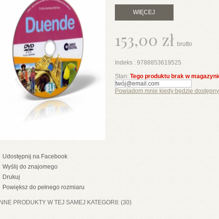
WIĘCEJ
153,00 zł
brutto
Indeks :
9788853619525
Stan:
Tego produktu brak w magazyni
Powiadom mnie kiedy będzie dostępny
Udostępnij na Facebook
Wyślij do znajomego
Drukuj
Powiększ do pełnego rozmiaru
INNE PRODUKTY W TEJ SAMEJ KATEGORII: (30)