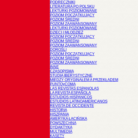
PODRĘCZNIKI
LITERATURA PO POLSKU
LEKTURKI POZIOMOWANE
POZIOM POCZĄTKUJĄCY
POZIOM ŚREDNI
POZIOM ZAAWANSOWANY
LEKTURKI POZIOMOWANE
DZIECI I MŁODZIEŻ
POZIOM POCZĄTKUJĄCY
POZIOM ŚREDNI
POZIOM ZAAWANSOWANY
DOROŚLI
POZIOM POCZĄTKUJĄCY
POZIOM ŚREDNI
POZIOM ZAAWANSOWANY
INNE
CZASOPISMA
STUDIA IBERYSTYCZNE
MIĘDZY ORYGINAŁEM A PRZEKŁADEM
PUNTOyCOMA
LAS REVISTAS ESPANOLAS
LA REVISTA ESPAÑOLA
ESTUDIOS HISPANICOS
ESTUDIOS LATINOAMERICANOS
REVISTA DE OCCIDENTE
HISTORIA
HISZPANIA
AMERYKA ŁACIŃSKA
POWSZECHNA
DYDAKTYKA
MULTIMEDIA
KASETY