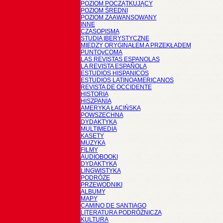
POZIOM POCZĄTKUJĄCY
POZIOM ŚREDNI
POZIOM ZAAWANSOWANY
INNE
CZASOPISMA
STUDIA IBERYSTYCZNE
MIĘDZY ORYGINAŁEM A PRZEKŁADEM
PUNTOyCOMA
LAS REVISTAS ESPANOLAS
LA REVISTA ESPAÑOLA
ESTUDIOS HISPANICOS
ESTUDIOS LATINOAMERICANOS
REVISTA DE OCCIDENTE
HISTORIA
HISZPANIA
AMERYKA ŁACIŃSKA
POWSZECHNA
DYDAKTYKA
MULTIMEDIA
KASETY
MUZYKA
FILMY
AUDIOBOOKI
DYDAKTYKA
LINGWISTYKA
PODRÓŻE
PRZEWODNIKI
ALBUMY
MAPY
CAMINO DE SANTIAGO
LITERATURA PODRÓŻNICZA
KULTURA