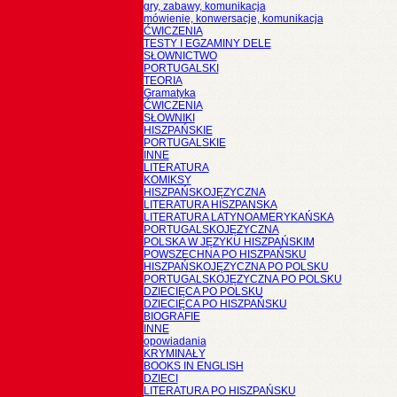
gry, zabawy, komunikacja
mówienie, konwersacje, komunikacja
ĆWICZENIA
TESTY I EGZAMINY DELE
SŁOWNICTWO
PORTUGALSKI
TEORIA
Gramatyka
ĆWICZENIA
SŁOWNIKI
HISZPAŃSKIE
PORTUGALSKIE
INNE
LITERATURA
KOMIKSY
HISZPAŃSKOJĘZYCZNA
LITERATURA HISZPANSKA
LITERATURA LATYNOAMERYKAŃSKA
PORTUGALSKOJĘZYCZNA
POLSKA W JĘZYKU HISZPAŃSKIM
POWSZECHNA PO HISZPAŃSKU
HISZPAŃSKOJĘZYCZNA PO POLSKU
PORTUGALSKOJĘZYCZNA PO POLSKU
DZIECIĘCA PO POLSKU
DZIECIĘCA PO HISZPAŃSKU
BIOGRAFIE
INNE
opowiadania
KRYMINAŁY
BOOKS IN ENGLISH
DZIECI
LITERATURA PO HISZPAŃSKU