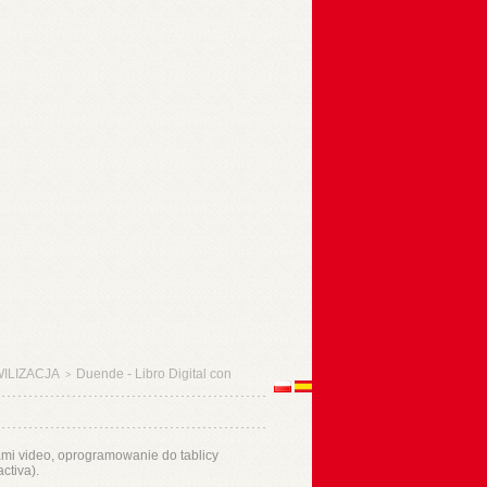
WILIZACJA
Duende - Libro Digital con
>
iami video, oprogramowanie do tablicy
ctiva).