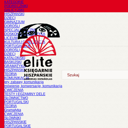
KATEGORIE
PODRĘCZNIKI
GALICYJSKI
HISZPAŃSKI
DZIECI
GIMNAZJUM
DOROŚLI
SPECJALISTYCZNE
DOSKONALENIE JĘZYKA
LICEUM
KULTURA I CYWILIZACJA
PORTUGALSKIE
DOROŚLI
DZIECI
KATALOŃSKI
BASKIJSKI
GRAMATYKA
HISZPAŃSKI
TEORIA
KOMUNIKACJA
gry, zabawy, komunikacja
mówienie, konwersacje, komunikacja
ĆWICZENIA
TESTY I EGZAMINY DELE
SŁOWNICTWO
PORTUGALSKI
TEORIA
Gramatyka
ĆWICZENIA
SŁOWNIKI
HISZPAŃSKIE
PORTUGALSKIE