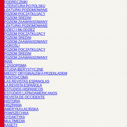
PODRĘCZNIKI
LITERATURA PO POLSKU
LEKTURKI POZIOMOWANE
POZIOM POCZĄTKUJĄCY
POZIOM ŚREDNI
POZIOM ZAAWANSOWANY
LEKTURKI POZIOMOWANE
DZIECI I MŁODZIEŻ
POZIOM POCZĄTKUJĄCY
POZIOM ŚREDNI
POZIOM ZAAWANSOWANY
DOROŚLI
POZIOM POCZĄTKUJĄCY
POZIOM ŚREDNI
POZIOM ZAAWANSOWANY
INNE
CZASOPISMA
STUDIA IBERYSTYCZNE
MIĘDZY ORYGINAŁEM A PRZEKŁADEM
PUNTOyCOMA
LAS REVISTAS ESPANOLAS
LA REVISTA ESPAÑOLA
ESTUDIOS HISPANICOS
ESTUDIOS LATINOAMERICANOS
REVISTA DE OCCIDENTE
HISTORIA
HISZPANIA
AMERYKA ŁACIŃSKA
POWSZECHNA
DYDAKTYKA
MULTIMEDIA
KASETY