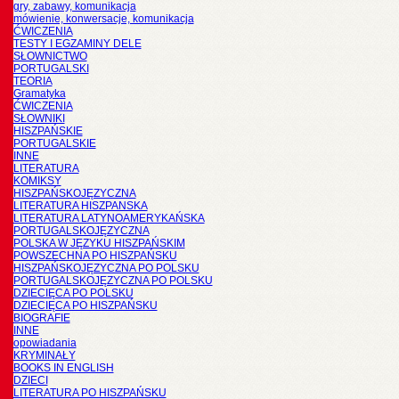
gry, zabawy, komunikacja
mówienie, konwersacje, komunikacja
ĆWICZENIA
TESTY I EGZAMINY DELE
SŁOWNICTWO
PORTUGALSKI
TEORIA
Gramatyka
ĆWICZENIA
SŁOWNIKI
HISZPAŃSKIE
PORTUGALSKIE
INNE
LITERATURA
KOMIKSY
HISZPAŃSKOJĘZYCZNA
LITERATURA HISZPANSKA
LITERATURA LATYNOAMERYKAŃSKA
PORTUGALSKOJĘZYCZNA
POLSKA W JĘZYKU HISZPAŃSKIM
POWSZECHNA PO HISZPAŃSKU
HISZPAŃSKOJĘZYCZNA PO POLSKU
PORTUGALSKOJĘZYCZNA PO POLSKU
DZIECIĘCA PO POLSKU
DZIECIĘCA PO HISZPAŃSKU
BIOGRAFIE
INNE
opowiadania
KRYMINAŁY
BOOKS IN ENGLISH
DZIECI
LITERATURA PO HISZPAŃSKU