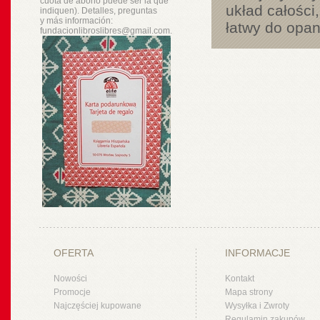
cuota de abono puede ser la que
układ całości
indiquen). Detalles, preguntas
y
más
información:
łatwy do opan
fundacionlibroslibres@gmail.com.
OFERTA
INFORMACJE
Nowości
Kontakt
Promocje
Mapa strony
Najczęściej kupowane
Wysyłka i Zwroty
Regulamin zakupów