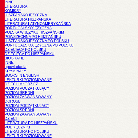
INNE
LITERATURA
KOMIKSY
HISZPAŃSKOJĘZYCZNA
LITERATURA HISZPANSKA
LITERATURA LATYNOAMERYKAŃSKA
PORTUGALSKOJĘZYCZNA
POLSKA W JĘZYKU HISZPAŃSKIM
POWSZECHNA PO HISZPAŃSKU
HISZPAŃSKOJĘZYCZNA PO POLSKU
PORTUGALSKOJĘZYCZNA PO POLSKU
DZIECIĘCA PO POLSKU
DZIECIĘCA PO HISZPAŃSKU
BIOGRAFIE
INNE
opowiadania
KRYMINAŁY
BOOKS IN ENGLISH
LEKTURKI POZIOMOWANE
DZIECI I MŁODZIEŻ
POZIOM POCZĄTKUJĄCY
POZIOM ŚREDNI
POZIOM ZAAWANSOWANY
DOROŚLI
POZIOM POCZĄTKUJĄCY
POZIOM ŚREDNI
POZIOM ZAAWANSOWANY
DZIECI
LITERATURA PO HISZPAŃSKU
PODRĘCZNIKI
LITERATURA PO POLSKU
LEKTURKI POZIOMOWANE