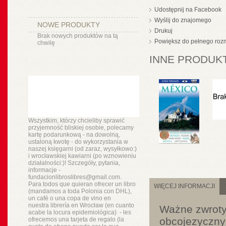
Udostępnij na Facebook
Wyślij do znajomego
NOWE PRODUKTY
Drukuj
Brak nowych produktów na tą
Powiększ do pełnego roz
chwilę
INNE PRODUKT
Wszystkim, którzy chcieliby sprawić
przyjemność bliskiej osobie, polecamy
kartę podarunkową - na dowolną,
ustaloną kwotę - do wykorzystania w
naszej księgarni (od zaraz, wysyłkowo:)
i wrocławskiej kawiarni (po wznowieniu
działalności:)! Szczegóły, pytania,
informacje -
fundacionlibroslibres@gmail.com.
Para todos que quieran ofrecer un libro
WIĘCEJ INFORMACJI
(mandamos a toda Polonia con DHL),
un
café o
una copa de vino en
nuestra
librería
en Wrocław (en cuanto
Ważne zwroty,
acabe la locura epidemiológica) - les
obcojezyczny 
ofrecemos una tarjeta de regalo (la