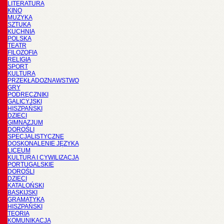
LITERATURA
KINO
MUZYKA
SZTUKA
KUCHNIA
POLSKA
TEATR
FILOZOFIA
RELIGIA
SPORT
KULTURA
PRZEKŁADOZNAWSTWO
GRY
PODRĘCZNIKI
GALICYJSKI
HISZPAŃSKI
DZIECI
GIMNAZJUM
DOROŚLI
SPECJALISTYCZNE
DOSKONALENIE JĘZYKA
LICEUM
KULTURA I CYWILIZACJA
PORTUGALSKIE
DOROŚLI
DZIECI
KATALOŃSKI
BASKIJSKI
GRAMATYKA
HISZPAŃSKI
TEORIA
KOMUNIKACJA