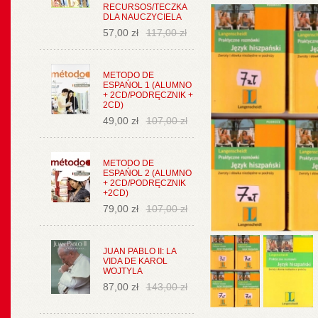
RECURSOS/TECZKA
DLA NAUCZYCIELA
57,00 zł
117,00 zł
METODO DE
ESPAŃOL 1 (ALUMNO
+ 2CD/PODRĘCZNIK +
2CD)
49,00 zł
107,00 zł
METODO DE
ESPAŃOL 2 (ALUMNO
+ 2CD/PODRĘCZNIK
+2CD)
79,00 zł
107,00 zł
JUAN PABLO II: LA
VIDA DE KAROL
WOJTYLA
87,00 zł
143,00 zł