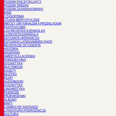
POZIOM POCZĄTKUJĄCY
POZIOM ŚREDNI
POZIOM ZAAWANSOWANY
INNE
CZASOPISMA
STUDIA IBERYSTYCZNE
MIĘDZY ORYGINAŁEM A PRZEKŁADEM
PUNTOyCOMA
LAS REVISTAS ESPANOLAS
LA REVISTA ESPAÑOLA
ESTUDIOS HISPANICOS
ESTUDIOS LATINOAMERICANOS
REVISTA DE OCCIDENTE
HISTORIA
HISZPANIA
AMERYKA ŁACIŃSKA
POWSZECHNA
DYDAKTYKA
MULTIMEDIA
KASETY
MUZYKA
FILMY
AUDIOBOOKI
DYDAKTYKA
LINGWISTYKA
PODRÓŻE
PRZEWODNIKI
ALBUMY
MAPY
CAMINO DE SANTIAGO
LITERATURA PODRÓŻNICZA
KULTURA