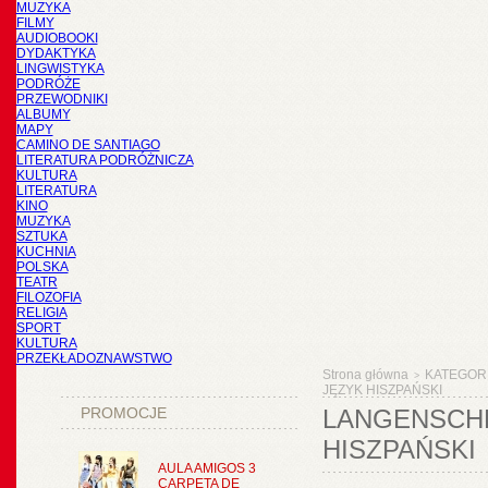
MUZYKA
FILMY
AUDIOBOOKI
DYDAKTYKA
LINGWISTYKA
PODRÓŻE
PRZEWODNIKI
ALBUMY
MAPY
CAMINO DE SANTIAGO
LITERATURA PODRÓŻNICZA
KULTURA
LITERATURA
KINO
MUZYKA
SZTUKA
KUCHNIA
POLSKA
TEATR
FILOZOFIA
RELIGIA
SPORT
KULTURA
PRZEKŁADOZNAWSTWO
Strona główna
KATEGOR
>
JĘZYK HISZPAŃSKI
PROMOCJE
LANGENSCHE
HISZPAŃSKI
AULA AMIGOS 3
CARPETA DE