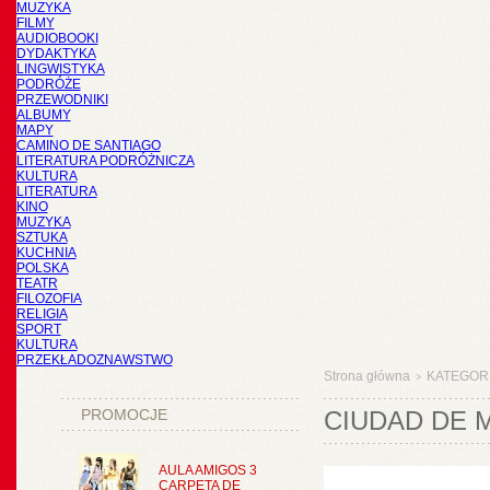
MUZYKA
FILMY
AUDIOBOOKI
DYDAKTYKA
LINGWISTYKA
PODRÓŻE
PRZEWODNIKI
ALBUMY
MAPY
CAMINO DE SANTIAGO
LITERATURA PODRÓŻNICZA
KULTURA
LITERATURA
KINO
MUZYKA
SZTUKA
KUCHNIA
POLSKA
TEATR
FILOZOFIA
RELIGIA
SPORT
KULTURA
PRZEKŁADOZNAWSTWO
Strona główna
KATEGOR
>
PROMOCJE
CIUDAD DE M
AULA AMIGOS 3
CARPETA DE