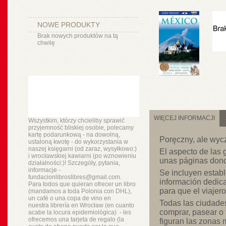
NOWE PRODUKTY
Brak nowych produktów na tą
chwilę
WIĘCEJ INFORMACJI
Wszystkim, którzy chcieliby sprawić
przyjemność bliskiej osobie, polecamy
kartę podarunkową - na dowolną,
Poręczny, ale wyc
ustaloną kwotę - do wykorzystania w
naszej księgarni (od zaraz, wysyłkowo:)
El aspecto de las 
i wrocławskiej kawiarni (po wznowieniu
unas páginas donde
działalności:)! Szczegóły, pytania,
informacje -
Se incluyen establ
fundacionlibroslibres@gmail.com.
información dedica
Para todos que quieran ofrecer un libro
para que el viajer
(mandamos a toda Polonia con DHL),
un
café o
una copa de vino en
Todas las ciudade
nuestra
librería
en Wrocław (en cuanto
comprar, pasear o 
acabe la locura epidemiológica) - les
ofrecemos una tarjeta de regalo (la
figuran las zonas