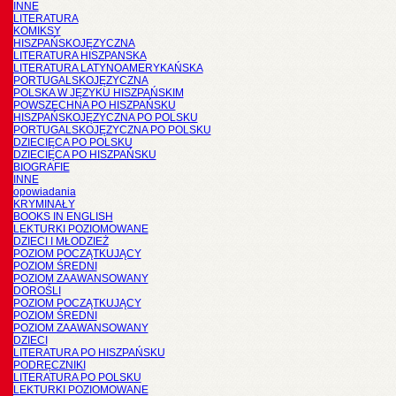
INNE
LITERATURA
KOMIKSY
HISZPAŃSKOJĘZYCZNA
LITERATURA HISZPANSKA
LITERATURA LATYNOAMERYKAŃSKA
PORTUGALSKOJĘZYCZNA
POLSKA W JĘZYKU HISZPAŃSKIM
POWSZECHNA PO HISZPAŃSKU
HISZPAŃSKOJĘZYCZNA PO POLSKU
PORTUGALSKOJĘZYCZNA PO POLSKU
DZIECIĘCA PO POLSKU
DZIECIĘCA PO HISZPAŃSKU
BIOGRAFIE
INNE
opowiadania
KRYMINAŁY
BOOKS IN ENGLISH
LEKTURKI POZIOMOWANE
DZIECI I MŁODZIEŻ
POZIOM POCZĄTKUJĄCY
POZIOM ŚREDNI
POZIOM ZAAWANSOWANY
DOROŚLI
POZIOM POCZĄTKUJĄCY
POZIOM ŚREDNI
POZIOM ZAAWANSOWANY
DZIECI
LITERATURA PO HISZPAŃSKU
PODRĘCZNIKI
LITERATURA PO POLSKU
LEKTURKI POZIOMOWANE