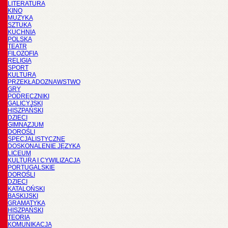
LITERATURA
KINO
MUZYKA
SZTUKA
KUCHNIA
POLSKA
TEATR
FILOZOFIA
RELIGIA
SPORT
KULTURA
PRZEKŁADOZNAWSTWO
GRY
PODRĘCZNIKI
GALICYJSKI
HISZPAŃSKI
DZIECI
GIMNAZJUM
DOROŚLI
SPECJALISTYCZNE
DOSKONALENIE JĘZYKA
LICEUM
KULTURA I CYWILIZACJA
PORTUGALSKIE
DOROŚLI
DZIECI
KATALOŃSKI
BASKIJSKI
GRAMATYKA
HISZPAŃSKI
TEORIA
KOMUNIKACJA