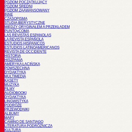
POZIOM POCZĄTKUJĄCY
POZIOM ŚREDNI
POZIOM ZAAWANSOWANY
INNE
CZASOPISMA
STUDIA IBERYSTYCZNE
MIĘDZY ORYGINAŁEM A PRZEKŁADEM
PUNTOyCOMA
LAS REVISTAS ESPANOLAS
LA REVISTA ESPAÑOLA
ESTUDIOS HISPANICOS
ESTUDIOS LATINOAMERICANOS
REVISTA DE OCCIDENTE
HISTORIA
HISZPANIA
AMERYKA ŁACIŃSKA
POWSZECHNA
DYDAKTYKA
MULTIMEDIA
KASETY
MUZYKA
FILMY
AUDIOBOOKI
DYDAKTYKA
LINGWISTYKA
PODRÓŻE
PRZEWODNIKI
ALBUMY
MAPY
CAMINO DE SANTIAGO
LITERATURA PODRÓŻNICZA
KULTURA