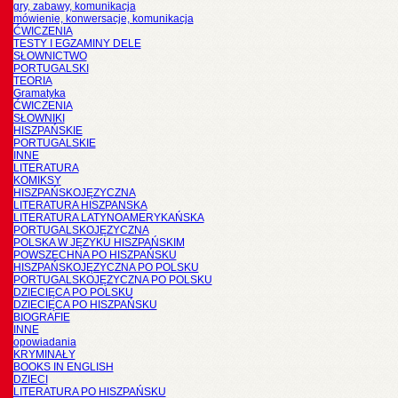
gry, zabawy, komunikacja
mówienie, konwersacje, komunikacja
ĆWICZENIA
TESTY I EGZAMINY DELE
SŁOWNICTWO
PORTUGALSKI
TEORIA
Gramatyka
ĆWICZENIA
SŁOWNIKI
HISZPAŃSKIE
PORTUGALSKIE
INNE
LITERATURA
KOMIKSY
HISZPAŃSKOJĘZYCZNA
LITERATURA HISZPANSKA
LITERATURA LATYNOAMERYKAŃSKA
PORTUGALSKOJĘZYCZNA
POLSKA W JĘZYKU HISZPAŃSKIM
POWSZECHNA PO HISZPAŃSKU
HISZPAŃSKOJĘZYCZNA PO POLSKU
PORTUGALSKOJĘZYCZNA PO POLSKU
DZIECIĘCA PO POLSKU
DZIECIĘCA PO HISZPAŃSKU
BIOGRAFIE
INNE
opowiadania
KRYMINAŁY
BOOKS IN ENGLISH
DZIECI
LITERATURA PO HISZPAŃSKU