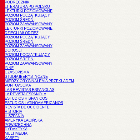
PODRĘCZNIKI
LITERATURA PO POLSKU
LEKTURKI POZIOMOWANE
POZIOM POCZĄTKUJĄCY
POZIOM ŚREDNI
POZIOM ZAAWANSOWANY
LEKTURKI POZIOMOWANE
DZIECI I MŁODZIEŻ
POZIOM POCZĄTKUJĄCY
POZIOM ŚREDNI
POZIOM ZAAWANSOWANY
DOROŚLI
POZIOM POCZĄTKUJĄCY
POZIOM ŚREDNI
POZIOM ZAAWANSOWANY
INNE
CZASOPISMA
STUDIA IBERYSTYCZNE
MIĘDZY ORYGINAŁEM A PRZEKŁADEM
PUNTOyCOMA
LAS REVISTAS ESPANOLAS
LA REVISTA ESPAÑOLA
ESTUDIOS HISPANICOS
ESTUDIOS LATINOAMERICANOS
REVISTA DE OCCIDENTE
HISTORIA
HISZPANIA
AMERYKA ŁACIŃSKA
POWSZECHNA
DYDAKTYKA
MULTIMEDIA
KASETY