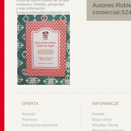
cuota de abono puede ser la que
Autores:
Roble
indiquen). Detalles, preguntas
y
más
información:
comercial:
52
fundacionlibroslibres@gmail.com.
OFERTA
INFORMACJE
Nowości
Kontakt
Promocje
Mapa strony
Najczęściej kupowane
Wysyłka i Zwroty
Regulamin zakupów