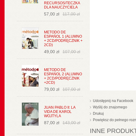
RECURSOS/TECZKA
DLA NAUCZYCIELA
57,00 zł
117,00 zł
METODO DE
ESPAŃOL 1 (ALUMNO
+ 2CD/PODRĘCZNIK +
2CD)
49,00 zł
107,00 zł
METODO DE
ESPAŃOL 2 (ALUMNO
+ 2CD/PODRĘCZNIK
+2CD)
79,00 zł
107,00 zł
Udostępnij na Facebook
Wyślij do znajomego
JUAN PABLO II: LA
VIDA DE KAROL
Drukuj
WOJTYLA
Powiększ do pełnego roz
87,00 zł
143,00 zł
INNE PRODUKT