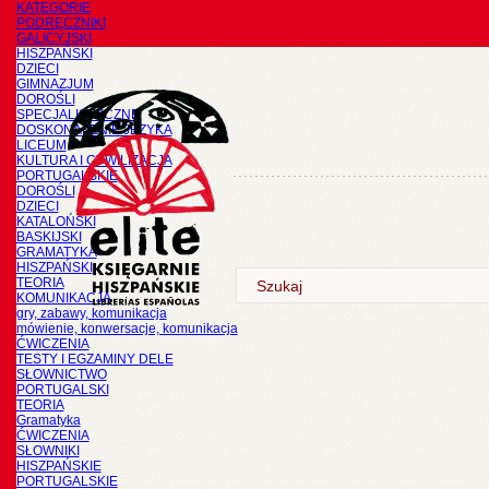
KATEGORIE
PODRĘCZNIKI
GALICYJSKI
HISZPAŃSKI
DZIECI
GIMNAZJUM
DOROŚLI
SPECJALISTYCZNE
DOSKONALENIE JĘZYKA
LICEUM
KULTURA I CYWILIZACJA
PORTUGALSKIE
DOROŚLI
DZIECI
KATALOŃSKI
BASKIJSKI
GRAMATYKA
HISZPAŃSKI
TEORIA
KOMUNIKACJA
gry, zabawy, komunikacja
mówienie, konwersacje, komunikacja
ĆWICZENIA
TESTY I EGZAMINY DELE
SŁOWNICTWO
PORTUGALSKI
TEORIA
Gramatyka
ĆWICZENIA
SŁOWNIKI
HISZPAŃSKIE
PORTUGALSKIE