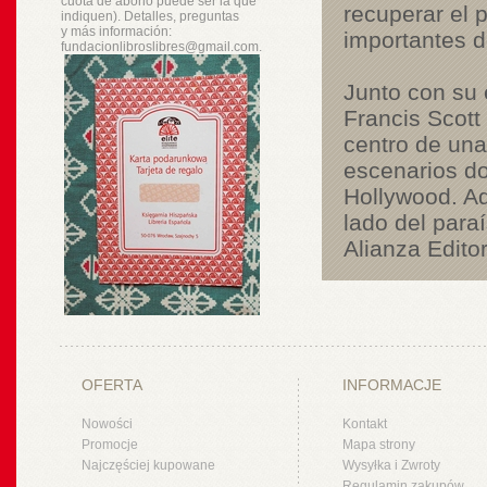
cuota de abono puede ser la que
recuperar el 
indiquen). Detalles, preguntas
y
más
información:
importantes de
fundacionlibroslibres@gmail.com.
Junto con su 
Francis Scott
centro de una 
escenarios do
Hollywood. Ad
lado del para
Alianza Edito
OFERTA
INFORMACJE
Nowości
Kontakt
Promocje
Mapa strony
Najczęściej kupowane
Wysyłka i Zwroty
Regulamin zakupów