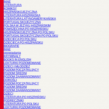
INNE
LITERATURA
KOMIKSY
HISZPAŃSKOJĘZYCZNA
LITERATURA HISZPANSKA
LITERATURA LATYNOAMERYKAŃSKA
PORTUGALSKOJĘZYCZNA
POLSKA W JĘZYKU HISZPAŃSKIM
POWSZECHNA PO HISZPAŃSKU
HISZPAŃSKOJĘZYCZNA PO POLSKU
PORTUGALSKOJĘZYCZNA PO POLSKU
DZIECIĘCA PO POLSKU
DZIECIĘCA PO HISZPAŃSKU
BIOGRAFIE
INNE
opowiadania
KRYMINAŁY
BOOKS IN ENGLISH
LEKTURKI POZIOMOWANE
DZIECI I MŁODZIEŻ
POZIOM POCZĄTKUJĄCY
POZIOM ŚREDNI
POZIOM ZAAWANSOWANY
DOROŚLI
POZIOM POCZĄTKUJĄCY
POZIOM ŚREDNI
POZIOM ZAAWANSOWANY
DZIECI
LITERATURA PO HISZPAŃSKU
PODRĘCZNIKI
LITERATURA PO POLSKU
LEKTURKI POZIOMOWANE