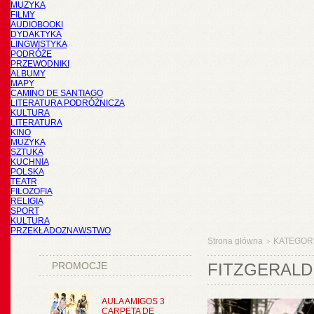
MUZYKA
FILMY
AUDIOBOOKI
DYDAKTYKA
LINGWISTYKA
PODRÓŻE
PRZEWODNIKI
ALBUMY
MAPY
CAMINO DE SANTIAGO
LITERATURA PODRÓŻNICZA
KULTURA
LITERATURA
KINO
MUZYKA
SZTUKA
KUCHNIA
POLSKA
TEATR
FILOZOFIA
RELIGIA
SPORT
KULTURA
PRZEKŁADOZNAWSTWO
Strona główna
KATEGOR
>
PROMOCJE
FITZGERALD 
AULA AMIGOS 3
CARPETA DE