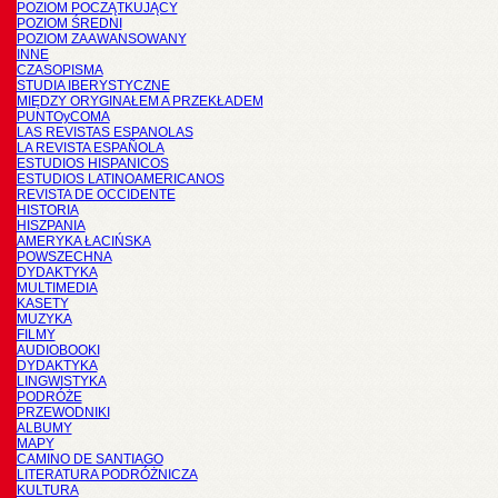
POZIOM POCZĄTKUJĄCY
POZIOM ŚREDNI
POZIOM ZAAWANSOWANY
INNE
CZASOPISMA
STUDIA IBERYSTYCZNE
MIĘDZY ORYGINAŁEM A PRZEKŁADEM
PUNTOyCOMA
LAS REVISTAS ESPANOLAS
LA REVISTA ESPAÑOLA
ESTUDIOS HISPANICOS
ESTUDIOS LATINOAMERICANOS
REVISTA DE OCCIDENTE
HISTORIA
HISZPANIA
AMERYKA ŁACIŃSKA
POWSZECHNA
DYDAKTYKA
MULTIMEDIA
KASETY
MUZYKA
FILMY
AUDIOBOOKI
DYDAKTYKA
LINGWISTYKA
PODRÓŻE
PRZEWODNIKI
ALBUMY
MAPY
CAMINO DE SANTIAGO
LITERATURA PODRÓŻNICZA
KULTURA