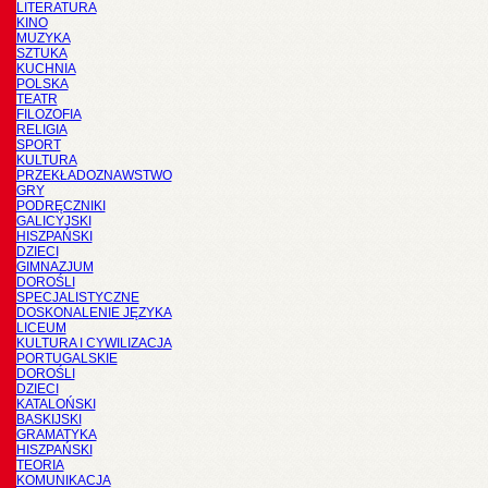
LITERATURA
KINO
MUZYKA
SZTUKA
KUCHNIA
POLSKA
TEATR
FILOZOFIA
RELIGIA
SPORT
KULTURA
PRZEKŁADOZNAWSTWO
GRY
PODRĘCZNIKI
GALICYJSKI
HISZPAŃSKI
DZIECI
GIMNAZJUM
DOROŚLI
SPECJALISTYCZNE
DOSKONALENIE JĘZYKA
LICEUM
KULTURA I CYWILIZACJA
PORTUGALSKIE
DOROŚLI
DZIECI
KATALOŃSKI
BASKIJSKI
GRAMATYKA
HISZPAŃSKI
TEORIA
KOMUNIKACJA