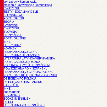
gry, zabawy, komunikacja
mówienie, konwersacje, komunikacja
ĆWICZENIA
TESTY I EGZAMINY DELE
SŁOWNICTWO
PORTUGALSKI
TEORIA
Gramatyka
ĆWICZENIA
SŁOWNIKI
HISZPAŃSKIE
PORTUGALSKIE
INNE
LITERATURA
KOMIKSY
HISZPAŃSKOJĘZYCZNA
LITERATURA HISZPANSKA
LITERATURA LATYNOAMERYKAŃSKA
PORTUGALSKOJĘZYCZNA
POLSKA W JĘZYKU HISZPAŃSKIM
POWSZECHNA PO HISZPAŃSKU
HISZPAŃSKOJĘZYCZNA PO POLSKU
PORTUGALSKOJĘZYCZNA PO POLSKU
DZIECIĘCA PO POLSKU
DZIECIĘCA PO HISZPAŃSKU
BIOGRAFIE
INNE
opowiadania
KRYMINAŁY
BOOKS IN ENGLISH
DZIECI
LITERATURA PO HISZPAŃSKU