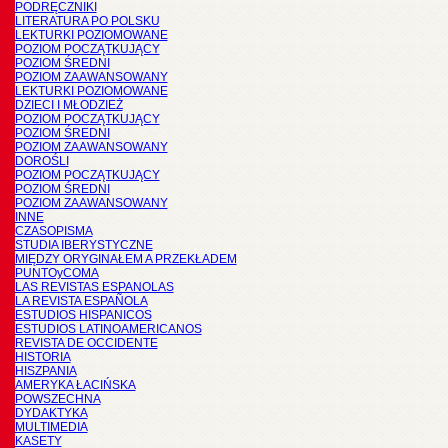
PODRĘCZNIKI
LITERATURA PO POLSKU
LEKTURKI POZIOMOWANE
POZIOM POCZĄTKUJĄCY
POZIOM ŚREDNI
POZIOM ZAAWANSOWANY
LEKTURKI POZIOMOWANE
DZIECI I MŁODZIEŻ
POZIOM POCZĄTKUJĄCY
POZIOM ŚREDNI
POZIOM ZAAWANSOWANY
DOROŚLI
POZIOM POCZĄTKUJĄCY
POZIOM ŚREDNI
POZIOM ZAAWANSOWANY
INNE
CZASOPISMA
STUDIA IBERYSTYCZNE
MIĘDZY ORYGINAŁEM A PRZEKŁADEM
PUNTOyCOMA
LAS REVISTAS ESPANOLAS
LA REVISTA ESPAÑOLA
ESTUDIOS HISPANICOS
ESTUDIOS LATINOAMERICANOS
REVISTA DE OCCIDENTE
HISTORIA
HISZPANIA
AMERYKA ŁACIŃSKA
POWSZECHNA
DYDAKTYKA
MULTIMEDIA
KASETY