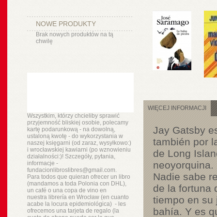
NOWE PRODUKTY
Brak nowych produktów na tą
chwilę
WIĘCEJ INFORMACJI
Wszystkim, którzy chcieliby sprawić
przyjemność bliskiej osobie, polecamy
Jay Gatsby es
kartę podarunkową - na dowolną,
ustaloną kwotę - do wykorzystania w
también por l
naszej księgarni (od zaraz, wysyłkowo:)
i wrocławskiej kawiarni (po wznowieniu
de Long Islan
działalności:)! Szczegóły, pytania,
neoyorquina. 
informacje -
fundacionlibroslibres@gmail.com.
Nadie sabe re
Para todos que quieran ofrecer un libro
(mandamos a toda Polonia con DHL),
de la fortuna
un
café o
una copa de vino en
nuestra
librería
en Wrocław (en cuanto
tiempo en su j
acabe la locura epidemiológica) - les
bahía. Y es q
ofrecemos una tarjeta de regalo (la