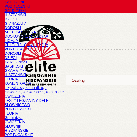
KATEGORIE
PODRĘCZNIKI
GALICYJSKI
HISZPAŃSKI
DZIECI
GIMNAZJUM
DOROŚLI
SPECJALISTYCZNE
DOSKONALENIE JĘZYKA
LICEUM
KULTURA I CYWILIZACJA
PORTUGALSKIE
DOROŚLI
DZIECI
KATALOŃSKI
BASKIJSKI
GRAMATYKA
HISZPAŃSKI
TEORIA
KOMUNIKACJA
gry, zabawy, komunikacja
mówienie, konwersacje, komunikacja
ĆWICZENIA
TESTY I EGZAMINY DELE
SŁOWNICTWO
PORTUGALSKI
TEORIA
Gramatyka
ĆWICZENIA
SŁOWNIKI
HISZPAŃSKIE
PORTUGALSKIE