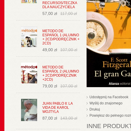
RECURSOS/TECZKA
DLA NAUCZYCIELA
57,00 zł
117,00 zł
METODO DE
ESPAŃOL 1 (ALUMNO
+ 2CD/PODRĘCZNIK +
2CD)
49,00 zł
107,00 zł
METODO DE
ESPAŃOL 2 (ALUMNO
+ 2CD/PODRĘCZNIK
+2CD)
79,00 zł
107,00 zł
Udostępnij na Facebook
Wyślij do znajomego
JUAN PABLO II: LA
VIDA DE KAROL
Drukuj
WOJTYLA
Powiększ do pełnego roz
87,00 zł
143,00 zł
INNE PRODUKT