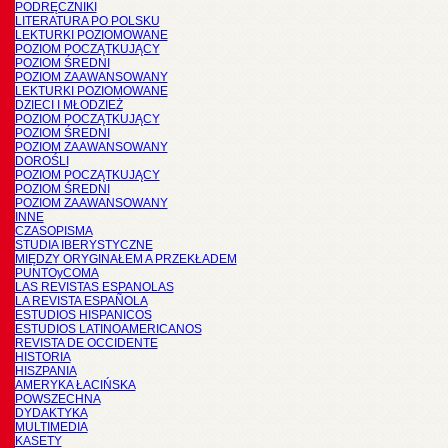
PODRĘCZNIKI
LITERATURA PO POLSKU
LEKTURKI POZIOMOWANE
POZIOM POCZĄTKUJĄCY
POZIOM ŚREDNI
POZIOM ZAAWANSOWANY
LEKTURKI POZIOMOWANE
DZIECI I MŁODZIEŻ
POZIOM POCZĄTKUJĄCY
POZIOM ŚREDNI
POZIOM ZAAWANSOWANY
DOROŚLI
POZIOM POCZĄTKUJĄCY
POZIOM ŚREDNI
POZIOM ZAAWANSOWANY
INNE
CZASOPISMA
STUDIA IBERYSTYCZNE
MIĘDZY ORYGINAŁEM A PRZEKŁADEM
PUNTOyCOMA
LAS REVISTAS ESPANOLAS
LA REVISTA ESPAÑOLA
ESTUDIOS HISPANICOS
ESTUDIOS LATINOAMERICANOS
REVISTA DE OCCIDENTE
HISTORIA
HISZPANIA
AMERYKA ŁACIŃSKA
POWSZECHNA
DYDAKTYKA
MULTIMEDIA
KASETY