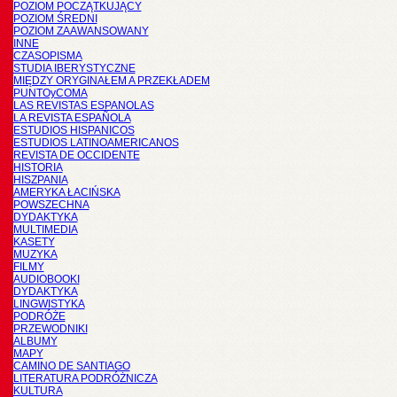
POZIOM POCZĄTKUJĄCY
POZIOM ŚREDNI
POZIOM ZAAWANSOWANY
INNE
CZASOPISMA
STUDIA IBERYSTYCZNE
MIĘDZY ORYGINAŁEM A PRZEKŁADEM
PUNTOyCOMA
LAS REVISTAS ESPANOLAS
LA REVISTA ESPAÑOLA
ESTUDIOS HISPANICOS
ESTUDIOS LATINOAMERICANOS
REVISTA DE OCCIDENTE
HISTORIA
HISZPANIA
AMERYKA ŁACIŃSKA
POWSZECHNA
DYDAKTYKA
MULTIMEDIA
KASETY
MUZYKA
FILMY
AUDIOBOOKI
DYDAKTYKA
LINGWISTYKA
PODRÓŻE
PRZEWODNIKI
ALBUMY
MAPY
CAMINO DE SANTIAGO
LITERATURA PODRÓŻNICZA
KULTURA