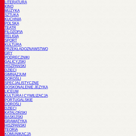
LITERATURA
KINO
MUZYKA
SZTUKA
KUCHNIA
POLSKA
TEATR
FILOZOFIA
RELIGIA
SPORT
KULTURA
PRZEKŁADOZNAWSTWO
GRY
PODRĘCZNIKI
GALICYJSKI
HISZPAŃSKI
DZIECI
GIMNAZJUM
DOROŚLI
SPECJALISTYCZNE
DOSKONALENIE JĘZYKA
LICEUM
KULTURA I CYWILIZACJA
PORTUGALSKIE
DOROŚLI
DZIECI
KATALOŃSKI
BASKIJSKI
GRAMATYKA
HISZPAŃSKI
TEORIA
KOMUNIKACJA