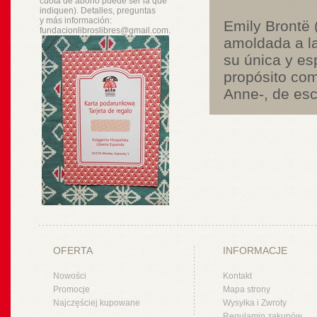
cuota de abono puede ser la que
indiquen). Detalles, preguntas
y
más
información:
Emily Brontë 
fundacionlibroslibres@gmail.com.
amoldada a l
su única y es
propósito co
Anne-, de esc
OFERTA
INFORMACJE
Nowości
Kontakt
Promocje
Mapa strony
Najczęściej kupowane
Wysyłka i Zwroty
Regulamin zakupów