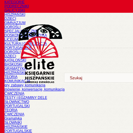
KATEGORIE
PODRĘCZNIKI
GALICYJSKI
HISZPAŃSKI
DZIECI
GIMNAZJUM
DOROŚLI
SPECJALISTYCZNE
DOSKONALENIE JĘZYKA
LICEUM
KULTURA I CYWILIZACJA
PORTUGALSKIE
DOROŚLI
DZIECI
KATALOŃSKI
BASKIJSKI
GRAMATYKA
HISZPAŃSKI
TEORIA
KOMUNIKACJA
gry, zabawy, komunikacja
mówienie, konwersacje, komunikacja
ĆWICZENIA
TESTY I EGZAMINY DELE
SŁOWNICTWO
PORTUGALSKI
TEORIA
ĆWICZENIA
Gramatyka
SŁOWNIKI
HISZPAŃSKIE
PORTUGALSKIE