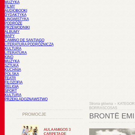
MUZYKA
FILMY
AUDIOBOOKI
DYDAKTYKA
LINGWISTYKA
PODRÓŻE
PRZEWODNIKI
ALBUMY
MAPY
CAMINO DE SANTIAGO
LITERATURA PODRÓŻNICZA
KULTURA
LITERATURA
KINO
MUZYKA
SZTUKA
KUCHNIA
POLSKA
TEATR
FILOZOFIA
RELIGIA
SPORT
KULTURA
PRZEKŁADOZNAWSTWO
Strona główna
KATEGOR
>
BORRASCOSAS
PROMOCJE
BRONTË EMI
AULA AMIGOS 3
CARPETA DE