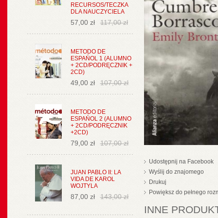
RECURSOS/TECZKA
DLA NAUCZYCIELA
57,00 zł
117,00 zł
METODO DE
ESPAŃOL 1 (ALUMNO
+ 2CD/PODRĘCZNIK +
2CD)
49,00 zł
107,00 zł
METODO DE
ESPAŃOL 2 (ALUMNO
+ 2CD/PODRĘCZNIK
+2CD)
79,00 zł
107,00 zł
Udostępnij na Facebook
Wyślij do znajomego
JUAN PABLO II: LA
VIDA DE KAROL
Drukuj
WOJTYLA
Powiększ do pełnego roz
87,00 zł
143,00 zł
INNE PRODUKT