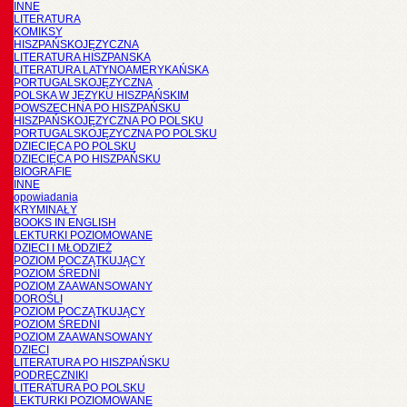
INNE
LITERATURA
KOMIKSY
HISZPAŃSKOJĘZYCZNA
LITERATURA HISZPANSKA
LITERATURA LATYNOAMERYKAŃSKA
PORTUGALSKOJĘZYCZNA
POLSKA W JĘZYKU HISZPAŃSKIM
POWSZECHNA PO HISZPAŃSKU
HISZPAŃSKOJĘZYCZNA PO POLSKU
PORTUGALSKOJĘZYCZNA PO POLSKU
DZIECIĘCA PO POLSKU
DZIECIĘCA PO HISZPAŃSKU
BIOGRAFIE
INNE
opowiadania
KRYMINAŁY
BOOKS IN ENGLISH
LEKTURKI POZIOMOWANE
DZIECI I MŁODZIEŻ
POZIOM POCZĄTKUJĄCY
POZIOM ŚREDNI
POZIOM ZAAWANSOWANY
DOROŚLI
POZIOM POCZĄTKUJĄCY
POZIOM ŚREDNI
POZIOM ZAAWANSOWANY
DZIECI
LITERATURA PO HISZPAŃSKU
PODRĘCZNIKI
LITERATURA PO POLSKU
LEKTURKI POZIOMOWANE