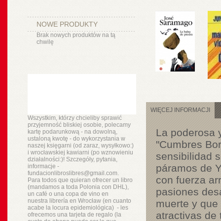
NOWE PRODUKTY
Brak nowych produktów na tą
chwilę
WIĘCEJ INFORMACJI
Wszystkim, którzy chcieliby sprawić
przyjemność bliskiej osobie, polecamy
La poderosa y
kartę podarunkową - na dowolną,
ustaloną kwotę - do wykorzystania w
"Cumbres Bor
naszej księgarni (od zaraz, wysyłkowo:)
i wrocławskiej kawiarni (po wznowieniu
sensibilidad 
działalności:)! Szczegóły, pytania,
páramos de Yo
informacje -
fundacionlibroslibres@gmail.com.
con fuerza ar
Para todos que quieran ofrecer un libro
(mandamos a toda Polonia con DHL),
pasiones des
un
café o
una copa de vino en
nuestra
librería
en Wrocław (en cuanto
muerte y que 
acabe la locura epidemiológica) - les
atractivas de
ofrecemos una tarjeta de regalo (la