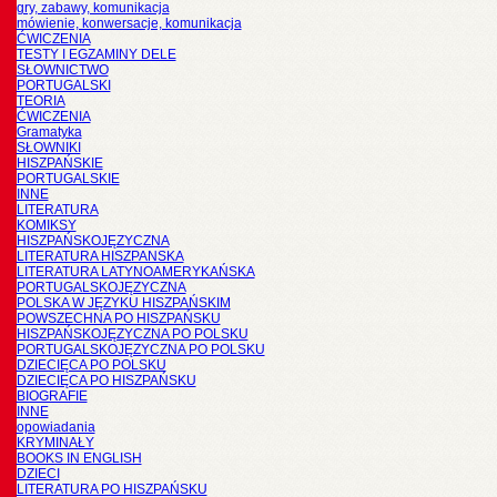
gry, zabawy, komunikacja
mówienie, konwersacje, komunikacja
ĆWICZENIA
TESTY I EGZAMINY DELE
SŁOWNICTWO
PORTUGALSKI
TEORIA
ĆWICZENIA
Gramatyka
SŁOWNIKI
HISZPAŃSKIE
PORTUGALSKIE
INNE
LITERATURA
KOMIKSY
HISZPAŃSKOJĘZYCZNA
LITERATURA HISZPANSKA
LITERATURA LATYNOAMERYKAŃSKA
PORTUGALSKOJĘZYCZNA
POLSKA W JĘZYKU HISZPAŃSKIM
POWSZECHNA PO HISZPAŃSKU
HISZPAŃSKOJĘZYCZNA PO POLSKU
PORTUGALSKOJĘZYCZNA PO POLSKU
DZIECIĘCA PO POLSKU
DZIECIĘCA PO HISZPAŃSKU
BIOGRAFIE
INNE
opowiadania
KRYMINAŁY
BOOKS IN ENGLISH
DZIECI
LITERATURA PO HISZPAŃSKU