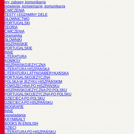
gry, zabawy, komunikacja
mówienie, konwersacje, komunikacja
ĆWICZENIA
TESTY I EGZAMINY DELE
SŁOWNICTWO
PORTUGALSKI
TEORIA
ĆWICZENIA
Gramatyka
SŁOWNIKI
HISZPAŃSKIE
PORTUGALSKIE
INNE
LITERATURA
KOMIKSY
HISZPAŃSKOJĘZYCZNA
LITERATURA HISZPANSKA
LITERATURA LATYNOAMERYKAŃSKA
PORTUGALSKOJĘZYCZNA
POLSKA W JĘZYKU HISZPAŃSKIM
POWSZECHNA PO HISZPAŃSKU
HISZPAŃSKOJĘZYCZNA PO POLSKU
PORTUGALSKOJĘZYCZNA PO POLSKU
DZIECIĘCA PO POLSKU
DZIECIĘCA PO HISZPAŃSKU
BIOGRAFIE
INNE
opowiadania
KRYMINAŁY
BOOKS IN ENGLISH
DZIECI
LITERATURA PO HISZPAŃSKU