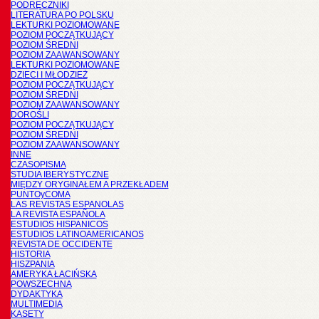
PODRĘCZNIKI
LITERATURA PO POLSKU
LEKTURKI POZIOMOWANE
POZIOM POCZĄTKUJĄCY
POZIOM ŚREDNI
POZIOM ZAAWANSOWANY
LEKTURKI POZIOMOWANE
DZIECI I MŁODZIEŻ
POZIOM POCZĄTKUJĄCY
POZIOM ŚREDNI
POZIOM ZAAWANSOWANY
DOROŚLI
POZIOM POCZĄTKUJĄCY
POZIOM ŚREDNI
POZIOM ZAAWANSOWANY
INNE
CZASOPISMA
STUDIA IBERYSTYCZNE
MIĘDZY ORYGINAŁEM A PRZEKŁADEM
PUNTOyCOMA
LAS REVISTAS ESPANOLAS
LA REVISTA ESPAÑOLA
ESTUDIOS HISPANICOS
ESTUDIOS LATINOAMERICANOS
REVISTA DE OCCIDENTE
HISTORIA
HISZPANIA
AMERYKA ŁACIŃSKA
POWSZECHNA
DYDAKTYKA
MULTIMEDIA
KASETY