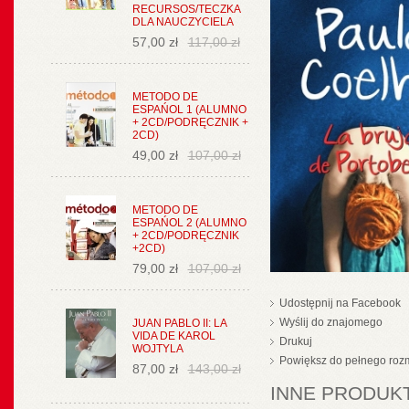
RECURSOS/TECZKA
DLA NAUCZYCIELA
57,00 zł
117,00 zł
METODO DE
ESPAŃOL 1 (ALUMNO
+ 2CD/PODRĘCZNIK +
2CD)
49,00 zł
107,00 zł
METODO DE
ESPAŃOL 2 (ALUMNO
+ 2CD/PODRĘCZNIK
+2CD)
79,00 zł
107,00 zł
Udostępnij na Facebook
Wyślij do znajomego
JUAN PABLO II: LA
VIDA DE KAROL
Drukuj
WOJTYLA
Powiększ do pełnego roz
87,00 zł
143,00 zł
INNE PRODUKT