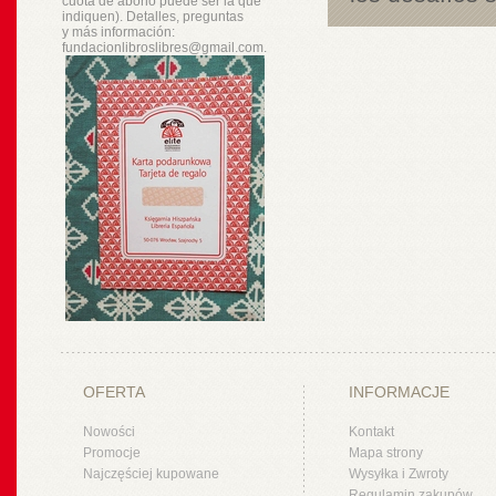
cuota de abono puede ser la que
indiquen). Detalles, preguntas
y
más
información:
fundacionlibroslibres@gmail.com.
OFERTA
INFORMACJE
Nowości
Kontakt
Promocje
Mapa strony
Najczęściej kupowane
Wysyłka i Zwroty
Regulamin zakupów