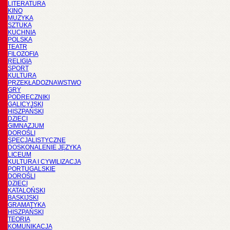
LITERATURA
KINO
MUZYKA
SZTUKA
KUCHNIA
POLSKA
TEATR
FILOZOFIA
RELIGIA
SPORT
KULTURA
PRZEKŁADOZNAWSTWO
GRY
PODRĘCZNIKI
GALICYJSKI
HISZPAŃSKI
DZIECI
GIMNAZJUM
DOROŚLI
SPECJALISTYCZNE
DOSKONALENIE JĘZYKA
LICEUM
KULTURA I CYWILIZACJA
PORTUGALSKIE
DOROŚLI
DZIECI
KATALOŃSKI
BASKIJSKI
GRAMATYKA
HISZPAŃSKI
TEORIA
KOMUNIKACJA