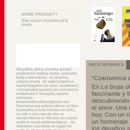
NOWE PRODUKTY
Brak nowych produktów na tą
chwilę
WIĘCEJ INFORMACJI
Wszystkim, którzy chcieliby sprawić
przyjemność bliskiej osobie, polecamy
"Czarownica z
kartę podarunkową - na dowolną,
ustaloną kwotę - do wykorzystania w
En
La bruja d
naszej księgarni (od zaraz, wysyłkowo:)
i wrocławskiej kawiarni (po wznowieniu
fascinante y l
działalności:)! Szczegóły, pytania,
informacje -
descubriendo 
fundacionlibroslibres@gmail.com.
Para todos que quieran ofrecer un libro
el amor. Una 
(mandamos a toda Polonia con DHL),
hoy. Con un r
un
café o
una copa de vino en
nuestra
librería
en Wrocław (en cuanto
un homenaje a
acabe la locura epidemiológica) - les
ofrecemos una tarjeta de regalo (la
los desafíos 