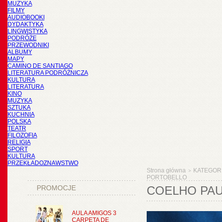
MUZYKA
FILMY
AUDIOBOOKI
DYDAKTYKA
LINGWISTYKA
PODRÓŻE
PRZEWODNIKI
ALBUMY
MAPY
CAMINO DE SANTIAGO
LITERATURA PODRÓŻNICZA
KULTURA
LITERATURA
KINO
MUZYKA
SZTUKA
KUCHNIA
POLSKA
TEATR
FILOZOFIA
RELIGIA
SPORT
KULTURA
PRZEKŁADOZNAWSTWO
Strona główna
KATEGOR
>
PORTOBELLO
PROMOCJE
COELHO PAU
AULA AMIGOS 3
CARPETA DE