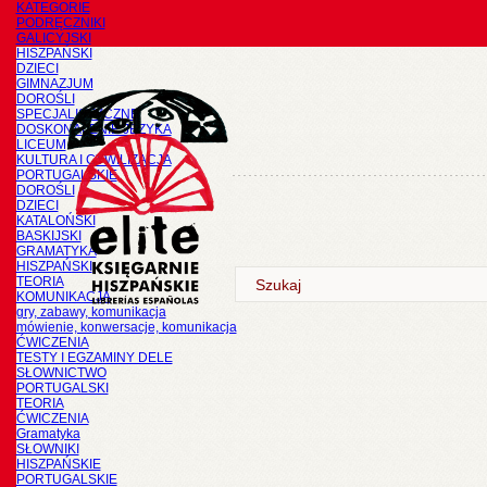
KATEGORIE
PODRĘCZNIKI
GALICYJSKI
HISZPAŃSKI
DZIECI
GIMNAZJUM
DOROŚLI
SPECJALISTYCZNE
DOSKONALENIE JĘZYKA
LICEUM
KULTURA I CYWILIZACJA
PORTUGALSKIE
DOROŚLI
DZIECI
KATALOŃSKI
BASKIJSKI
GRAMATYKA
HISZPAŃSKI
TEORIA
KOMUNIKACJA
gry, zabawy, komunikacja
mówienie, konwersacje, komunikacja
ĆWICZENIA
TESTY I EGZAMINY DELE
SŁOWNICTWO
PORTUGALSKI
TEORIA
ĆWICZENIA
Gramatyka
SŁOWNIKI
HISZPAŃSKIE
PORTUGALSKIE