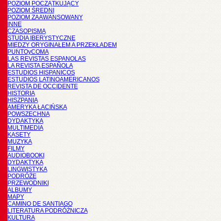
POZIOM POCZĄTKUJĄCY
POZIOM ŚREDNI
POZIOM ZAAWANSOWANY
INNE
CZASOPISMA
STUDIA IBERYSTYCZNE
MIĘDZY ORYGINAŁEM A PRZEKŁADEM
PUNTOyCOMA
LAS REVISTAS ESPANOLAS
LA REVISTA ESPAÑOLA
ESTUDIOS HISPANICOS
ESTUDIOS LATINOAMERICANOS
REVISTA DE OCCIDENTE
HISTORIA
HISZPANIA
AMERYKA ŁACIŃSKA
POWSZECHNA
DYDAKTYKA
MULTIMEDIA
KASETY
MUZYKA
FILMY
AUDIOBOOKI
DYDAKTYKA
LINGWISTYKA
PODRÓŻE
PRZEWODNIKI
ALBUMY
MAPY
CAMINO DE SANTIAGO
LITERATURA PODRÓŻNICZA
KULTURA