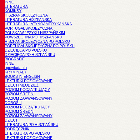
INNE
LITERATURA
KOMIKSY
HISZPAŃSKOJĘZYCZNA
LITERATURA HISZPANSKA
LITERATURA LATYNOAMERYKAŃSKA
PORTUGALSKOJĘZYCZNA
POLSKA W JĘZYKU HISZPAŃSKIM
POWSZECHNA PO HISZPAŃSKU
HISZPAŃSKOJĘZYCZNA PO POLSKU
PORTUGALSKOJĘZYCZNA PO POLSKU
DZIECIĘCA PO POLSKU
DZIECIĘCA PO HISZPAŃSKU
BIOGRAFIE
INNE
opowiadania
KRYMINAŁY
BOOKS IN ENGLISH
LEKTURKI POZIOMOWANE
DZIECI I MŁODZIEŻ
POZIOM POCZĄTKUJĄCY
POZIOM ŚREDNI
POZIOM ZAAWANSOWANY
DOROŚLI
POZIOM POCZĄTKUJĄCY
POZIOM ŚREDNI
POZIOM ZAAWANSOWANY
DZIECI
LITERATURA PO HISZPAŃSKU
PODRĘCZNIKI
LITERATURA PO POLSKU
LEKTURKI POZIOMOWANE