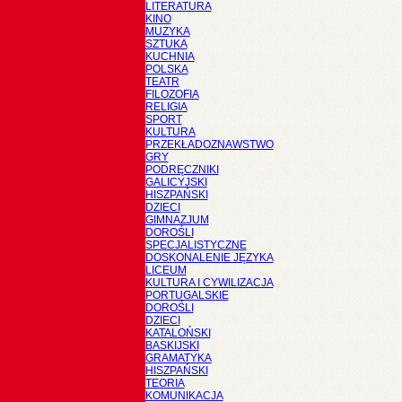
LITERATURA
KINO
MUZYKA
SZTUKA
KUCHNIA
POLSKA
TEATR
FILOZOFIA
RELIGIA
SPORT
KULTURA
PRZEKŁADOZNAWSTWO
GRY
PODRĘCZNIKI
GALICYJSKI
HISZPAŃSKI
DZIECI
GIMNAZJUM
DOROŚLI
SPECJALISTYCZNE
DOSKONALENIE JĘZYKA
LICEUM
KULTURA I CYWILIZACJA
PORTUGALSKIE
DOROŚLI
DZIECI
KATALOŃSKI
BASKIJSKI
GRAMATYKA
HISZPAŃSKI
TEORIA
KOMUNIKACJA