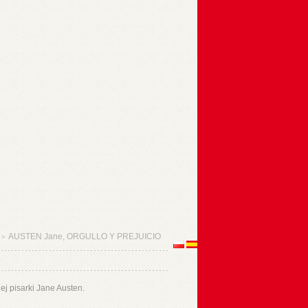
AUSTEN Jane, ORGULLO Y PREJUICIO
>
ej pisarki Jane Austen.