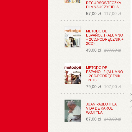
RECURSOS/TECZKA
DLA NAUCZYCIELA
57,00 zł
117,00 zł
METODO DE
ESPAŃOL 1 (ALUMNO
+ 2CD/PODRĘCZNIK +
2CD)
49,00 zł
107,00 zł
METODO DE
ESPAŃOL 2 (ALUMNO
+ 2CD/PODRĘCZNIK
+2CD)
79,00 zł
107,00 zł
JUAN PABLO II: LA
VIDA DE KAROL
WOJTYLA
87,00 zł
143,00 zł