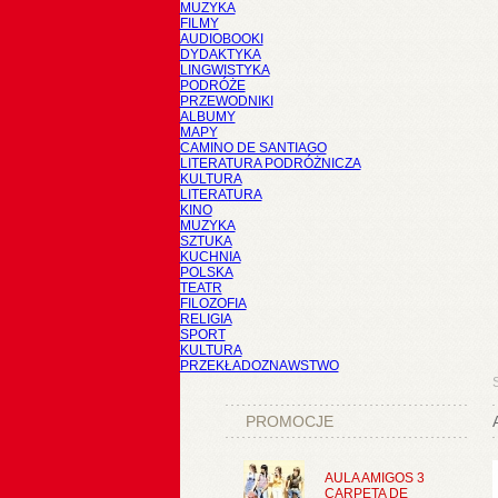
MUZYKA
FILMY
AUDIOBOOKI
DYDAKTYKA
LINGWISTYKA
PODRÓŻE
PRZEWODNIKI
ALBUMY
MAPY
CAMINO DE SANTIAGO
LITERATURA PODRÓŻNICZA
KULTURA
LITERATURA
KINO
MUZYKA
SZTUKA
KUCHNIA
POLSKA
TEATR
FILOZOFIA
RELIGIA
SPORT
KULTURA
PRZEKŁADOZNAWSTWO
PROMOCJE
AULA AMIGOS 3
CARPETA DE