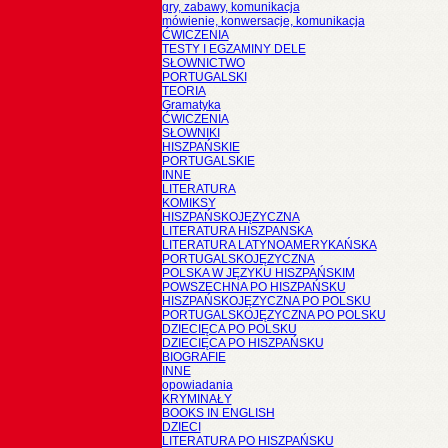
gry, zabawy, komunikacja
mówienie, konwersacje, komunikacja
ĆWICZENIA
TESTY I EGZAMINY DELE
SŁOWNICTWO
PORTUGALSKI
TEORIA
Gramatyka
ĆWICZENIA
SŁOWNIKI
HISZPAŃSKIE
PORTUGALSKIE
INNE
LITERATURA
KOMIKSY
HISZPAŃSKOJĘZYCZNA
LITERATURA HISZPANSKA
LITERATURA LATYNOAMERYKAŃSKA
PORTUGALSKOJĘZYCZNA
POLSKA W JĘZYKU HISZPAŃSKIM
POWSZECHNA PO HISZPAŃSKU
HISZPAŃSKOJĘZYCZNA PO POLSKU
PORTUGALSKOJĘZYCZNA PO POLSKU
DZIECIĘCA PO POLSKU
DZIECIĘCA PO HISZPAŃSKU
BIOGRAFIE
INNE
opowiadania
KRYMINAŁY
BOOKS IN ENGLISH
DZIECI
LITERATURA PO HISZPAŃSKU