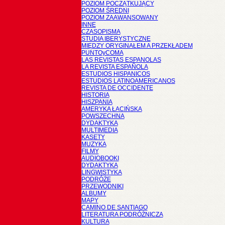
POZIOM POCZĄTKUJĄCY
POZIOM ŚREDNI
POZIOM ZAAWANSOWANY
INNE
CZASOPISMA
STUDIA IBERYSTYCZNE
MIĘDZY ORYGINAŁEM A PRZEKŁADEM
PUNTOyCOMA
LAS REVISTAS ESPANOLAS
LA REVISTA ESPAÑOLA
ESTUDIOS HISPANICOS
ESTUDIOS LATINOAMERICANOS
REVISTA DE OCCIDENTE
HISTORIA
HISZPANIA
AMERYKA ŁACIŃSKA
POWSZECHNA
DYDAKTYKA
MULTIMEDIA
KASETY
MUZYKA
FILMY
AUDIOBOOKI
DYDAKTYKA
LINGWISTYKA
PODRÓŻE
PRZEWODNIKI
ALBUMY
MAPY
CAMINO DE SANTIAGO
LITERATURA PODRÓŻNICZA
KULTURA