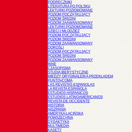
PODRĘCZNIKI
LITERATURA PO POLSKU
LEKTURKI POZIOMOWANE
POZIOM POCZĄTKUJĄCY
POZIOM ŚREDNI
POZIOM ZAAWANSOWANY
LEKTURKI POZIOMOWANE
DZIECI I MŁODZIEŻ
POZIOM POCZĄTKUJĄCY
POZIOM ŚREDNI
POZIOM ZAAWANSOWANY
DOROŚLI
POZIOM POCZĄTKUJĄCY
POZIOM ŚREDNI
POZIOM ZAAWANSOWANY
INNE
CZASOPISMA
STUDIA IBERYSTYCZNE
MIĘDZY ORYGINAŁEM A PRZEKŁADEM
PUNTOyCOMA
LAS REVISTAS ESPANOLAS
LA REVISTA ESPAÑOLA
ESTUDIOS HISPANICOS
ESTUDIOS LATINOAMERICANOS
REVISTA DE OCCIDENTE
HISTORIA
HISZPANIA
AMERYKA ŁACIŃSKA
POWSZECHNA
DYDAKTYKA
MULTIMEDIA
KASETY