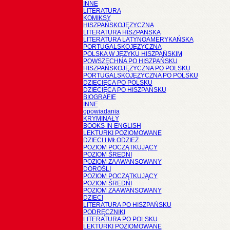
INNE
LITERATURA
KOMIKSY
HISZPAŃSKOJĘZYCZNA
LITERATURA HISZPANSKA
LITERATURA LATYNOAMERYKAŃSKA
PORTUGALSKOJĘZYCZNA
POLSKA W JĘZYKU HISZPAŃSKIM
POWSZECHNA PO HISZPAŃSKU
HISZPAŃSKOJĘZYCZNA PO POLSKU
PORTUGALSKOJĘZYCZNA PO POLSKU
DZIECIĘCA PO POLSKU
DZIECIĘCA PO HISZPAŃSKU
BIOGRAFIE
INNE
opowiadania
KRYMINAŁY
BOOKS IN ENGLISH
LEKTURKI POZIOMOWANE
DZIECI I MŁODZIEŻ
POZIOM POCZĄTKUJĄCY
POZIOM ŚREDNI
POZIOM ZAAWANSOWANY
DOROŚLI
POZIOM POCZĄTKUJĄCY
POZIOM ŚREDNI
POZIOM ZAAWANSOWANY
DZIECI
LITERATURA PO HISZPAŃSKU
PODRĘCZNIKI
LITERATURA PO POLSKU
LEKTURKI POZIOMOWANE