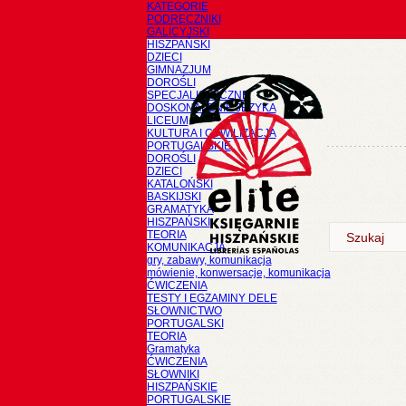
KATEGORIE
PODRĘCZNIKI
GALICYJSKI
HISZPAŃSKI
DZIECI
GIMNAZJUM
DOROŚLI
SPECJALISTYCZNE
DOSKONALENIE JĘZYKA
LICEUM
KULTURA I CYWILIZACJA
PORTUGALSKIE
DOROŚLI
DZIECI
KATALOŃSKI
BASKIJSKI
GRAMATYKA
HISZPAŃSKI
TEORIA
KOMUNIKACJA
gry, zabawy, komunikacja
mówienie, konwersacje, komunikacja
ĆWICZENIA
TESTY I EGZAMINY DELE
SŁOWNICTWO
PORTUGALSKI
TEORIA
Gramatyka
ĆWICZENIA
SŁOWNIKI
HISZPAŃSKIE
PORTUGALSKIE