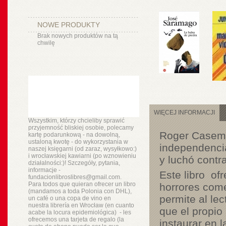
NOWE PRODUKTY
Brak nowych produktów na tą
chwilę
WIĘCEJ INFORMACJI
Wszystkim, którzy chcieliby sprawić
przyjemność bliskiej osobie, polecamy
Roger Casemen
kartę podarunkową - na dowolną,
ustaloną kwotę - do wykorzystania w
independencia
naszej księgarni (od zaraz, wysyłkowo:)
i wrocławskiej kawiarni (po wznowieniu
y luchó contr
działalności:)! Szczegóły, pytania,
informacje -
Este libro of
fundacionlibroslibres@gmail.com.
Para todos que quieran ofrecer un libro
horrores come
(mandamos a toda Polonia con DHL),
permite al lec
un
café o
una copa de vino en
nuestra
librería
en Wrocław (en cuanto
que el propio
acabe la locura epidemiológica) - les
ofrecemos una tarjeta de regalo (la
instaurar en l