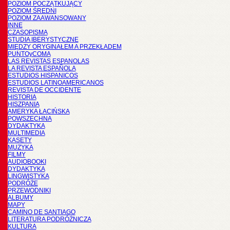
POZIOM POCZĄTKUJĄCY
POZIOM ŚREDNI
POZIOM ZAAWANSOWANY
INNE
CZASOPISMA
STUDIA IBERYSTYCZNE
MIĘDZY ORYGINAŁEM A PRZEKŁADEM
PUNTOyCOMA
LAS REVISTAS ESPANOLAS
LA REVISTA ESPAÑOLA
ESTUDIOS HISPANICOS
ESTUDIOS LATINOAMERICANOS
REVISTA DE OCCIDENTE
HISTORIA
HISZPANIA
AMERYKA ŁACIŃSKA
POWSZECHNA
DYDAKTYKA
MULTIMEDIA
KASETY
MUZYKA
FILMY
AUDIOBOOKI
DYDAKTYKA
LINGWISTYKA
PODRÓŻE
PRZEWODNIKI
ALBUMY
MAPY
CAMINO DE SANTIAGO
LITERATURA PODRÓŻNICZA
KULTURA