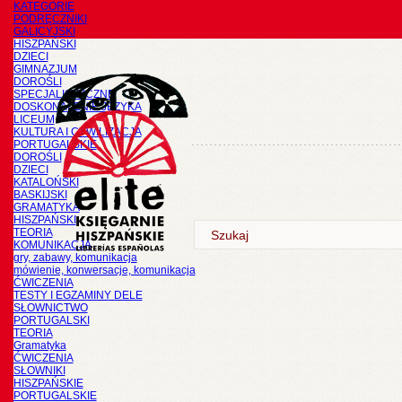
KATEGORIE
PODRĘCZNIKI
GALICYJSKI
HISZPAŃSKI
DZIECI
GIMNAZJUM
DOROŚLI
SPECJALISTYCZNE
DOSKONALENIE JĘZYKA
LICEUM
KULTURA I CYWILIZACJA
PORTUGALSKIE
DOROŚLI
DZIECI
KATALOŃSKI
BASKIJSKI
GRAMATYKA
HISZPAŃSKI
TEORIA
KOMUNIKACJA
gry, zabawy, komunikacja
mówienie, konwersacje, komunikacja
ĆWICZENIA
TESTY I EGZAMINY DELE
SŁOWNICTWO
PORTUGALSKI
TEORIA
Gramatyka
ĆWICZENIA
SŁOWNIKI
HISZPAŃSKIE
PORTUGALSKIE