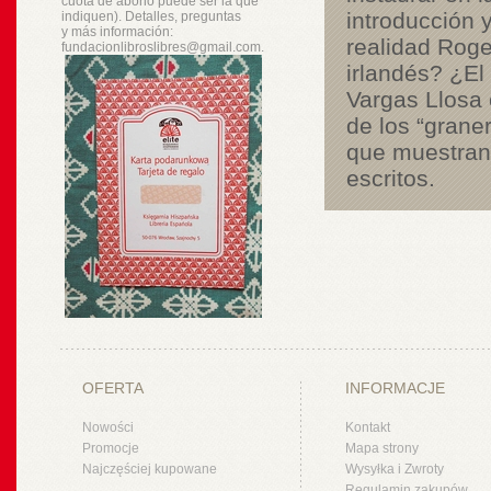
cuota de abono puede ser la que
introducción 
indiquen). Detalles, preguntas
y
más
información:
realidad Roge
fundacionlibroslibres@gmail.com.
irlandés? ¿El
Vargas Llosa 
de los “grane
que muestran 
escritos.
OFERTA
INFORMACJE
Nowości
Kontakt
Promocje
Mapa strony
Najczęściej kupowane
Wysyłka i Zwroty
Regulamin zakupów