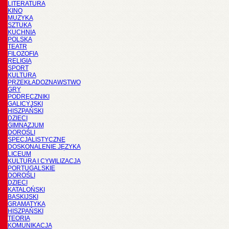
LITERATURA
KINO
MUZYKA
SZTUKA
KUCHNIA
POLSKA
TEATR
FILOZOFIA
RELIGIA
SPORT
KULTURA
PRZEKŁADOZNAWSTWO
GRY
PODRĘCZNIKI
GALICYJSKI
HISZPAŃSKI
DZIECI
GIMNAZJUM
DOROŚLI
SPECJALISTYCZNE
DOSKONALENIE JĘZYKA
LICEUM
KULTURA I CYWILIZACJA
PORTUGALSKIE
DOROŚLI
DZIECI
KATALOŃSKI
BASKIJSKI
GRAMATYKA
HISZPAŃSKI
TEORIA
KOMUNIKACJA