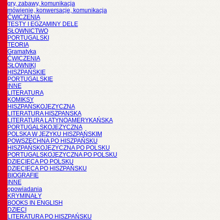
gry, zabawy, komunikacja
mówienie, konwersacje, komunikacja
ĆWICZENIA
TESTY I EGZAMINY DELE
SŁOWNICTWO
PORTUGALSKI
TEORIA
Gramatyka
ĆWICZENIA
SŁOWNIKI
HISZPAŃSKIE
PORTUGALSKIE
INNE
LITERATURA
KOMIKSY
HISZPAŃSKOJĘZYCZNA
LITERATURA HISZPANSKA
LITERATURA LATYNOAMERYKAŃSKA
PORTUGALSKOJĘZYCZNA
POLSKA W JĘZYKU HISZPAŃSKIM
POWSZECHNA PO HISZPAŃSKU
HISZPAŃSKOJĘZYCZNA PO POLSKU
PORTUGALSKOJĘZYCZNA PO POLSKU
DZIECIĘCA PO POLSKU
DZIECIĘCA PO HISZPAŃSKU
BIOGRAFIE
INNE
opowiadania
KRYMINAŁY
BOOKS IN ENGLISH
DZIECI
LITERATURA PO HISZPAŃSKU