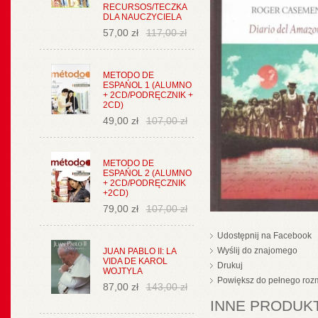
RECURSOS/TECZKA
DLA NAUCZYCIELA
57,00 zł
117,00 zł
METODO DE
ESPAŃOL 1 (ALUMNO
+ 2CD/PODRĘCZNIK +
2CD)
49,00 zł
107,00 zł
METODO DE
ESPAŃOL 2 (ALUMNO
+ 2CD/PODRĘCZNIK
+2CD)
79,00 zł
107,00 zł
Udostępnij na Facebook
Wyślij do znajomego
JUAN PABLO II: LA
VIDA DE KAROL
Drukuj
WOJTYLA
Powiększ do pełnego roz
87,00 zł
143,00 zł
INNE PRODUKT