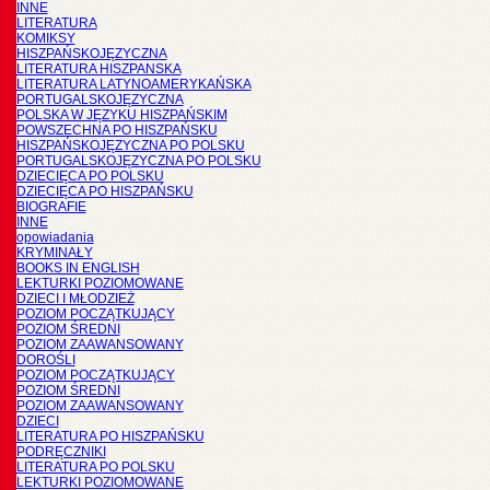
INNE
LITERATURA
KOMIKSY
HISZPAŃSKOJĘZYCZNA
LITERATURA HISZPANSKA
LITERATURA LATYNOAMERYKAŃSKA
PORTUGALSKOJĘZYCZNA
POLSKA W JĘZYKU HISZPAŃSKIM
POWSZECHNA PO HISZPAŃSKU
HISZPAŃSKOJĘZYCZNA PO POLSKU
PORTUGALSKOJĘZYCZNA PO POLSKU
DZIECIĘCA PO POLSKU
DZIECIĘCA PO HISZPAŃSKU
BIOGRAFIE
INNE
opowiadania
KRYMINAŁY
BOOKS IN ENGLISH
LEKTURKI POZIOMOWANE
DZIECI I MŁODZIEŻ
POZIOM POCZĄTKUJĄCY
POZIOM ŚREDNI
POZIOM ZAAWANSOWANY
DOROŚLI
POZIOM POCZĄTKUJĄCY
POZIOM ŚREDNI
POZIOM ZAAWANSOWANY
DZIECI
LITERATURA PO HISZPAŃSKU
PODRĘCZNIKI
LITERATURA PO POLSKU
LEKTURKI POZIOMOWANE