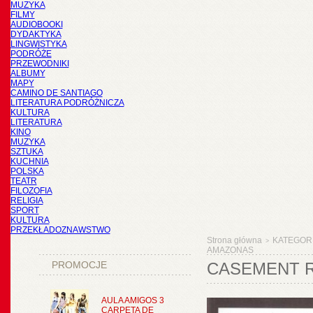
MUZYKA
FILMY
AUDIOBOOKI
DYDAKTYKA
LINGWISTYKA
PODRÓŻE
PRZEWODNIKI
ALBUMY
MAPY
CAMINO DE SANTIAGO
LITERATURA PODRÓŻNICZA
KULTURA
LITERATURA
KINO
MUZYKA
SZTUKA
KUCHNIA
POLSKA
TEATR
FILOZOFIA
RELIGIA
SPORT
KULTURA
PRZEKŁADOZNAWSTWO
Strona główna
KATEGOR
>
AMAZONAS
PROMOCJE
CASEMENT R
AULA AMIGOS 3
CARPETA DE