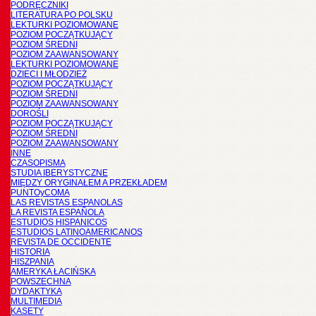
PODRĘCZNIKI
LITERATURA PO POLSKU
LEKTURKI POZIOMOWANE
POZIOM POCZĄTKUJĄCY
POZIOM ŚREDNI
POZIOM ZAAWANSOWANY
LEKTURKI POZIOMOWANE
DZIECI I MŁODZIEŻ
POZIOM POCZĄTKUJĄCY
POZIOM ŚREDNI
POZIOM ZAAWANSOWANY
DOROŚLI
POZIOM POCZĄTKUJĄCY
POZIOM ŚREDNI
POZIOM ZAAWANSOWANY
INNE
CZASOPISMA
STUDIA IBERYSTYCZNE
MIĘDZY ORYGINAŁEM A PRZEKŁADEM
PUNTOyCOMA
LAS REVISTAS ESPANOLAS
LA REVISTA ESPAÑOLA
ESTUDIOS HISPANICOS
ESTUDIOS LATINOAMERICANOS
REVISTA DE OCCIDENTE
HISTORIA
HISZPANIA
AMERYKA ŁACIŃSKA
POWSZECHNA
DYDAKTYKA
MULTIMEDIA
KASETY