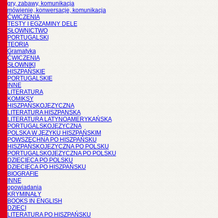
gry, zabawy, komunikacja
mówienie, konwersacje, komunikacja
ĆWICZENIA
TESTY I EGZAMINY DELE
SŁOWNICTWO
PORTUGALSKI
TEORIA
Gramatyka
ĆWICZENIA
SŁOWNIKI
HISZPAŃSKIE
PORTUGALSKIE
INNE
LITERATURA
KOMIKSY
HISZPAŃSKOJĘZYCZNA
LITERATURA HISZPANSKA
LITERATURA LATYNOAMERYKAŃSKA
PORTUGALSKOJĘZYCZNA
POLSKA W JĘZYKU HISZPAŃSKIM
POWSZECHNA PO HISZPAŃSKU
HISZPAŃSKOJĘZYCZNA PO POLSKU
PORTUGALSKOJĘZYCZNA PO POLSKU
DZIECIĘCA PO POLSKU
DZIECIĘCA PO HISZPAŃSKU
BIOGRAFIE
INNE
opowiadania
KRYMINAŁY
BOOKS IN ENGLISH
DZIECI
LITERATURA PO HISZPAŃSKU