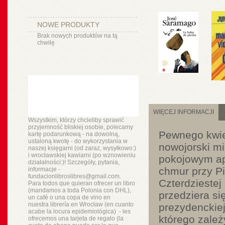
NOWE PRODUKTY
Brak nowych produktów na tą
chwilę
WIĘCEJ INFORMACJI
Wszystkim, którzy chcieliby sprawić
przyjemność bliskiej osobie, polecamy
Pewnego kwiet
kartę podarunkową - na dowolną,
ustaloną kwotę - do wykorzystania w
nowojorski mi
naszej księgarni (od zaraz, wysyłkowo:)
i wrocławskiej kawiarni (po wznowieniu
pokojowym ap
działalności:)! Szczegóły, pytania,
chmur przy Pi
informacje -
fundacionlibroslibres@gmail.com.
Czterdziestej
Para todos que quieran ofrecer un libro
(mandamos a toda Polonia con DHL),
przedziera s
un
café o
una copa de vino en
nuestra
librería
en Wrocław (en cuanto
prezydenckiej
acabe la locura epidemiológica) - les
którego zależ
ofrecemos una tarjeta de regalo (la