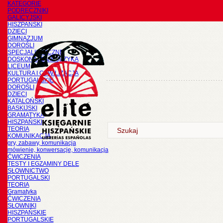
KATEGORIE
PODRĘCZNIKI
GALICYJSKI
HISZPAŃSKI
DZIECI
GIMNAZJUM
DOROŚLI
SPECJALISTYCZNE
DOSKONALENIE JĘZYKA
LICEUM
KULTURA I CYWILIZACJA
PORTUGALSKIE
DOROŚLI
DZIECI
KATALOŃSKI
BASKIJSKI
GRAMATYKA
HISZPAŃSKI
TEORIA
KOMUNIKACJA
gry, zabawy, komunikacja
mówienie, konwersacje, komunikacja
ĆWICZENIA
TESTY I EGZAMINY DELE
SŁOWNICTWO
PORTUGALSKI
TEORIA
Gramatyka
ĆWICZENIA
SŁOWNIKI
HISZPAŃSKIE
PORTUGALSKIE