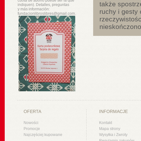
cuota de abono puede ser la que
także spostr
indiquen). Detalles, preguntas
y
más
información:
ruchy i gesty
fundacionlibroslibres@gmail.com.
rzeczywistośc
nieskończonoś
OFERTA
INFORMACJE
Nowości
Kontakt
Promocje
Mapa strony
Najczęściej kupowane
Wysyłka i Zwroty
Regulamin zakupów