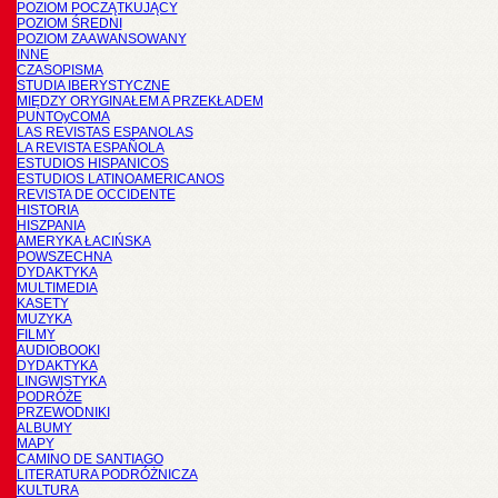
POZIOM POCZĄTKUJĄCY
POZIOM ŚREDNI
POZIOM ZAAWANSOWANY
INNE
CZASOPISMA
STUDIA IBERYSTYCZNE
MIĘDZY ORYGINAŁEM A PRZEKŁADEM
PUNTOyCOMA
LAS REVISTAS ESPANOLAS
LA REVISTA ESPAÑOLA
ESTUDIOS HISPANICOS
ESTUDIOS LATINOAMERICANOS
REVISTA DE OCCIDENTE
HISTORIA
HISZPANIA
AMERYKA ŁACIŃSKA
POWSZECHNA
DYDAKTYKA
MULTIMEDIA
KASETY
MUZYKA
FILMY
AUDIOBOOKI
DYDAKTYKA
LINGWISTYKA
PODRÓŻE
PRZEWODNIKI
ALBUMY
MAPY
CAMINO DE SANTIAGO
LITERATURA PODRÓŻNICZA
KULTURA