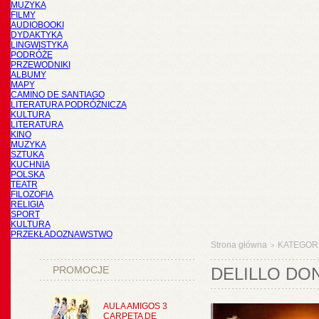
MUZYKA
FILMY
AUDIOBOOKI
DYDAKTYKA
LINGWISTYKA
PODRÓŻE
PRZEWODNIKI
ALBUMY
MAPY
CAMINO DE SANTIAGO
LITERATURA PODRÓŻNICZA
KULTURA
LITERATURA
KINO
MUZYKA
SZTUKA
KUCHNIA
POLSKA
TEATR
FILOZOFIA
RELIGIA
SPORT
KULTURA
PRZEKŁADOZNAWSTWO
Strona główna
KATEGOR
>
PROMOCJE
DELILLO DO
AULA AMIGOS 3
CARPETA DE