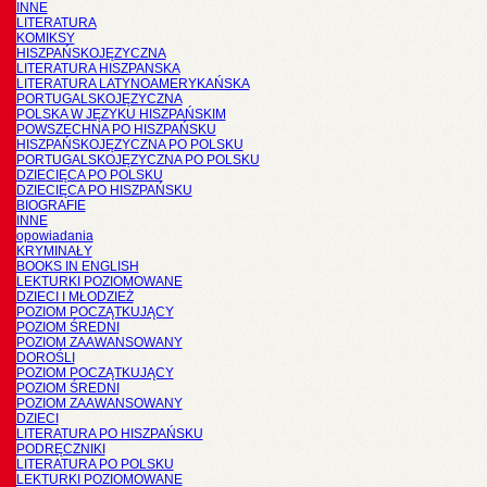
INNE
LITERATURA
KOMIKSY
HISZPAŃSKOJĘZYCZNA
LITERATURA HISZPANSKA
LITERATURA LATYNOAMERYKAŃSKA
PORTUGALSKOJĘZYCZNA
POLSKA W JĘZYKU HISZPAŃSKIM
POWSZECHNA PO HISZPAŃSKU
HISZPAŃSKOJĘZYCZNA PO POLSKU
PORTUGALSKOJĘZYCZNA PO POLSKU
DZIECIĘCA PO POLSKU
DZIECIĘCA PO HISZPAŃSKU
BIOGRAFIE
INNE
opowiadania
KRYMINAŁY
BOOKS IN ENGLISH
LEKTURKI POZIOMOWANE
DZIECI I MŁODZIEŻ
POZIOM POCZĄTKUJĄCY
POZIOM ŚREDNI
POZIOM ZAAWANSOWANY
DOROŚLI
POZIOM POCZĄTKUJĄCY
POZIOM ŚREDNI
POZIOM ZAAWANSOWANY
DZIECI
LITERATURA PO HISZPAŃSKU
PODRĘCZNIKI
LITERATURA PO POLSKU
LEKTURKI POZIOMOWANE