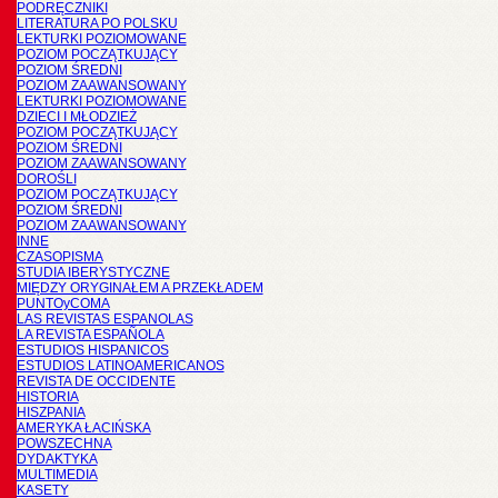
PODRĘCZNIKI
LITERATURA PO POLSKU
LEKTURKI POZIOMOWANE
POZIOM POCZĄTKUJĄCY
POZIOM ŚREDNI
POZIOM ZAAWANSOWANY
LEKTURKI POZIOMOWANE
DZIECI I MŁODZIEŻ
POZIOM POCZĄTKUJĄCY
POZIOM ŚREDNI
POZIOM ZAAWANSOWANY
DOROŚLI
POZIOM POCZĄTKUJĄCY
POZIOM ŚREDNI
POZIOM ZAAWANSOWANY
INNE
CZASOPISMA
STUDIA IBERYSTYCZNE
MIĘDZY ORYGINAŁEM A PRZEKŁADEM
PUNTOyCOMA
LAS REVISTAS ESPANOLAS
LA REVISTA ESPAÑOLA
ESTUDIOS HISPANICOS
ESTUDIOS LATINOAMERICANOS
REVISTA DE OCCIDENTE
HISTORIA
HISZPANIA
AMERYKA ŁACIŃSKA
POWSZECHNA
DYDAKTYKA
MULTIMEDIA
KASETY