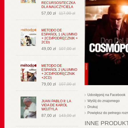
RECURSOS/TECZKA
DLA NAUCZYCIELA
57,00 zł
117,00 zł
METODO DE
ESPAŃOL 1 (ALUMNO
+ 2CD/PODRĘCZNIK +
2CD)
49,00 zł
107,00 zł
METODO DE
ESPAŃOL 2 (ALUMNO
+ 2CD/PODRĘCZNIK
+2CD)
79,00 zł
107,00 zł
Udostępnij na Facebook
Wyślij do znajomego
JUAN PABLO II: LA
VIDA DE KAROL
Drukuj
WOJTYLA
Powiększ do pełnego roz
87,00 zł
143,00 zł
INNE PRODUKT