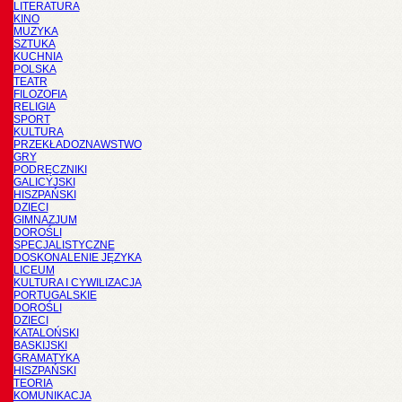
LITERATURA
KINO
MUZYKA
SZTUKA
KUCHNIA
POLSKA
TEATR
FILOZOFIA
RELIGIA
SPORT
KULTURA
PRZEKŁADOZNAWSTWO
GRY
PODRĘCZNIKI
GALICYJSKI
HISZPAŃSKI
DZIECI
GIMNAZJUM
DOROŚLI
SPECJALISTYCZNE
DOSKONALENIE JĘZYKA
LICEUM
KULTURA I CYWILIZACJA
PORTUGALSKIE
DOROŚLI
DZIECI
KATALOŃSKI
BASKIJSKI
GRAMATYKA
HISZPAŃSKI
TEORIA
KOMUNIKACJA