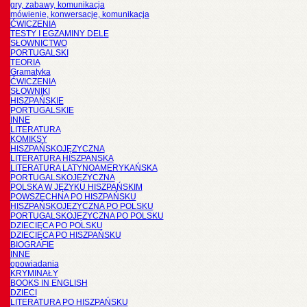
gry, zabawy, komunikacja
mówienie, konwersacje, komunikacja
ĆWICZENIA
TESTY I EGZAMINY DELE
SŁOWNICTWO
PORTUGALSKI
TEORIA
Gramatyka
ĆWICZENIA
SŁOWNIKI
HISZPAŃSKIE
PORTUGALSKIE
INNE
LITERATURA
KOMIKSY
HISZPAŃSKOJĘZYCZNA
LITERATURA HISZPANSKA
LITERATURA LATYNOAMERYKAŃSKA
PORTUGALSKOJĘZYCZNA
POLSKA W JĘZYKU HISZPAŃSKIM
POWSZECHNA PO HISZPAŃSKU
HISZPAŃSKOJĘZYCZNA PO POLSKU
PORTUGALSKOJĘZYCZNA PO POLSKU
DZIECIĘCA PO POLSKU
DZIECIĘCA PO HISZPAŃSKU
BIOGRAFIE
INNE
opowiadania
KRYMINAŁY
BOOKS IN ENGLISH
DZIECI
LITERATURA PO HISZPAŃSKU