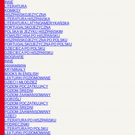
INNE
LITERATURA
KOMIKSY
HISZPAŃSKOJĘZYCZNA
LITERATURA HISZPANSKA
LITERATURA LATYNOAMERYKAŃSKA
PORTUGALSKOJĘZYCZNA
POLSKA W JĘZYKU HISZPAŃSKIM
POWSZECHNA PO HISZPAŃSKU
HISZPAŃSKOJĘZYCZNA PO POLSKU
PORTUGALSKOJĘZYCZNA PO POLSKU
DZIECIĘCA PO POLSKU
DZIECIĘCA PO HISZPAŃSKU
BIOGRAFIE
INNE
opowiadania
KRYMINAŁY
BOOKS IN ENGLISH
LEKTURKI POZIOMOWANE
DZIECI I MŁODZIEŻ
POZIOM POCZĄTKUJĄCY
POZIOM ŚREDNI
POZIOM ZAAWANSOWANY
DOROŚLI
POZIOM POCZĄTKUJĄCY
POZIOM ŚREDNI
POZIOM ZAAWANSOWANY
DZIECI
LITERATURA PO HISZPAŃSKU
PODRĘCZNIKI
LITERATURA PO POLSKU
LEKTURKI POZIOMOWANE