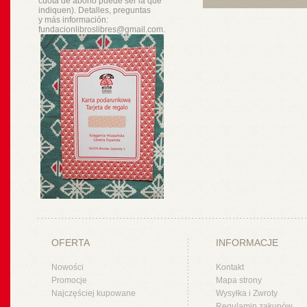
cuota de abono puede ser la que
indiquen). Detalles, preguntas
y
más
información:
fundacionlibroslibres@gmail.com.
OFERTA
INFORMACJE
Nowości
Kontakt
Promocje
Mapa strony
Najczęściej kupowane
Wysyłka i Zwroty
Regulamin zakupów