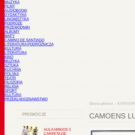
MUZYKA
FILMY
AUDIOBOOKI
DYDAKTYKA
LINGWISTYKA
PODRÓŻE
PRZEWODNIKI
ALBUMY
MAPY
CAMINO DE SANTIAGO
LITERATURA PODRÓŻNICZA
KULTURA
LITERATURA
KINO
MUZYKA
SZTUKA
KUCHNIA
POLSKA
TEATR
FILOZOFIA
RELIGIA
SPORT
KULTURA
PRZEKŁADOZNAWSTWO
Strona główna
KATEGOR
>
PROMOCJE
CAMOENS LUI
AULA AMIGOS 3
CARPETA DE