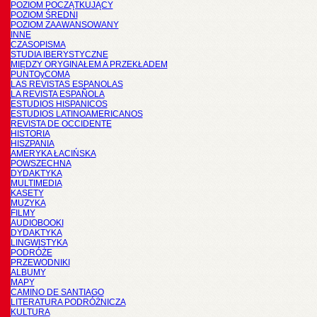
POZIOM POCZĄTKUJĄCY
POZIOM ŚREDNI
POZIOM ZAAWANSOWANY
INNE
CZASOPISMA
STUDIA IBERYSTYCZNE
MIĘDZY ORYGINAŁEM A PRZEKŁADEM
PUNTOyCOMA
LAS REVISTAS ESPANOLAS
LA REVISTA ESPAÑOLA
ESTUDIOS HISPANICOS
ESTUDIOS LATINOAMERICANOS
REVISTA DE OCCIDENTE
HISTORIA
HISZPANIA
AMERYKA ŁACIŃSKA
POWSZECHNA
DYDAKTYKA
MULTIMEDIA
KASETY
MUZYKA
FILMY
AUDIOBOOKI
DYDAKTYKA
LINGWISTYKA
PODRÓŻE
PRZEWODNIKI
ALBUMY
MAPY
CAMINO DE SANTIAGO
LITERATURA PODRÓŻNICZA
KULTURA