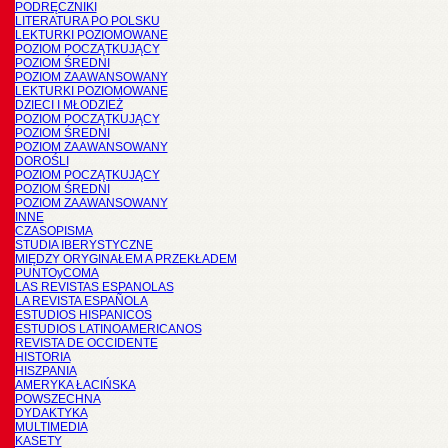
PODRĘCZNIKI
LITERATURA PO POLSKU
LEKTURKI POZIOMOWANE
POZIOM POCZĄTKUJĄCY
POZIOM ŚREDNI
POZIOM ZAAWANSOWANY
LEKTURKI POZIOMOWANE
DZIECI I MŁODZIEŻ
POZIOM POCZĄTKUJĄCY
POZIOM ŚREDNI
POZIOM ZAAWANSOWANY
DOROŚLI
POZIOM POCZĄTKUJĄCY
POZIOM ŚREDNI
POZIOM ZAAWANSOWANY
INNE
CZASOPISMA
STUDIA IBERYSTYCZNE
MIĘDZY ORYGINAŁEM A PRZEKŁADEM
PUNTOyCOMA
LAS REVISTAS ESPANOLAS
LA REVISTA ESPAÑOLA
ESTUDIOS HISPANICOS
ESTUDIOS LATINOAMERICANOS
REVISTA DE OCCIDENTE
HISTORIA
HISZPANIA
AMERYKA ŁACIŃSKA
POWSZECHNA
DYDAKTYKA
MULTIMEDIA
KASETY