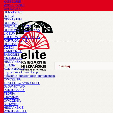
KATEGORIE
PODRĘCZNIKI
GALICYJSKI
HISZPAŃSKI
DZIECI
GIMNAZJUM
DOROŚLI
SPECJALISTYCZNE
DOSKONALENIE JĘZYKA
LICEUM
KULTURA I CYWILIZACJA
PORTUGALSKIE
DOROŚLI
DZIECI
KATALOŃSKI
BASKIJSKI
GRAMATYKA
HISZPAŃSKI
TEORIA
KOMUNIKACJA
gry, zabawy, komunikacja
mówienie, konwersacje, komunikacja
ĆWICZENIA
TESTY I EGZAMINY DELE
SŁOWNICTWO
PORTUGALSKI
TEORIA
Gramatyka
ĆWICZENIA
SŁOWNIKI
HISZPAŃSKIE
PORTUGALSKIE