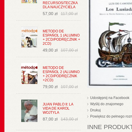
RECURSOS/TECZKA
DLA NAUCZYCIELA
57,00 zł
117,00 zł
METODO DE
ESPAŃOL 1 (ALUMNO
+ 2CD/PODRĘCZNIK +
2CD)
49,00 zł
107,00 zł
METODO DE
ESPAŃOL 2 (ALUMNO
+ 2CD/PODRĘCZNIK
+2CD)
79,00 zł
107,00 zł
Udostępnij na Facebook
Wyślij do znajomego
JUAN PABLO II: LA
VIDA DE KAROL
Drukuj
WOJTYLA
Powiększ do pełnego roz
87,00 zł
143,00 zł
INNE PRODUKT