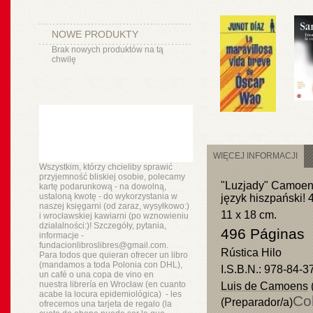
NOWE PRODUKTY
Brak nowych produktów na tą
chwilę
WIĘCEJ INFORMACJI
Wszystkim, którzy chcieliby sprawić
przyjemność bliskiej osobie, polecamy
"Luzjady" Camoens
kartę podarunkową - na dowolną,
ustaloną kwotę - do wykorzystania w
język hiszpański! 
naszej księgarni (od zaraz, wysyłkowo:)
11 x 18 cm.
i wrocławskiej kawiarni (po wznowieniu
działalności:)! Szczegóły, pytania,
496 Páginas
informacje -
fundacionlibroslibres@gmail.com.
Rústica Hilo
Para todos que quieran ofrecer un libro
(mandamos a toda Polonia con DHL),
I.S.B.N.: 978-84-
un
café o
una copa de vino en
nuestra
librería
en Wrocław (en cuanto
Luis de Camoens
(
acabe la locura epidemiológica) - les
Co
(Preparador/a)
ofrecemos una tarjeta de regalo (la