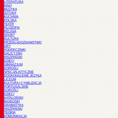
LITERATURA
KINO
MUZYKA
SZTUKA
KUCHNIA
POLSKA
TEATR
FILOZOFIA
RELIGIA
SPORT
KULTURA
PRZEKŁADOZNAWSTWO
GRY
PODRĘCZNIKI
GALICYJSKI
HISZPAŃSKI
DZIECI
GIMNAZJUM
DOROŚLI
SPECJALISTYCZNE
DOSKONALENIE JĘZYKA
LICEUM
KULTURA I CYWILIZACJA
PORTUGALSKIE
DOROŚLI
DZIECI
KATALOŃSKI
BASKIJSKI
GRAMATYKA
HISZPAŃSKI
TEORIA
KOMUNIKACJA