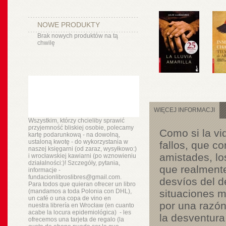
NOWE PRODUKTY
Brak nowych produktów na tą
chwilę
WIĘCEJ INFORMACJI
Wszystkim, którzy chcieliby sprawić
przyjemność bliskiej osobie, polecamy
Como si la vi
kartę podarunkową - na dowolną,
ustaloną kwotę - do wykorzystania w
fallos, que c
naszej księgarni (od zaraz, wysyłkowo:)
amistades, los
i wrocławskiej kawiarni (po wznowieniu
działalności:)! Szczegóły, pytania,
que realmente
informacje -
fundacionlibroslibres@gmail.com.
desvíos del d
Para todos que quieran ofrecer un libro
(mandamos a toda Polonia con DHL),
situaciones m
un
café o
una copa de vino en
por una razón
nuestra
librería
en Wrocław (en cuanto
acabe la locura epidemiológica) - les
la desventura
ofrecemos una tarjeta de regalo (la