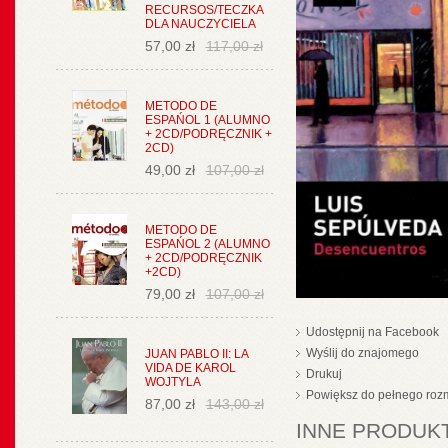
RECURSOS/TECZKA
DLA NAUCZYCIELA
57,00 zł
117,00 zł
METODO DE
ESPAŃOL 1 (ALUMNO
+ 2CD/PODRĘCZNIK +
2CD)
49,00 zł
107,00 zł
METODO DE
ESPAŃOL 2 (ALUMNO
+ 2CD/PODRĘCZNIK
+2CD)
79,00 zł
107,00 zł
Udostępnij na Facebook
Wyślij do znajomego
JUAN PABLO II: LA
VIDA DE KAROL
Drukuj
WOJTYLA
Powiększ do pełnego roz
87,00 zł
143,00 zł
INNE PRODUKT