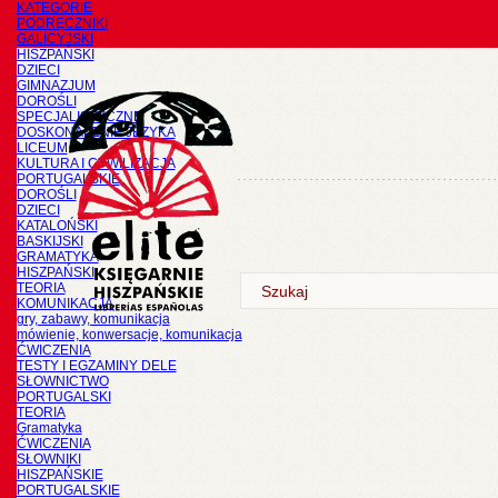
KATEGORIE
PODRĘCZNIKI
GALICYJSKI
HISZPAŃSKI
DZIECI
GIMNAZJUM
DOROŚLI
SPECJALISTYCZNE
DOSKONALENIE JĘZYKA
LICEUM
KULTURA I CYWILIZACJA
PORTUGALSKIE
DOROŚLI
DZIECI
KATALOŃSKI
BASKIJSKI
GRAMATYKA
HISZPAŃSKI
TEORIA
KOMUNIKACJA
gry, zabawy, komunikacja
mówienie, konwersacje, komunikacja
ĆWICZENIA
TESTY I EGZAMINY DELE
SŁOWNICTWO
PORTUGALSKI
TEORIA
Gramatyka
ĆWICZENIA
SŁOWNIKI
HISZPAŃSKIE
PORTUGALSKIE