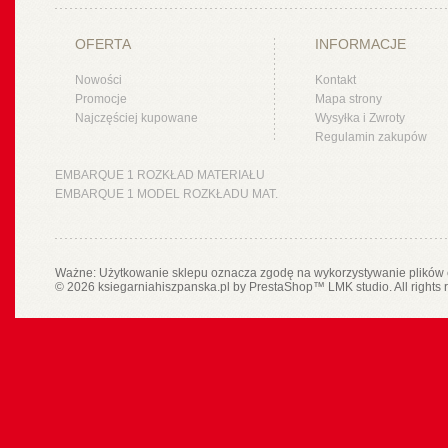
OFERTA
INFORMACJE
Nowości
Kontakt
Promocje
Mapa strony
Najczęściej kupowane
Wysyłka i Zwroty
Regulamin zakupów
EMBARQUE 1 ROZKŁAD MATERIAŁU
EMBARQUE 1 MODEL ROZKŁADU MAT.
Ważne: Użytkowanie sklepu oznacza zgodę na wykorzystywanie plików 
© 2026 ksiegarniahiszpanska.pl by
PrestaShop
™
LMK studio
. All rights