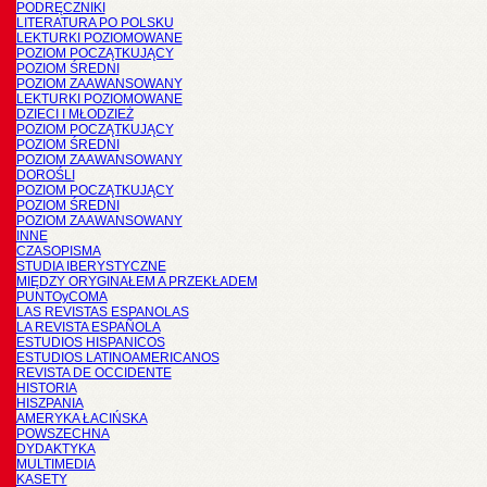
PODRĘCZNIKI
LITERATURA PO POLSKU
LEKTURKI POZIOMOWANE
POZIOM POCZĄTKUJĄCY
POZIOM ŚREDNI
POZIOM ZAAWANSOWANY
LEKTURKI POZIOMOWANE
DZIECI I MŁODZIEŻ
POZIOM POCZĄTKUJĄCY
POZIOM ŚREDNI
POZIOM ZAAWANSOWANY
DOROŚLI
POZIOM POCZĄTKUJĄCY
POZIOM ŚREDNI
POZIOM ZAAWANSOWANY
INNE
CZASOPISMA
STUDIA IBERYSTYCZNE
MIĘDZY ORYGINAŁEM A PRZEKŁADEM
PUNTOyCOMA
LAS REVISTAS ESPANOLAS
LA REVISTA ESPAÑOLA
ESTUDIOS HISPANICOS
ESTUDIOS LATINOAMERICANOS
REVISTA DE OCCIDENTE
HISTORIA
HISZPANIA
AMERYKA ŁACIŃSKA
POWSZECHNA
DYDAKTYKA
MULTIMEDIA
KASETY