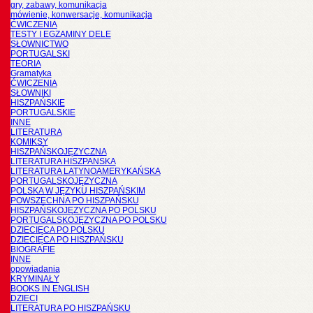
gry, zabawy, komunikacja
mówienie, konwersacje, komunikacja
ĆWICZENIA
TESTY I EGZAMINY DELE
SŁOWNICTWO
PORTUGALSKI
TEORIA
Gramatyka
ĆWICZENIA
SŁOWNIKI
HISZPAŃSKIE
PORTUGALSKIE
INNE
LITERATURA
KOMIKSY
HISZPAŃSKOJĘZYCZNA
LITERATURA HISZPANSKA
LITERATURA LATYNOAMERYKAŃSKA
PORTUGALSKOJĘZYCZNA
POLSKA W JĘZYKU HISZPAŃSKIM
POWSZECHNA PO HISZPAŃSKU
HISZPAŃSKOJĘZYCZNA PO POLSKU
PORTUGALSKOJĘZYCZNA PO POLSKU
DZIECIĘCA PO POLSKU
DZIECIĘCA PO HISZPAŃSKU
BIOGRAFIE
INNE
opowiadania
KRYMINAŁY
BOOKS IN ENGLISH
DZIECI
LITERATURA PO HISZPAŃSKU