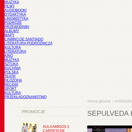
MUZYKA
FILMY
AUDIOBOOKI
DYDAKTYKA
LINGWISTYKA
PODRÓŻE
PRZEWODNIKI
ALBUMY
MAPY
CAMINO DE SANTIAGO
LITERATURA PODRÓŻNICZA
KULTURA
LITERATURA
KINO
MUZYKA
SZTUKA
KUCHNIA
POLSKA
TEATR
FILOZOFIA
RELIGIA
SPORT
KULTURA
PRZEKŁADOZNAWSTWO
Strona główna
KATEGOR
>
PROMOCJE
SEPULVEDA 
AULA AMIGOS 3
CARPETA DE