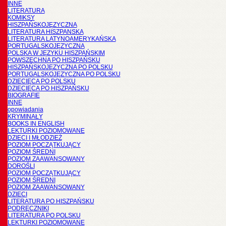
INNE
LITERATURA
KOMIKSY
HISZPAŃSKOJĘZYCZNA
LITERATURA HISZPANSKA
LITERATURA LATYNOAMERYKAŃSKA
PORTUGALSKOJĘZYCZNA
POLSKA W JĘZYKU HISZPAŃSKIM
POWSZECHNA PO HISZPAŃSKU
HISZPAŃSKOJĘZYCZNA PO POLSKU
PORTUGALSKOJĘZYCZNA PO POLSKU
DZIECIĘCA PO POLSKU
DZIECIĘCA PO HISZPAŃSKU
BIOGRAFIE
INNE
opowiadania
KRYMINAŁY
BOOKS IN ENGLISH
LEKTURKI POZIOMOWANE
DZIECI I MŁODZIEŻ
POZIOM POCZĄTKUJĄCY
POZIOM ŚREDNI
POZIOM ZAAWANSOWANY
DOROŚLI
POZIOM POCZĄTKUJĄCY
POZIOM ŚREDNI
POZIOM ZAAWANSOWANY
DZIECI
LITERATURA PO HISZPAŃSKU
PODRĘCZNIKI
LITERATURA PO POLSKU
LEKTURKI POZIOMOWANE