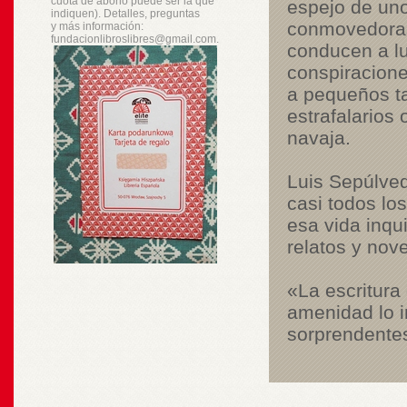
cuota de abono puede ser la que
espejo de uno
indiquen). Detalles, preguntas
conmovedoras,
y
más
información:
fundacionlibroslibres@gmail.com.
conducen a lu
conspiracione
a pequeños ta
estrafalarios 
navaja.
Luis Sepúlved
casi todos los
esa vida inqu
relatos y nove
«La escritura
amenidad lo i
sorprendentes