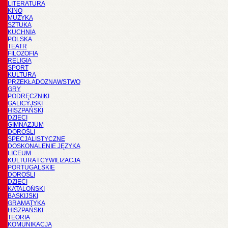
LITERATURA
KINO
MUZYKA
SZTUKA
KUCHNIA
POLSKA
TEATR
FILOZOFIA
RELIGIA
SPORT
KULTURA
PRZEKŁADOZNAWSTWO
GRY
PODRĘCZNIKI
GALICYJSKI
HISZPAŃSKI
DZIECI
GIMNAZJUM
DOROŚLI
SPECJALISTYCZNE
DOSKONALENIE JĘZYKA
LICEUM
KULTURA I CYWILIZACJA
PORTUGALSKIE
DOROŚLI
DZIECI
KATALOŃSKI
BASKIJSKI
GRAMATYKA
HISZPAŃSKI
TEORIA
KOMUNIKACJA