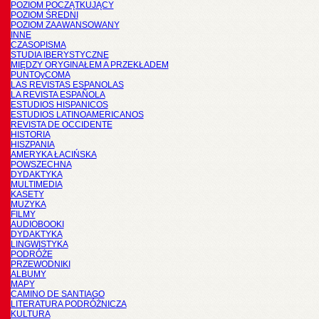
POZIOM POCZĄTKUJĄCY
POZIOM ŚREDNI
POZIOM ZAAWANSOWANY
INNE
CZASOPISMA
STUDIA IBERYSTYCZNE
MIĘDZY ORYGINAŁEM A PRZEKŁADEM
PUNTOyCOMA
LAS REVISTAS ESPANOLAS
LA REVISTA ESPAÑOLA
ESTUDIOS HISPANICOS
ESTUDIOS LATINOAMERICANOS
REVISTA DE OCCIDENTE
HISTORIA
HISZPANIA
AMERYKA ŁACIŃSKA
POWSZECHNA
DYDAKTYKA
MULTIMEDIA
KASETY
MUZYKA
FILMY
AUDIOBOOKI
DYDAKTYKA
LINGWISTYKA
PODRÓŻE
PRZEWODNIKI
ALBUMY
MAPY
CAMINO DE SANTIAGO
LITERATURA PODRÓŻNICZA
KULTURA