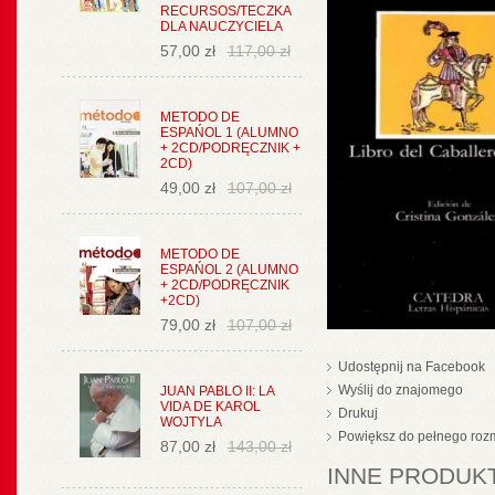
RECURSOS/TECZKA
DLA NAUCZYCIELA
57,00 zł
117,00 zł
METODO DE
ESPAŃOL 1 (ALUMNO
+ 2CD/PODRĘCZNIK +
2CD)
49,00 zł
107,00 zł
METODO DE
ESPAŃOL 2 (ALUMNO
+ 2CD/PODRĘCZNIK
+2CD)
79,00 zł
107,00 zł
Udostępnij na Facebook
Wyślij do znajomego
JUAN PABLO II: LA
VIDA DE KAROL
Drukuj
WOJTYLA
Powiększ do pełnego roz
87,00 zł
143,00 zł
INNE PRODUKT