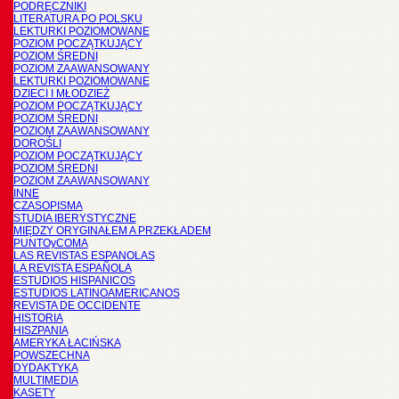
PODRĘCZNIKI
LITERATURA PO POLSKU
LEKTURKI POZIOMOWANE
POZIOM POCZĄTKUJĄCY
POZIOM ŚREDNI
POZIOM ZAAWANSOWANY
LEKTURKI POZIOMOWANE
DZIECI I MŁODZIEŻ
POZIOM POCZĄTKUJĄCY
POZIOM ŚREDNI
POZIOM ZAAWANSOWANY
DOROŚLI
POZIOM POCZĄTKUJĄCY
POZIOM ŚREDNI
POZIOM ZAAWANSOWANY
INNE
CZASOPISMA
STUDIA IBERYSTYCZNE
MIĘDZY ORYGINAŁEM A PRZEKŁADEM
PUNTOyCOMA
LAS REVISTAS ESPANOLAS
LA REVISTA ESPAÑOLA
ESTUDIOS HISPANICOS
ESTUDIOS LATINOAMERICANOS
REVISTA DE OCCIDENTE
HISTORIA
HISZPANIA
AMERYKA ŁACIŃSKA
POWSZECHNA
DYDAKTYKA
MULTIMEDIA
KASETY