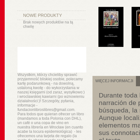
NOWE PRODUKTY
Brak nowych produktów na tą
chwilę
Wszystkim, którzy chcieliby sprawić
przyjemność bliskiej osobie, polecamy
WIĘCEJ INFORMACJI
kartę podarunkową - na dowolną,
ustaloną kwotę - do wykorzystania w
naszej księgarni (od zaraz, wysyłkowo:)
Durante toda 
i wrocławskiej kawiarni (po wznowieniu
działalności:)! Szczegóły, pytania,
narración de 
informacje -
búsqueda, la 
fundacionlibroslibres@gmail.com.
Para todos que quieran ofrecer un libro
Aunque locali
(mandamos a toda Polonia con DHL),
un
café o
una copa de vino en
elementos mar
nuestra
librería
en Wrocław (en cuanto
sus connotaci
acabe la locura epidemiológica) - les
ofrecemos una tarjeta de regalo (la