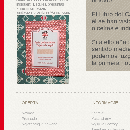
el texto.
cuota de abono puede ser la que
indiquen). Detalles, preguntas
y
más
información:
fundacionlibroslibres@gmail.com.
El Libro del C
él se han vis
o celtas e in
Si a ello aña
sentido medie
podemos juzga
la primera nov
OFERTA
INFORMACJE
Nowości
Kontakt
Promocje
Mapa strony
Najczęściej kupowane
Wysyłka i Zwroty
Regulamin zakupów