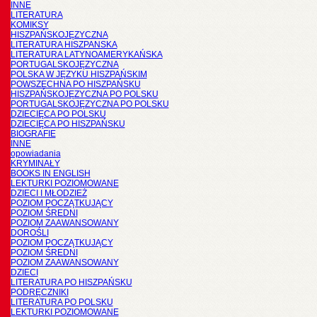
INNE
LITERATURA
KOMIKSY
HISZPAŃSKOJĘZYCZNA
LITERATURA HISZPANSKA
LITERATURA LATYNOAMERYKAŃSKA
PORTUGALSKOJĘZYCZNA
POLSKA W JĘZYKU HISZPAŃSKIM
POWSZECHNA PO HISZPAŃSKU
HISZPAŃSKOJĘZYCZNA PO POLSKU
PORTUGALSKOJĘZYCZNA PO POLSKU
DZIECIĘCA PO POLSKU
DZIECIĘCA PO HISZPAŃSKU
BIOGRAFIE
INNE
opowiadania
KRYMINAŁY
BOOKS IN ENGLISH
LEKTURKI POZIOMOWANE
DZIECI I MŁODZIEŻ
POZIOM POCZĄTKUJĄCY
POZIOM ŚREDNI
POZIOM ZAAWANSOWANY
DOROŚLI
POZIOM POCZĄTKUJĄCY
POZIOM ŚREDNI
POZIOM ZAAWANSOWANY
DZIECI
LITERATURA PO HISZPAŃSKU
PODRĘCZNIKI
LITERATURA PO POLSKU
LEKTURKI POZIOMOWANE