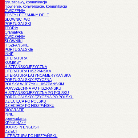
gry, zabawy, komunikacja
mówienie, konwersacje, komunikacja
ĆWICZENIA
TESTY I EGZAMINY DELE
SŁOWNICTWO
PORTUGALSKI
TEORIA
Gramatyka
ĆWICZENIA
SŁOWNIKI
HISZPAŃSKIE
PORTUGALSKIE
INNE
LITERATURA
KOMIKSY
HISZPAŃSKOJĘZYCZNA
LITERATURA HISZPANSKA
LITERATURA LATYNOAMERYKAŃSKA
PORTUGALSKOJĘZYCZNA
POLSKA W JĘZYKU HISZPAŃSKIM
POWSZECHNA PO HISZPAŃSKU
HISZPAŃSKOJĘZYCZNA PO POLSKU
PORTUGALSKOJĘZYCZNA PO POLSKU
DZIECIĘCA PO POLSKU
DZIECIĘCA PO HISZPAŃSKU
BIOGRAFIE
INNE
opowiadania
KRYMINAŁY
BOOKS IN ENGLISH
DZIECI
LITERATURA PO HISZPAŃSKU