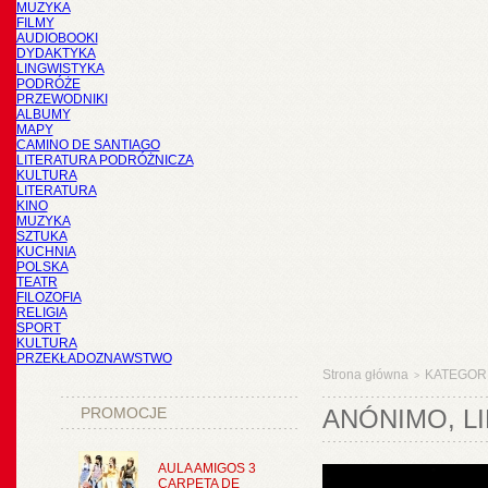
MUZYKA
FILMY
AUDIOBOOKI
DYDAKTYKA
LINGWISTYKA
PODRÓŻE
PRZEWODNIKI
ALBUMY
MAPY
CAMINO DE SANTIAGO
LITERATURA PODRÓŻNICZA
KULTURA
LITERATURA
KINO
MUZYKA
SZTUKA
KUCHNIA
POLSKA
TEATR
FILOZOFIA
RELIGIA
SPORT
KULTURA
PRZEKŁADOZNAWSTWO
Strona główna
KATEGOR
>
PROMOCJE
ANÓNIMO, L
AULA AMIGOS 3
CARPETA DE