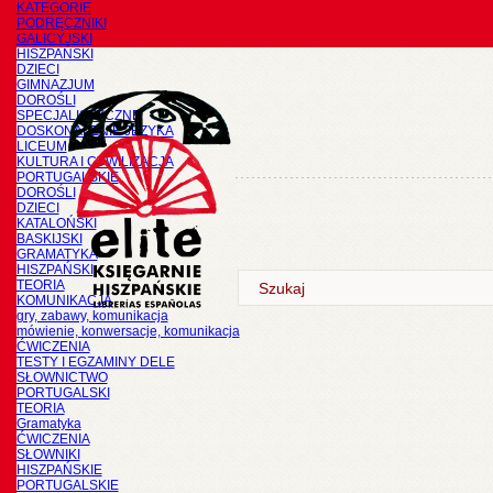
KATEGORIE
PODRĘCZNIKI
GALICYJSKI
HISZPAŃSKI
DZIECI
GIMNAZJUM
DOROŚLI
SPECJALISTYCZNE
DOSKONALENIE JĘZYKA
LICEUM
KULTURA I CYWILIZACJA
PORTUGALSKIE
DOROŚLI
DZIECI
KATALOŃSKI
BASKIJSKI
GRAMATYKA
HISZPAŃSKI
TEORIA
KOMUNIKACJA
gry, zabawy, komunikacja
mówienie, konwersacje, komunikacja
ĆWICZENIA
TESTY I EGZAMINY DELE
SŁOWNICTWO
PORTUGALSKI
TEORIA
Gramatyka
ĆWICZENIA
SŁOWNIKI
HISZPAŃSKIE
PORTUGALSKIE