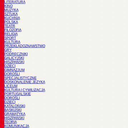
LITERATURA
KINO
MUZYKA
SZTUKA
KUCHNIA
POLSKA
TEATR
FILOZOFIA
RELIGIA
SPORT
KULTURA
PRZEKŁADOZNAWSTWO
GRY
PODRĘCZNIKI
GALICYJSKI
HISZPAŃSKI
DZIECI
GIMNAZJUM
DOROŚLI
SPECJALISTYCZNE
DOSKONALENIE JĘZYKA
LICEUM
KULTURA I CYWILIZACJA
PORTUGALSKIE
DOROŚLI
DZIECI
KATALOŃSKI
BASKIJSKI
GRAMATYKA
HISZPAŃSKI
TEORIA
KOMUNIKACJA