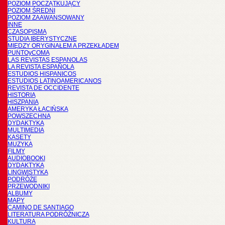
POZIOM POCZĄTKUJĄCY
POZIOM ŚREDNI
POZIOM ZAAWANSOWANY
INNE
CZASOPISMA
STUDIA IBERYSTYCZNE
MIĘDZY ORYGINAŁEM A PRZEKŁADEM
PUNTOyCOMA
LAS REVISTAS ESPANOLAS
LA REVISTA ESPAÑOLA
ESTUDIOS HISPANICOS
ESTUDIOS LATINOAMERICANOS
REVISTA DE OCCIDENTE
HISTORIA
HISZPANIA
AMERYKA ŁACIŃSKA
POWSZECHNA
DYDAKTYKA
MULTIMEDIA
KASETY
MUZYKA
FILMY
AUDIOBOOKI
DYDAKTYKA
LINGWISTYKA
PODRÓŻE
PRZEWODNIKI
ALBUMY
MAPY
CAMINO DE SANTIAGO
LITERATURA PODRÓŻNICZA
KULTURA