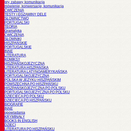
gry, zabawy, komunikacja
mówienie, konwersacje, komunikacja
ĆWICZENIA
TESTY I EGZAMINY DELE
SŁOWNICTWO
PORTUGALSKI
TEORIA
Gramatyka
ĆWICZENIA
SŁOWNIKI
HISZPAŃSKIE
PORTUGALSKIE
INNE
LITERATURA
KOMIKSY
HISZPAŃSKOJĘZYCZNA
LITERATURA HISZPANSKA
LITERATURA LATYNOAMERYKAŃSKA
PORTUGALSKOJĘZYCZNA
POLSKA W JĘZYKU HISZPAŃSKIM
POWSZECHNA PO HISZPAŃSKU
HISZPAŃSKOJĘZYCZNA PO POLSKU
PORTUGALSKOJĘZYCZNA PO POLSKU
DZIECIĘCA PO POLSKU
DZIECIĘCA PO HISZPAŃSKU
BIOGRAFIE
INNE
opowiadania
KRYMINAŁY
BOOKS IN ENGLISH
DZIECI
LITERATURA PO HISZPAŃSKU