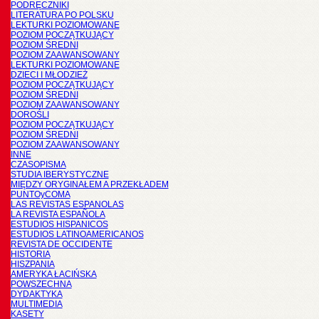
PODRĘCZNIKI
LITERATURA PO POLSKU
LEKTURKI POZIOMOWANE
POZIOM POCZĄTKUJĄCY
POZIOM ŚREDNI
POZIOM ZAAWANSOWANY
LEKTURKI POZIOMOWANE
DZIECI I MŁODZIEŻ
POZIOM POCZĄTKUJĄCY
POZIOM ŚREDNI
POZIOM ZAAWANSOWANY
DOROŚLI
POZIOM POCZĄTKUJĄCY
POZIOM ŚREDNI
POZIOM ZAAWANSOWANY
INNE
CZASOPISMA
STUDIA IBERYSTYCZNE
MIĘDZY ORYGINAŁEM A PRZEKŁADEM
PUNTOyCOMA
LAS REVISTAS ESPANOLAS
LA REVISTA ESPAÑOLA
ESTUDIOS HISPANICOS
ESTUDIOS LATINOAMERICANOS
REVISTA DE OCCIDENTE
HISTORIA
HISZPANIA
AMERYKA ŁACIŃSKA
POWSZECHNA
DYDAKTYKA
MULTIMEDIA
KASETY