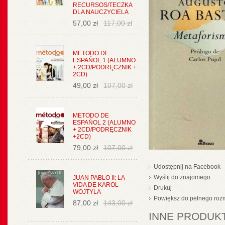
RECURSOS/TECZKA
DLA NAUCZYCIELA
57,00 zł
117,00 zł
METODO DE
ESPAŃOL 1 (ALUMNO
+ 2CD/PODRĘCZNIK +
2CD)
49,00 zł
107,00 zł
METODO DE
ESPAŃOL 2 (ALUMNO
+ 2CD/PODRĘCZNIK
+2CD)
79,00 zł
107,00 zł
Udostępnij na Facebook
Wyślij do znajomego
JUAN PABLO II: LA
VIDA DE KAROL
Drukuj
WOJTYLA
Powiększ do pełnego roz
87,00 zł
143,00 zł
INNE PRODUKT