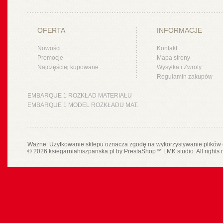
OFERTA
INFORMACJE
Nowości
Kontakt
Promocje
Mapa strony
Najczęściej kupowane
Wysyłka i Zwroty
Regulamin zakupów
EMBARQUE 1 ROZKŁAD MATERIAŁU
EMBARQUE 1 MODEL ROZKŁADU MAT.
Ważne: Użytkowanie sklepu oznacza zgodę na wykorzystywanie plików 
© 2026 ksiegarniahiszpanska.pl by
PrestaShop
™
LMK studio
. All rights