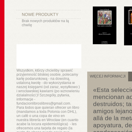
NOWE PRODUKTY
Brak nowych produktów na tą
chwilę
Wszystkim, którzy chcieliby sprawić
przyjemność bliskiej osobie, polecamy
WIĘCEJ INFORMACJI
kartę podarunkową - na dowolną,
ustaloną kwotę - do wykorzystania w
naszej księgarni (od zaraz, wysyłkowo:)
«Esta selecci
i wrocławskiej kawiarni (po wznowieniu
działalności:)! Szczegóły, pytania,
mencionan aqu
informacje -
destruidos; t
fundacionlibroslibres@gmail.com.
Para todos que quieran ofrecer un libro
amigos lejano
(mandamos a toda Polonia con DHL),
un
café o
una copa de vino en
allá de la me
nuestra
librería
en Wrocław (en cuanto
apoyatura, de
acabe la locura epidemiológica) - les
ofrecemos una tarjeta de regalo (la