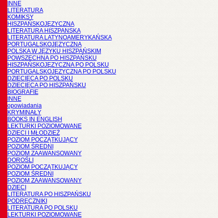
INNE
LITERATURA
KOMIKSY
HISZPAŃSKOJĘZYCZNA
LITERATURA HISZPANSKA
LITERATURA LATYNOAMERYKAŃSKA
PORTUGALSKOJĘZYCZNA
POLSKA W JĘZYKU HISZPAŃSKIM
POWSZECHNA PO HISZPAŃSKU
HISZPAŃSKOJĘZYCZNA PO POLSKU
PORTUGALSKOJĘZYCZNA PO POLSKU
DZIECIĘCA PO POLSKU
DZIECIĘCA PO HISZPAŃSKU
BIOGRAFIE
INNE
opowiadania
KRYMINAŁY
BOOKS IN ENGLISH
LEKTURKI POZIOMOWANE
DZIECI I MŁODZIEŻ
POZIOM POCZĄTKUJĄCY
POZIOM ŚREDNI
POZIOM ZAAWANSOWANY
DOROŚLI
POZIOM POCZĄTKUJĄCY
POZIOM ŚREDNI
POZIOM ZAAWANSOWANY
DZIECI
LITERATURA PO HISZPAŃSKU
PODRĘCZNIKI
LITERATURA PO POLSKU
LEKTURKI POZIOMOWANE