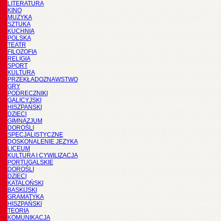
LITERATURA
KINO
MUZYKA
SZTUKA
KUCHNIA
POLSKA
TEATR
FILOZOFIA
RELIGIA
SPORT
KULTURA
PRZEKŁADOZNAWSTWO
GRY
PODRĘCZNIKI
GALICYJSKI
HISZPAŃSKI
DZIECI
GIMNAZJUM
DOROŚLI
SPECJALISTYCZNE
DOSKONALENIE JĘZYKA
LICEUM
KULTURA I CYWILIZACJA
PORTUGALSKIE
DOROŚLI
DZIECI
KATALOŃSKI
BASKIJSKI
GRAMATYKA
HISZPAŃSKI
TEORIA
KOMUNIKACJA