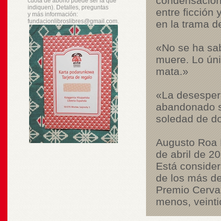
condensación 
cuota de abono puede ser la que
indiquen). Detalles, preguntas
entre ficción 
y
más
información:
fundacionlibroslibres@gmail.com.
en la trama d
«No se ha sab
muere. Lo úni
mata.»
«La desesper
abandonado s
soledad de d
Augusto Roa B
de abril de 20
Está consider
de los más de
Premio Cervan
menos, veinti