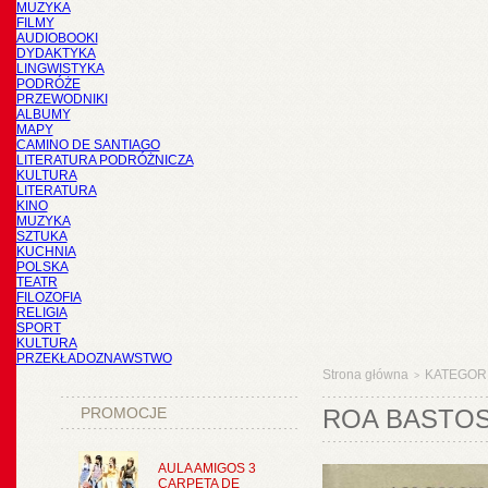
MUZYKA
FILMY
AUDIOBOOKI
DYDAKTYKA
LINGWISTYKA
PODRÓŻE
PRZEWODNIKI
ALBUMY
MAPY
CAMINO DE SANTIAGO
LITERATURA PODRÓŻNICZA
KULTURA
LITERATURA
KINO
MUZYKA
SZTUKA
KUCHNIA
POLSKA
TEATR
FILOZOFIA
RELIGIA
SPORT
KULTURA
PRZEKŁADOZNAWSTWO
Strona główna
KATEGOR
>
PROMOCJE
ROA BASTO
AULA AMIGOS 3
CARPETA DE