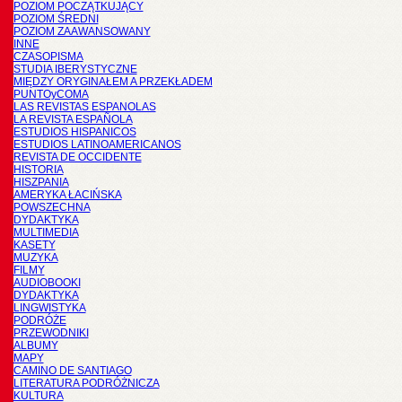
POZIOM POCZĄTKUJĄCY
POZIOM ŚREDNI
POZIOM ZAAWANSOWANY
INNE
CZASOPISMA
STUDIA IBERYSTYCZNE
MIĘDZY ORYGINAŁEM A PRZEKŁADEM
PUNTOyCOMA
LAS REVISTAS ESPANOLAS
LA REVISTA ESPAÑOLA
ESTUDIOS HISPANICOS
ESTUDIOS LATINOAMERICANOS
REVISTA DE OCCIDENTE
HISTORIA
HISZPANIA
AMERYKA ŁACIŃSKA
POWSZECHNA
DYDAKTYKA
MULTIMEDIA
KASETY
MUZYKA
FILMY
AUDIOBOOKI
DYDAKTYKA
LINGWISTYKA
PODRÓŻE
PRZEWODNIKI
ALBUMY
MAPY
CAMINO DE SANTIAGO
LITERATURA PODRÓŻNICZA
KULTURA