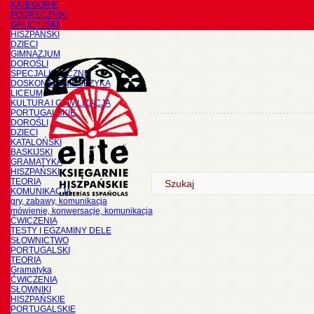
KATEGORIE
PODRĘCZNIKI
GALICYJSKI
HISZPAŃSKI
DZIECI
GIMNAZJUM
DOROŚLI
SPECJALISTYCZNE
DOSKONALENIE JĘZYKA
LICEUM
KULTURA I CYWILIZACJA
PORTUGALSKIE
DOROŚLI
DZIECI
KATALOŃSKI
BASKIJSKI
GRAMATYKA
HISZPAŃSKI
TEORIA
KOMUNIKACJA
gry, zabawy, komunikacja
mówienie, konwersacje, komunikacja
ĆWICZENIA
TESTY I EGZAMINY DELE
SŁOWNICTWO
PORTUGALSKI
TEORIA
Gramatyka
ĆWICZENIA
SŁOWNIKI
HISZPAŃSKIE
PORTUGALSKIE