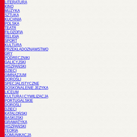
LITERATURA
KINO
MUZYKA
SZTUKA
KUCHNIA
POLSKA
TEATR
FILOZOFIA
RELIGIA
SPORT
KULTURA
PRZEKŁADOZNAWSTWO
GRY
PODRĘCZNIKI
GALICYJSKI
HISZPAŃSKI
DZIECI
GIMNAZJUM
DOROŚLI
SPECJALISTYCZNE
DOSKONALENIE JĘZYKA
LICEUM
KULTURA I CYWILIZACJA
PORTUGALSKIE
DOROŚLI
DZIECI
KATALOŃSKI
BASKIJSKI
GRAMATYKA
HISZPAŃSKI
TEORIA
KOMUNIKACJA