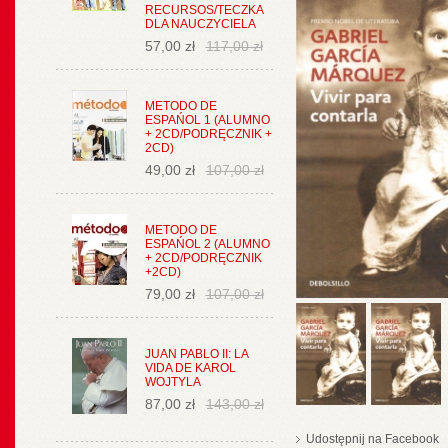
RECURSOS/TECZKA
DLA NAUCZYCIELA
57,00 zł
117,00 zł
METODO DE
ESPAŃOL 1 (ALUMNO
+ 2CD/PODRĘCZNIK +
2CD)
49,00 zł
107,00 zł
METODO DE
ESPAŃOL 2 (ALUMNO
+ 2CD/PODRĘCZNIK
+2CD)
79,00 zł
107,00 zł
JUAN PABLO II: LA
VIDA DE KAROL
WOJTYLA
87,00 zł
143,00 zł
Udostępnij na Facebook