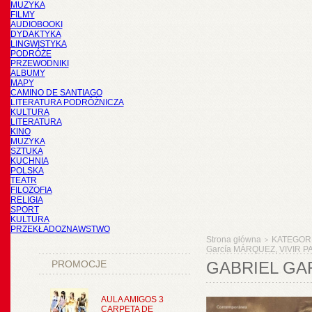
MUZYKA
FILMY
AUDIOBOOKI
DYDAKTYKA
LINGWISTYKA
PODRÓŻE
PRZEWODNIKI
ALBUMY
MAPY
CAMINO DE SANTIAGO
LITERATURA PODRÓŻNICZA
KULTURA
LITERATURA
KINO
MUZYKA
SZTUKA
KUCHNIA
POLSKA
TEATR
FILOZOFIA
RELIGIA
SPORT
KULTURA
PRZEKŁADOZNAWSTWO
Strona główna
KATEGOR
>
García MÁRQUEZ, VIVIR 
PROMOCJE
GABRIEL GA
AULA AMIGOS 3
CARPETA DE