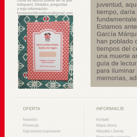
cuota de abono puede ser la que
juventud, aqu
indiquen). Detalles, preguntas
y
más
información:
tiempo, daría
fundacionlibroslibres@gmail.com.
fundamentales
Estamos ante 
García Márque
han poblado 
tiempos del có
una muerte an
guía de lectu
para iluminar 
memorias, ad
OFERTA
INFORMACJE
Nowości
Kontakt
Promocje
Mapa strony
Najczęściej kupowane
Wysyłka i Zwroty