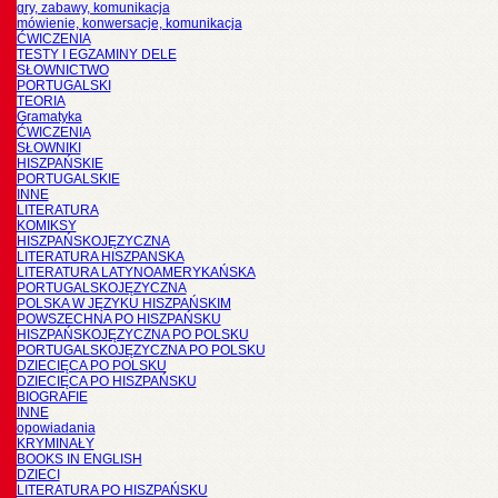
gry, zabawy, komunikacja
mówienie, konwersacje, komunikacja
ĆWICZENIA
TESTY I EGZAMINY DELE
SŁOWNICTWO
PORTUGALSKI
TEORIA
Gramatyka
ĆWICZENIA
SŁOWNIKI
HISZPAŃSKIE
PORTUGALSKIE
INNE
LITERATURA
KOMIKSY
HISZPAŃSKOJĘZYCZNA
LITERATURA HISZPANSKA
LITERATURA LATYNOAMERYKAŃSKA
PORTUGALSKOJĘZYCZNA
POLSKA W JĘZYKU HISZPAŃSKIM
POWSZECHNA PO HISZPAŃSKU
HISZPAŃSKOJĘZYCZNA PO POLSKU
PORTUGALSKOJĘZYCZNA PO POLSKU
DZIECIĘCA PO POLSKU
DZIECIĘCA PO HISZPAŃSKU
BIOGRAFIE
INNE
opowiadania
KRYMINAŁY
BOOKS IN ENGLISH
DZIECI
LITERATURA PO HISZPAŃSKU