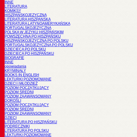
INNE
LITERATURA
KOMIKSY
HISZPAŃSKOJĘZYCZNA
LITERATURA HISZPANSKA
LITERATURA LATYNOAMERYKAŃSKA
PORTUGALSKOJĘZYCZNA
POLSKA W JĘZYKU HISZPAŃSKIM
POWSZECHNA PO HISZPAŃSKU
HISZPAŃSKOJĘZYCZNA PO POLSKU
PORTUGALSKOJĘZYCZNA PO POLSKU
DZIECIĘCA PO POLSKU
DZIECIĘCA PO HISZPAŃSKU
BIOGRAFIE
INNE
opowiadania
KRYMINAŁY
BOOKS IN ENGLISH
LEKTURKI POZIOMOWANE
DZIECI I MŁODZIEŻ
POZIOM POCZĄTKUJĄCY
POZIOM ŚREDNI
POZIOM ZAAWANSOWANY
DOROŚLI
POZIOM POCZĄTKUJĄCY
POZIOM ŚREDNI
POZIOM ZAAWANSOWANY
DZIECI
LITERATURA PO HISZPAŃSKU
PODRĘCZNIKI
LITERATURA PO POLSKU
LEKTURKI POZIOMOWANE