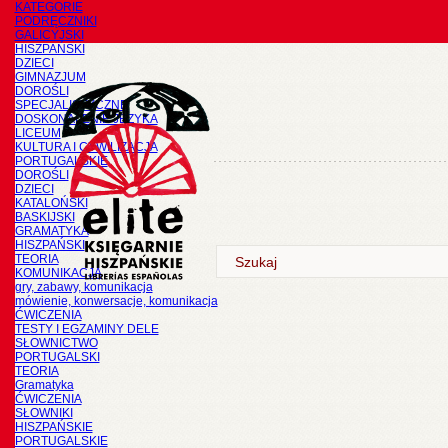
KATEGORIE
PODRĘCZNIKI
GALICYJSKI
HISZPAŃSKI
DZIECI
GIMNAZJUM
DOROŚLI
SPECJALISTYCZNE
DOSKONALENIE JĘZYKA
LICEUM
KULTURA I CYWILIZACJA
PORTUGALSKIE
DOROŚLI
DZIECI
KATALOŃSKI
BASKIJSKI
GRAMATYKA
HISZPAŃSKI
TEORIA
KOMUNIKACJA
gry, zabawy, komunikacja
mówienie, konwersacje, komunikacja
ĆWICZENIA
TESTY I EGZAMINY DELE
SŁOWNICTWO
PORTUGALSKI
TEORIA
Gramatyka
ĆWICZENIA
SŁOWNIKI
HISZPAŃSKIE
PORTUGALSKIE