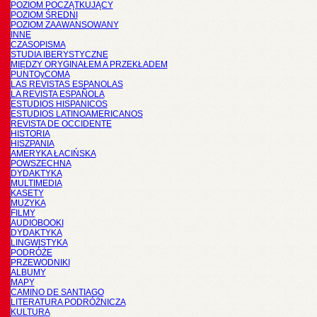
POZIOM POCZĄTKUJĄCY
POZIOM ŚREDNI
POZIOM ZAAWANSOWANY
INNE
CZASOPISMA
STUDIA IBERYSTYCZNE
MIĘDZY ORYGINAŁEM A PRZEKŁADEM
PUNTOyCOMA
LAS REVISTAS ESPANOLAS
LA REVISTA ESPAÑOLA
ESTUDIOS HISPANICOS
ESTUDIOS LATINOAMERICANOS
REVISTA DE OCCIDENTE
HISTORIA
HISZPANIA
AMERYKA ŁACIŃSKA
POWSZECHNA
DYDAKTYKA
MULTIMEDIA
KASETY
MUZYKA
FILMY
AUDIOBOOKI
DYDAKTYKA
LINGWISTYKA
PODRÓŻE
PRZEWODNIKI
ALBUMY
MAPY
CAMINO DE SANTIAGO
LITERATURA PODRÓŻNICZA
KULTURA