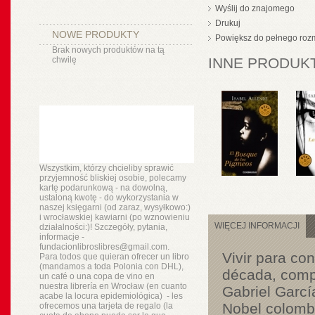
Wyślij do znajomego
Drukuj
NOWE PRODUKTY
Powiększ do pełnego roz
Brak nowych produktów na tą
chwilę
INNE PRODUKT
Wszystkim, którzy chcieliby sprawić
przyjemność bliskiej osobie, polecamy
kartę podarunkową - na dowolną,
ustaloną kwotę - do wykorzystania w
naszej księgarni (od zaraz, wysyłkowo:)
i wrocławskiej kawiarni (po wznowieniu
WIĘCEJ INFORMACJI
działalności:)! Szczegóły, pytania,
informacje -
fundacionlibroslibres@gmail.com.
Vivir para co
Para todos que quieran ofrecer un libro
(mandamos a toda Polonia con DHL),
década, compe
un
café o
una copa de vino en
nuestra
librería
en Wrocław (en cuanto
Gabriel Garcí
acabe la locura epidemiológica) - les
Nobel colombi
ofrecemos una tarjeta de regalo (la