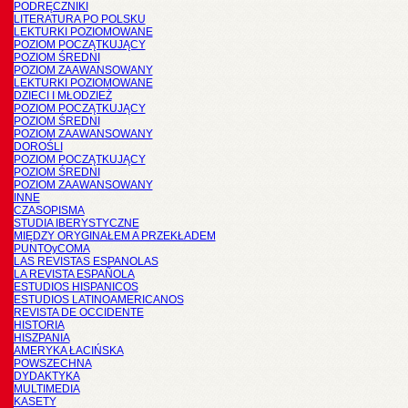
PODRĘCZNIKI
LITERATURA PO POLSKU
LEKTURKI POZIOMOWANE
POZIOM POCZĄTKUJĄCY
POZIOM ŚREDNI
POZIOM ZAAWANSOWANY
LEKTURKI POZIOMOWANE
DZIECI I MŁODZIEŻ
POZIOM POCZĄTKUJĄCY
POZIOM ŚREDNI
POZIOM ZAAWANSOWANY
DOROŚLI
POZIOM POCZĄTKUJĄCY
POZIOM ŚREDNI
POZIOM ZAAWANSOWANY
INNE
CZASOPISMA
STUDIA IBERYSTYCZNE
MIĘDZY ORYGINAŁEM A PRZEKŁADEM
PUNTOyCOMA
LAS REVISTAS ESPANOLAS
LA REVISTA ESPAÑOLA
ESTUDIOS HISPANICOS
ESTUDIOS LATINOAMERICANOS
REVISTA DE OCCIDENTE
HISTORIA
HISZPANIA
AMERYKA ŁACIŃSKA
POWSZECHNA
DYDAKTYKA
MULTIMEDIA
KASETY