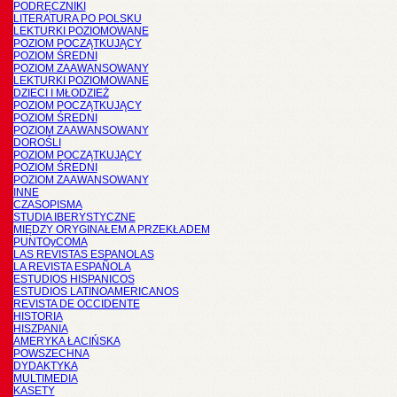
PODRĘCZNIKI
LITERATURA PO POLSKU
LEKTURKI POZIOMOWANE
POZIOM POCZĄTKUJĄCY
POZIOM ŚREDNI
POZIOM ZAAWANSOWANY
LEKTURKI POZIOMOWANE
DZIECI I MŁODZIEŻ
POZIOM POCZĄTKUJĄCY
POZIOM ŚREDNI
POZIOM ZAAWANSOWANY
DOROŚLI
POZIOM POCZĄTKUJĄCY
POZIOM ŚREDNI
POZIOM ZAAWANSOWANY
INNE
CZASOPISMA
STUDIA IBERYSTYCZNE
MIĘDZY ORYGINAŁEM A PRZEKŁADEM
PUNTOyCOMA
LAS REVISTAS ESPANOLAS
LA REVISTA ESPAÑOLA
ESTUDIOS HISPANICOS
ESTUDIOS LATINOAMERICANOS
REVISTA DE OCCIDENTE
HISTORIA
HISZPANIA
AMERYKA ŁACIŃSKA
POWSZECHNA
DYDAKTYKA
MULTIMEDIA
KASETY