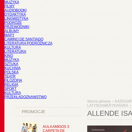
MUZYKA
FILMY
AUDIOBOOKI
DYDAKTYKA
LINGWISTYKA
PODRÓŻE
PRZEWODNIKI
ALBUMY
MAPY
CAMINO DE SANTIAGO
LITERATURA PODRÓŻNICZA
KULTURA
LITERATURA
KINO
MUZYKA
SZTUKA
KUCHNIA
POLSKA
TEATR
FILOZOFIA
RELIGIA
SPORT
KULTURA
PRZEKŁADOZNAWSTWO
Strona główna
KATEGOR
>
LATYNOAMERYKAŃSKA
>
PROMOCJE
ALLENDE ISA
AULA AMIGOS 3
CARPETA DE