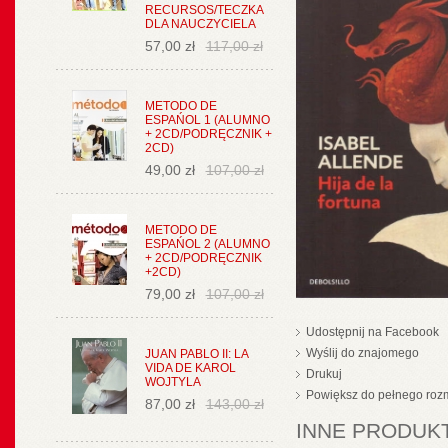
RECURSOS/TECZKA
DLA NAUCZYCIELA
57,00 zł
117,00 zł
METODO DE
ESPAŃOL 1 (ALUMNO
+ 2CD/PODRĘCZNIK +
2CD)
49,00 zł
107,00 zł
METODO DE
ESPAŃOL 2 (ALUMNO
+ 2CD/PODRĘCZNIK
+2CD)
79,00 zł
107,00 zł
Udostępnij na Facebook
Wyślij do znajomego
JUAN PABLO II: LA
VIDA DE KAROL
Drukuj
WOJTYLA
Powiększ do pełnego roz
87,00 zł
143,00 zł
INNE PRODUKT