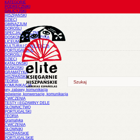
KATEGORIE
PODRĘCZNIKI
GALICYJSKI
HISZPAŃSKI
DZIECI
GIMNAZJUM
DOROŚLI
SPECJALISTYCZNE
DOSKONALENIE JĘZYKA
LICEUM
KULTURA I CYWILIZACJA
PORTUGALSKIE
DOROŚLI
DZIECI
KATALOŃSKI
BASKIJSKI
GRAMATYKA
HISZPAŃSKI
TEORIA
KOMUNIKACJA
gry, zabawy, komunikacja
mówienie, konwersacje, komunikacja
ĆWICZENIA
TESTY I EGZAMINY DELE
SŁOWNICTWO
PORTUGALSKI
TEORIA
Gramatyka
ĆWICZENIA
SŁOWNIKI
HISZPAŃSKIE
PORTUGALSKIE