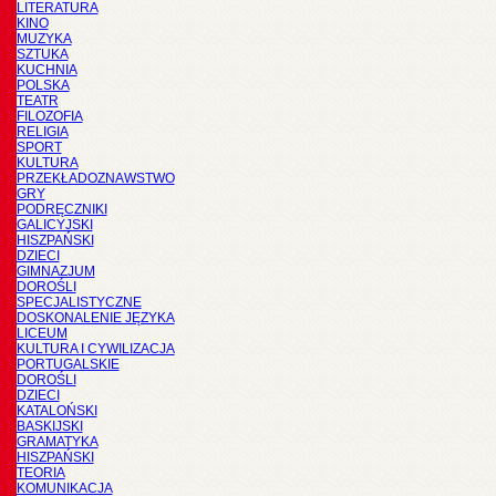
LITERATURA
KINO
MUZYKA
SZTUKA
KUCHNIA
POLSKA
TEATR
FILOZOFIA
RELIGIA
SPORT
KULTURA
PRZEKŁADOZNAWSTWO
GRY
PODRĘCZNIKI
GALICYJSKI
HISZPAŃSKI
DZIECI
GIMNAZJUM
DOROŚLI
SPECJALISTYCZNE
DOSKONALENIE JĘZYKA
LICEUM
KULTURA I CYWILIZACJA
PORTUGALSKIE
DOROŚLI
DZIECI
KATALOŃSKI
BASKIJSKI
GRAMATYKA
HISZPAŃSKI
TEORIA
KOMUNIKACJA