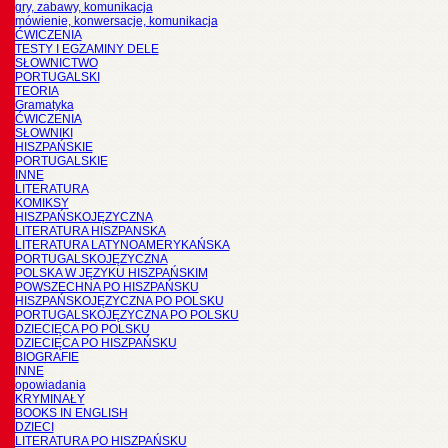
gry, zabawy, komunikacja
mówienie, konwersacje, komunikacja
ĆWICZENIA
TESTY I EGZAMINY DELE
SŁOWNICTWO
PORTUGALSKI
TEORIA
Gramatyka
ĆWICZENIA
SŁOWNIKI
HISZPAŃSKIE
PORTUGALSKIE
INNE
LITERATURA
KOMIKSY
HISZPAŃSKOJĘZYCZNA
LITERATURA HISZPANSKA
LITERATURA LATYNOAMERYKAŃSKA
PORTUGALSKOJĘZYCZNA
POLSKA W JĘZYKU HISZPAŃSKIM
POWSZECHNA PO HISZPAŃSKU
HISZPAŃSKOJĘZYCZNA PO POLSKU
PORTUGALSKOJĘZYCZNA PO POLSKU
DZIECIĘCA PO POLSKU
DZIECIĘCA PO HISZPAŃSKU
BIOGRAFIE
INNE
opowiadania
KRYMINAŁY
BOOKS IN ENGLISH
DZIECI
LITERATURA PO HISZPAŃSKU