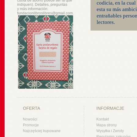
cuota de abono puede ser la que
codicia, en la cual
indiquen). Detalles, preguntas
esta su más ambici
y
más
información:
fundacionlibroslibres@gmail.com.
entrañables person
lectores.
OFERTA
INFORMACJE
Nowości
Kontakt
Promocje
Mapa strony
Najczęściej kupowane
Wysyłka i Zwroty
Regulamin zakupów