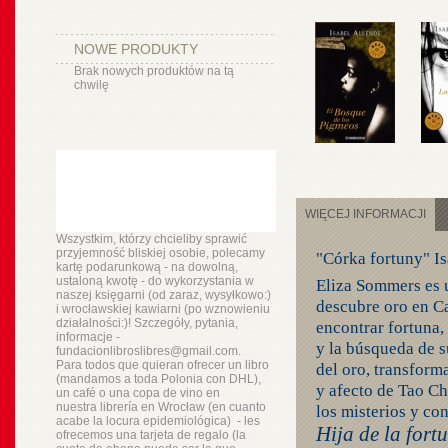
NOWE PRODUKTY
Brak nowych produktów na tą
chwilę
WIĘCEJ INFORMACJI
Wszystkim, którzy chcieliby sprawić
przyjemność bliskiej osobie, polecamy
"Córka fortuny" Is
kartę podarunkową - na dowolną,
ustaloną kwotę - do wykorzystania w
Eliza Sommers es u
naszej księgarni (od zaraz, wysyłkowo:)
descubre oro en Ca
i wrocławskiej kawiarni (po wznowieniu
działalności:)! Szczegóły, pytania,
encontrar fortuna, 
informacje -
y la búsqueda de s
fundacionlibroslibres@gmail.com.
Para todos que quieran ofrecer un libro
del oro, transform
(mandamos a toda Polonia con DHL),
y afecto de Tao Ch
un
café o
una copa de vino en
nuestra
librería
en Wrocław (en cuanto
los misterios y co
acabe la locura epidemiológica) - les
Hija de la fort
ofrecemos una tarjeta de regalo (la