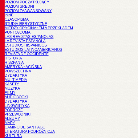
POZIOM POCZĄTKUJĄCY
POZIOM ŚREDNI
POZIOM ZAAWANSOWANY
INNE
CZASOPISMA
STUDIA IBERYSTYCZNE
MIĘDZY ORYGINAŁEM A PRZEKŁADEM
PUNTOyCOMA
LAS REVISTAS ESPANOLAS
LA REVISTA ESPAÑOLA
ESTUDIOS HISPANICOS
ESTUDIOS LATINOAMERICANOS
REVISTA DE OCCIDENTE
HISTORIA
HISZPANIA
AMERYKA ŁACIŃSKA
POWSZECHNA
DYDAKTYKA
MULTIMEDIA
KASETY
MUZYKA
FILMY
AUDIOBOOKI
DYDAKTYKA
LINGWISTYKA
PODRÓŻE
PRZEWODNIKI
ALBUMY
MAPY
CAMINO DE SANTIAGO
LITERATURA PODRÓŻNICZA
KULTURA