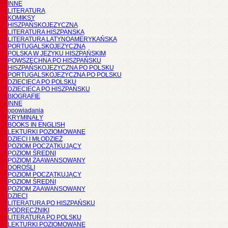
INNE
LITERATURA
KOMIKSY
HISZPAŃSKOJĘZYCZNA
LITERATURA HISZPANSKA
LITERATURA LATYNOAMERYKAŃSKA
PORTUGALSKOJĘZYCZNA
POLSKA W JĘZYKU HISZPAŃSKIM
POWSZECHNA PO HISZPAŃSKU
HISZPAŃSKOJĘZYCZNA PO POLSKU
PORTUGALSKOJĘZYCZNA PO POLSKU
DZIECIĘCA PO POLSKU
DZIECIĘCA PO HISZPAŃSKU
BIOGRAFIE
INNE
opowiadania
KRYMINAŁY
BOOKS IN ENGLISH
LEKTURKI POZIOMOWANE
DZIECI I MŁODZIEŻ
POZIOM POCZĄTKUJĄCY
POZIOM ŚREDNI
POZIOM ZAAWANSOWANY
DOROŚLI
POZIOM POCZĄTKUJĄCY
POZIOM ŚREDNI
POZIOM ZAAWANSOWANY
DZIECI
LITERATURA PO HISZPAŃSKU
PODRĘCZNIKI
LITERATURA PO POLSKU
LEKTURKI POZIOMOWANE