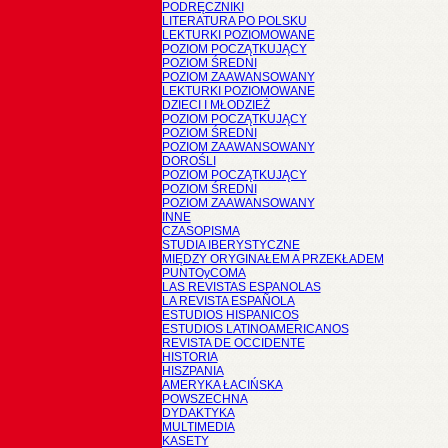
PODRĘCZNIKI
LITERATURA PO POLSKU
LEKTURKI POZIOMOWANE
POZIOM POCZĄTKUJĄCY
POZIOM ŚREDNI
POZIOM ZAAWANSOWANY
LEKTURKI POZIOMOWANE
DZIECI I MŁODZIEŻ
POZIOM POCZĄTKUJĄCY
POZIOM ŚREDNI
POZIOM ZAAWANSOWANY
DOROŚLI
POZIOM POCZĄTKUJĄCY
POZIOM ŚREDNI
POZIOM ZAAWANSOWANY
INNE
CZASOPISMA
STUDIA IBERYSTYCZNE
MIĘDZY ORYGINAŁEM A PRZEKŁADEM
PUNTOyCOMA
LAS REVISTAS ESPANOLAS
LA REVISTA ESPAÑOLA
ESTUDIOS HISPANICOS
ESTUDIOS LATINOAMERICANOS
REVISTA DE OCCIDENTE
HISTORIA
HISZPANIA
AMERYKA ŁACIŃSKA
POWSZECHNA
DYDAKTYKA
MULTIMEDIA
KASETY