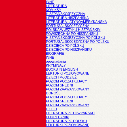
INNE
LITERATURA
KOMIKSY
HISZPAŃSKOJĘZYCZNA
LITERATURA HISZPANSKA
LITERATURA LATYNOAMERYKAŃSKA
PORTUGALSKOJĘZYCZNA
POLSKA W JĘZYKU HISZPAŃSKIM
POWSZECHNA PO HISZPAŃSKU
HISZPAŃSKOJĘZYCZNA PO POLSKU
PORTUGALSKOJĘZYCZNA PO POLSKU
DZIECIĘCA PO POLSKU
DZIECIĘCA PO HISZPAŃSKU
BIOGRAFIE
INNE
opowiadania
KRYMINAŁY
BOOKS IN ENGLISH
LEKTURKI POZIOMOWANE
DZIECI I MŁODZIEŻ
POZIOM POCZĄTKUJĄCY
POZIOM ŚREDNI
POZIOM ZAAWANSOWANY
DOROŚLI
POZIOM POCZĄTKUJĄCY
POZIOM ŚREDNI
POZIOM ZAAWANSOWANY
DZIECI
LITERATURA PO HISZPAŃSKU
PODRĘCZNIKI
LITERATURA PO POLSKU
LEKTURKI POZIOMOWANE