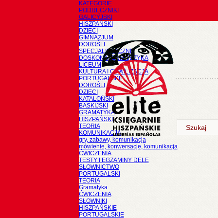
KATEGORIE
PODRĘCZNIKI
GALICYJSKI
HISZPAŃSKI
DZIECI
GIMNAZJUM
DOROŚLI
SPECJALISTYCZNE
DOSKONALENIE JĘZYKA
LICEUM
KULTURA I CYWILIZACJA
PORTUGALSKIE
DOROŚLI
DZIECI
KATALOŃSKI
BASKIJSKI
GRAMATYKA
HISZPAŃSKI
TEORIA
KOMUNIKACJA
gry, zabawy, komunikacja
mówienie, konwersacje, komunikacja
ĆWICZENIA
TESTY I EGZAMINY DELE
SŁOWNICTWO
PORTUGALSKI
TEORIA
Gramatyka
ĆWICZENIA
SŁOWNIKI
HISZPAŃSKIE
PORTUGALSKIE