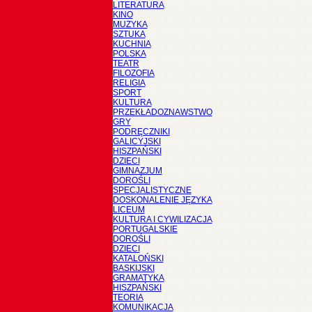
LITERATURA
KINO
MUZYKA
SZTUKA
KUCHNIA
POLSKA
TEATR
FILOZOFIA
RELIGIA
SPORT
KULTURA
PRZEKŁADOZNAWSTWO
GRY
PODRĘCZNIKI
GALICYJSKI
HISZPAŃSKI
DZIECI
GIMNAZJUM
DOROŚLI
SPECJALISTYCZNE
DOSKONALENIE JĘZYKA
LICEUM
KULTURA I CYWILIZACJA
PORTUGALSKIE
DOROŚLI
DZIECI
KATALOŃSKI
BASKIJSKI
GRAMATYKA
HISZPAŃSKI
TEORIA
KOMUNIKACJA