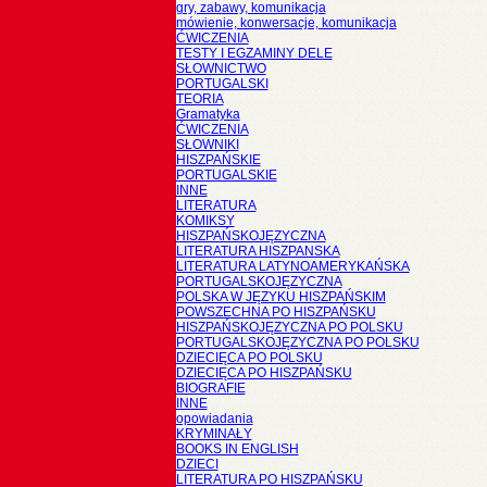
gry, zabawy, komunikacja
mówienie, konwersacje, komunikacja
ĆWICZENIA
TESTY I EGZAMINY DELE
SŁOWNICTWO
PORTUGALSKI
TEORIA
Gramatyka
ĆWICZENIA
SŁOWNIKI
HISZPAŃSKIE
PORTUGALSKIE
INNE
LITERATURA
KOMIKSY
HISZPAŃSKOJĘZYCZNA
LITERATURA HISZPANSKA
LITERATURA LATYNOAMERYKAŃSKA
PORTUGALSKOJĘZYCZNA
POLSKA W JĘZYKU HISZPAŃSKIM
POWSZECHNA PO HISZPAŃSKU
HISZPAŃSKOJĘZYCZNA PO POLSKU
PORTUGALSKOJĘZYCZNA PO POLSKU
DZIECIĘCA PO POLSKU
DZIECIĘCA PO HISZPAŃSKU
BIOGRAFIE
INNE
opowiadania
KRYMINAŁY
BOOKS IN ENGLISH
DZIECI
LITERATURA PO HISZPAŃSKU