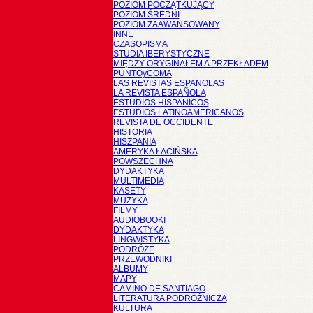
POZIOM POCZĄTKUJĄCY
POZIOM ŚREDNI
POZIOM ZAAWANSOWANY
INNE
CZASOPISMA
STUDIA IBERYSTYCZNE
MIĘDZY ORYGINAŁEM A PRZEKŁADEM
PUNTOyCOMA
LAS REVISTAS ESPANOLAS
LA REVISTA ESPAÑOLA
ESTUDIOS HISPANICOS
ESTUDIOS LATINOAMERICANOS
REVISTA DE OCCIDENTE
HISTORIA
HISZPANIA
AMERYKA ŁACIŃSKA
POWSZECHNA
DYDAKTYKA
MULTIMEDIA
KASETY
MUZYKA
FILMY
AUDIOBOOKI
DYDAKTYKA
LINGWISTYKA
PODRÓŻE
PRZEWODNIKI
ALBUMY
MAPY
CAMINO DE SANTIAGO
LITERATURA PODRÓŻNICZA
KULTURA