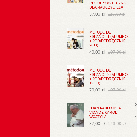
RECURSOS/TECZKA
DLA NAUCZYCIELA
57,00 zł
117,00 zł
METODO DE
ESPAŃOL 1 (ALUMNO
+ 2CD/PODRĘCZNIK +
2CD)
49,00 zł
107,00 zł
METODO DE
ESPAŃOL 2 (ALUMNO
+ 2CD/PODRĘCZNIK
+2CD)
79,00 zł
107,00 zł
JUAN PABLO II: LA
VIDA DE KAROL
WOJTYLA
87,00 zł
143,00 zł