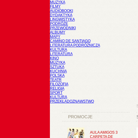
MUZYKA
FILMY
AUDIOBOOKI
DYDAKTYKA
LINGWISTYKA
PODRÓŻE
PRZEWODNIKI
ALBUMY
MAPY
CAMINO DE SANTIAGO
LITERATURA PODRÓŻNICZA
KULTURA
LITERATURA
KINO
MUZYKA
SZTUKA
KUCHNIA
POLSKA
TEATR
FILOZOFIA
RELIGIA
SPORT
KULTURA
PRZEKŁADOZNAWSTWO
PROMOCJE
AULA AMIGOS 3
CARPETA DE