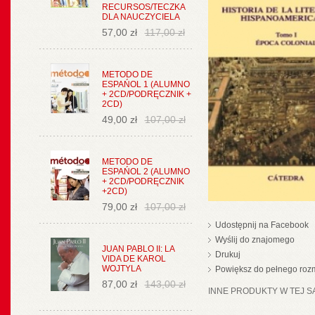
RECURSOS/TECZKA
DLA NAUCZYCIELA
57,00 zł
117,00 zł
METODO DE
ESPAŃOL 1 (ALUMNO
+ 2CD/PODRĘCZNIK +
2CD)
49,00 zł
107,00 zł
METODO DE
ESPAŃOL 2 (ALUMNO
+ 2CD/PODRĘCZNIK
+2CD)
79,00 zł
107,00 zł
Udostępnij na Facebook
Wyślij do znajomego
JUAN PABLO II: LA
Drukuj
VIDA DE KAROL
WOJTYLA
Powiększ do pełnego roz
87,00 zł
143,00 zł
INNE PRODUKTY W TEJ SA