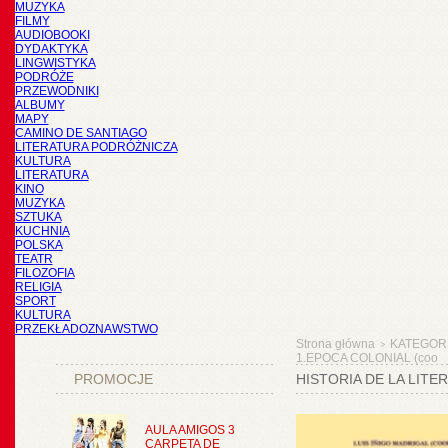
MUZYKA
FILMY
AUDIOBOOKI
DYDAKTYKA
LINGWISTYKA
PODRÓŻE
PRZEWODNIKI
ALBUMY
MAPY
CAMINO DE SANTIAGO
LITERATURA PODRÓŻNICZA
KULTURA
LITERATURA
KINO
MUZYKA
SZTUKA
KUCHNIA
POLSKA
TEATR
FILOZOFIA
RELIGIA
SPORT
KULTURA
PRZEKŁADOZNAWSTWO
Strona główna
KATEGOR
>
1.EPOCA COLONIAL (coo
PROMOCJE
HISTORIA DE LA LIT
AULA AMIGOS 3
CARPETA DE