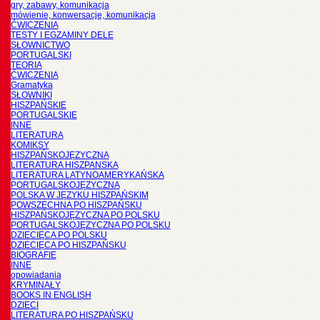
gry, zabawy, komunikacja
mówienie, konwersacje, komunikacja
ĆWICZENIA
TESTY I EGZAMINY DELE
SŁOWNICTWO
PORTUGALSKI
TEORIA
ĆWICZENIA
Gramatyka
SŁOWNIKI
HISZPAŃSKIE
PORTUGALSKIE
INNE
LITERATURA
KOMIKSY
HISZPAŃSKOJĘZYCZNA
LITERATURA HISZPANSKA
LITERATURA LATYNOAMERYKAŃSKA
PORTUGALSKOJĘZYCZNA
POLSKA W JĘZYKU HISZPAŃSKIM
POWSZECHNA PO HISZPAŃSKU
HISZPAŃSKOJĘZYCZNA PO POLSKU
PORTUGALSKOJĘZYCZNA PO POLSKU
DZIECIĘCA PO POLSKU
DZIECIĘCA PO HISZPAŃSKU
BIOGRAFIE
INNE
opowiadania
KRYMINAŁY
BOOKS IN ENGLISH
DZIECI
LITERATURA PO HISZPAŃSKU