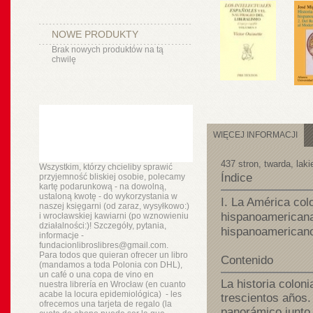
NOWE PRODUKTY
Brak nowych produktów na tą
chwilę
WIĘCEJ INFORMACJI
437 stron, twarda, lak
Wszystkim, którzy chcieliby sprawić
Índice
przyjemność bliskiej osobie, polecamy
kartę podarunkową - na dowolną,
ustaloną kwotę - do wykorzystania w
I. La América colo
naszej księgarni (od zaraz, wysyłkowo:)
hispanoamericana 
i wrocławskiej kawiarni (po wznowieniu
działalności:)! Szczegóły, pytania,
hispanoamericano 
informacje -
fundacionlibroslibres@gmail.com.
Para todos que quieran ofrecer un libro
Contenido
(mandamos a toda Polonia con DHL),
un
café o
una copa de vino en
La historia colon
nuestra
librería
en Wrocław (en cuanto
acabe la locura epidemiológica) - les
trescientos años.
ofrecemos una tarjeta de regalo (la
panorámico junto 