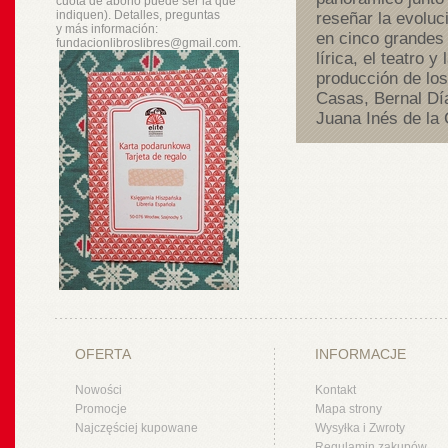
cuota de abono puede ser la que
indiquen). Detalles, preguntas
reseñar la evoluc
y
más
información:
en cinco grandes 
fundacionlibroslibres@gmail.com.
lírica, el teatro 
producción de los
Casas, Bernal Día
Juana Inés de la 
OFERTA
INFORMACJE
Nowości
Kontakt
Promocje
Mapa strony
Najczęściej kupowane
Wysyłka i Zwroty
Regulamin zakupów