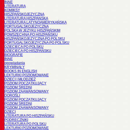
INNE
LITERATURA
KOMIKSY
HISZPAŃSKOJĘZYCZNA
LITERATURA HISZPANSKA
LITERATURA LATYNOAMERYKAŃSKA
PORTUGALSKOJĘZYCZNA
POLSKA W JĘZYKU HISZPAŃSKIM
POWSZECHNA PO HISZPAŃSKU
HISZPAŃSKOJĘZYCZNA PO POLSKU
PORTUGALSKOJĘZYCZNA PO POLSKU
DZIECIĘCA PO POLSKU
DZIECIĘCA PO HISZPAŃSKU
BIOGRAFIE
INNE
opowiadania
KRYMINAŁY
BOOKS IN ENGLISH
LEKTURKI POZIOMOWANE
DZIECI I MŁODZIEŻ
POZIOM POCZĄTKUJĄCY
POZIOM ŚREDNI
POZIOM ZAAWANSOWANY
DOROŚLI
POZIOM POCZĄTKUJĄCY
POZIOM ŚREDNI
POZIOM ZAAWANSOWANY
DZIECI
LITERATURA PO HISZPAŃSKU
PODRĘCZNIKI
LITERATURA PO POLSKU
LEKTURKI POZIOMOWANE