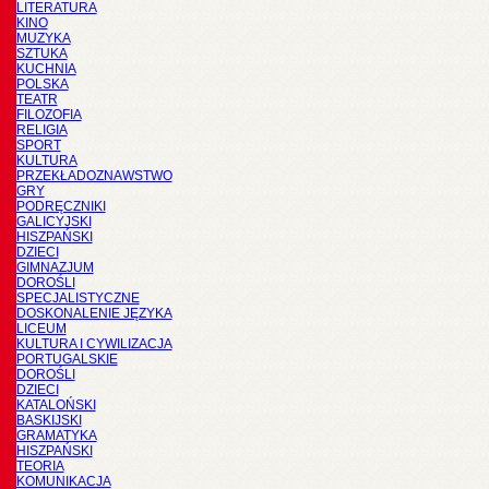
LITERATURA
KINO
MUZYKA
SZTUKA
KUCHNIA
POLSKA
TEATR
FILOZOFIA
RELIGIA
SPORT
KULTURA
PRZEKŁADOZNAWSTWO
GRY
PODRĘCZNIKI
GALICYJSKI
HISZPAŃSKI
DZIECI
GIMNAZJUM
DOROŚLI
SPECJALISTYCZNE
DOSKONALENIE JĘZYKA
LICEUM
KULTURA I CYWILIZACJA
PORTUGALSKIE
DOROŚLI
DZIECI
KATALOŃSKI
BASKIJSKI
GRAMATYKA
HISZPAŃSKI
TEORIA
KOMUNIKACJA