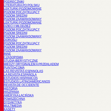
PODRĘCZNIKI
LITERATURA PO POLSKU
LEKTURKI POZIOMOWANE
POZIOM POCZĄTKUJĄCY
POZIOM ŚREDNI
POZIOM ZAAWANSOWANY
LEKTURKI POZIOMOWANE
DZIECI I MŁODZIEŻ
POZIOM POCZĄTKUJĄCY
POZIOM ŚREDNI
POZIOM ZAAWANSOWANY
DOROŚLI
POZIOM POCZĄTKUJĄCY
POZIOM ŚREDNI
POZIOM ZAAWANSOWANY
INNE
CZASOPISMA
STUDIA IBERYSTYCZNE
MIĘDZY ORYGINAŁEM A PRZEKŁADEM
PUNTOyCOMA
LAS REVISTAS ESPANOLAS
LA REVISTA ESPAÑOLA
ESTUDIOS HISPANICOS
ESTUDIOS LATINOAMERICANOS
REVISTA DE OCCIDENTE
HISTORIA
HISZPANIA
AMERYKA ŁACIŃSKA
POWSZECHNA
DYDAKTYKA
MULTIMEDIA
KASETY