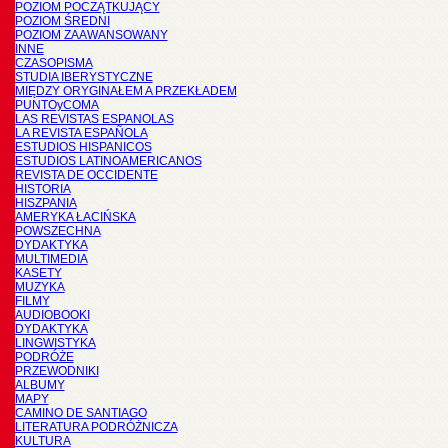
POZIOM POCZĄTKUJĄCY
POZIOM ŚREDNI
POZIOM ZAAWANSOWANY
INNE
CZASOPISMA
STUDIA IBERYSTYCZNE
MIĘDZY ORYGINAŁEM A PRZEKŁADEM
PUNTOyCOMA
LAS REVISTAS ESPANOLAS
LA REVISTA ESPAÑOLA
ESTUDIOS HISPANICOS
ESTUDIOS LATINOAMERICANOS
REVISTA DE OCCIDENTE
HISTORIA
HISZPANIA
AMERYKA ŁACIŃSKA
POWSZECHNA
DYDAKTYKA
MULTIMEDIA
KASETY
MUZYKA
FILMY
AUDIOBOOKI
DYDAKTYKA
LINGWISTYKA
PODRÓŻE
PRZEWODNIKI
ALBUMY
MAPY
CAMINO DE SANTIAGO
LITERATURA PODRÓŻNICZA
KULTURA