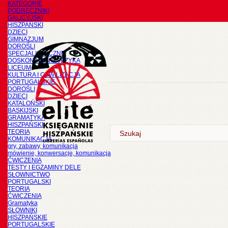
KATEGORIE
PODRĘCZNIKI
GALICYJSKI
HISZPAŃSKI
DZIECI
GIMNAZJUM
DOROŚLI
SPECJALISTYCZNE
DOSKONALENIE JĘZYKA
LICEUM
KULTURA I CYWILIZACJA
PORTUGALSKIE
DOROŚLI
DZIECI
KATALOŃSKI
BASKIJSKI
GRAMATYKA
HISZPAŃSKI
TEORIA
KOMUNIKACJA
gry, zabawy, komunikacja
mówienie, konwersacje, komunikacja
ĆWICZENIA
TESTY I EGZAMINY DELE
SŁOWNICTWO
PORTUGALSKI
TEORIA
ĆWICZENIA
Gramatyka
SŁOWNIKI
HISZPAŃSKIE
PORTUGALSKIE